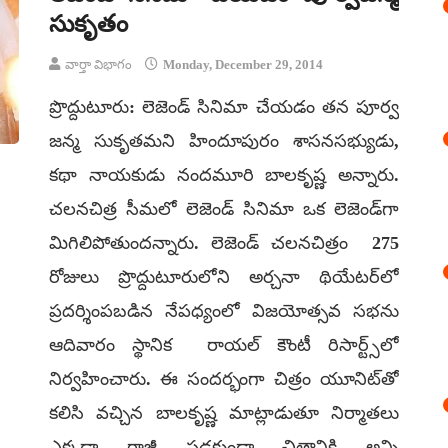
సుకృతం
వార్తా విభాగం
Monday, December 29, 2014
ప్రొద్దుటూరు: లెజెండ్‌ సినిమా చేయడం తన పూర్వ
జన్మ సుకృతమని హిందూపురం శాసనసభ్యుడు,
కథా నాయకుడు నందమూరి బాలకృష్ణ అన్నారు.
చలనచిత్ర సీమలో లెజెండ్‌ సినిమా ఒక లెజెండ్‌గా
మిగిలిపోతుందన్నారు. లెజెండ్‌ చలనచిత్రం 275
రోజులు ప్రొద్దుటూరులోని అర్చనా థియేటర్‌లో
ప్రదర్శింపబడిన నేపధ్యంలో విజయోత్సవ సభను
ఆదివారం స్థానిక రాయల్‌ కౌంటీ రిసార్ట్స్‌లో
నిర్వహించారు. ఈ సందర్భంగా చిత్రం యూనిట్‌తో
కలిసి వచ్చిన బాలకృష్ణ మాట్లాడుతూ నిర్మాతలు
ఎక్కడా రాజీ పడకుండా చిత్రానికి అన్ని