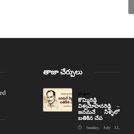
తాజా చేర్పులు
ed
ప్రసిద్ధులు
కొమ్మిరెడ్డి
విశ్వమోహనరెడ్డి –
జనమనే నీళ్ళలో
బతికిన చేప
Sunday, July 12,