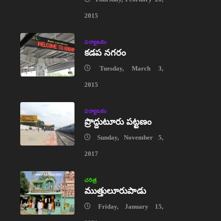
2015
పర్యాటకం
కడప నగరం
Tuesday, March 3,
2015
పర్యాటకం
ప్రొద్దుటూరు పట్టణం
Sunday, November 5,
2017
చరిత్ర
ముత్తులూరుపాడు
Friday, January 15,