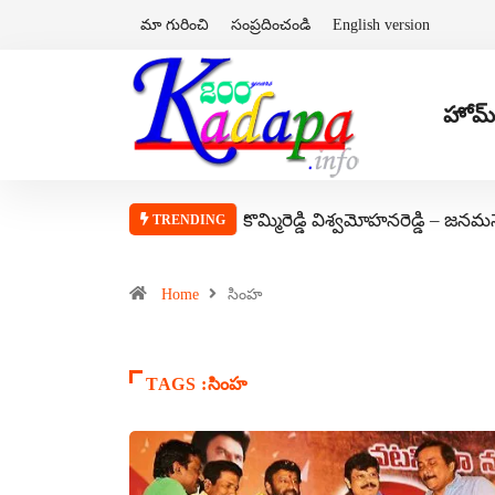
మా గురించి
సంప్రదించండి
English version
హోమ్
కొమ్మిరెడ్డి విశ్వమోహనరెడ్డి – జనమ
TRENDING
Home
సింహ
TAGS :సింహ