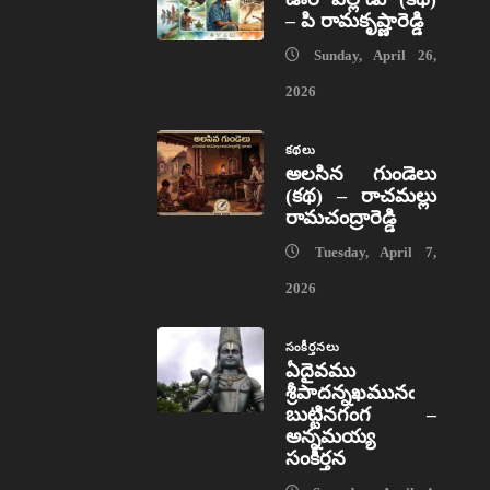
– పి రామకృష్ణారెడ్డి
Sunday, April 26,
2026
కథలు
అలసిన గుండెలు
(కథ) – రాచమల్లు
రామచంద్రారెడ్డి
Tuesday, April 7,
2026
సంకీర్తనలు
ఏదైవము
శ్రీపాదన్నఖమునఁ
బుట్టినగంగ –
అన్నమయ్య
సంకీర్తన