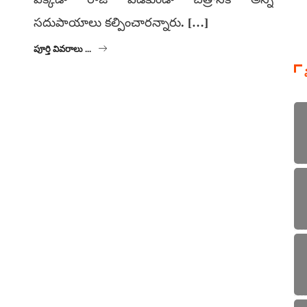
సదుపాయాలు కల్పించారన్నారు. […]
పూర్తి వివరాలు ...