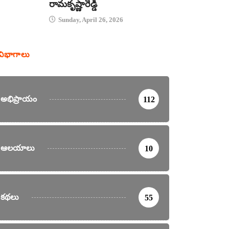
రామకృష్ణారెడ్డి
Sunday, April 26, 2026
విభాగాలు
అభిప్రాయం
112
ఆలయాలు
10
కథలు
55