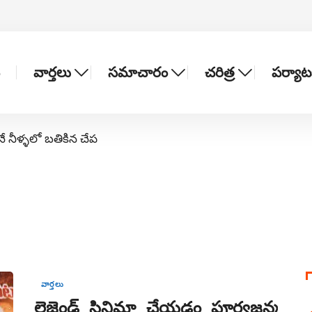
వార్తలు
సమాచారం
చరిత్ర
పర్యా
నే నీళ్ళలో బతికిన చేప
వార్తలు
లెజెండ్‌ సినిమా చేయడం పూర్వజన్మ