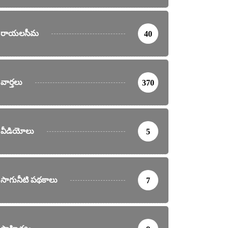
రాయలసీమ
40
వార్తలు
370
వీడియోలు
5
సాగునీటి పథకాలు
7