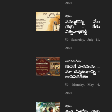
2026
కథలు
నమ్ముకొన్న నేల
(కథ) – కేతు
విశ్వనాథరెడ్డి
Saturday, July 11,
2026
జానపద గీతాలు
కొంపకే సావమను –
మా డవుటుగాన్ని :
జానపదగీతం
Monday, May 4,
2026
కథలు
ఊరి పిల్లోడు (కథ)