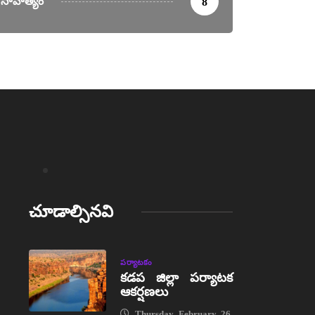
సాహిత్యం
8
చూడాల్సినవి
పర్యాటకం
కడప జిల్లా పర్యాటక
ఆకర్షణలు
Thursday, February 26,