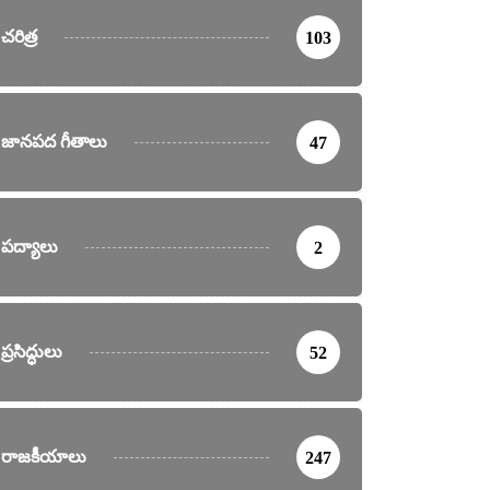
చరిత్ర
103
జానపద గీతాలు
47
పద్యాలు
2
ప్రసిద్ధులు
52
రాజకీయాలు
247