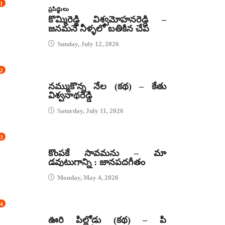
1
ప్రసిద్ధులు
కొమ్మిరెడ్డి విశ్వమోహనరెడ్డి –
జనమనే నీళ్ళలో బతికిన చేప
Sunday, July 12, 2026
2
కథలు
నమ్ముకొన్న నేల (కథ) – కేతు
విశ్వనాథరెడ్డి
Saturday, July 11, 2026
3
జానపద గీతాలు
కొంపకే సావమను – మా
డవుటుగాన్ని : జానపదగీతం
Monday, May 4, 2026
4
కథలు
ఊరి పిల్లోడు (కథ) – పి