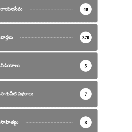
రాయలసీమ
40
వార్తలు
370
వీడియోలు
5
సాగునీటి పథకాలు
7
సాహిత్యం
8