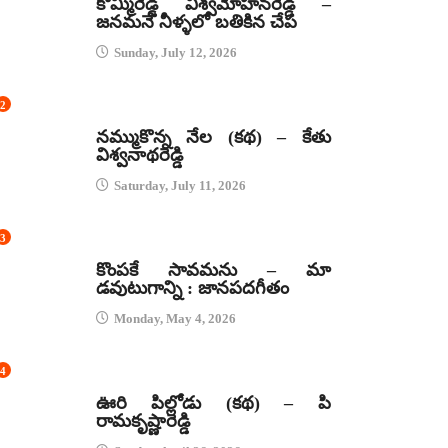
కొమ్మిరెడ్డి విశ్వమోహనరెడ్డి –
జనమనే నీళ్ళలో బతికిన చేప
Sunday, July 12, 2026
2
కథలు
నమ్ముకొన్న నేల (కథ) – కేతు
విశ్వనాథరెడ్డి
Saturday, July 11, 2026
3
జానపద గీతాలు
కొంపకే సావమను – మా
డవుటుగాన్ని : జానపదగీతం
Monday, May 4, 2026
4
కథలు
ఊరి పిల్లోడు (కథ) – పి
రామకృష్ణారెడ్డి