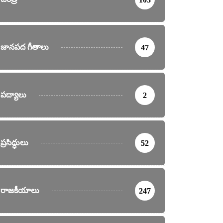
జానపద గీతాలు
47
పద్యాలు
2
ప్రసిద్ధులు
52
రాజకీయాలు
247