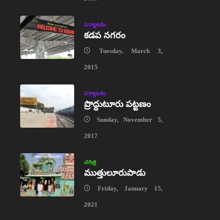
పర్యాటకం
కడప నగరం
Tuesday, March 3,
2015
పర్యాటకం
ప్రొద్దుటూరు పట్టణం
Sunday, November 5,
2017
చరిత్ర
ముత్తులూరుపాడు
Friday, January 15,
2021