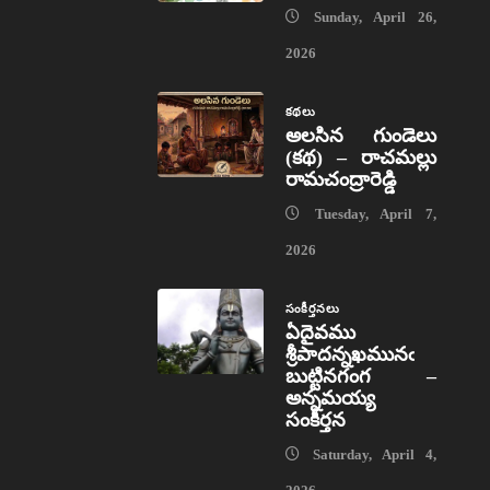
Sunday, April 26,
2026
కథలు
అలసిన గుండెలు
(కథ) – రాచమల్లు
రామచంద్రారెడ్డి
Tuesday, April 7,
2026
సంకీర్తనలు
ఏదైవము
శ్రీపాదన్నఖమునఁ
బుట్టినగంగ –
అన్నమయ్య
సంకీర్తన
Saturday, April 4,