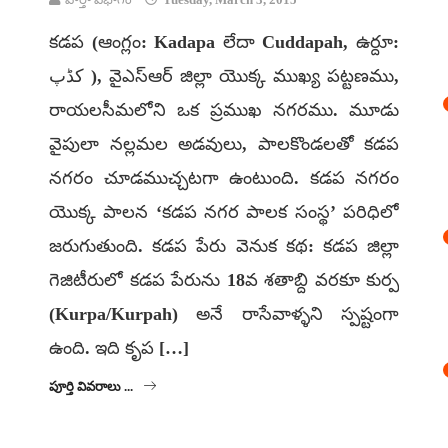
కడప (ఆంగ్లం: Kadapa లేదా Cuddapah, ఉర్దూ:
کڈپ ), వైఎస్ఆర్ జిల్లా యొక్క ముఖ్య పట్టణము,
రాయలసీమలోని ఒక ప్రముఖ నగరము. మూడు
వైపులా నల్లమల అడవులు, పాలకొండలతో కడప
నగరం చూడముచ్చటగా ఉంటుంది. కడప నగరం
యొక్క పాలన ‘కడప నగర పాలక సంస్థ’ పరిధిలో
జరుగుతుంది. కడప పేరు వెనుక కథ: కడప జిల్లా
గెజిటీరులో కడప పేరును 18వ శతాబ్ది వరకూ కుర్ప
(Kurpa/Kurpah) అనే రాసేవాళ్ళని స్పష్టంగా
ఉంది. ఇది కృప […]
పూర్తి వివరాలు ...