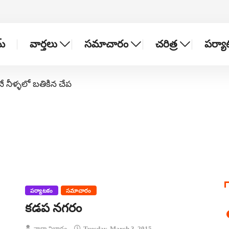
్
వార్తలు
సమాచారం
చరిత్ర
పర్య
నే నీళ్ళలో బతికిన చేప
పర్యాటకం
సమాచారం
కడప నగరం
వార్తా విభాగం
Tuesday, March 3, 2015