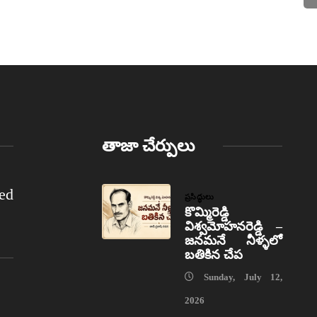
తాజా చేర్పులు
ed
ప్రసిద్ధులు
కొమ్మిరెడ్డి
విశ్వమోహనరెడ్డి –
జనమనే నీళ్ళలో
బతికిన చేప
Sunday, July 12,
2026