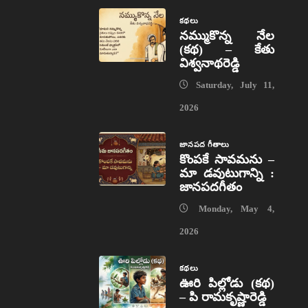
కథలు
నమ్ముకొన్న నేల
(కథ) – కేతు
విశ్వనాథరెడ్డి
Saturday, July 11,
2026
జానపద గీతాలు
కొంపకే సావమను –
మా డవుటుగాన్ని :
జానపదగీతం
Monday, May 4,
2026
కథలు
ఊరి పిల్లోడు (కథ)
– పి రామకృష్ణారెడ్డి