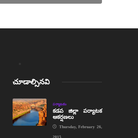
చూడాల్సినవి
పర్యాటకం
కడప జిల్లా పర్యాటక
ఆకర్షణలు
Thursday, February 26,
2015