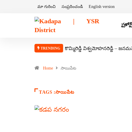
మా గురించి
సంప్రదించండి
English version
హోమ
కొమ్మిరెడ్డి విశ్వమోహనరెడ్డి – జనమ
TRENDING
Home
సాయిపేట
TAGS :సాయిపేట