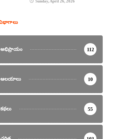
Sunday, April 26, 2026
విభాగాలు
అభిప్రాయం
112
ఆలయాలు
10
కథలు
55
చరిత్ర
103