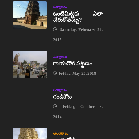
పర్యాటకం
ఒంటిమిట్టకు ఎలా
చేరుకోవచ్చు?
Saturday, February 21,
2015
పర్యాటకం
రాయచోటి పట్టణం
Friday, May 25, 2018
పర్యాటకం
గండికోట
Friday, October 3,
2014
ఆలయాలు