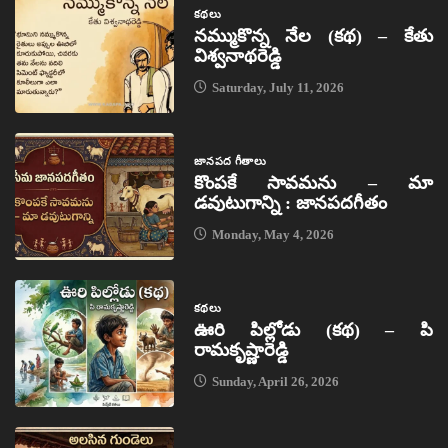
కథలు
నమ్ముకొన్న నేల (కథ) – కేతు
విశ్వనాథరెడ్డి
Saturday, July 11, 2026
జానపద గీతాలు
కొంపకే సావమను – మా
డవుటుగాన్ని : జానపదగీతం
Monday, May 4, 2026
కథలు
ఊరి పిల్లోడు (కథ) – పి
రామకృష్ణారెడ్డి
Sunday, April 26, 2026