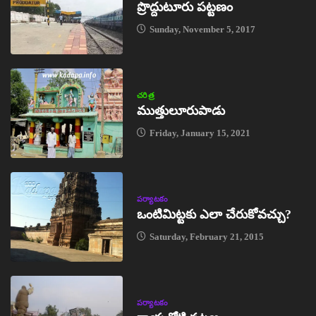
ప్రొద్దుటూరు పట్టణం
Sunday, November 5, 2017
చరిత్ర
ముత్తులూరుపాడు
Friday, January 15, 2021
పర్యాటకం
ఒంటిమిట్టకు ఎలా చేరుకోవచ్చు?
Saturday, February 21, 2015
పర్యాటకం