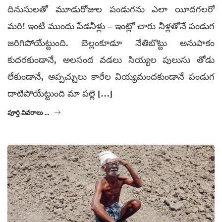
దినుసులతో మూడురోజుల పండుగను ఎలా యీదగలరో
మరి! ఇంటి ముందు పేడనీళ్లు – ఇంట్లో చారు నీళ్లతోనే పండుగ
జరిగిపోయేట్టుంది. బెల్లంకూడూ నేతిబొట్టు అనుపాకం
కుదరకుండానే, అలసంద వడలు సియ్యల పులుసు తోడు
లేకుండానే, అప్పచ్చులు కారేల వియ్యమందకుండానే పండుగ
దాటిపోయేట్టుంది మా పల్లె […]
పూర్తి వివరాలు ...