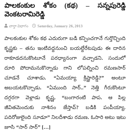
పాలకంకుల శోకం (కథ) – సన్నపురెడ్డి
వెంకటరామిరెడ్డి
వార్తా విభాగం
Saturday, January 26, 2013
పాలకంకుల శోకం కథ ఎదురుగా బడి కన్పించగానే గుర్తొచ్చింది
కృష్ణకు – తను ఇంటివద్దనుంచి బయల్దేరేటపుడు ఈ దారిన
రాకూడదనుకొంటూనే పరధ్యానంగా వచ్చాడని. సందులో
దూరి పోదామనుకొన్నాడు గాని లోపల్నించి రమణసార్
చూడనే చూశాడు. “ఏమయ్యా క్రిష్ణారెడ్డి?” అంటూ
అబయటకొచ్చాడు. “ఏముంది సార్..” నెత్తి గీరుకొంటూ
దగ్గరగా వెళ్లాడు కృష్ణ. “బంగారంటి పాప. ఆ పిల్ల
జీవితమెందుకు నాశినం జేస్తావ్? బడికి పంపీయ్యా.
పదిరోజులైంది సూడూ” నిలదీశాడు రమణ. ఓసారి అటు ఇటు
జూసి “సార్ సార్” […]