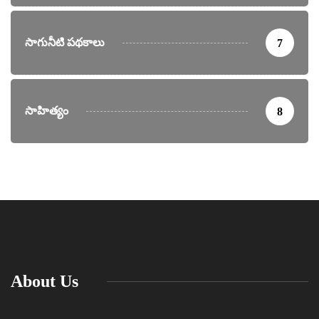
సాగునీటి పథకాలు
7
సాహిత్యం
8
About Us