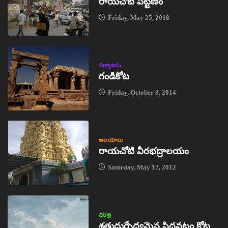
రాయచోటి పట్టణం
Friday, May 25, 2018
పర్యాటకం
గండికోట
Friday, October 3, 2014
ఆలయాలు
రాయచోటి వీరభద్రాలయం
Saturday, May 12, 2012
చరిత్ర
శత్రుదుర్భేద్యమైన సిద్ధవటం కోట