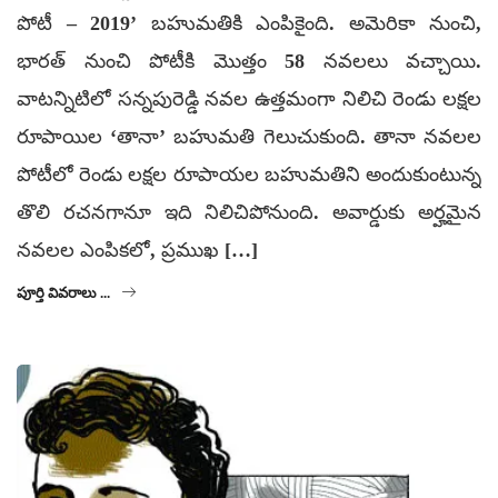
పోటీ – 2019’ బహుమతికి ఎంపికైంది. అమెరికా నుంచి,
భారత్‌ నుంచి పోటీకి మొత్తం 58 నవలలు వచ్చాయి.
వాటన్నిటిలో సన్నపురెడ్డి నవల ఉత్తమంగా నిలిచి రెండు లక్షల
రూపాయిల ‘తానా’ బహుమతి గెలుచుకుంది. తానా నవలల
పోటీలో రెండు లక్షల రూపాయల బహుమతిని అందుకుంటున్న
తొలి రచనగానూ ఇది నిలిచిపోనుంది. అవార్డుకు అర్హమైన
నవలల ఎంపికలో, ప్రముఖ […]
పూర్తి వివరాలు ...