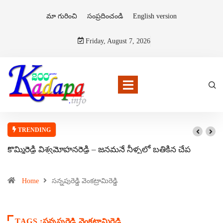
మా గురించి
సంప్రదించండి
English version
Friday, August 7, 2026
TRENDING
కొమ్మిరెడ్డి విశ్వమోహనరెడ్డి – జనమనే నీళ్ళలో బతికిన చేప
Home
సన్నపురెడ్డి వెంకట్రామిరెడ్డి
TAGS :సన్నపురెడ్డి వెంకట్రామిరెడ్డి