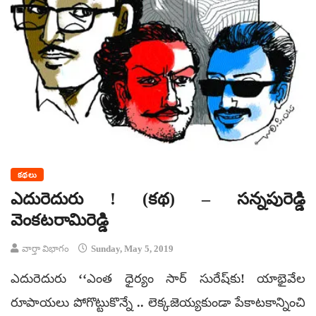
కథలు
ఎదురెదురు ! (కథ) – సన్నపురెడ్డి
వెంకటరామిరెడ్డి
వార్తా విభాగం
Sunday, May 5, 2019
ఎదురెదురు ‘‘ఎంత ధైర్యం సార్‌ సురేష్‌కు! యాభైవేల
రూపాయలు పోగొట్టుకొన్నే .. లెక్కజెయ్యకుండా పేకాటకాన్నించి