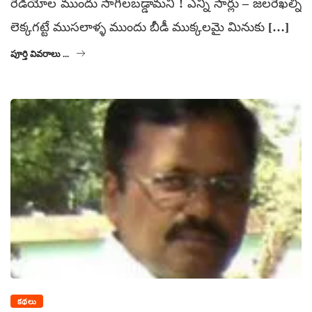
రేడియోల ముందు సాగిలబడ్డామనీ ! ఎన్ని సార్లు – జలరేఖల్ని
లెక్కగట్టే ముసలాళ్ళ ముందు బీడీ ముక్కలమై మినుకు […]
పూర్తి వివరాలు ...
కథలు