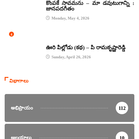
కొంపకే సావమను – మా డవుటుగాన్ని :
జానపదగీతం
Monday, May 4, 2026
4
కథలు
ఊరి పిల్లోడు (కథ) – పి రామకృష్ణారెడ్డి
Sunday, April 26, 2026
విభాగాలు
అభిప్రాయం
112
ఆలయాలు
10