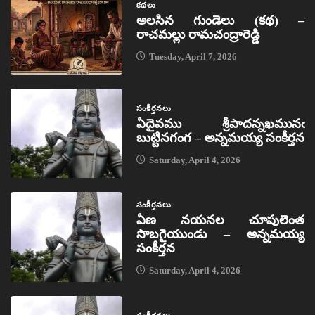
కథలు
అలసిన గుండెలు (కథ) –
రాచమల్లు రామచంద్రారెడ్డి
Tuesday, April 7, 2026
సంకీర్తనలు
ఏదైవము శ్రీపాదన్నఖమునఁ
బుట్టినగంగ – అన్నమయ్య సంకీర్తన
Saturday, April 4, 2026
సంకీర్తనలు
ఏణ నయనల చూపులెంత
సొబగైయుండు – అన్నమయ్య
సంకీర్తన
Saturday, April 4, 2026