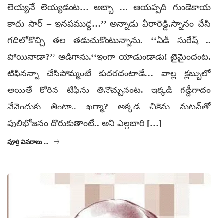
లెయ్యనే లెయ్యడంట… అబ్బా … ఆయప్పది గుండెకాయ
కాదు సార్‌ – ఇనపముద్ద…’’ అన్నాడు వీరారెడ్డి.స్నానం చేసి
గదిలోకొచ్చి తల తడుచుకొంటున్నాను. ‘‘ఏడీ సురేష్‌ ..
పోయినాడా?’’ అడిగాను.‘‘ఇంగా యాడుండాడు! టైమైందంట.
టిఫినన్నా చేసిపోమ్మంటే కుదరదంటాడే… వాల్ల క్లబ్బులో
అయితే కోరిన టిఫిను తినొచ్చునంట. ఇక్కడి గడ్దీగాదం
నేనెందుకు తింటా.. ఖర్మా? అక్కడ చికెను మటన్‌తో
పులిభోజనం దొరుకుతాంటే.. అని ఎల్లబారి […]
పూర్తి వివరాలు ...