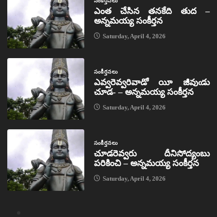
సంకీర్తనలు
ఎంత చేసిన తనకేది తుద –
అన్నమయ్య సంకీర్తన
Saturday, April 4, 2026
సంకీర్తనలు
ఎవ్వరెవ్వరివాడో యీ జీవుఁడు
చూడ- – అన్నమయ్య సంకీర్తన
Saturday, April 4, 2026
సంకీర్తనలు
చూడరెవ్వరు దీనిసోద్యంబు
పరికించి – అన్నమయ్య సంకీర్తన
Saturday, April 4, 2026