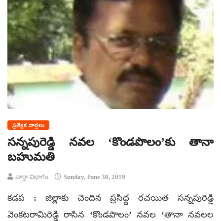
ప్రత్యేక వార్తలు
సన్నపురెడ్డి నవల ‘కొండపొలం’కు తానా
బహుమతి
వార్తా విభాగం
Sunday, June 30, 2019
కడప : జిల్లాకు చెందిన ప్రసిధ్ద రచయిత సన్నపురెడ్డి
వెంకటరామిరెడ్డి రాసిన ‘కొండపొలం’ నవల ‘తానా నవలల