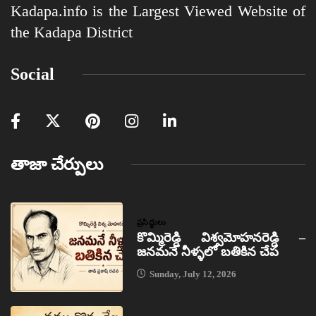
Kadapa.info is the Largest Viewed Website of
the Kadapa District
Social
తాజా చేర్పులు
ప్రసిద్ధులు
కొమ్మిరెడ్డి విశ్వమోహనరెడ్డి –
జనమనే నీళ్ళలో బతికిన చేప
Sunday, July 12, 2026