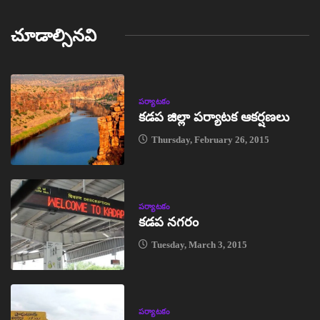
చూడాల్సినవి
పర్యాటకం
కడప జిల్లా పర్యాటక ఆకర్షణలు
Thursday, February 26, 2015
పర్యాటకం
కడప నగరం
Tuesday, March 3, 2015
పర్యాటకం