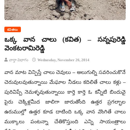
కవితలు
ఒక్క వాన చాలు (కవిత) – సన్నపురెడ్డి
వెంకటరామిరెడ్డి
వార్తా విభాగం
Wednesday, November 26, 2014
వాన మాట విన్పిస్తే చాలు చెవులు – అలుగుల్ని సవరించుకొనే
చెరువులవుతున్నాయి మేఘాల నీడలు కదిలితే చాలు కళ్లు –
పురివిప్పే నెమళ్ళవుతున్నాయి కార్తె కార్తె ఓ కన్నీటి బిందువై
పైరు చెక్కిళ్లమీద జాలిగా జారుతోంది ఉత్తర ప్రగల్భాల
ఉరుముల్తో ఉత్తర కూడ దాటింది ఒక్క వాన వొంగితే చాలు
ముక్కాలు పంటన్నా చేతికొస్తుంది ఎన్ని సాయంత్రాలు