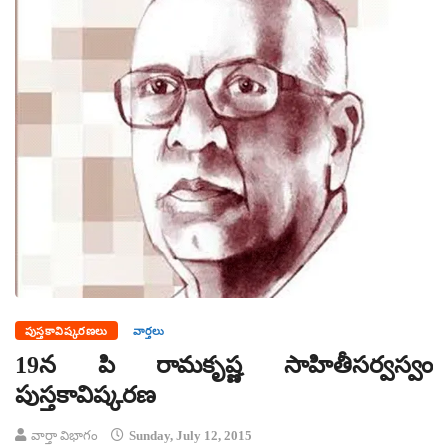
పుస్తకావిష్కరణలు
వార్తలు
19న పి రామకృష్ణ సాహితీసర్వస్వం
పుస్తకావిష్కరణ
వార్తా విభాగం
Sunday, July 12, 2015