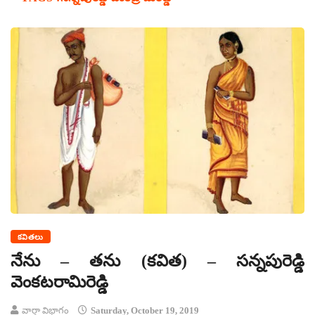
కవితలు
నేను – తను (కవిత) – సన్నపురెడ్డి
వెంకటరామిరెడ్డి
వార్తా విభాగం
Saturday, October 19, 2019