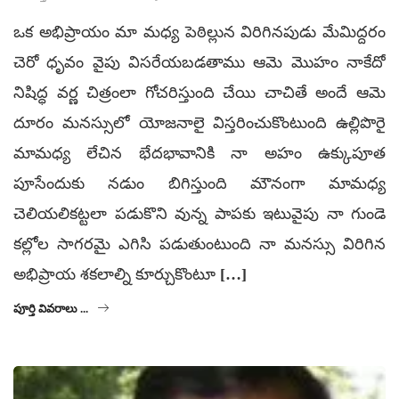
ఒక అభిప్రాయం మా మధ్య పెఠిల్లున విరిగినపుడు మేమిద్దరం
చెరో ధృవం వైపు విసరేయబడతాము ఆమె మొహం నాకేదో
నిషిద్ధ వర్ణ చిత్రంలా గోచరిస్తుంది చేయి చాచితే అందే ఆమె
దూరం మనస్సులో యోజనాలై విస్తరించుకొంటుంది ఉల్లిపొరై
మామధ్య లేచిన భేదభావానికి నా అహం ఉక్కుపూత
పూసేందుకు నడుం బిగిస్తుంది మౌనంగా మామధ్య
చెలియలికట్టలా పడుకొని వున్న పాపకు ఇటువైపు నా గుండె
కల్లోల సాగరమై ఎగిసి పడుతుంటుంది నా మనస్సు విరిగిన
అభిప్రాయ శకలాల్ని కూర్చుకొంటూ […]
పూర్తి వివరాలు ...