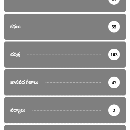
కథలు
55
చరిత్ర
103
జానపద గీతాలు
47
పద్యాలు
2