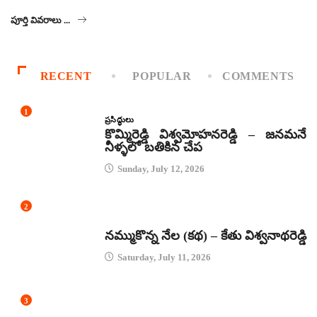
పూర్తి వివరాలు ...
RECENT
POPULAR
COMMENTS
1
ప్రసిద్ధులు
కొమ్మిరెడ్డి విశ్వమోహనరెడ్డి – జనమనే
నీళ్ళలో బతికిన చేప
Sunday, July 12, 2026
2
కథలు
నమ్ముకొన్న నేల (కథ) – కేతు విశ్వనాథరెడ్డి
Saturday, July 11, 2026
3
జానపద గీతాలు