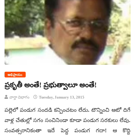
అభిప్రాయం
ప్రకృతీ అంతే! ప్రభుత్వాలూ అంతే!
వార్తా విభాగం
Tuesday, January 13, 2015
పల్లెలో పండుగ సందడి కన్పించటం లేదు. టౌన్నించి ఆటో దిగే
వాళ్ల చేతుల్లో సగం సంచినిండా కూడా పండుగ సరకులు లేవు.
సంవత్సరానికంతా ఇదే పెద్ద పండుగ గదా! ఆ కొద్ది