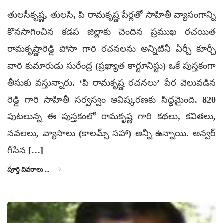
తులసీకృష్ణ, తులసి, పి రామకృష్ణ పేర్లతో సాహితీ వ్యాసంగాన్ని
కొనసాగించిన కడప జిల్లాకు చెందిన ప్రముఖ రచయిత
రామకృష్ణారెడ్డి పోసా గారి రచనలను అన్నిటినీ ఏర్చీ కూర్చీ
వారి కుమారుడు సురేంద్ర (ప్రఖ్యాత కార్టూనిస్టు) ఒకే పుస్తకంగా
తీసుకు వస్తున్నారు. ‘పి రామకృష్ణ రచనలు’ పేర వెలువడిన
రెడ్డి గారి సాహితీ సర్వస్వం ఆవిష్కరణకు సిద్ధమైంది. 820
పుటలున్న ఈ పుస్తకంలో రామకృష్ణ గారి కథలు, కవితలు,
నవలలు, వ్యాసాలు (కాలమ్స్ సహా) అన్నీ ఉన్నాయి. అన్వర్
గీసిన […]
పూర్తి వివరాలు ...