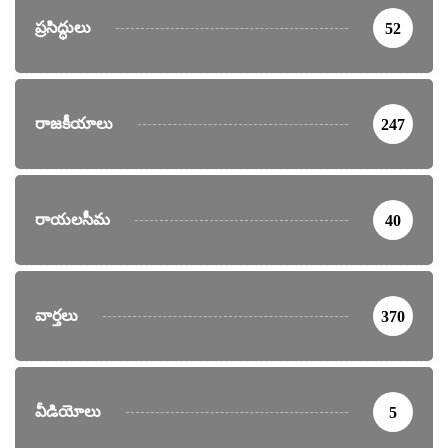
ప్రసిద్ధులు
52
రాజకీయాలు
247
రాయలసీమ
40
వార్తలు
370
వీడియోలు
5