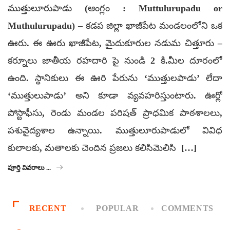
ముత్తులూరుపాడు (ఆంగ్లం : Muttulurupadu or
Muthulurupadu) – కడప జిల్లా ఖాజీపేట మండలంలోని ఒక
ఊరు. ఈ ఊరు ఖాజీపేట, మైదుకూరుల నడుమ చిత్తూరు –
కర్నూలు జాతీయ రహదారి పై నుండి 2 కి.మీల దూరంలో
ఉంది. స్థానికులు ఈ ఊరి పేరును ‘ముత్తులపాడు’ లేదా
‘ముత్తులుపాడు’ అని కూడా వ్యవహరిస్తుంటారు. ఊర్లో
పోస్టాఫీసు, రెండు మండల పరిషత్ ప్రాధమిక పాఠశాలలు,
పశువైద్యశాల ఉన్నాయి. ముత్తులూరుపాడులో వివిధ
కులాలకు, మతాలకు చెందిన ప్రజలు కలిసిమెలిసి […]
పూర్తి వివరాలు ...
RECENT
POPULAR
COMMENTS