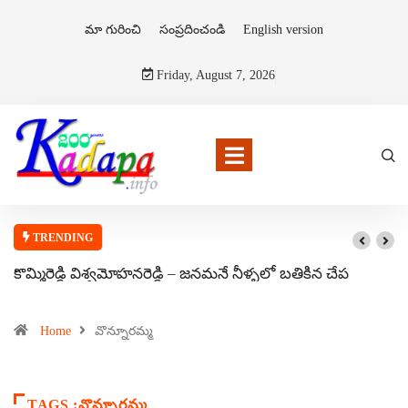
మా గురించి
సంప్రదించండి
English version
Friday, August 7, 2026
TRENDING
కొమ్మిరెడ్డి విశ్వమోహనరెడ్డి – జనమనే నీళ్ళలో బతికిన చేప
Home
వొన్నూరమ్మ
TAGS :వొన్నూరమ్మ