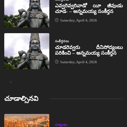
ఎవ్వరెవ్వరివాడో యీ జీవుఁడు
చూడ- – అన్నమయ్య సంకీర్తన
Saturday, April 4, 2026
సంకీర్తనలు
చూడరెవ్వరు దీనిసోద్యంబు
పరికించి – అన్నమయ్య సంకీర్తన
Saturday, April 4, 2026
చూడాల్సినవి
పర్యాటకం