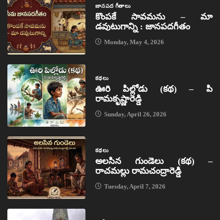
జానపద గీతాలు
కొంపకే సావమను – మా
డవుటుగాన్ని : జానపదగీతం
Monday, May 4, 2026
కథలు
ఊరి పిల్లోడు (కథ) – పి
రామకృష్ణారెడ్డి
Sunday, April 26, 2026
కథలు
అలసిన గుండెలు (కథ) –
రాచమల్లు రామచంద్రారెడ్డి
Tuesday, April 7, 2026