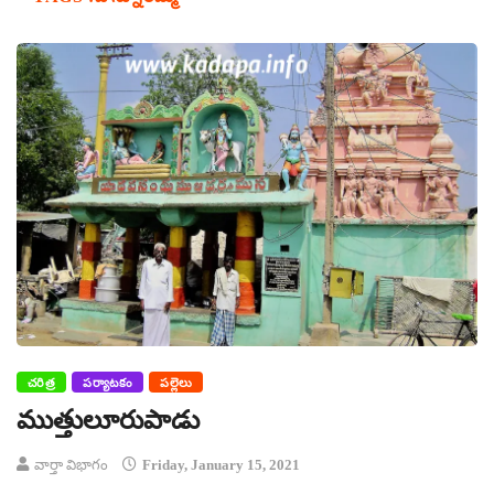
చరిత్ర
పర్యాటకం
పల్లెలు
ముత్తులూరుపాడు
వార్తా విభాగం
Friday, January 15, 2021