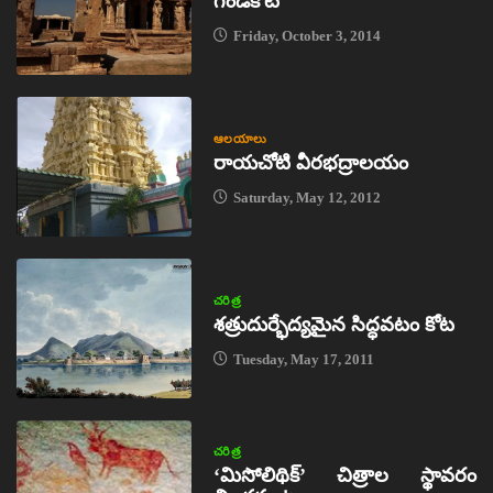
గండికోట
Friday, October 3, 2014
ఆలయాలు
రాయచోటి వీరభద్రాలయం
Saturday, May 12, 2012
చరిత్ర
శత్రుదుర్భేద్యమైన సిద్ధవటం కోట
Tuesday, May 17, 2011
చరిత్ర
‘మిసోలిథిక్‌’ చిత్రాల స్థావరం