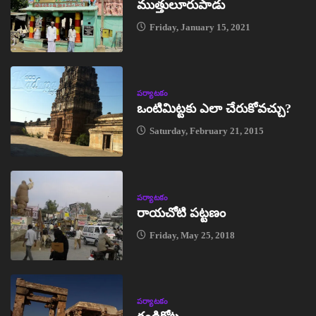
ముత్తులూరుపాడు
Friday, January 15, 2021
పర్యాటకం
ఒంటిమిట్టకు ఎలా చేరుకోవచ్చు?
Saturday, February 21, 2015
పర్యాటకం
రాయచోటి పట్టణం
Friday, May 25, 2018
పర్యాటకం