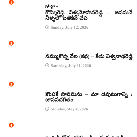
1
ప్రసిద్ధులు
కొమ్మిరెడ్డి విశ్వమోహనరెడ్డి – జనమనే
నీళ్ళలో బతికిన చేప
Sunday, July 12, 2026
2
కథలు
నమ్ముకొన్న నేల (కథ) – కేతు విశ్వనాథరెడ్డి
Saturday, July 11, 2026
3
జానపద గీతాలు
కొంపకే సావమను – మా డవుటుగాన్ని :
జానపదగీతం
Monday, May 4, 2026
4
కథలు