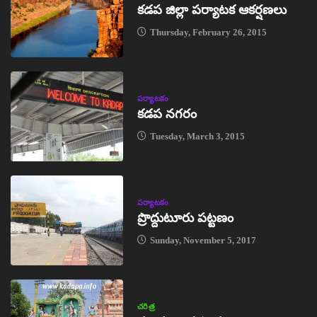
కడప జిల్లా పర్యాటక ఆకర్షణలు
Thursday, February 26, 2015
పర్యాటకం
కడప నగరం
Tuesday, March 3, 2015
పర్యాటకం
ప్రొద్దుటూరు పట్టణం
Sunday, November 5, 2017
చరిత్ర