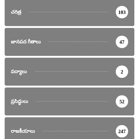
చరిత్ర
103
జానపద గీతాలు
47
పద్యాలు
2
ప్రసిద్ధులు
52
రాజకీయాలు
247