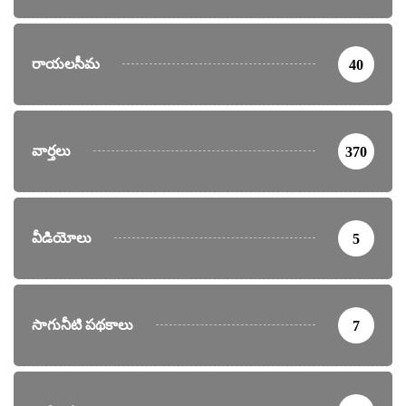
రాయలసీమ
40
వార్తలు
370
వీడియోలు
5
సాగునీటి పథకాలు
7