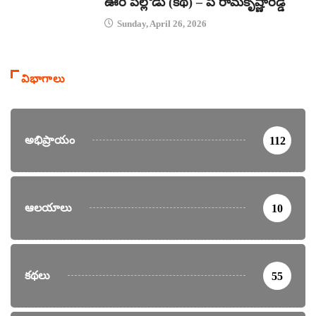
ఊరి పిల్లోడు (కథ) – పి రామకృష్ణారెడ్డి
Sunday, April 26, 2026
విభాగాలు
అభిప్రాయం
112
ఆలయాలు
10
కథలు
55