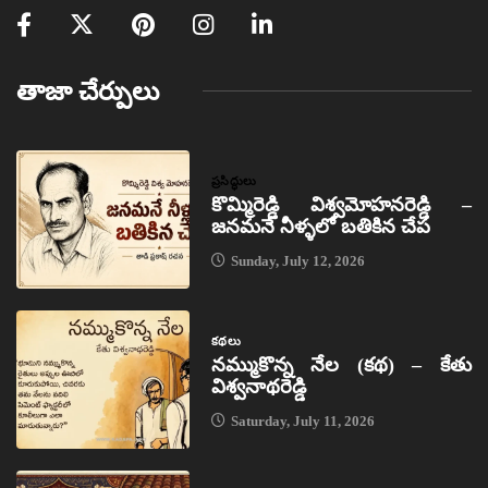
తాజా చేర్పులు
ప్రసిద్ధులు
కొమ్మిరెడ్డి విశ్వమోహనరెడ్డి –
జనమనే నీళ్ళలో బతికిన చేప
Sunday, July 12, 2026
కథలు
నమ్ముకొన్న నేల (కథ) – కేతు
విశ్వనాథరెడ్డి
Saturday, July 11, 2026