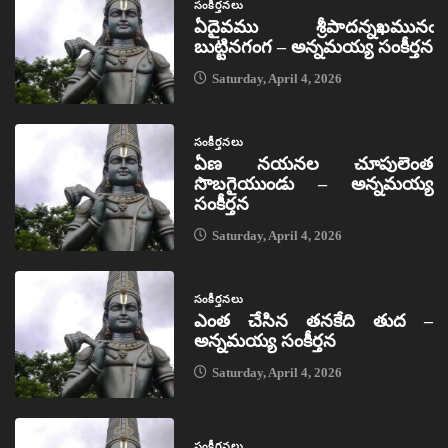
సంకీర్తనలు
ఏదైవము శ్రీపాదన్నఖమునఁ
బుట్టినగంగ – అన్నమయ్య సంకీర్తన
Saturday, April 4, 2026
సంకీర్తనలు
ఏణ నయనల చూపులెంత
సొబగైయుండు – అన్నమయ్య
సంకీర్తన
Saturday, April 4, 2026
సంకీర్తనలు
ఎంత చేసిన తనకేది తుద –
అన్నమయ్య సంకీర్తన
Saturday, April 4, 2026
సంకీర్తనలు