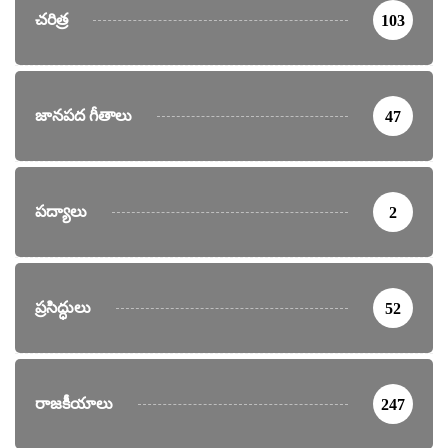
చరిత్ర
103
జానపద గీతాలు
47
పద్యాలు
2
ప్రసిద్ధులు
52
రాజకీయాలు
247