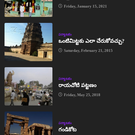
Friday, January 15, 2021
పర్యాటకం
ఒంటిమిట్టకు ఎలా చేరుకోవచ్చు?
Saturday, February 21, 2015
పర్యాటకం
రాయచోటి పట్టణం
Friday, May 25, 2018
పర్యాటకం
గండికోట