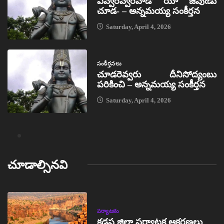
ఎవ్వరెవ్వరివాడో యీ జీవుఁడు
చూడ- – అన్నమయ్య సంకీర్తన
Saturday, April 4, 2026
సంకీర్తనలు
చూడరెవ్వరు దీనిసోద్యంబు
పరికించి – అన్నమయ్య సంకీర్తన
Saturday, April 4, 2026
చూడాల్సినవి
పర్యాటకం
కడప జిల్లా పర్యాటక ఆకర్షణలు