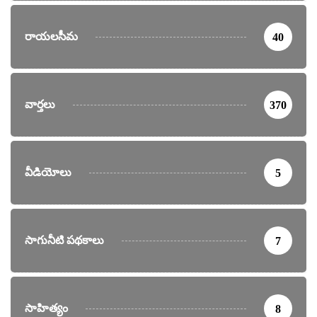
రాయలసీమ
40
వార్తలు
370
వీడియోలు
5
సాగునీటి పథకాలు
7
సాహిత్యం
8