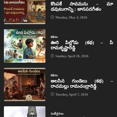
కొంపకే సావమను – మా
డవుటుగాన్ని : జానపదగీతం
Monday, May 4, 2026
కథలు
ఊరి పిల్లోడు (కథ) – పి
రామకృష్ణారెడ్డి
Sunday, April 26, 2026
కథలు
అలసిన గుండెలు (కథ) –
రాచమల్లు రామచంద్రారెడ్డి
Tuesday, April 7, 2026
సంకీర్తనలు