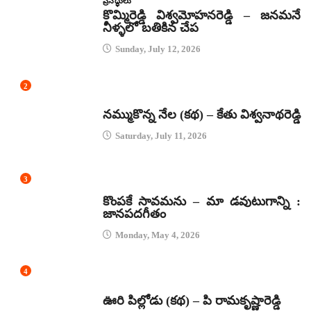
ప్రసిద్ధులు
కొమ్మిరెడ్డి విశ్వమోహనరెడ్డి – జనమనే
నీళ్ళలో బతికిన చేప
Sunday, July 12, 2026
2
కథలు
నమ్ముకొన్న నేల (కథ) – కేతు విశ్వనాథరెడ్డి
Saturday, July 11, 2026
3
జానపద గీతాలు
కొంపకే సావమను – మా డవుటుగాన్ని :
జానపదగీతం
Monday, May 4, 2026
4
కథలు
ఊరి పిల్లోడు (కథ) – పి రామకృష్ణారెడ్డి