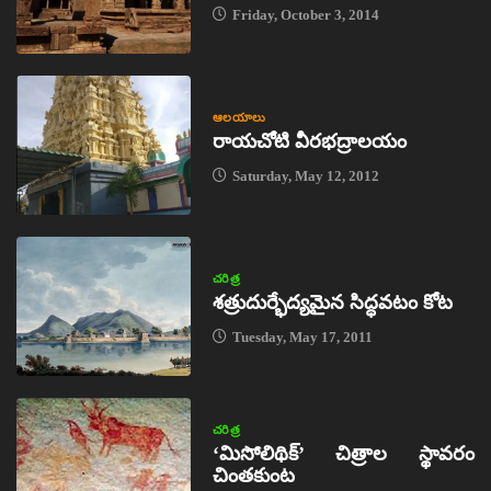
Friday, October 3, 2014
ఆలయాలు
రాయచోటి వీరభద్రాలయం
Saturday, May 12, 2012
చరిత్ర
శత్రుదుర్భేద్యమైన సిద్ధవటం కోట
Tuesday, May 17, 2011
చరిత్ర
‘మిసోలిథిక్‌’ చిత్రాల స్థావరం
చింతకుంట