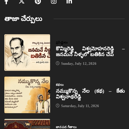
తాజా చేర్పులు
ప్రసిద్ధులు
కొమ్మిరెడ్డి విశ్వమోహనరెడ్డి –
జనమనే నీళ్ళలో బతికిన చేప
Sunday, July 12, 2026
కథలు
నమ్ముకొన్న నేల (కథ) – కేతు
విశ్వనాథరెడ్డి
Saturday, July 11, 2026
జానపద గీతాలు