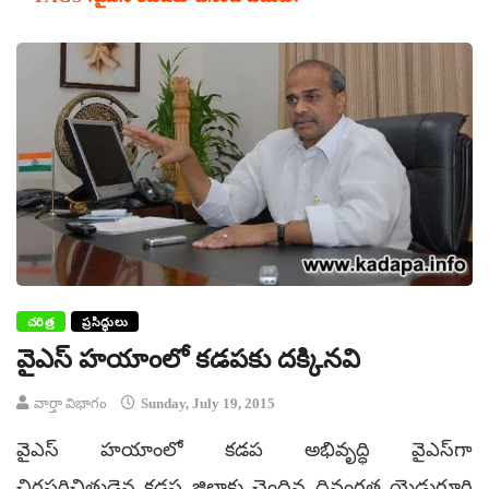
చరిత్ర
ప్రసిద్ధులు
వైఎస్ హయాంలో కడపకు దక్కినవి
వార్తా విభాగం
Sunday, July 19, 2015
వైఎస్ హయాంలో కడప అభివృద్ధి వైఎస్‌గా
చిరపరిచితుడైన కడప జిల్లాకు చెందిన దివంగత యెడుగూరి