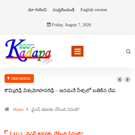
మా గురించి
సంప్రదించండి
English version
Friday, August 7, 2026
TRENDING
కొమ్మిరెడ్డి విశ్వమోహనరెడ్డి – జనమనే నీళ్ళలో బతికిన చేప
Home
వైఎస్ కడపకు చేసింది ఏమిటి?
TAGS :వైఎస్ కడపకు చేసింది ఏమిటి?