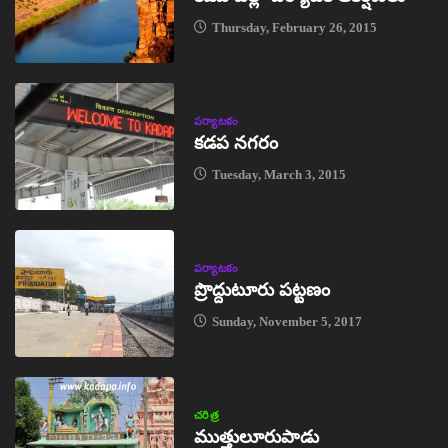
Thursday, February 26, 2015
పర్యాటకం
కడప నగరం
Tuesday, March 3, 2015
పర్యాటకం
ప్రొద్దుటూరు పట్టణం
Sunday, November 5, 2017
చరిత్ర
ముత్తులూరుపాడు