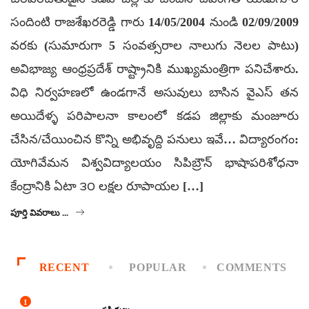
సందింటి రాజశేఖరరెడ్డి గారు 14/05/2004 నుండి 02/09/2009
వరకు (సుమారుగా 5 సంవత్సరాల నాలుగు నెలల పాటు)
అవిభాజ్య ఆంధ్రప్రదేశ్ రాష్ట్రానికి ముఖ్యమంత్రిగా పనిచేశారు.
విధి నిర్వహణలో ఉండగానే అసువులు బాసిన వైఎస్ తన
అయిదేళ్ళ పరిపాలనా కాలంలో కడప జిల్లాకు మంజూరు
చేసిన/చేయించిన కొన్ని అభివృద్ది పనులు ఇవే… విద్యారంగం:
యోగివేమన విశ్వవిద్యాలయం సిపిబ్రౌన్ భాషాపరిశోధనా
కేంద్రానికి ఏటా ౩౦ లక్షల రూపాయల […]
పూర్తి వివరాలు ...
RECENT
POPULAR
COMMENTS
1