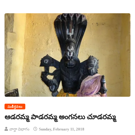
సంకీర్తనలు
ఆడరమ్మ పాడరమ్మ అంగనలు చూడరమ్మ
వార్తా విభాగం
Sunday, February 11, 2018