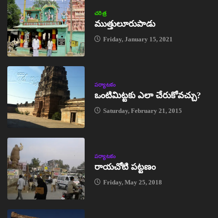
చరిత్ర
ముత్తులూరుపాడు
Friday, January 15, 2021
పర్యాటకం
ఒంటిమిట్టకు ఎలా చేరుకోవచ్చు?
Saturday, February 21, 2015
పర్యాటకం
రాయచోటి పట్టణం
Friday, May 25, 2018