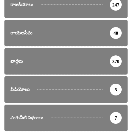
రాజకీయాలు
247
రాయలసీమ
40
వార్తలు
370
వీడియోలు
5
సాగునీటి పథకాలు
7