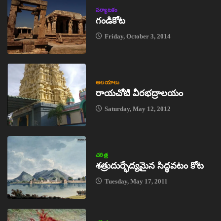
పర్యాటకం
గండికోట
Friday, October 3, 2014
ఆలయాలు
రాయచోటి వీరభద్రాలయం
Saturday, May 12, 2012
చరిత్ర
శత్రుదుర్భేద్యమైన సిద్ధవటం కోట
Tuesday, May 17, 2011