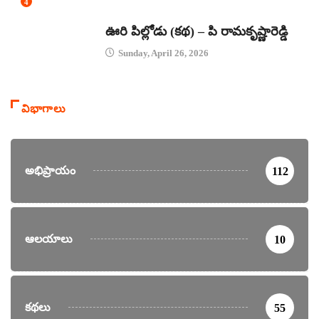
4
కథలు
ఊరి పిల్లోడు (కథ) – పి రామకృష్ణారెడ్డి
Sunday, April 26, 2026
విభాగాలు
అభిప్రాయం
112
ఆలయాలు
10
కథలు
55