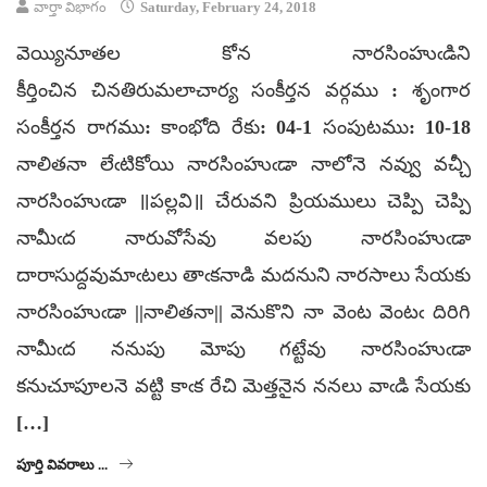
వార్తా విభాగం
Saturday, February 24, 2018
వెయ్యినూతల కోన నారసింహుఁడిని
కీర్తించిన చినతిరుమలాచార్య సంకీర్తన వర్గము : శృంగార
సంకీర్తన రాగము: కాంభోది రేకు: 04-1 సంపుటము: 10-18
నాలితనా లేఁటికోయి నారసింహుఁడా నాలోనె నవ్వు వచ్చీ
నారసింహుఁడా ॥పల్లవి॥ చేరువని ప్రియములు చెప్పి చెప్పి
నామీఁద నారువోసేవు వలపు నారసింహుఁడా
దారాసుద్దవుమాఁటలు తాఁకనాడి మదనుని నారసాలు సేయకు
నారసింహుఁడా ||నాలితనా|| వెనుకొని నా వెంట వెంటఁ దిరిగి
నామీఁద ననుపు మోపు గట్టేవు నారసింహుఁడా
కనుచూపూలనె వట్టి కాఁక రేచి మెత్తనైన ననలు వాఁడి సేయకు
[…]
పూర్తి వివరాలు ...