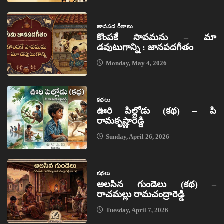
జానపద గీతాలు
కొంపకే సావమను – మా
డవుటుగాన్ని : జానపదగీతం
Monday, May 4, 2026
కథలు
ఊరి పిల్లోడు (కథ) – పి
రామకృష్ణారెడ్డి
Sunday, April 26, 2026
కథలు
అలసిన గుండెలు (కథ) –
రాచమల్లు రామచంద్రారెడ్డి
Tuesday, April 7, 2026