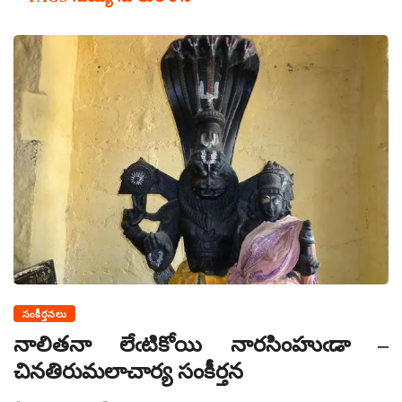
సంకీర్తనలు
నాలితనా లేఁటికోయి నారసింహుఁడా –
చినతిరుమలాచార్య సంకీర్తన