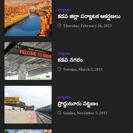
పర్యాటకం
కడప జిల్లా పర్యాటక ఆకర్షణలు
Thursday, February 26, 2015
పర్యాటకం
కడప నగరం
Tuesday, March 3, 2015
పర్యాటకం
ప్రొద్దుటూరు పట్టణం
Sunday, November 5, 2017