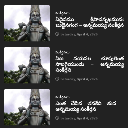
సంకీర్తనలు
ఏదైవము శ్రీపాదన్నఖమునఁ
బుట్టినగంగ – అన్నమయ్య సంకీర్తన
Saturday, April 4, 2026
సంకీర్తనలు
ఏణ నయనల చూపులెంత
సొబగైయుండు – అన్నమయ్య
సంకీర్తన
Saturday, April 4, 2026
సంకీర్తనలు
ఎంత చేసిన తనకేది తుద –
అన్నమయ్య సంకీర్తన
Saturday, April 4, 2026