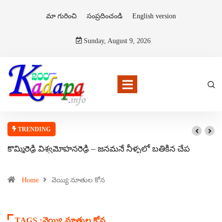
మా గురించి
సంప్రదించండి
English version
Sunday, August 9, 2026
TRENDING
కొమ్మిరెడ్డి విశ్వమోహనరెడ్డి – జనమనే నీళ్ళలో బతికిన చేప
Home
వెయ్యి నూతుల కోన
TAGS :వెయ్యి నూతుల కోన