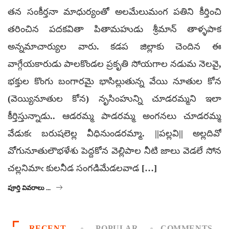
తన సంకీర్తనా మాధుర్యంతో అలమేలుమంగ పతిని కీర్తించి
తరించిన పదకవితా పితామహుడు శ్రీమాన్ తాళ్ళపాక
అన్నమాచార్యుల వారు. కడప జిల్లాకు చెందిన ఈ
వాగ్గేయకారుడు పాలకొండల ప్రకృతి సోయగాల నడుమ నెలవై,
భక్తుల కొంగు బంగారమై భాసిల్లుతున్న వేయి నూతుల కోన
(వెయ్యినూతుల కోన) నృసింహున్ని చూడరమ్మని ఇలా
కీర్తిస్తున్నాడు.. ఆడరమ్మ పాడరమ్మ అంగనలు చూడరమ్మ
వేడుకఁ బరుషలెల్ల వీధినుండరమ్మా. ||పల్లవి|| అల్లదివో
వోగునూతులౌభళేశు పెద్దకోన వెల్లిపాల నీటి జాలు వెడలే సోన
చల్లనిమాఁ కులనీడ సంగడిమేడలవాడ […]
పూర్తి వివరాలు ...
RECENT
POPULAR
COMMENTS