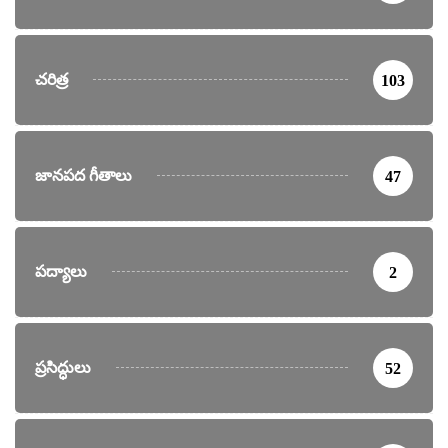
చరిత్ర
103
జానపద గీతాలు
47
పద్యాలు
2
ప్రసిద్ధులు
52