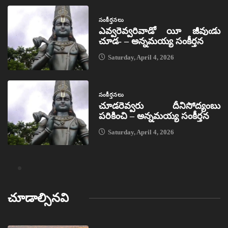
సంకీర్తనలు
ఎవ్వరెవ్వరివాడో యీ జీవుఁడు
చూడ- – అన్నమయ్య సంకీర్తన
Saturday, April 4, 2026
సంకీర్తనలు
చూడరెవ్వరు దీనిసోద్యంబు
పరికించి – అన్నమయ్య సంకీర్తన
Saturday, April 4, 2026
చూడాల్సినవి