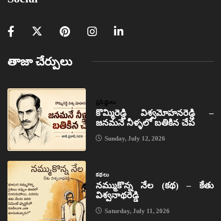
తాజా చేర్పులు
ప్రసిద్ధులు
కొమ్మిరెడ్డి విశ్వమోహనరెడ్డి –
జనమనే నీళ్ళలో బతికిన చేప
Sunday, July 12, 2026
కథలు
నమ్ముకొన్న నేల (కథ) – కేతు
విశ్వనాథరెడ్డి
Saturday, July 11, 2026