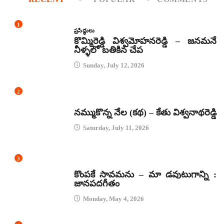
1
ప్రసిద్ధులు
కొమ్మిరెడ్డి విశ్వమోహనరెడ్డి – జనమనే
నీళ్ళలో బతికిన చేప
Sunday, July 12, 2026
2
కథలు
నమ్ముకొన్న నేల (కథ) – కేతు విశ్వనాథరెడ్డి
Saturday, July 11, 2026
3
జానపద గీతాలు
కొంపకే సావమను – మా డవుటుగాన్ని :
జానపదగీతం
Monday, May 4, 2026