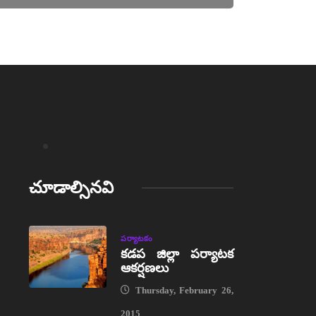
చూడాల్సినవి
పర్యాటకం
కడప జిల్లా పర్యాటక
ఆకర్షణలు
Thursday, February 26,
2015