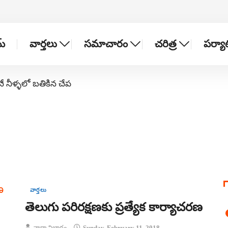
్
వార్తలు
సమాచారం
చరిత్ర
పర్య
నే నీళ్ళలో బతికిన చేప
వార్తలు
తెలుగు పరిరక్షణకు ప్రత్యేక కార్యాచరణ
వార్తా విభాగం
Sunday, February 11, 2018