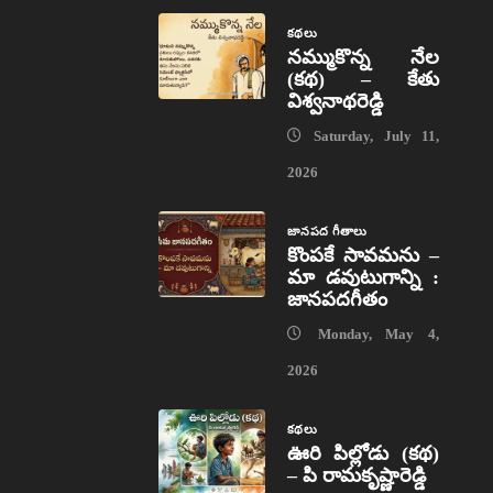
కథలు
నమ్ముకొన్న నేల
(కథ) – కేతు
విశ్వనాథరెడ్డి
Saturday, July 11,
2026
జానపద గీతాలు
కొంపకే సావమను –
మా డవుటుగాన్ని :
జానపదగీతం
Monday, May 4,
2026
కథలు
ఊరి పిల్లోడు (కథ)
– పి రామకృష్ణారెడ్డి