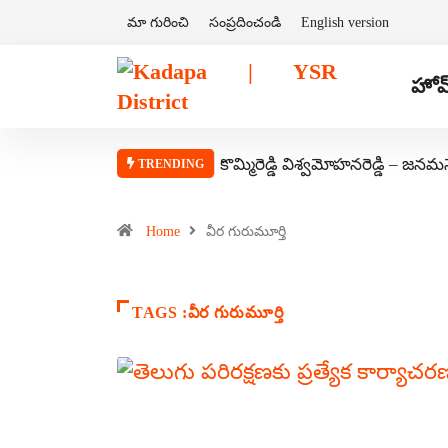
మా గురించి
సంప్రదించండి
English version
హోమ
కొమ్మిరెడ్డి విశ్వమోహనరెడ్డి – జనమ
TRENDING
Home
వీర గురుమూర్తి
TAGS :వీర గురుమూర్తి