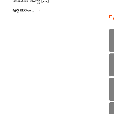
రచయిత తవ్వా […]
పూర్తి వివరాలు ...