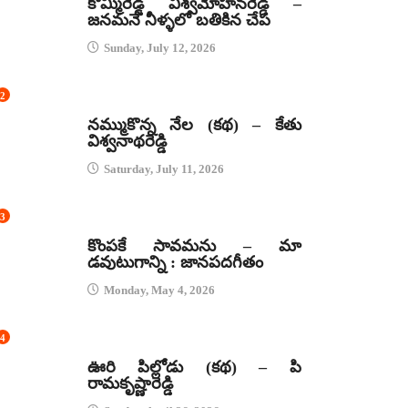
కొమ్మిరెడ్డి విశ్వమోహనరెడ్డి –
జనమనే నీళ్ళలో బతికిన చేప
Sunday, July 12, 2026
2
కథలు
నమ్ముకొన్న నేల (కథ) – కేతు
విశ్వనాథరెడ్డి
Saturday, July 11, 2026
3
జానపద గీతాలు
కొంపకే సావమను – మా
డవుటుగాన్ని : జానపదగీతం
Monday, May 4, 2026
4
కథలు
ఊరి పిల్లోడు (కథ) – పి
రామకృష్ణారెడ్డి