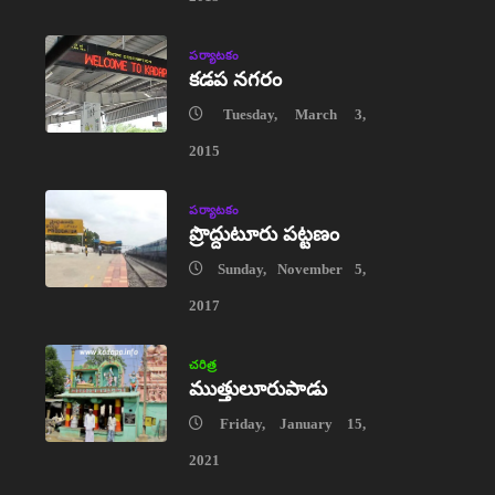
పర్యాటకం
కడప నగరం
Tuesday, March 3,
2015
పర్యాటకం
ప్రొద్దుటూరు పట్టణం
Sunday, November 5,
2017
చరిత్ర
ముత్తులూరుపాడు
Friday, January 15,
2021