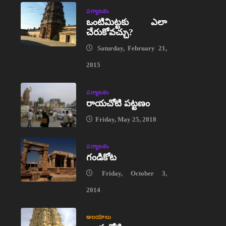
పర్యాటకం
ఒంటిమిట్టకు ఎలా
చేరుకోవచ్చు?
Saturday, February 21,
2015
పర్యాటకం
రాయచోటి పట్టణం
Friday, May 25, 2018
పర్యాటకం
గండికోట
Friday, October 3,
2014
ఆలయాలు