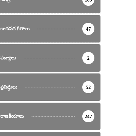
జానపద గీతాలు
47
పద్యాలు
2
ప్రసిద్ధులు
52
రాజకీయాలు
247