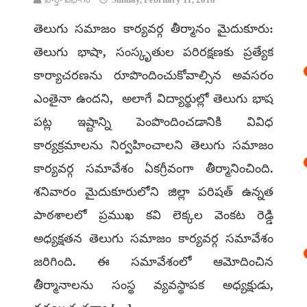
తెలుగు సమాజం కార్యవర్గ తీర్మానం మైదుకూరు:
తెలుగు భాషా, సంస్కృతుల పరిరక్షణకు ప్రత్యేక
కార్యాచరణను రూపొందించుకోవాల్సిన అవసరం
ఎంతైనా ఉందని, అలాగే విద్యార్థుల్లో తెలుగు భాష
పట్ల ఇష్టాన్ని పెంపొందించడానికి వివిధ
కార్యక్రమాలను నిర్వహించాలని తెలుగు సమాజం
కార్యవర్గ సమావేశం ఏకగ్రీవంగా తీర్మానించింది.
శనివారం మైదుకూరులోని జిల్లా పరిషత్ ఉన్నత
పాఠశాలలో ప్రముఖ కవి లెక్కల వెంకట రెడ్డి
అధ్యక్షతన తెలుగు సమాజం కార్యవర్గ సమావేశం
జరిగింది. ఈ సమావేశంలో ఆమోదించిన
తీర్మానాలను సంస్థ వ్యవస్థాపక అధ్యక్షుడు,