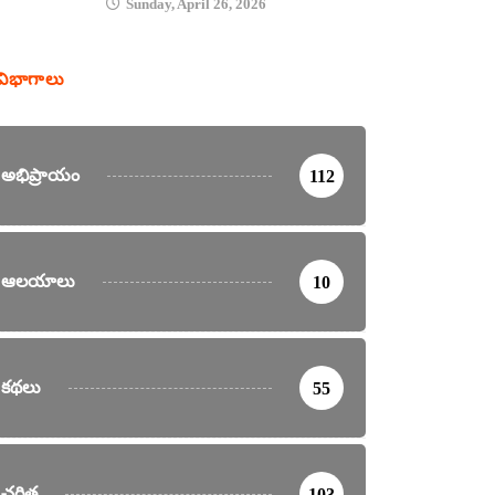
Sunday, April 26, 2026
విభాగాలు
అభిప్రాయం
112
ఆలయాలు
10
కథలు
55
చరిత్ర
103