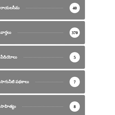
రాయలసీమ
40
వార్తలు
370
వీడియోలు
5
సాగునీటి పథకాలు
7
సాహిత్యం
8