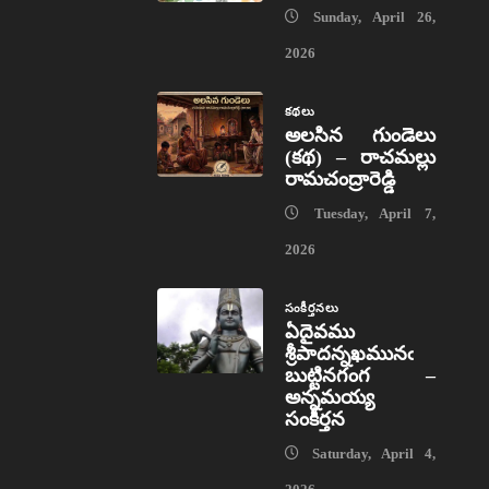
Sunday, April 26,
2026
కథలు
అలసిన గుండెలు
(కథ) – రాచమల్లు
రామచంద్రారెడ్డి
Tuesday, April 7,
2026
సంకీర్తనలు
ఏదైవము
శ్రీపాదన్నఖమునఁ
బుట్టినగంగ –
అన్నమయ్య
సంకీర్తన
Saturday, April 4,