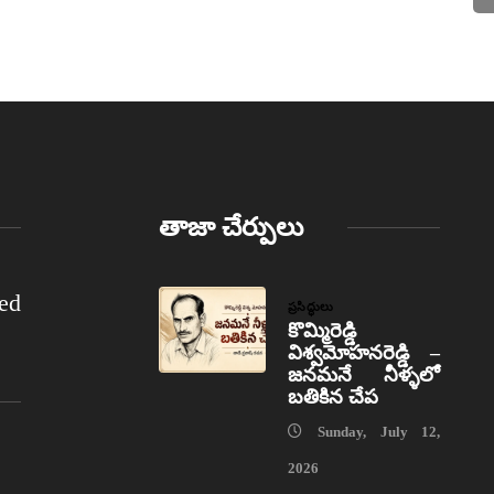
తాజా చేర్పులు
ed
ప్రసిద్ధులు
కొమ్మిరెడ్డి
విశ్వమోహనరెడ్డి –
జనమనే నీళ్ళలో
బతికిన చేప
Sunday, July 12,
2026