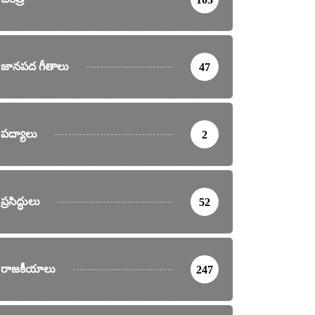
జానపద గీతాలు
47
పద్యాలు
2
ప్రసిద్ధులు
52
రాజకీయాలు
247