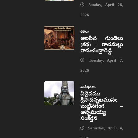
Sunday, April 26,
2026
కథలు
అలసిన గుండెలు
(కథ) – రాచమల్లు
రామచంద్రారెడ్డి
Tuesday, April 7,
2026
సంకీర్తనలు
ఏదైవము
శ్రీపాదన్నఖమునఁ
బుట్టినగంగ –
అన్నమయ్య
సంకీర్తన
Saturday, April 4,