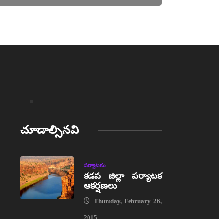
చూడాల్సినవి
పర్యాటకం
కడప జిల్లా పర్యాటక
ఆకర్షణలు
Thursday, February 26,
2015