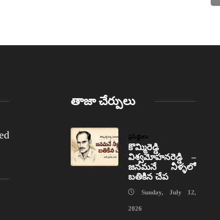
తాజా చేర్పులు
ed
ప్రసిద్ధులు
కొమ్మిరెడ్డి
విశ్వమోహనరెడ్డి –
జనమనే నీళ్ళలో
బతికిన చేప
Sunday, July 12,
2026