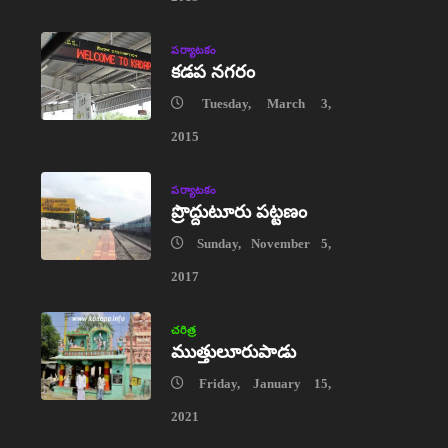
పర్యాటకం
కడప నగరం
Tuesday, March 3,
2015
పర్యాటకం
ప్రొద్దుటూరు పట్టణం
Sunday, November 5,
2017
చరిత్ర
ముత్తులూరుపాడు
Friday, January 15,
2021