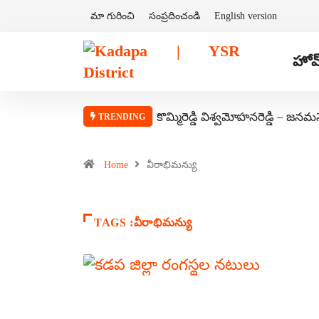
మా గురించి
సంప్రదించండి
English version
హోమ
కొమ్మిరెడ్డి విశ్వమోహనరెడ్డి – జనమ
TRENDING
Home
వీరాభిమన్యు
TAGS :వీరాభిమన్యు