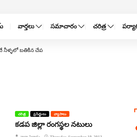
్
వార్తలు
సమాచారం
చరిత్ర
పర్య
నే నీళ్ళలో బతికిన చేప
చరిత్ర
ప్రసిద్ధులు
వ్యాసాలు
కడప జిల్లా రంగస్థల నటులు
వార్తా విభాగం
Thursday, September 19, 2013