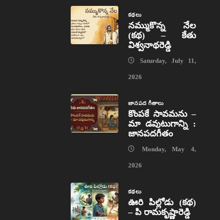
కథలు
నమ్ముకొన్న నేల
(కథ) – కేతు
విశ్వనాథరెడ్డి
Saturday, July 11,
2026
జానపద గీతాలు
కొంపకే సావమను –
మా డవుటుగాన్ని :
జానపదగీతం
Monday, May 4,
2026
కథలు
ఊరి పిల్లోడు (కథ)
– పి రామకృష్ణారెడ్డి