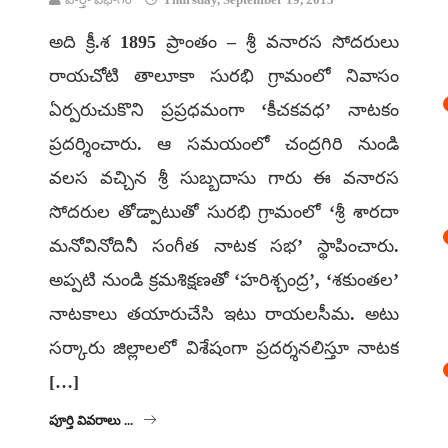
అది క్రీ.శ 1895 ప్రాంతం – శ్రీ వనారస సోదరులు
రాయచోటి తాలూకా సురభి గ్రామంలో నివాసం
ఏర్పరుచుకొని ప్రప్రధమంగా ‘కీచకవధ’ నాటకం
ప్రదర్శించారు. ఆ సమయంలో చంద్రగిరి నుండి
వలస వచ్చిన శ్రీ సుబ్బదాసు గారు ఈ వనారస
సోదరుల తోడ్పాటుతో సురభి గ్రామంలో ‘శ్రీ శారదా
మనోవినోదినీ సంగీత నాటక సభ’ స్థాపించారు.
అప్పటి నుండి క్రమశిక్షణతో ‘హరిశ్చంద్ర’, ‘శకుంతల’
నాటకాలు తయారుచేసి ఇటు రాయలసీమ. అటు
సర్కారు జిల్లాలలో విశేషంగా ప్రదర్శనలిస్తూ నాటక
[…]
పూర్తి వివరాలు ...