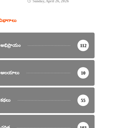
Sunday, April 26, 2026
విభాగాలు
అభిప్రాయం
112
ఆలయాలు
10
కథలు
55
చరిత్ర
103