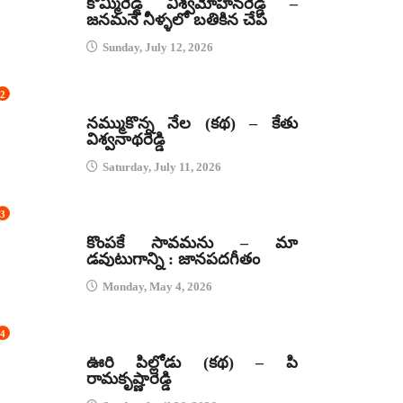
కొమ్మిరెడ్డి విశ్వమోహనరెడ్డి –
జనమనే నీళ్ళలో బతికిన చేప
Sunday, July 12, 2026
2
కథలు
నమ్ముకొన్న నేల (కథ) – కేతు
విశ్వనాథరెడ్డి
Saturday, July 11, 2026
3
జానపద గీతాలు
కొంపకే సావమను – మా
డవుటుగాన్ని : జానపదగీతం
Monday, May 4, 2026
4
కథలు
ఊరి పిల్లోడు (కథ) – పి
రామకృష్ణారెడ్డి