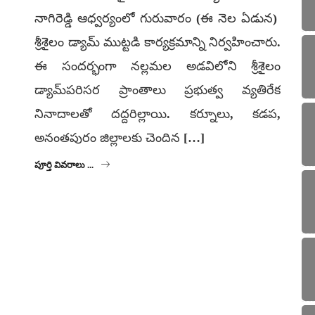
నాగిరెడ్డి ఆధ్వర్యంలో గురువారం (ఈ నెల ఏడున)
శ్రీశైలం డ్యామ్ ముట్టడి కార్యక్రమాన్ని నిర్వహించారు.
ఈ సందర్భంగా నల్లమల అడవిలోని శ్రీశైలం
డ్యామ్‌పరిసర ప్రాంతాలు ప్రభుత్వ వ్యతిరేక
నినాదాలతో దద్దరిల్లాయి. కర్నూలు, కడప,
అనంతపురం జిల్లాలకు చెందిన […]
పూర్తి వివరాలు ...