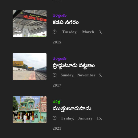
పర్యాటకం
కడప నగరం
Tuesday, March 3,
2015
పర్యాటకం
ప్రొద్దుటూరు పట్టణం
Sunday, November 5,
2017
చరిత్ర
ముత్తులూరుపాడు
Friday, January 15,
2021