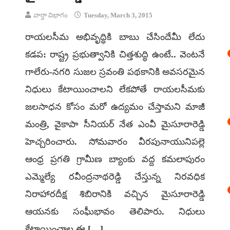
వార్తా విభాగం
Tuesday, March 3, 2015
రాయలసీమ అభివృద్ధికి బాబు చేసిందేమీ లేదు
కడప: రాష్ట్ర ప్రభుత్వానికి చిత్తశుద్ధి ఉంటే.. వెంటనే
గాలేరు-నగరి సుజల స్రవంతి పథకానికి అవసరమైన
నిధులు కేటాయించాలని లేకపోతే రాయలసీమకు
జలసాధన కోసం మరో ఉద్యమం చేస్తామని మాజీ
మంత్రి, వైకాపా సీనియర్ నేత ఎంవీ మైసూరారెడ్డి
హెచ్చరించారు. సోమవారం వీరపునాయునిపల్లె
ఆంధ్ర ప్రగతి గ్రామీణ బ్యాంకు వద్ద కమలాపురం
ఎమ్మెల్యే రవీంద్రనాథరెడ్డి చేస్తున్న నిరవధిక
నిరాహారదీక్ష శిబిరానికి వచ్చిన మైసూరారెడ్డి
ఆయనకు సంఘీభావం తెలిపారు. నిధులు
కేటాయించాల ఈ […]