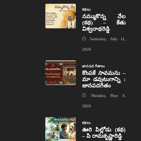
కథలు
నమ్ముకొన్న నేల
(కథ) – కేతు
విశ్వనాథరెడ్డి
Saturday, July 11,
2026
జానపద గీతాలు
కొంపకే సావమను –
మా డవుటుగాన్ని :
జానపదగీతం
Monday, May 4,
2026
కథలు
ఊరి పిల్లోడు (కథ)
– పి రామకృష్ణారెడ్డి