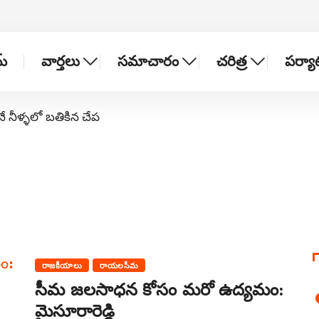
్
వార్తలు
సమాచారం
చరిత్ర
పర్య
నే నీళ్ళలో బతికిన చేప
రాజకీయాలు
రాయలసీమ
సీమ జలసాధన కోసం మరో ఉద్యమం:
మైసూరారెడ్డి