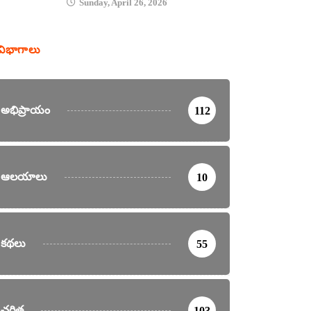
Sunday, April 26, 2026
విభాగాలు
అభిప్రాయం
112
ఆలయాలు
10
కథలు
55
చరిత్ర
103