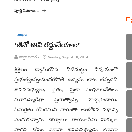
పూర్తి వివరాలు ...
వార్తలు
‘జీవో 69ని రద్దుచేయాల’
వార్తా విభాగం
Sunday, August 10, 2014
శ్రీశైలం డ్యామ్‌కనీస నీటిమట్టం విషయంలో
ప్రభుత్వంస్పందించకపోతే ఉద్యమ బాట తప్పదని
శాసనసభ్యులు, రైతు, ప్రజా సంఘాలనేతలు
మూకుమ్మడిగా ప్రభుత్వాన్ని హెచ్చరించారు.
సీమరైతు కోసరమని వారంతా ఆందోళన పథాన్ని
ఎంచుకున్నారు. కర్నూలు: రాయలసీమ హక్కుల
సాధన కోసం వైకాపా శాసనసభ్యుడు భూమా