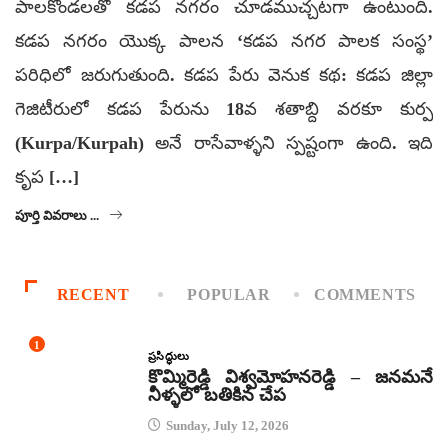
పాలకొండలతో కడప నగరం చూడముచ్చటగా ఉంటుంది.
కడప నగరం యొక్క పాలన ‘కడప నగర పాలక సంస్థ’
పరిధిలో జరుగుతుంది. కడప పేరు వెనుక కథ: కడప జిల్లా
గెజిటీరులో కడప పేరును 18వ శతాబ్ది వరకూ కుర్ప
(Kurpa/Kurpah) అనే రాసేవాళ్ళని స్పష్టంగా ఉంది. ఇది
కృప […]
పూర్తి వివరాలు ...
RECENT
POPULAR
COMMENTS
1
ప్రసిద్ధులు
కొమ్మిరెడ్డి విశ్వమోహనరెడ్డి – జనమనే
నీళ్ళలో బతికిన చేప
Sunday, July 12, 2026