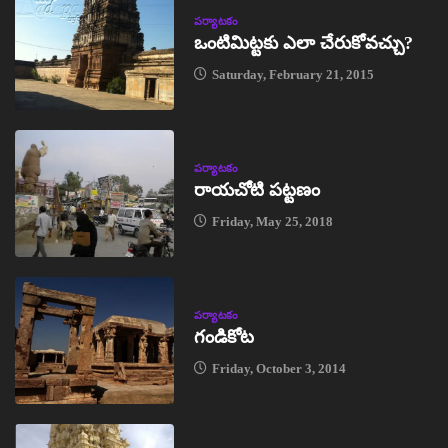
పర్యాటకం
ఒంటిమిట్టకు ఎలా చేరుకోవచ్చు?
Saturday, February 21, 2015
పర్యాటకం
రాయచోటి పట్టణం
Friday, May 25, 2018
పర్యాటకం
గండికోట
Friday, October 3, 2014