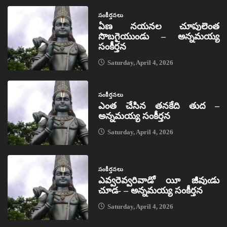
సంకీర్తనలు
ఏణ నయనల చూపులెంత
సొబగైయుండు – అన్నమయ్య
సంకీర్తన
Saturday, April 4, 2026
సంకీర్తనలు
ఎంత చేసిన తనకేది తుద –
అన్నమయ్య సంకీర్తన
Saturday, April 4, 2026
సంకీర్తనలు
ఎవ్వరెవ్వరివాడో యీ జీవుఁడు
చూడ- – అన్నమయ్య సంకీర్తన
Saturday, April 4, 2026