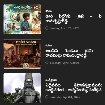
కథలు
ఊరి పిల్లోడు (కథ) – పి
రామకృష్ణారెడ్డి
Sunday, April 26, 2026
కథలు
అలసిన గుండెలు (కథ) –
రాచమల్లు రామచంద్రారెడ్డి
Tuesday, April 7, 2026
సంకీర్తనలు
ఏదైవము శ్రీపాదన్నఖమునఁ
బుట్టినగంగ – అన్నమయ్య సంకీర్తన
Saturday, April 4, 2026