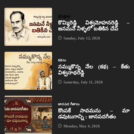
ప్రసిద్ధులు
కొమ్మిరెడ్డి విశ్వమోహనరెడ్డి –
జనమనే నీళ్ళలో బతికిన చేప
Sunday, July 12, 2026
కథలు
నమ్ముకొన్న నేల (కథ) – కేతు
విశ్వనాథరెడ్డి
Saturday, July 11, 2026
జానపద గీతాలు
కొంపకే సావమను – మా
డవుటుగాన్ని : జానపదగీతం
Monday, May 4, 2026