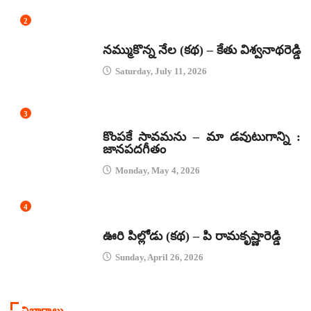
2
కథలు
నమ్ముకొన్న నేల (కథ) – కేతు విశ్వనాథరెడ్డి
Saturday, July 11, 2026
3
జానపద గీతాలు
కొంపకే సావమను – మా డవుటుగాన్ని :
జానపదగీతం
Monday, May 4, 2026
4
కథలు
ఊరి పిల్లోడు (కథ) – పి రామకృష్ణారెడ్డి
Sunday, April 26, 2026
విభాగాలు