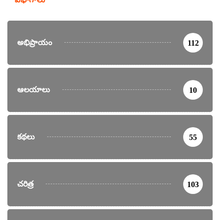
అభిప్రాయం
112
ఆలయాలు
10
కథలు
55
చరిత్ర
103