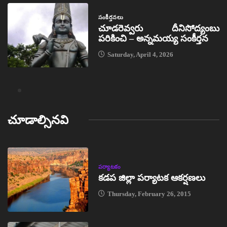
సంకీర్తనలు
చూడరెవ్వరు దీనిసోద్యంబు
పరికించి – అన్నమయ్య సంకీర్తన
Saturday, April 4, 2026
చూడాల్సినవి
పర్యాటకం
కడప జిల్లా పర్యాటక ఆకర్షణలు
Thursday, February 26, 2015