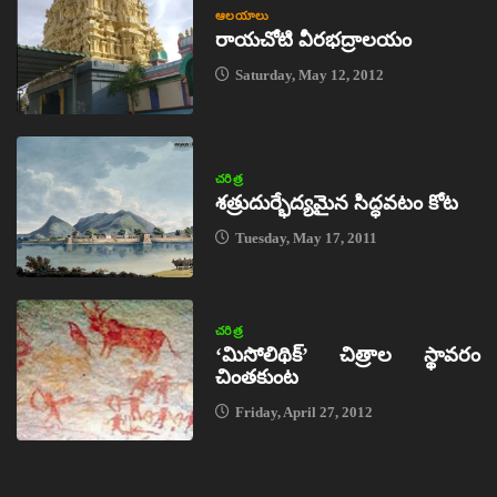
ఆలయాలు
రాయచోటి వీరభద్రాలయం
Saturday, May 12, 2012
చరిత్ర
శత్రుదుర్భేద్యమైన సిద్ధవటం కోట
Tuesday, May 17, 2011
చరిత్ర
‘మిసోలిథిక్‌’ చిత్రాల స్థావరం
చింతకుంట
Friday, April 27, 2012