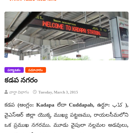
పర్యాటకం
సమాచారం
కడప నగరం
వార్తా విభాగం
Tuesday, March 3, 2015
కడప (ఆంగ్లం: Kadapa లేదా Cuddapah, ఉర్దూ: کڈپ ),
వైఎస్ఆర్ జిల్లా యొక్క ముఖ్య పట్టణము, రాయలసీమలోని
ఒక ప్రముఖ నగరము. మూడు వైపులా నల్లమల అడవులు,