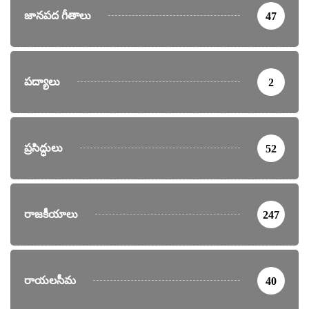
జానపద గీతాలు
47
పద్యాలు
2
ప్రసిద్ధులు
52
రాజకీయాలు
247
రాయలసీమ
40