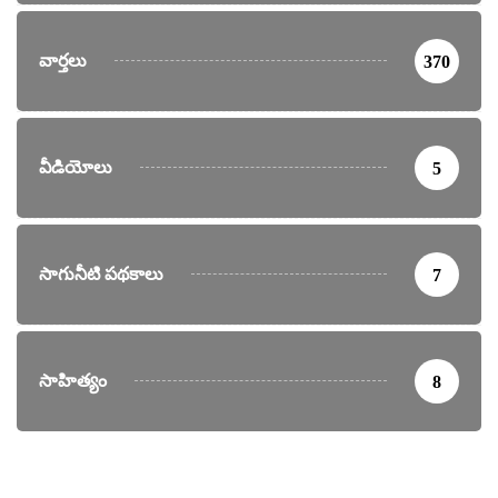
వార్తలు
370
వీడియోలు
5
సాగునీటి పథకాలు
7
సాహిత్యం
8