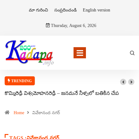
మా గురించి
సంప్రదించండి
English version
Thursday, August 6, 2026
TRENDING
కొమ్మిరెడ్డి విశ్వమోహనరెడ్డి – జనమనే నీళ్ళలో బతికిన చేప
Home
వివేకానంద నగర్
TAGS :వివేకానంద నగర్