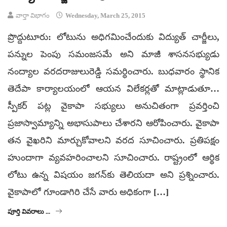
వార్తా విభాగం
Wednesday, March 25, 2015
ప్రొద్దుటూరు: లోటును అధిగమించేందుకు విద్యుత్ చార్జీలు,
పన్నుల పెంపు సమంజసమే అని మాజీ శాసనసభ్యుడు
నంద్యాల వరదరాజులురెడ్డి సమర్ధించారు. బుధవారం స్థానిక
తెదేపా కార్యాలయంలో ఆయన విలేకర్లతో మాట్లాడుతూ…
స్పీకర్ పట్ల వైకాపా సభ్యులు అనుచితంగా ప్రవర్తించి
ప్రజాస్వామ్యాన్ని అభాసుపాలు చేశారని ఆరోపించారు. వైకాపా
తన వైఖరిని మార్చుకోవాలని వరద సూచించారు. ప్రతిపక్షం
హుందాగా వ్యవహరించాలని సూచించారు. రాష్ట్రంలో ఆర్థిక
లోటు ఉన్న విషయం జగన్‌కు తెలియదా అని ప్రశ్నించారు.
వైకాపాలో గూండాగిరి చేసే వారు అధికంగా […]
పూర్తి వివరాలు ...