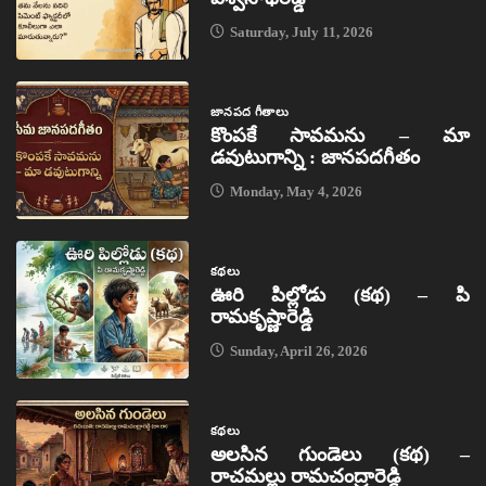
Saturday, July 11, 2026
జానపద గీతాలు
కొంపకే సావమను – మా
డవుటుగాన్ని : జానపదగీతం
Monday, May 4, 2026
కథలు
ఊరి పిల్లోడు (కథ) – పి
రామకృష్ణారెడ్డి
Sunday, April 26, 2026
కథలు
అలసిన గుండెలు (కథ) –
రాచమల్లు రామచంద్రారెడ్డి