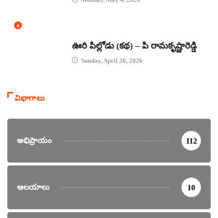
4
కథలు
ఊరి పిల్లోడు (కథ) – పి రామకృష్ణారెడ్డి
Sunday, April 26, 2026
విభాగాలు
అభిప్రాయం
112
ఆలయాలు
10