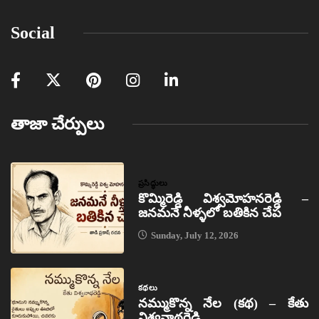
Social
తాజా చేర్పులు
ప్రసిద్ధులు
కొమ్మిరెడ్డి విశ్వమోహనరెడ్డి –
జనమనే నీళ్ళలో బతికిన చేప
Sunday, July 12, 2026
కథలు
నమ్ముకొన్న నేల (కథ) – కేతు
విశ్వనాథరెడ్డి