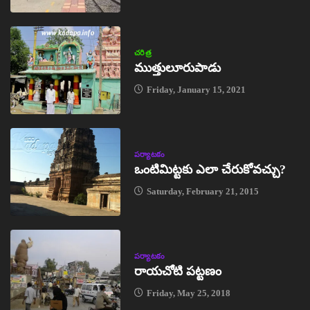
చరిత్ర
ముత్తులూరుపాడు
Friday, January 15, 2021
పర్యాటకం
ఒంటిమిట్టకు ఎలా చేరుకోవచ్చు?
Saturday, February 21, 2015
పర్యాటకం
రాయచోటి పట్టణం
Friday, May 25, 2018