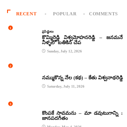
RECENT
POPULAR
COMMENTS
1
ప్రసిద్ధులు
కొమ్మిరెడ్డి విశ్వమోహనరెడ్డి – జనమనే
నీళ్ళలో బతికిన చేప
Sunday, July 12, 2026
2
కథలు
నమ్ముకొన్న నేల (కథ) – కేతు విశ్వనాథరెడ్డి
Saturday, July 11, 2026
3
జానపద గీతాలు
కొంపకే సావమను – మా డవుటుగాన్ని :
జానపదగీతం
Monday, May 4, 2026