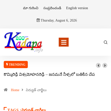
మా గురించి
సంప్రదించండి
English version
Thursday, August 6, 2026
TRENDING
కొమ్మిరెడ్డి విశ్వమోహనరెడ్డి – జనమనే నీళ్ళలో బతికిన చేప
Home
విద్యుత్ చార్జీలు
TAGS :విద్యుత్ చార్జీలు