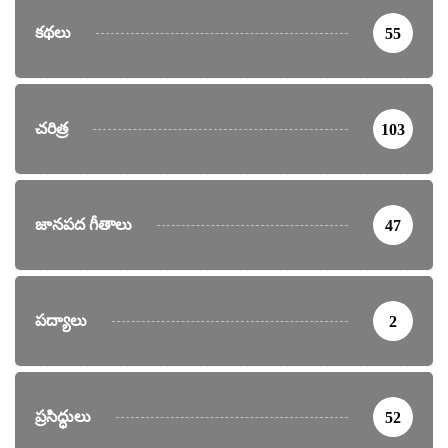
కథలు
55
చరిత్ర
103
జానపద గీతాలు
47
పద్యాలు
2
ప్రసిద్ధులు
52