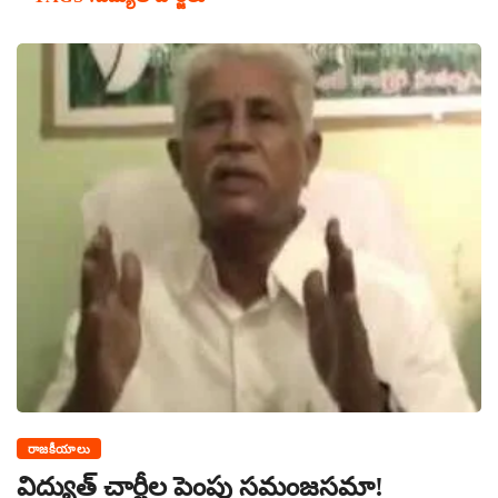
రాజకీయాలు
విద్యుత్ చార్జీల పెంపు సమంజసమా!