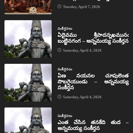
Tuesday, April 7, 2026
సంకీర్తనలు
ఏదైవము శ్రీపాదన్నఖమునఁ
బుట్టినగంగ – అన్నమయ్య సంకీర్తన
Saturday, April 4, 2026
సంకీర్తనలు
ఏణ నయనల చూపులెంత
సొబగైయుండు – అన్నమయ్య
సంకీర్తన
Saturday, April 4, 2026
సంకీర్తనలు
ఎంత చేసిన తనకేది తుద –
అన్నమయ్య సంకీర్తన