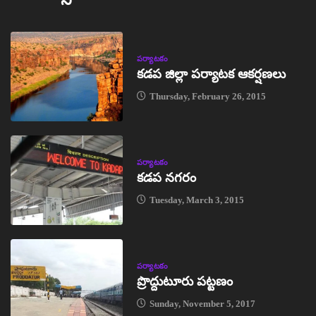
పర్యాటకం
కడప జిల్లా పర్యాటక ఆకర్షణలు
Thursday, February 26, 2015
పర్యాటకం
కడప నగరం
Tuesday, March 3, 2015
పర్యాటకం
ప్రొద్దుటూరు పట్టణం
Sunday, November 5, 2017