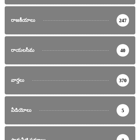
రాజకీయాలు
247
రాయలసీమ
40
వార్తలు
370
వీడియోలు
5