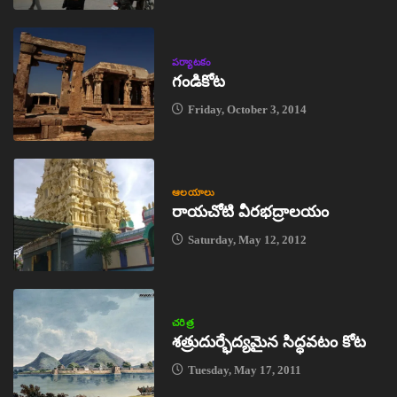
పర్యాటకం
గండికోట
Friday, October 3, 2014
ఆలయాలు
రాయచోటి వీరభద్రాలయం
Saturday, May 12, 2012
చరిత్ర
శత్రుదుర్భేద్యమైన సిద్ధవటం కోట
Tuesday, May 17, 2011