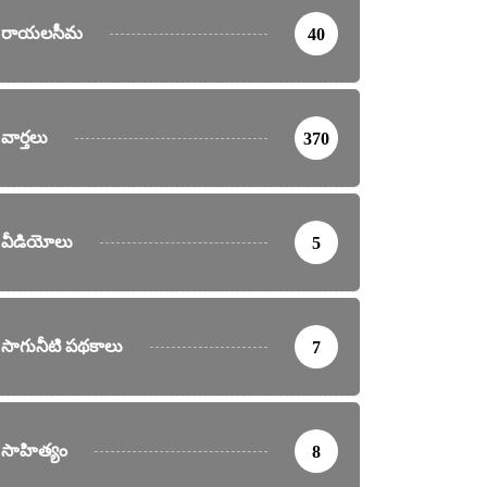
రాయలసీమ
40
వార్తలు
370
వీడియోలు
5
సాగునీటి పథకాలు
7
సాహిత్యం
8