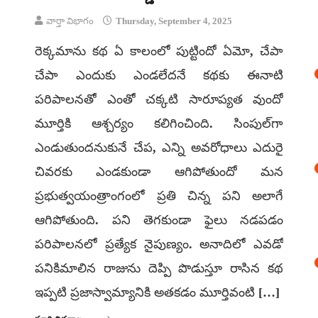
వార్తా విభాగం
Thursday, September 4, 2025
రెక్కమాను కథ ఏ కాలంలో పుట్టిందో ఏమో, చేపా
చేపా ఎందుకు ఎండలేదనే కథకు ఈనాటి
పరిపాలనతో ఎంతో చక్కటి సారూప్యత వుందో
మూర్తికి ఆశ్చర్యం కలిగించింది. సింపుల్‌గా
ఎండుతుందనుకునే చేప, ఎన్ని అవరోధాలు ఎదురై
చివరకు ఎండకుండా ఆగిపోతుందో మన
ప్రభుత్వయంత్రాంగంలో ప్రతి చిన్న పని అలాగే
ఆగిపోతుంది. పని తెగకుండా ఫైలు నడపడం
పరిపాలనలో ప్రత్యేక నైపుణ్యం. అనాదిలో ఎవడో
పనికిమాలిన రాజును దెప్పి పొడుస్తూ రాసిన కథ
ఇప్పటి ప్రజాస్వామ్యానికి అతకడం మూర్తివంటి […]