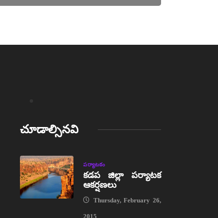
చూడాల్సినవి
పర్యాటకం
కడప జిల్లా పర్యాటక
ఆకర్షణలు
Thursday, February 26,
2015