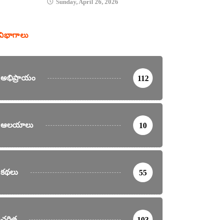
Sunday, April 26, 2026
విభాగాలు
అభిప్రాయం
112
ఆలయాలు
10
కథలు
55
చరిత్ర
103