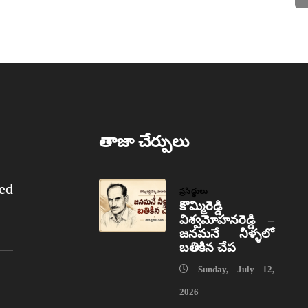
తాజా చేర్పులు
ed
ప్రసిద్ధులు
కొమ్మిరెడ్డి
విశ్వమోహనరెడ్డి –
జనమనే నీళ్ళలో
బతికిన చేప
Sunday, July 12,
2026