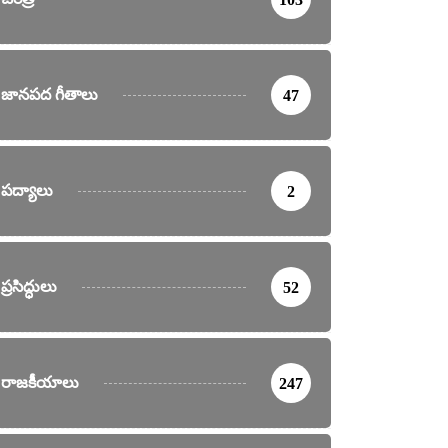
జానపద గీతాలు
47
పద్యాలు
2
ప్రసిద్ధులు
52
రాజకీయాలు
247