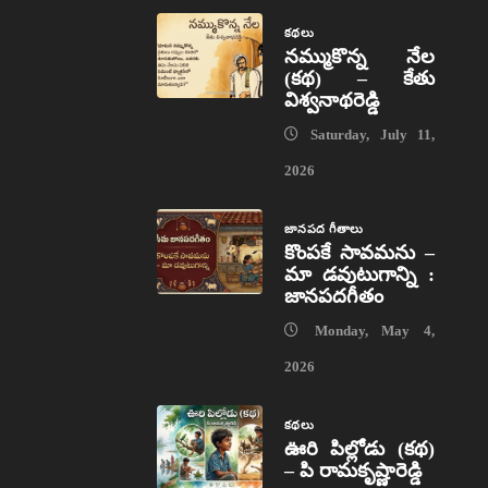
కథలు
నమ్ముకొన్న నేల
(కథ) – కేతు
విశ్వనాథరెడ్డి
Saturday, July 11,
2026
జానపద గీతాలు
కొంపకే సావమను –
మా డవుటుగాన్ని :
జానపదగీతం
Monday, May 4,
2026
కథలు
ఊరి పిల్లోడు (కథ)
– పి రామకృష్ణారెడ్డి