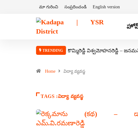
మా గురించి
సంప్రదించండి
English version
హోమ
కొమ్మిరెడ్డి విశ్వమోహనరెడ్డి – జనమ
TRENDING
Home
విద్యా వ్యవస్థ
TAGS :విద్యా వ్యవస్థ