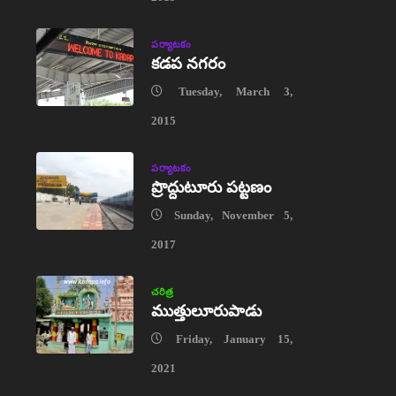
పర్యాటకం
కడప నగరం
Tuesday, March 3,
2015
పర్యాటకం
ప్రొద్దుటూరు పట్టణం
Sunday, November 5,
2017
చరిత్ర
ముత్తులూరుపాడు
Friday, January 15,
2021