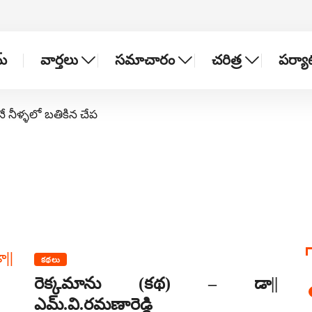
్
వార్తలు
సమాచారం
చరిత్ర
పర్య
నే నీళ్ళలో బతికిన చేప
కథలు
రెక్కమాను (కథ) – డా||
ఎమ్‌.వి.రమణారెడ్డి