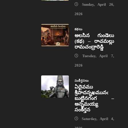
Sunday, April 26,
2026
కథలు
అలసిన గుండెలు
(కథ) – రాచమల్లు
రామచంద్రారెడ్డి
Tuesday, April 7,
2026
సంకీర్తనలు
ఏదైవము
శ్రీపాదన్నఖమునఁ
బుట్టినగంగ –
అన్నమయ్య
సంకీర్తన
Saturday, April 4,