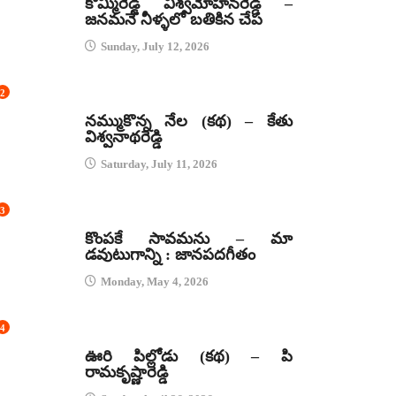
కొమ్మిరెడ్డి విశ్వమోహనరెడ్డి –
జనమనే నీళ్ళలో బతికిన చేప
Sunday, July 12, 2026
2
కథలు
నమ్ముకొన్న నేల (కథ) – కేతు
విశ్వనాథరెడ్డి
Saturday, July 11, 2026
3
జానపద గీతాలు
కొంపకే సావమను – మా
డవుటుగాన్ని : జానపదగీతం
Monday, May 4, 2026
4
కథలు
ఊరి పిల్లోడు (కథ) – పి
రామకృష్ణారెడ్డి