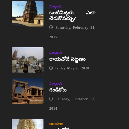
పర్యాటకం
ఒంటిమిట్టకు ఎలా
చేరుకోవచ్చు?
Saturday, February 21,
2015
పర్యాటకం
రాయచోటి పట్టణం
Friday, May 25, 2018
పర్యాటకం
గండికోట
Friday, October 3,
2014
ఆలయాలు