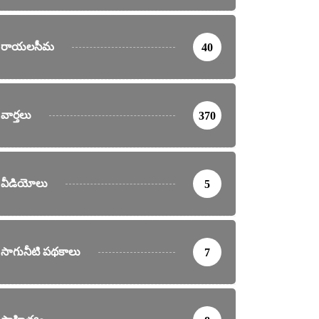
రాయలసీమ
40
వార్తలు
370
వీడియోలు
5
సాగునీటి పథకాలు
7