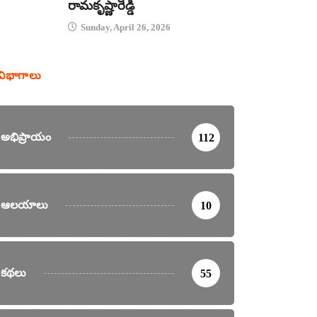
రామకృష్ణారెడ్డి
Sunday, April 26, 2026
విభాగాలు
అభిప్రాయం
112
ఆలయాలు
10
కథలు
55