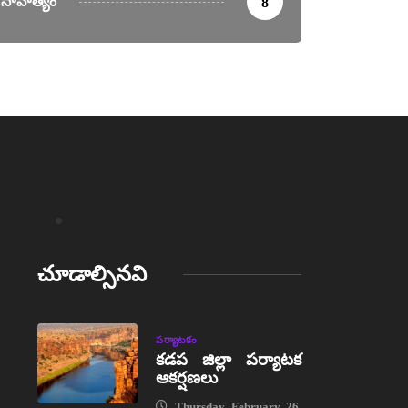
సాహిత్యం
8
చూడాల్సినవి
పర్యాటకం
కడప జిల్లా పర్యాటక
ఆకర్షణలు
Thursday, February 26,