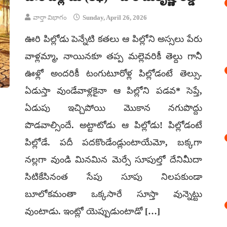
వార్తా విభాగం
Sunday, April 26, 2026
ఊరి పిల్లోడు పెన్నేటి కతలు ఆ పిల్లోని అస్సలు పేరు
వాళ్లమ్మా, నాయినకూ తప్ప మల్లెవరికీ తెల్దు గానీ
ఊళ్లో అందరికీ టంగుటూరోళ్ల పిల్లోడంటే తెల్సు.
ఏడుస్తా వుండేవాళ్లకైనా ఆ పిల్లోని పడవ* సెప్తే,
ఏడుపు ఇచ్చిపోయి మొకాన నగుపొద్దు
పొడవాల్సిందే. అట్టాటోడు ఆ పిల్లోడు! పిల్లోడంటే
పిల్లోడే. పదీ పదకొండేండ్లుంటాయేమో, బక్కగా
నల్లగా వుండి మినమిన మెర్సే సూపుల్తో దేనిమీదా
సిటికేసినంత సేపు సూపు నిలపకుండా
బూలోకమంతా ఒక్కసారే సూస్తా వున్నెట్టు
వుంటాడు. ఇంట్లో యెప్పుడుంటాడో […]