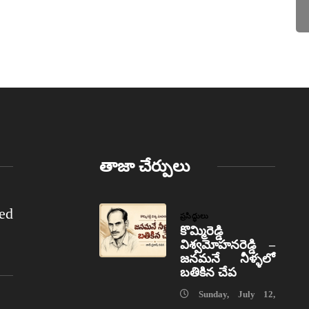
తాజా చేర్పులు
ed
ప్రసిద్ధులు
కొమ్మిరెడ్డి
విశ్వమోహనరెడ్డి –
జనమనే నీళ్ళలో
బతికిన చేప
Sunday, July 12,