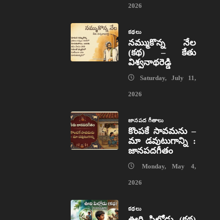
2026
కథలు
నమ్ముకొన్న నేల
(కథ) – కేతు
విశ్వనాథరెడ్డి
Saturday, July 11,
2026
జానపద గీతాలు
కొంపకే సావమను –
మా డవుటుగాన్ని :
జానపదగీతం
Monday, May 4,
2026
కథలు
ఊరి పిల్లోడు (కథ)