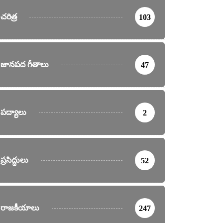
చరిత్ర
103
జానపద గీతాలు
47
పద్యాలు
2
ప్రసిద్ధులు
52
రాజకీయాలు
247