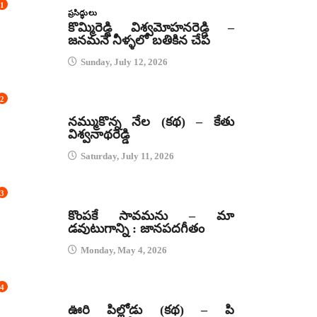
1
ప్రసిద్ధులు
కొమ్మిరెడ్డి విశ్వమోహనరెడ్డి –
జనమనే నీళ్ళలో బతికిన చేప
Sunday, July 12, 2026
2
కథలు
నమ్ముకొన్న నేల (కథ) – కేతు
విశ్వనాథరెడ్డి
Saturday, July 11, 2026
3
జానపద గీతాలు
కొంపకే సావమను – మా
డవుటుగాన్ని : జానపదగీతం
Monday, May 4, 2026
4
కథలు
ఊరి పిల్లోడు (కథ) – పి