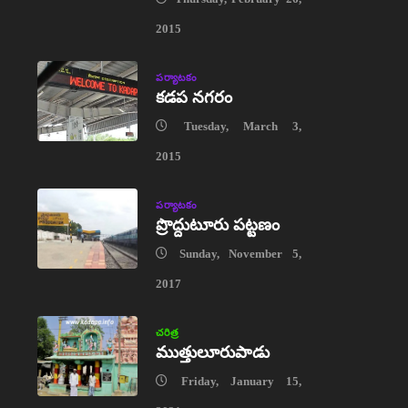
2015
పర్యాటకం
కడప నగరం
Tuesday, March 3,
2015
పర్యాటకం
ప్రొద్దుటూరు పట్టణం
Sunday, November 5,
2017
చరిత్ర
ముత్తులూరుపాడు
Friday, January 15,