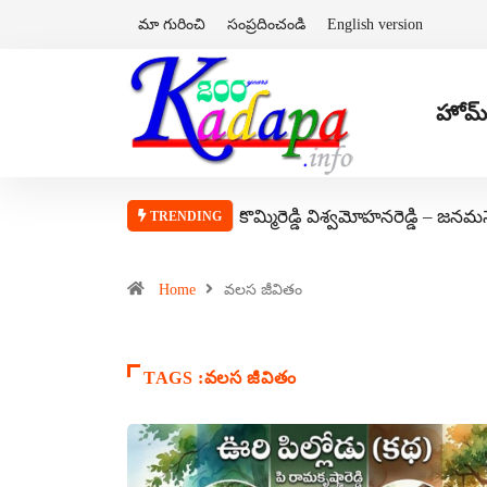
మా గురించి
సంప్రదించండి
English version
హోమ్
కొమ్మిరెడ్డి విశ్వమోహనరెడ్డి – జనమ
TRENDING
Home
వలస జీవితం
TAGS :వలస జీవితం