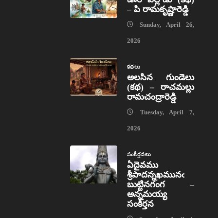
– పి రామకృష్ణారెడ్డి
Sunday, April 26,
2026
కథలు
అలసిన గుండెలు
(కథ) – రాచమల్లు
రామచంద్రారెడ్డి
Tuesday, April 7,
2026
సంకీర్తనలు
ఏదైవము
శ్రీపాదన్నఖమునఁ
బుట్టినగంగ –
అన్నమయ్య
సంకీర్తన