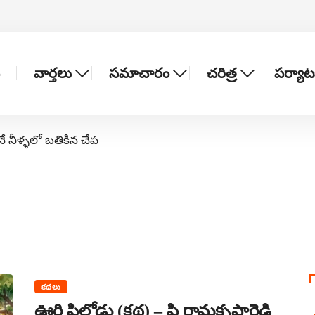
వార్తలు
సమాచారం
చరిత్ర
పర్యా
నే నీళ్ళలో బతికిన చేప
కథలు
ఊరి పిల్లోడు (కథ) – పి రామకృష్ణారెడ్డి