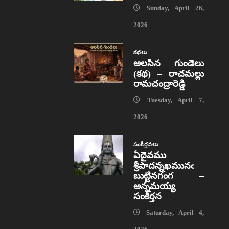
Sunday, April 26,
2026
కథలు
అలసిన గుండెలు
(కథ) – రాచమల్లు
రామచంద్రారెడ్డి
Tuesday, April 7,
2026
సంకీర్తనలు
ఏదైవము
శ్రీపాదన్నఖమునఁ
బుట్టినగంగ –
అన్నమయ్య
సంకీర్తన
Saturday, April 4,