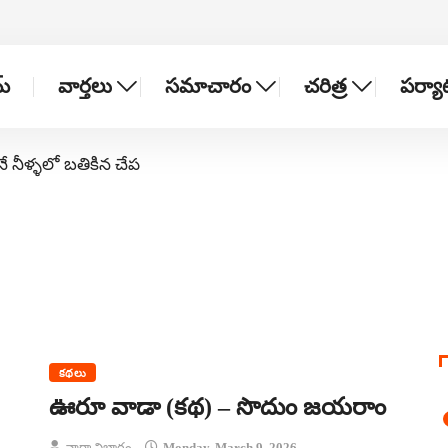
్
వార్తలు
సమాచారం
చరిత్ర
పర్య
నే నీళ్ళలో బతికిన చేప
కథలు
ఊరూ వాడా (కథ) – సొదుం జయరాం
వార్తా విభాగం
Monday, March 9, 2026