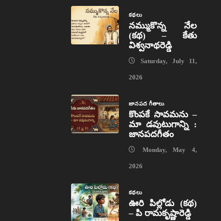
కథలు
నమ్ముకొన్న నేల
(కథ) – కేతు
విశ్వనాథరెడ్డి
Saturday, July 11,
2026
జానపద గీతాలు
కొంపకే సావమను –
మా డవుటుగాన్ని :
జానపదగీతం
Monday, May 4,
2026
కథలు
ఊరి పిల్లోడు (కథ)
– పి రామకృష్ణారెడ్డి