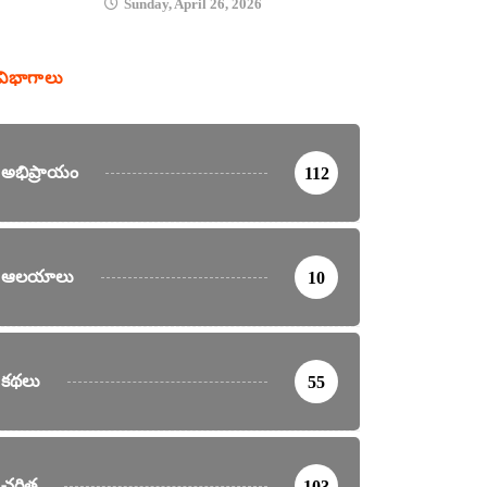
Sunday, April 26, 2026
విభాగాలు
అభిప్రాయం
112
ఆలయాలు
10
కథలు
55
చరిత్ర
103