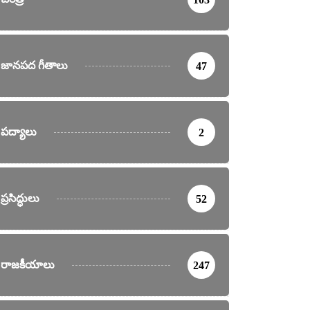
జానపద గీతాలు
47
పద్యాలు
2
ప్రసిద్ధులు
52
రాజకీయాలు
247