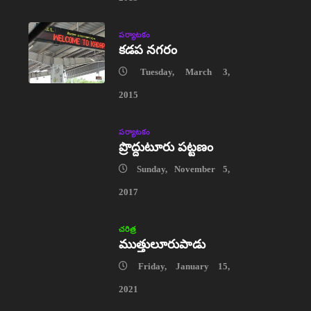
పర్యాటకం
కడప నగరం
Tuesday, March 3,
2015
పర్యాటకం
ప్రొద్దుటూరు పట్టణం
Sunday, November 5,
2017
చరిత్ర
ముత్తులూరుపాడు
Friday, January 15,
2021