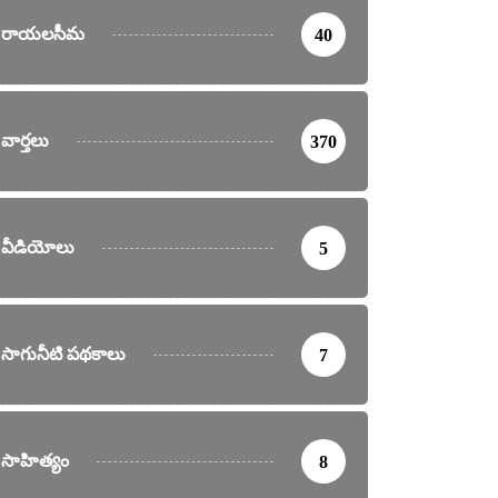
రాయలసీమ
40
వార్తలు
370
వీడియోలు
5
సాగునీటి పథకాలు
7
సాహిత్యం
8