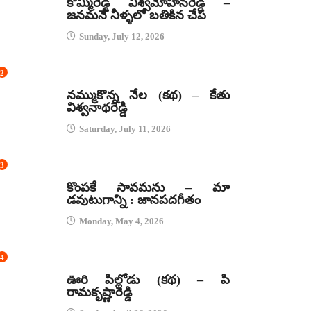
కొమ్మిరెడ్డి విశ్వమోహనరెడ్డి –
జనమనే నీళ్ళలో బతికిన చేప
Sunday, July 12, 2026
2
కథలు
నమ్ముకొన్న నేల (కథ) – కేతు
విశ్వనాథరెడ్డి
Saturday, July 11, 2026
3
జానపద గీతాలు
కొంపకే సావమను – మా
డవుటుగాన్ని : జానపదగీతం
Monday, May 4, 2026
4
కథలు
ఊరి పిల్లోడు (కథ) – పి
రామకృష్ణారెడ్డి