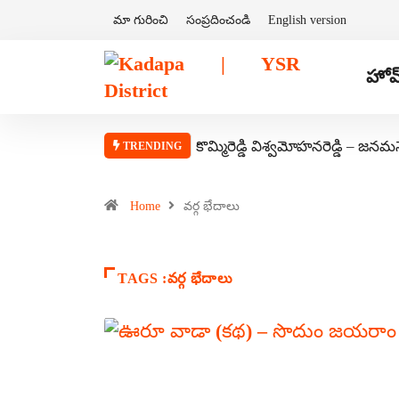
మా గురించి
సంప్రదించండి
English version
హోమ
కొమ్మిరెడ్డి విశ్వమోహనరెడ్డి – జనమ
TRENDING
Home
వర్గ భేదాలు
TAGS :వర్గ భేదాలు