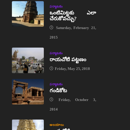
పర్యాటకం
ఒంటిమిట్టకు ఎలా
చేరుకోవచ్చు?
Saturday, February 21,
2015
పర్యాటకం
రాయచోటి పట్టణం
Friday, May 25, 2018
పర్యాటకం
గండికోట
Friday, October 3,
2014
ఆలయాలు