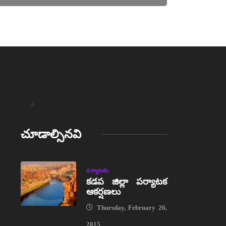
చూడాల్సినవి
పర్యాటకం
కడప జిల్లా పర్యాటక
ఆకర్షణలు
Thursday, February 26,
2015