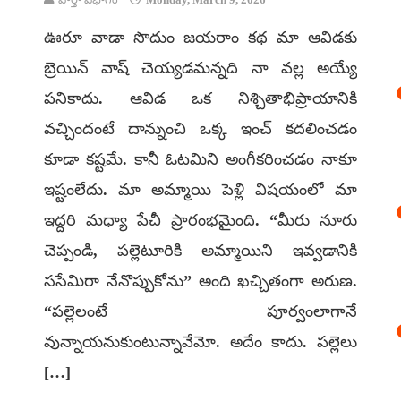
ఊరూ వాడా సొదుం జయరాం కథ మా ఆవిడకు
బ్రెయిన్ వాష్ చెయ్యడమన్నది నా వల్ల అయ్యే
పనికాదు. ఆవిడ ఒక నిశ్చితాభిప్రాయానికి
వచ్చిందంటే దాన్నుంచి ఒక్క ఇంచ్ కదలించడం
కూడా కష్టమే. కానీ ఓటమిని అంగీకరించడం నాకూ
ఇష్టంలేదు. మా అమ్మాయి పెళ్లి విషయంలో మా
ఇద్దరి మధ్యా పేచీ ప్రారంభమైంది. “మీరు నూరు
చెప్పండి, పల్లెటూరికి అమ్మాయిని ఇవ్వడానికి
ససేమిరా నేనొప్పుకోను” అంది ఖచ్చితంగా అరుణ.
“పల్లెలంటే పూర్వంలాగానే
వున్నాయనుకుంటున్నావేమో. అదేం కాదు. పల్లెలు
[…]