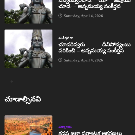
ఎవ్వరెవ్వరివాడో యీ జీవుఁడు
చూడ- – అన్నమయ్య సంకీర్తన
Saturday, April 4, 2026
సంకీర్తనలు
చూడరెవ్వరు దీనిసోద్యంబు
పరికించి – అన్నమయ్య సంకీర్తన
Saturday, April 4, 2026
చూడాల్సినవి
పర్యాటకం
కడప జిల్లా పర్యాటక ఆకర్షణలు