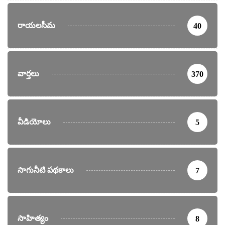
రాయలసీమ
40
వార్తలు
370
వీడియోలు
5
సాగునీటి పథకాలు
7
సాహిత్యం
8