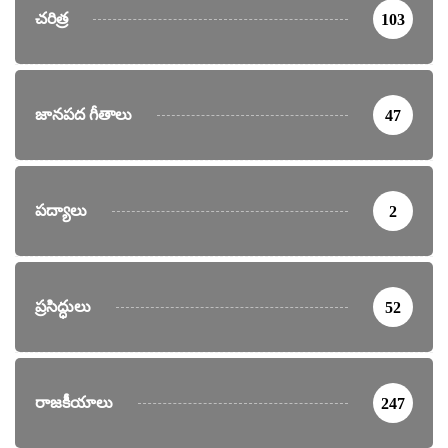
చరిత్ర
103
జానపద గీతాలు
47
పద్యాలు
2
ప్రసిద్ధులు
52
రాజకీయాలు
247