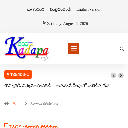
మా గురించి
సంప్రదించండి
English version
Saturday, August 8, 2026
TRENDING
కొమ్మిరెడ్డి విశ్వమోహనరెడ్డి – జనమనే నీళ్ళలో బతికిన చేప
Home
వనారస సోదరులు
TAGS :వనారస సోదరులు