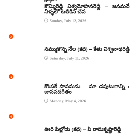
ప్రసిద్ధులు
కొమ్మిరెడ్డి విశ్వమోహనరెడ్డి – జనమనే
నీళ్ళలో బతికిన చేప
Sunday, July 12, 2026
2
కథలు
నమ్ముకొన్న నేల (కథ) – కేతు విశ్వనాథరెడ్డి
Saturday, July 11, 2026
3
జానపద గీతాలు
కొంపకే సావమను – మా డవుటుగాన్ని :
జానపదగీతం
Monday, May 4, 2026
4
కథలు
ఊరి పిల్లోడు (కథ) – పి రామకృష్ణారెడ్డి