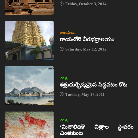
Friday, October 3, 2014
ఆలయాలు
రాయచోటి వీరభద్రాలయం
Saturday, May 12, 2012
చరిత్ర
శత్రుదుర్భేద్యమైన సిద్ధవటం కోట
Tuesday, May 17, 2011
చరిత్ర
‘మిసోలిథిక్‌’ చిత్రాల స్థావరం
చింతకుంట