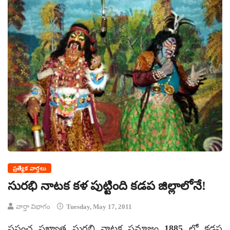
ప్రత్యేక వార్తలు
సురభి నాటక కళ పుట్టింది కడప జిల్లాలోనే!
వార్తా విభాగం
Tuesday, May 17, 2011
ప్రపంచ ప్రఖ్యాత సురభి నాటక సమాజం 1885 లో కడప