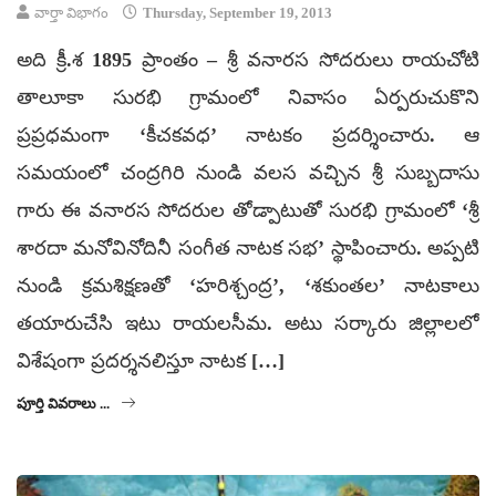
వార్తా విభాగం
Thursday, September 19, 2013
అది క్రీ.శ 1895 ప్రాంతం – శ్రీ వనారస సోదరులు రాయచోటి
తాలూకా సురభి గ్రామంలో నివాసం ఏర్పరుచుకొని
ప్రప్రధమంగా ‘కీచకవధ’ నాటకం ప్రదర్శించారు. ఆ
సమయంలో చంద్రగిరి నుండి వలస వచ్చిన శ్రీ సుబ్బదాసు
గారు ఈ వనారస సోదరుల తోడ్పాటుతో సురభి గ్రామంలో ‘శ్రీ
శారదా మనోవినోదినీ సంగీత నాటక సభ’ స్థాపించారు. అప్పటి
నుండి క్రమశిక్షణతో ‘హరిశ్చంద్ర’, ‘శకుంతల’ నాటకాలు
తయారుచేసి ఇటు రాయలసీమ. అటు సర్కారు జిల్లాలలో
విశేషంగా ప్రదర్శనలిస్తూ నాటక […]
పూర్తి వివరాలు ...