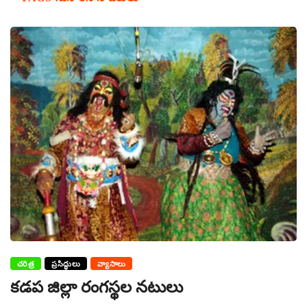
చరిత్ర
ప్రసిద్ధులు
వ్యాసాలు
కడప జిల్లా రంగస్థల నటులు