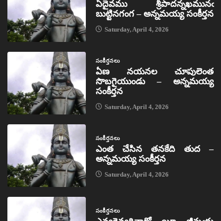
ఏదైవము శ్రీపాదన్నఖమునఁ
బుట్టినగంగ – అన్నమయ్య సంకీర్తన
Saturday, April 4, 2026
సంకీర్తనలు
ఏణ నయనల చూపులెంత
సొబగైయుండు – అన్నమయ్య
సంకీర్తన
Saturday, April 4, 2026
సంకీర్తనలు
ఎంత చేసిన తనకేది తుద –
అన్నమయ్య సంకీర్తన
Saturday, April 4, 2026
సంకీర్తనలు