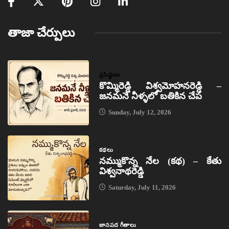
తాజా చేర్పులు
ప్రసిద్ధులు
కొమ్మిరెడ్డి విశ్వమోహనరెడ్డి –
జనమనే నీళ్ళలో బతికిన చేప
Sunday, July 12, 2026
కథలు
నమ్ముకొన్న నేల (కథ) – కేతు
విశ్వనాథరెడ్డి
Saturday, July 11, 2026
జానపద గీతాలు