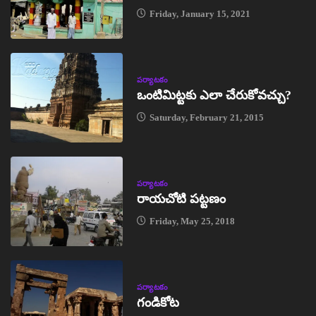
Friday, January 15, 2021
పర్యాటకం
ఒంటిమిట్టకు ఎలా చేరుకోవచ్చు?
Saturday, February 21, 2015
పర్యాటకం
రాయచోటి పట్టణం
Friday, May 25, 2018
పర్యాటకం
గండికోట