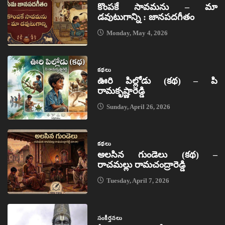
కొంపకే సావమను – మా
డవుటుగాన్ని : జానపదగీతం
Monday, May 4, 2026
కథలు
ఊరి పిల్లోడు (కథ) – పి
రామకృష్ణారెడ్డి
Sunday, April 26, 2026
కథలు
అలసిన గుండెలు (కథ) –
రాచమల్లు రామచంద్రారెడ్డి
Tuesday, April 7, 2026
సంకీర్తనలు