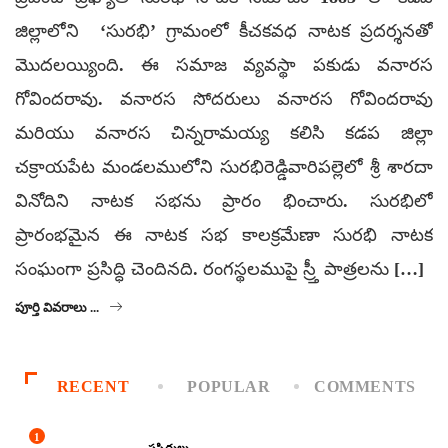
జిల్లాలోని ‘సురభి’ గ్రామంలో కీచకవధ నాటక ప్రదర్శనతో
మొదలయ్యింది. ఈ సమాజ వ్యవస్థా పకుడు వనారస
గోవిందరావు. వనారస సోదరులు వనారస గోవిందరావు
మరియు వనారస చిన్నరామయ్య కలిసి కడప జిల్లా
చక్రాయపేట మండలములోని సురభిరెడ్డివారిపల్లెలో శ్రీ శారదా
వినోదిని నాటక సభను ప్రారం భించారు. సురభిలో
ప్రారంభమైన ఈ నాటక సభ కాలక్రమేణా సురభి నాటక
సంఘంగా ప్రసిద్ధి చెందినది. రంగస్థలముపై స్ర్తీ పాత్రలను […]
పూర్తి వివరాలు ...
RECENT
POPULAR
COMMENTS
1