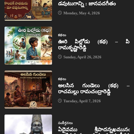
డవుటుగాన్ని : జానపదగీతం
Monday, May 4, 2026
కథలు
ఊరి పిల్లోడు (కథ) – పి
రామకృష్ణారెడ్డి
Sunday, April 26, 2026
కథలు
అలసిన గుండెలు (కథ) –
రాచమల్లు రామచంద్రారెడ్డి
Tuesday, April 7, 2026
సంకీర్తనలు
ఏదైవము శ్రీపాదన్నఖమునఁ