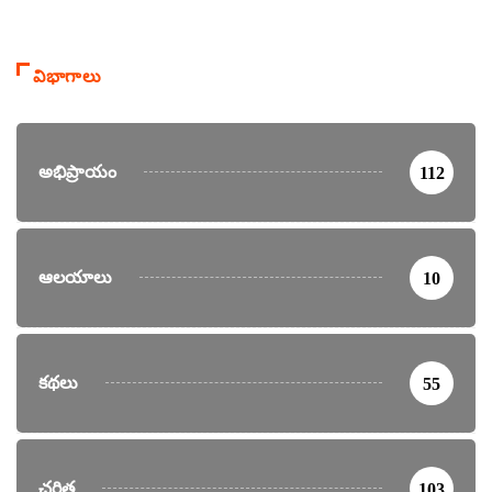
విభాగాలు
అభిప్రాయం
112
ఆలయాలు
10
కథలు
55
చరిత్ర
103