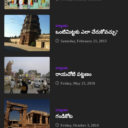
పర్యాటకం
ఒంటిమిట్టకు ఎలా చేరుకోవచ్చు?
Saturday, February 21, 2015
పర్యాటకం
రాయచోటి పట్టణం
Friday, May 25, 2018
పర్యాటకం
గండికోట
Friday, October 3, 2014