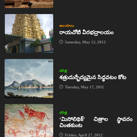
ఆలయాలు
రాయచోటి వీరభద్రాలయం
Saturday, May 12, 2012
చరిత్ర
శత్రుదుర్భేద్యమైన సిద్ధవటం కోట
Tuesday, May 17, 2011
చరిత్ర
‘మిసోలిథిక్‌’ చిత్రాల స్థావరం
చింతకుంట
Friday, April 27, 2012