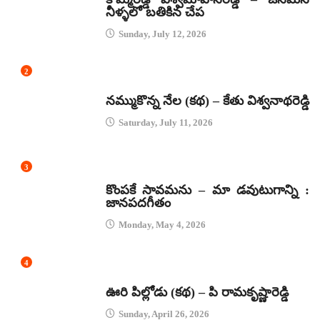
నీళ్ళలో బతికిన చేప
Sunday, July 12, 2026
2
కథలు
నమ్ముకొన్న నేల (కథ) – కేతు విశ్వనాథరెడ్డి
Saturday, July 11, 2026
3
జానపద గీతాలు
కొంపకే సావమను – మా డవుటుగాన్ని :
జానపదగీతం
Monday, May 4, 2026
4
కథలు
ఊరి పిల్లోడు (కథ) – పి రామకృష్ణారెడ్డి
Sunday, April 26, 2026