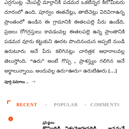
ఎర్రగుంట్ల -వేంపల్లి మార్గానికి పడమర ఒకటిన్నర కిలోమీటరు
దూరంలో ఉంది. పూర్వం ఈతచేట్లు, తాటిచెట్లు విరివిగాఉన్న
ప్రాంతంలో ఉండిన ఈ గ్రామానికి ఈతలపల్లె పేరు ఉండేది.
ప్రజలు రోగగ్రస్తులు కావడంవల్ల ఈతలపల్లె ఉన్న ప్రాంతానికి
పడమర వూరు కట్టుకుని ఊరట పొందినందున అప్పటి నుండి
ఉరుటూరు అనే పేరు కలిగినట్లు చారిత్రక ఆధారాలవల్ల
తెలుస్తోంది. “ఉరు” అంటే గొప్ప , ప్రాశస్త్యం గలిగిన అనే
అర్థాలున్నాయి. అందువల్ల ఉరు+ఊరు= ఉరుటిఊరు […]
పూర్తి వివరాలు ...
RECENT
POPULAR
COMMENTS
1
ప్రసిద్ధులు
కొమ్మిరెడ్డి విశ్వమోహనరెడ్డి – జనమనే