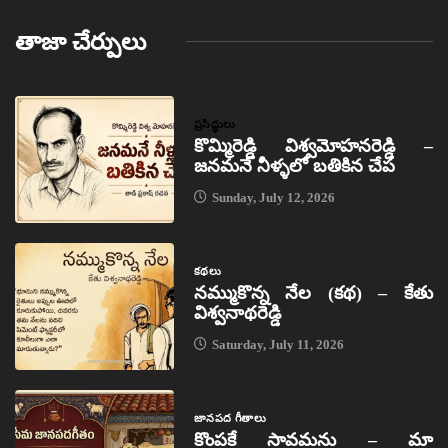
తాజా చేర్పులు
ప్రసిద్ధులు
కొమ్మిరెడ్డి విశ్వమోహనరెడ్డి –
జనమనే నీళ్ళలో బతికిన చేప
Sunday, July 12, 2026
కథలు
నమ్ముకొన్న నేల (కథ) – కేతు
విశ్వనాథరెడ్డి
Saturday, July 11, 2026
జానపద గీతాలు
కొంపకే సావమను – మా