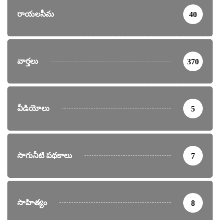
రాయలసీమ
40
వార్తలు
370
వీడియోలు
5
సాగునీటి పథకాలు
7
సాహిత్యం
8