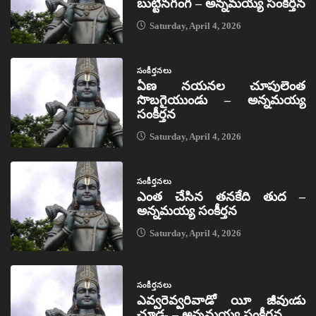
బుట్టినగంగ – అన్నమయ్య సంకీర్తన
Saturday, April 4, 2026
సంకీర్తనలు
ఏణ నయనల చూపులెంత
సొబగైయుండు – అన్నమయ్య
సంకీర్తన
Saturday, April 4, 2026
సంకీర్తనలు
ఎంత చేసిన తనకేది తుద –
అన్నమయ్య సంకీర్తన
Saturday, April 4, 2026
సంకీర్తనలు
ఎవ్వరెవ్వరివాడో యీ జీవుఁడు
చూడ- – అన్నమయ్య సంకీర్తన