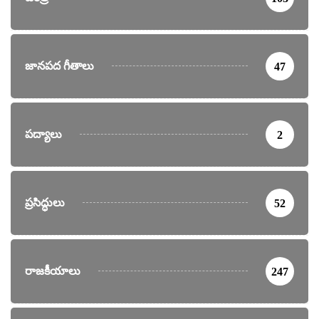
జానపద గీతాలు
47
పద్యాలు
2
ప్రసిద్ధులు
52
రాజకీయాలు
247