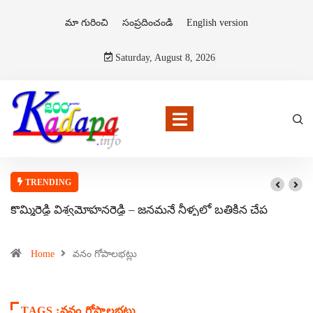
మా గురించి
సంప్రదించండి
English version
Saturday, August 8, 2026
TRENDING
కొమ్మిరెడ్డి విశ్వమోహనరెడ్డి – జనమనే నీళ్ళలో బతికిన చేప
Home
వనం గోపాలభట్లు
TAGS :వనం గోపాలభట్లు