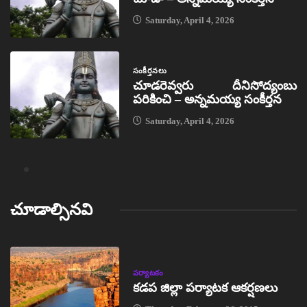
Saturday, April 4, 2026
సంకీర్తనలు
చూడరెవ్వరు దీనిసోద్యంబు
పరికించి – అన్నమయ్య సంకీర్తన
Saturday, April 4, 2026
చూడాల్సినవి
పర్యాటకం
కడప జిల్లా పర్యాటక ఆకర్షణలు