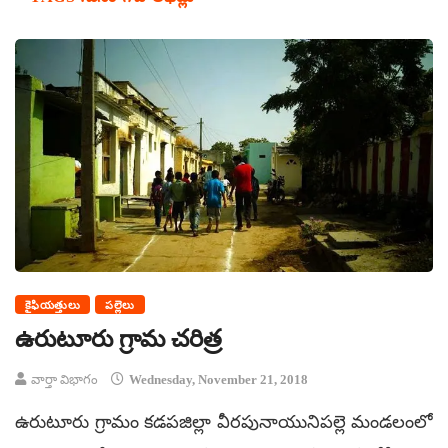
కైఫియత్తులు
పల్లెలు
ఉరుటూరు గ్రామ చరిత్ర
వార్తా విభాగం
Wednesday, November 21, 2018
ఉరుటూరు గ్రామం కడపజిల్లా వీరపునాయునిపల్లె మండలంలో