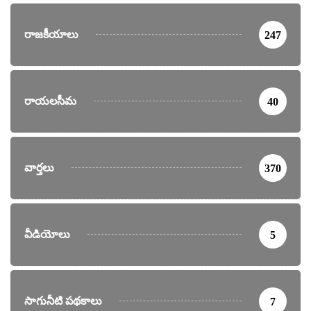
రాజకీయాలు
247
రాయలసీమ
40
వార్తలు
370
వీడియోలు
5
సాగునీటి పథకాలు
7