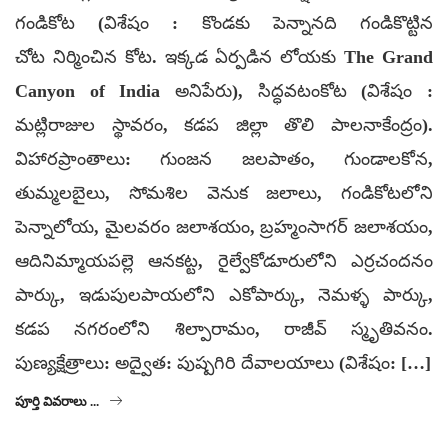
గండికోట (విశేషం : కొండకు పెన్నానది గండికొట్టిన
చోట నిర్మించిన కోట. ఇక్కడ ఏర్పడిన లోయకు The Grand
Canyon of India అనిపేరు), సిద్ధవటంకోట (విశేషం :
మట్లిరాజుల స్థావరం, కడప జిల్లా తొలి పాలనాకేంద్రం).
విహారప్రాంతాలు: గుంజన జలపాతం, గుండాలకోన,
తుమ్మలబైలు, సోమశిల వెనుక జలాలు, గండికోటలోని
పెన్నాలోయ, మైలవరం జలాశయం, బ్రహ్మంసాగర్ జలాశయం,
ఆదినిమ్మాయపల్లె ఆనకట్ట, రైల్వేకోడూరులోని ఎర్రచందనం
పార్కు, ఇడుపులపాయలోని ఎకోపార్కు, నెమళ్ళ పార్కు,
కడప నగరంలోని శిల్పారామం, రాజీవ్ స్మృతివనం.
పుణ్యక్షేత్రాలు: అద్వైత: పుష్పగిరి దేవాలయాలు (విశేషం: […]
పూర్తి వివరాలు ...