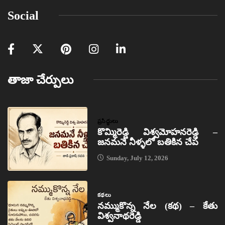
Social
తాజా చేర్పులు
ప్రసిద్ధులు
కొమ్మిరెడ్డి విశ్వమోహనరెడ్డి –
జనమనే నీళ్ళలో బతికిన చేప
Sunday, July 12, 2026
కథలు
నమ్ముకొన్న నేల (కథ) – కేతు
విశ్వనాథరెడ్డి