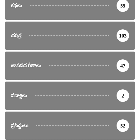
కథలు
55
చరిత్ర
103
జానపద గీతాలు
47
పద్యాలు
2
ప్రసిద్ధులు
52