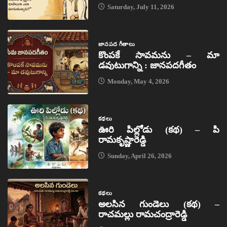
Saturday, July 11, 2026
జానపద గీతాలు
కొంపకే సావమను – మా
డవుటుగాన్ని : జానపదగీతం
Monday, May 4, 2026
కథలు
ఊరి పిల్లోడు (కథ) – పి
రామకృష్ణారెడ్డి
Sunday, April 26, 2026
కథలు
అలసిన గుండెలు (కథ) –
రాచమల్లు రామచంద్రారెడ్డి