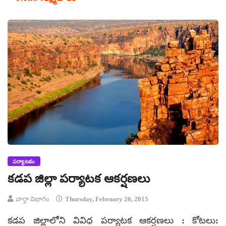
పర్యాటకం
కడప జిల్లా పర్యాటక ఆకర్షణలు
వార్తా విభాగం
Thursday, February 26, 2015
కడప జిల్లాలోని వివిధ పర్యాటక ఆకర్షణలు : కోటలు: