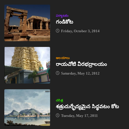
పర్యాటకం
గండికోట
Friday, October 3, 2014
ఆలయాలు
రాయచోటి వీరభద్రాలయం
Saturday, May 12, 2012
చరిత్ర
శత్రుదుర్భేద్యమైన సిద్ధవటం కోట
Tuesday, May 17, 2011