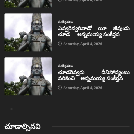
సంకీర్తనలు
ఎవ్వరెవ్వరివాడో యీ జీవుఁడు
చూడ- – అన్నమయ్య సంకీర్తన
Saturday, April 4, 2026
సంకీర్తనలు
చూడరెవ్వరు దీనిసోద్యంబు
పరికించి – అన్నమయ్య సంకీర్తన
Saturday, April 4, 2026
చూడాల్సినవి