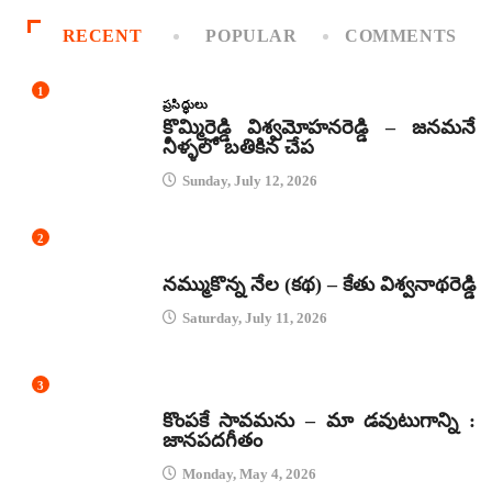
RECENT
POPULAR
COMMENTS
1
ప్రసిద్ధులు
కొమ్మిరెడ్డి విశ్వమోహనరెడ్డి – జనమనే
నీళ్ళలో బతికిన చేప
Sunday, July 12, 2026
2
కథలు
నమ్ముకొన్న నేల (కథ) – కేతు విశ్వనాథరెడ్డి
Saturday, July 11, 2026
3
జానపద గీతాలు
కొంపకే సావమను – మా డవుటుగాన్ని :
జానపదగీతం
Monday, May 4, 2026