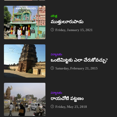
చరిత్ర
ముత్తులూరుపాడు
Friday, January 15, 2021
పర్యాటకం
ఒంటిమిట్టకు ఎలా చేరుకోవచ్చు?
Saturday, February 21, 2015
పర్యాటకం
రాయచోటి పట్టణం
Friday, May 25, 2018