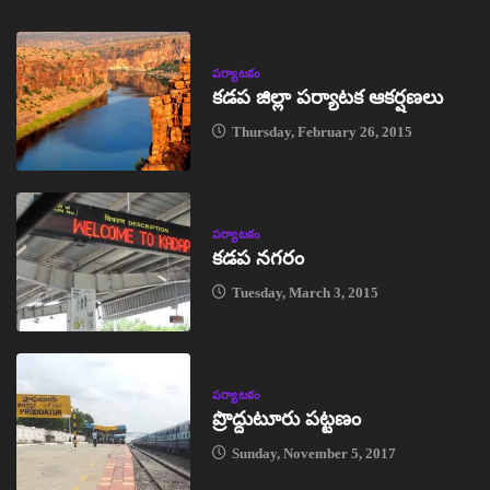
పర్యాటకం
కడప జిల్లా పర్యాటక ఆకర్షణలు
Thursday, February 26, 2015
పర్యాటకం
కడప నగరం
Tuesday, March 3, 2015
పర్యాటకం
ప్రొద్దుటూరు పట్టణం
Sunday, November 5, 2017