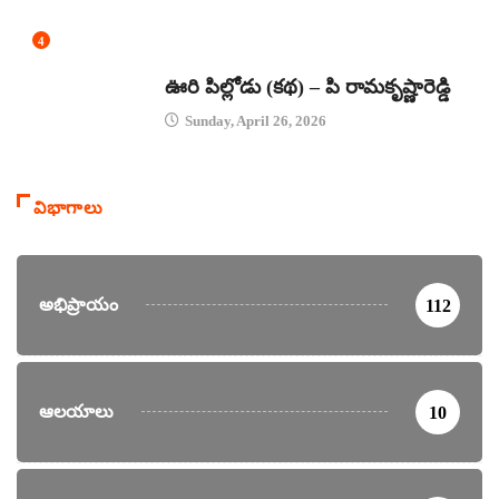
4
కథలు
ఊరి పిల్లోడు (కథ) – పి రామకృష్ణారెడ్డి
Sunday, April 26, 2026
విభాగాలు
అభిప్రాయం
112
ఆలయాలు
10