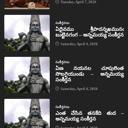
Tuesday, April 7, 2026
సంకీర్తనలు
ఏదైవము శ్రీపాదన్నఖమునఁ
బుట్టినగంగ – అన్నమయ్య సంకీర్తన
Saturday, April 4, 2026
సంకీర్తనలు
ఏణ నయనల చూపులెంత
సొబగైయుండు – అన్నమయ్య
సంకీర్తన
Saturday, April 4, 2026
సంకీర్తనలు
ఎంత చేసిన తనకేది తుద –
అన్నమయ్య సంకీర్తన
Saturday, April 4, 2026