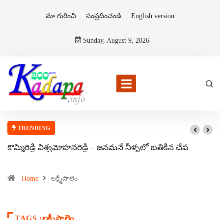
మా గురించి
సంప్రదించండి
English version
Sunday, August 9, 2026
TRENDING
కొమ్మిరెడ్డి విశ్వమోహనరెడ్డి – జనమనే నీళ్ళలో బతికిన చేప
Home
లక్ష్మీపాలెం
TAGS :లక్ష్మీపాలెం