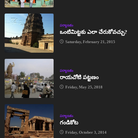
పర్యాటకం
ఒంటిమిట్టకు ఎలా చేరుకోవచ్చు?
Saturday, February 21, 2015
పర్యాటకం
రాయచోటి పట్టణం
Friday, May 25, 2018
పర్యాటకం
గండికోట
Friday, October 3, 2014