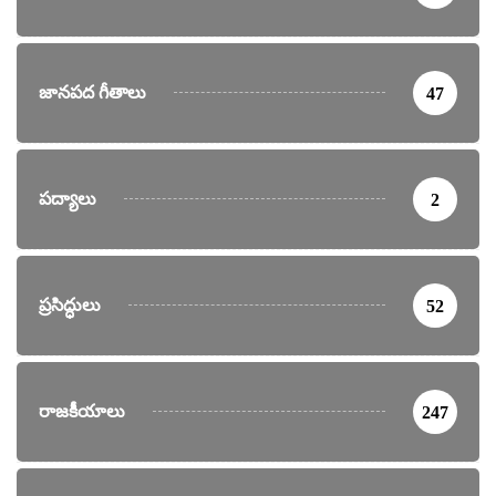
జానపద గీతాలు
47
పద్యాలు
2
ప్రసిద్ధులు
52
రాజకీయాలు
247