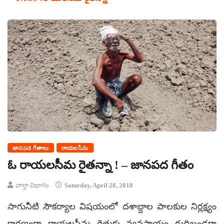
జానపద గీతాలు
రాయలసీమ
ఓ రాయలసీమ రైతన్నా ! – జానపద గీతం
వార్తా విభాగం
Saturday, April 28, 2018
సాగునీటి సౌకర్యాల విషయంలో దశాబ్దాల పాలకుల నిర్లక్ష్యం
కారణంగా రాయలసీమ రైతుకు వ్యవసాయం గుదిబండగా