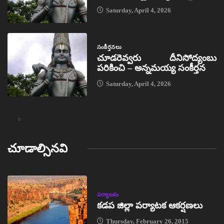
Saturday, April 4, 2026
సంకీర్తనలు
చూడరెవ్వరు దీనిసోద్యంబు
పరికించి – అన్నమయ్య సంకీర్తన
Saturday, April 4, 2026
చూడాల్సినవి
పర్యాటకం
కడప జిల్లా పర్యాటక ఆకర్షణలు
Thursday, February 26, 2015