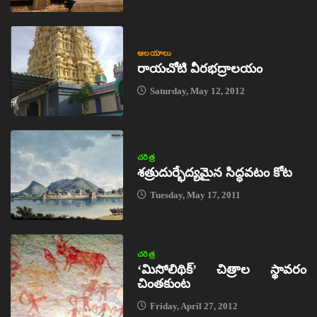
ఆలయాలు
రాయచోటి వీరభద్రాలయం
Saturday, May 12, 2012
చరిత్ర
శత్రుదుర్భేద్యమైన సిద్ధవటం కోట
Tuesday, May 17, 2011
చరిత్ర
‘మిసోలిథిక్‌’ చిత్రాల స్థావరం
చింతకుంట
Friday, April 27, 2012