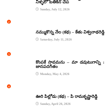
నీళ్ళలో బతికిన చేప
Sunday, July 12, 2026
2
కథలు
నమ్ముకొన్న నేల (కథ) – కేతు విశ్వనాథరెడ్డి
Saturday, July 11, 2026
3
జానపద గీతాలు
కొంపకే సావమను – మా డవుటుగాన్ని :
జానపదగీతం
Monday, May 4, 2026
4
కథలు
ఊరి పిల్లోడు (కథ) – పి రామకృష్ణారెడ్డి
Sunday, April 26, 2026