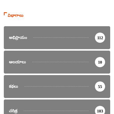
విభాగాలు
అభిప్రాయం
112
ఆలయాలు
10
కథలు
55
చరిత్ర
103