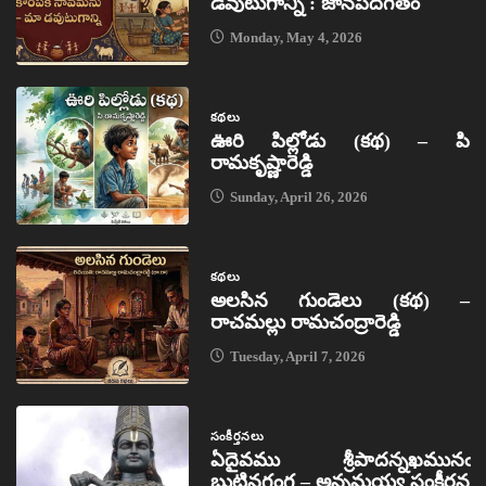
డవుటుగాన్ని : జానపదగీతం
Monday, May 4, 2026
కథలు
ఊరి పిల్లోడు (కథ) – పి
రామకృష్ణారెడ్డి
Sunday, April 26, 2026
కథలు
అలసిన గుండెలు (కథ) –
రాచమల్లు రామచంద్రారెడ్డి
Tuesday, April 7, 2026
సంకీర్తనలు
ఏదైవము శ్రీపాదన్నఖమునఁ
బుట్టినగంగ – అన్నమయ్య సంకీర్తన