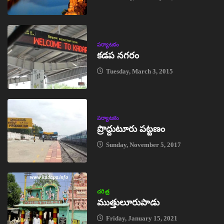
పర్యాటకం
కడప నగరం
Tuesday, March 3, 2015
పర్యాటకం
ప్రొద్దుటూరు పట్టణం
Sunday, November 5, 2017
చరిత్ర
ముత్తులూరుపాడు
Friday, January 15, 2021