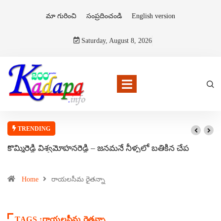
మా గురించి
సంప్రదించండి
English version
Saturday, August 8, 2026
TRENDING
కొమ్మిరెడ్డి విశ్వమోహనరెడ్డి – జనమనే నీళ్ళలో బతికిన చేప
Home
రాయలసీమ రైతన్నా
TAGS :రాయలసీమ రైతన్నా