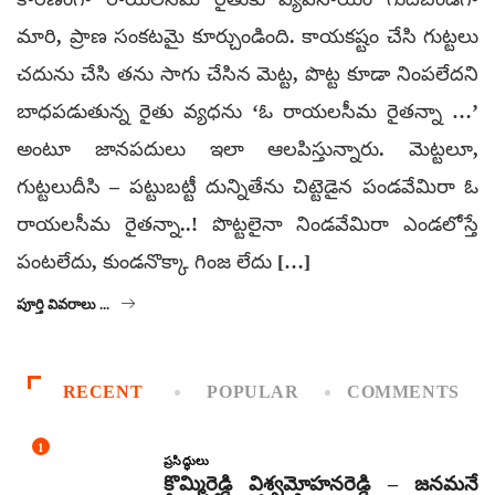
మారి, ప్రాణ సంకటమై కూర్చుండింది. కాయకష్టం చేసి గుట్టలు
చదును చేసి తను సాగు చేసిన మెట్ట, పొట్ట కూడా నింపలేదని
బాధపడుతున్న రైతు వ్యధను ‘ఓ రాయలసీమ రైతన్నా …’
అంటూ జానపదులు ఇలా ఆలపిస్తున్నారు. మెట్టలూ,
గుట్టలుదీసి – పట్టుబట్టీ దున్నితేను చిట్టెడైన పండవేమిరా ఓ
రాయలసీమ రైతన్నా..! పొట్టలైనా నిండవేమిరా ఎండలోస్తే
పంటలేదు, కుండనొక్కా గింజ లేదు […]
పూర్తి వివరాలు ...
RECENT
POPULAR
COMMENTS
1
ప్రసిద్ధులు
కొమ్మిరెడ్డి విశ్వమోహనరెడ్డి – జనమనే