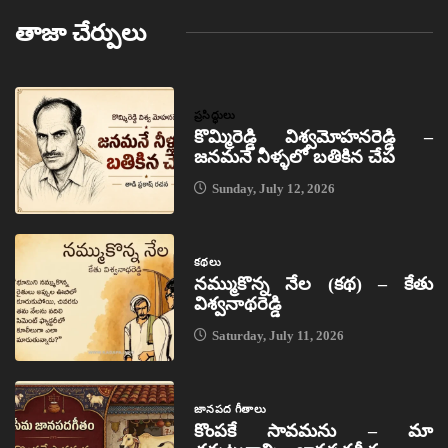
తాజా చేర్పులు
ప్రసిద్ధులు
కొమ్మిరెడ్డి విశ్వమోహనరెడ్డి –
జనమనే నీళ్ళలో బతికిన చేప
Sunday, July 12, 2026
కథలు
నమ్ముకొన్న నేల (కథ) – కేతు
విశ్వనాథరెడ్డి
Saturday, July 11, 2026
జానపద గీతాలు
కొంపకే సావమను – మా