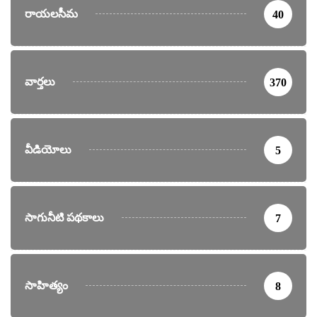
రాయలసీమ
40
వార్తలు
370
వీడియోలు
5
సాగునీటి పథకాలు
7
సాహిత్యం
8