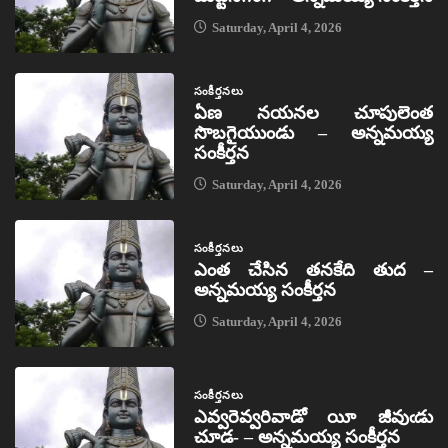
Saturday, April 4, 2026
సంకీర్తనలు
ఏణ నయనల చూపులెంత
సొబగైయుండు – అన్నమయ్య
సంకీర్తన
Saturday, April 4, 2026
సంకీర్తనలు
ఎంత చేసిన తనకేది తుద –
అన్నమయ్య సంకీర్తన
Saturday, April 4, 2026
సంకీర్తనలు
ఎవ్వరెవ్వరివాడో యీ జీవుఁడు
చూడ- – అన్నమయ్య సంకీర్తన