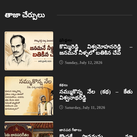
తాజా చేర్పులు
ప్రసిద్ధులు
కొమ్మిరెడ్డి విశ్వమోహనరెడ్డి –
జనమనే నీళ్ళలో బతికిన చేప
Sunday, July 12, 2026
కథలు
నమ్ముకొన్న నేల (కథ) – కేతు
విశ్వనాథరెడ్డి
Saturday, July 11, 2026
జానపద గీతాలు
కొంపకే సావమను – మా