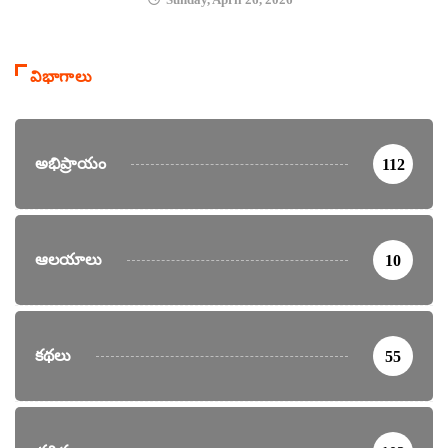
విభాగాలు
అభిప్రాయం
112
ఆలయాలు
10
కథలు
55