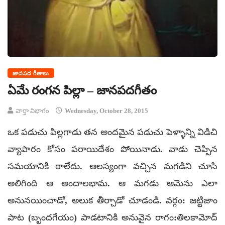
జానపద గీతాలు
ఏమే రంగన పిల్లా – జానపదగీతం
వార్తా విభాగం
Wednesday, October 28, 2015
ఒక పడుచు పిల్లగాడు తన అందమైన పడుచు పెళ్ళాన్ని విడిచి
వ్యాపారం కోసం పరాయిదేశం పోయినాడు. వాడు చెప్పిన
సమయానికి రాలేదు. ఆలస్యంగా వచ్చిన మగడిని చూసి
అలిగింది ఆ అందాలభామ. ఆ మగడు ఆమెను ఎలా
అనునయించాడో, అలుక తీర్చాడో చూడండి. వర్గం: జట్టిజాం
పాట (బృందగేయం) పాడటానికి అనువైన రాగం:తిలకామోద్