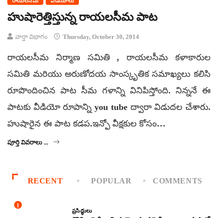
రాయలసీమ
వీడియోలు
హుషారెత్తిస్తున్న రాయలసీమ పాట
వార్తా విభాగం
Thursday, October 30, 2014
రాయలసీమ నిర్మాణ సమితి , రాయలసీమ కళాకారుల
సమితి మరియు అరుణోదయ సాంస్కృతిక సమాఖ్యలు కలిసి
రూపొందించిన పాట సీమ గళాన్ని వినిపిస్తోంది. నిన్ననే ఈ
పాటకు వీడియో రూపాన్ని you tube ద్వారా విడుదల చేశారు.
హుషారైన ఈ పాట కడప.ఇన్ఫో వీక్షకుల కోసం…
పూర్తి వివరాలు ...
RECENT
POPULAR
COMMENTS
1
ప్రసిద్ధులు