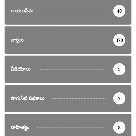
రాయలసీమ
40
వార్తలు
370
వీడియోలు
5
సాగునీటి పథకాలు
7
సాహిత్యం
8