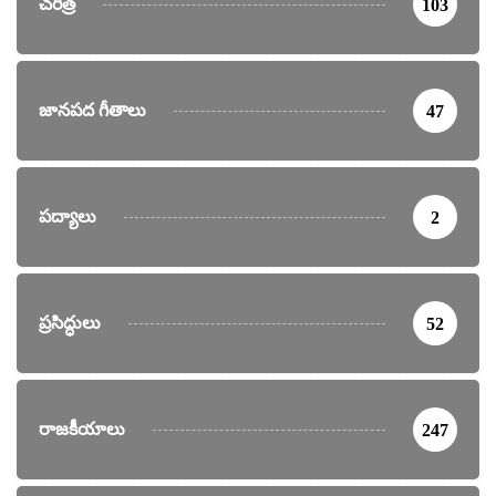
చరిత్ర
103
జానపద గీతాలు
47
పద్యాలు
2
ప్రసిద్ధులు
52
రాజకీయాలు
247