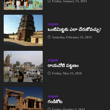
Friday, January 15, 2021
పర్యాటకం
ఒంటిమిట్టకు ఎలా చేరుకోవచ్చు?
Saturday, February 21, 2015
పర్యాటకం
రాయచోటి పట్టణం
Friday, May 25, 2018
పర్యాటకం
గండికోట
Friday, October 3, 2014