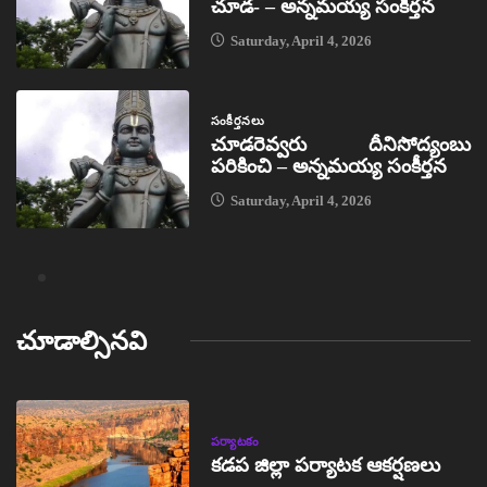
చూడ- – అన్నమయ్య సంకీర్తన
Saturday, April 4, 2026
సంకీర్తనలు
చూడరెవ్వరు దీనిసోద్యంబు
పరికించి – అన్నమయ్య సంకీర్తన
Saturday, April 4, 2026
చూడాల్సినవి
పర్యాటకం
కడప జిల్లా పర్యాటక ఆకర్షణలు