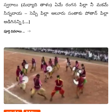
స్వరాలు (మధ్యాది తాళం) ఏమే రంగన పిల్లా నీ మకమే
సిన్నబాయ – సెప్పే పిల్లా ఆలూరు సంతాకు పోతాన్ పిల్లా
అడిగినన్ని […]
పూర్తి వివరాలు ...