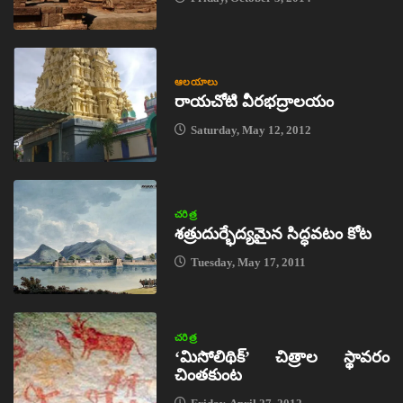
ఆలయాలు
రాయచోటి వీరభద్రాలయం
Saturday, May 12, 2012
చరిత్ర
శత్రుదుర్భేద్యమైన సిద్ధవటం కోట
Tuesday, May 17, 2011
చరిత్ర
‘మిసోలిథిక్‌’ చిత్రాల స్థావరం
చింతకుంట