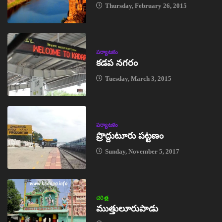
Thursday, February 26, 2015
పర్యాటకం
కడప నగరం
Tuesday, March 3, 2015
పర్యాటకం
ప్రొద్దుటూరు పట్టణం
Sunday, November 5, 2017
చరిత్ర
ముత్తులూరుపాడు