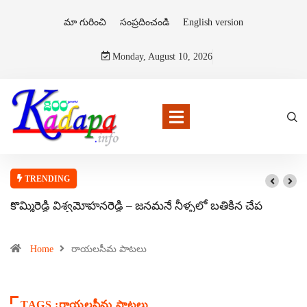
మా గురించి
సంప్రదించండి
English version
Monday, August 10, 2026
TRENDING
కొమ్మిరెడ్డి విశ్వమోహనరెడ్డి – జనమనే నీళ్ళలో బతికిన చేప
Home
రాయలసీమ పాటలు
TAGS :రాయలసీమ పాటలు