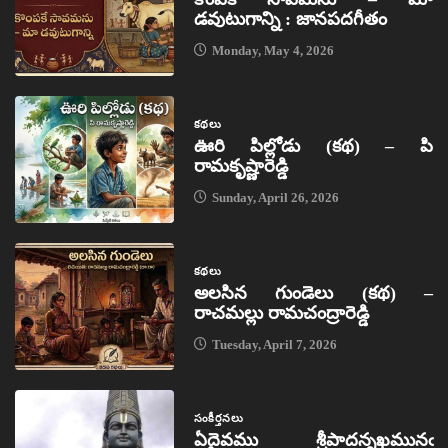
డవుటుగాన్ని : జానపదగీతం
Monday, May 4, 2026
కథలు
ఊరి పిల్లోడు (కథ) – పి
రామకృష్ణారెడ్డి
Sunday, April 26, 2026
కథలు
అలసిన గుండెలు (కథ) –
రాచమల్లు రామచంద్రారెడ్డి
Tuesday, April 7, 2026
సంకీర్తనలు
ఏదైవము శ్రీపాదన్నఖమునఁ