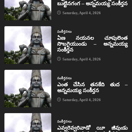
బుట్టినగంగ – అన్నమయ్య సంకీర్తన
Saturday, April 4, 2026
సంకీర్తనలు
ఏణ నయనల చూపులెంత
సొబగైయుండు – అన్నమయ్య
సంకీర్తన
Saturday, April 4, 2026
సంకీర్తనలు
ఎంత చేసిన తనకేది తుద –
అన్నమయ్య సంకీర్తన
Saturday, April 4, 2026
సంకీర్తనలు
ఎవ్వరెవ్వరివాడో యీ జీవుఁడు