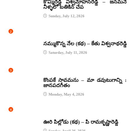
కొమ్మిరెడ్డి విశ్వమోహనరెడ్డి – జనమనే
నీళ్ళలో బతికిన చేప
Sunday, July 12, 2026
2
కథలు
నమ్ముకొన్న నేల (కథ) – కేతు విశ్వనాథరెడ్డి
Saturday, July 11, 2026
3
జానపద గీతాలు
కొంపకే సావమను – మా డవుటుగాన్ని :
జానపదగీతం
Monday, May 4, 2026
4
కథలు
ఊరి పిల్లోడు (కథ) – పి రామకృష్ణారెడ్డి
Sunday, April 26, 2026