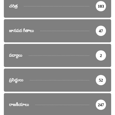
చరిత్ర
103
జానపద గీతాలు
47
పద్యాలు
2
ప్రసిద్ధులు
52
రాజకీయాలు
247