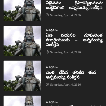
ఏదైవము శ్రీపాదన్నఖమునఁ
బుట్టినగంగ – అన్నమయ్య సంకీర్తన
Saturday, April 4, 2026
సంకీర్తనలు
ఏణ నయనల చూపులెంత
సొబగైయుండు – అన్నమయ్య
సంకీర్తన
Saturday, April 4, 2026
సంకీర్తనలు
ఎంత చేసిన తనకేది తుద –
అన్నమయ్య సంకీర్తన
Saturday, April 4, 2026
సంకీర్తనలు