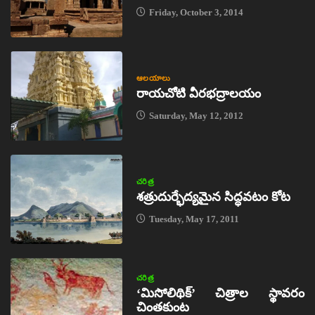
Friday, October 3, 2014
ఆలయాలు
రాయచోటి వీరభద్రాలయం
Saturday, May 12, 2012
చరిత్ర
శత్రుదుర్భేద్యమైన సిద్ధవటం కోట
Tuesday, May 17, 2011
చరిత్ర
‘మిసోలిథిక్‌’ చిత్రాల స్థావరం
చింతకుంట