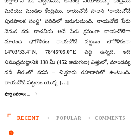
జిల్లాలోని ఒక పట్టణము, అసెంబ్లీ నియోజకవర్గ కేంద్రము
మరియు మండల కేంద్రము. రాయచోటి పాలన ‘రాయచోటి
పురపాలక సంస్థ’ పరిధిలో జరుగుతుంది. రాయచోటి పేరు
వెనుక కథ: రాచవీడు అనే పేరు క్రమంగా రాయచోటిగా
మారింది భౌగోళికం: రాయచోటి పట్టణం భౌగోళికంగా
14°03’33.4″N, 78°45’05.0″E వద్ద ఉన్నది. ఇది
సముద్రమట్టానికి 138 మీ (452 అడుగుల) ఎత్తులో, మాండవ్య
నదీ తీరంలో కడప – చిత్తూరు రహదారిలో ఉంటుంది.
రాయచోటి పట్టణం యొక్క […]
పూర్తి వివరాలు ...
RECENT
POPULAR
COMMENTS
1