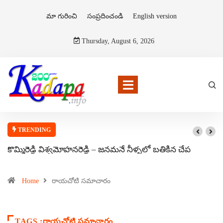
మా గురించి
సంప్రదించండి
English version
Thursday, August 6, 2026
TRENDING
కొమ్మిరెడ్డి విశ్వమోహనరెడ్డి – జనమనే నీళ్ళలో బతికిన చేప
Home
రాయచోటి సమాచారం
TAGS :రాయచోటి సమాచారం