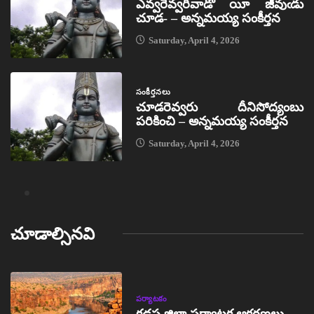
ఎవ్వరెవ్వరివాడో యీ జీవుఁడు
చూడ- – అన్నమయ్య సంకీర్తన
Saturday, April 4, 2026
సంకీర్తనలు
చూడరెవ్వరు దీనిసోద్యంబు
పరికించి – అన్నమయ్య సంకీర్తన
Saturday, April 4, 2026
చూడాల్సినవి
పర్యాటకం
కడప జిల్లా పర్యాటక ఆకర్షణలు