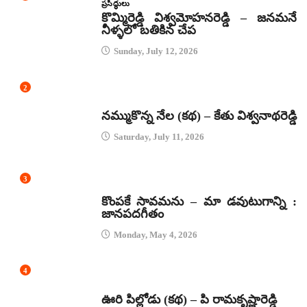
ప్రసిద్ధులు
కొమ్మిరెడ్డి విశ్వమోహనరెడ్డి – జనమనే
నీళ్ళలో బతికిన చేప
Sunday, July 12, 2026
2
కథలు
నమ్ముకొన్న నేల (కథ) – కేతు విశ్వనాథరెడ్డి
Saturday, July 11, 2026
3
జానపద గీతాలు
కొంపకే సావమను – మా డవుటుగాన్ని :
జానపదగీతం
Monday, May 4, 2026
4
కథలు
ఊరి పిల్లోడు (కథ) – పి రామకృష్ణారెడ్డి