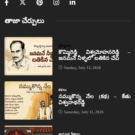
తాజా చేర్పులు
ప్రసిద్ధులు
కొమ్మిరెడ్డి విశ్వమోహనరెడ్డి –
జనమనే నీళ్ళలో బతికిన చేప
Sunday, July 12, 2026
కథలు
నమ్ముకొన్న నేల (కథ) – కేతు
విశ్వనాథరెడ్డి
Saturday, July 11, 2026
జానపద గీతాలు