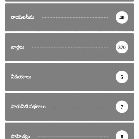
రాయలసీమ
40
వార్తలు
370
వీడియోలు
5
సాగునీటి పథకాలు
7
సాహిత్యం
8