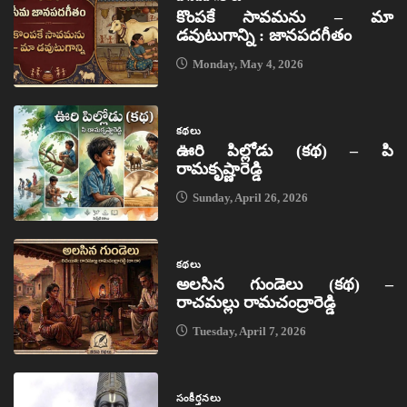
కొంపకే సావమను – మా
డవుటుగాన్ని : జానపదగీతం
Monday, May 4, 2026
కథలు
ఊరి పిల్లోడు (కథ) – పి
రామకృష్ణారెడ్డి
Sunday, April 26, 2026
కథలు
అలసిన గుండెలు (కథ) –
రాచమల్లు రామచంద్రారెడ్డి
Tuesday, April 7, 2026
సంకీర్తనలు