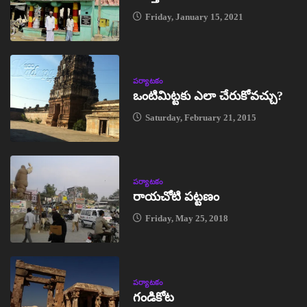
Friday, January 15, 2021
పర్యాటకం
ఒంటిమిట్టకు ఎలా చేరుకోవచ్చు?
Saturday, February 21, 2015
పర్యాటకం
రాయచోటి పట్టణం
Friday, May 25, 2018
పర్యాటకం
గండికోట