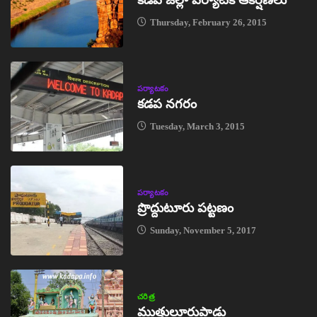
Thursday, February 26, 2015
పర్యాటకం
కడప నగరం
Tuesday, March 3, 2015
పర్యాటకం
ప్రొద్దుటూరు పట్టణం
Sunday, November 5, 2017
చరిత్ర
ముత్తులూరుపాడు