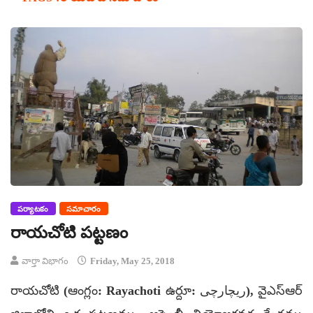
పర్యాటకం
సమాచారం
రాయచోటి పట్టణం
వార్తా విభాగం
Friday, May 25, 2018
రాయచోటి (ఆంగ్లం: Rayachoti ఉర్దూ: ریچارچی), వైఎస్ఆర్