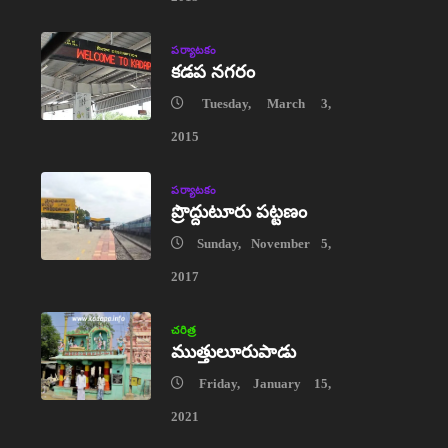
పర్యాటకం
కడప నగరం
Tuesday, March 3,
2015
పర్యాటకం
ప్రొద్దుటూరు పట్టణం
Sunday, November 5,
2017
చరిత్ర
ముత్తులూరుపాడు
Friday, January 15,
2021