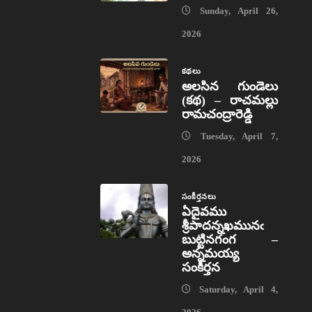
Sunday, April 26,
2026
కథలు
అలసిన గుండెలు
(కథ) – రాచమల్లు
రామచంద్రారెడ్డి
Tuesday, April 7,
2026
సంకీర్తనలు
ఏదైవము
శ్రీపాదన్నఖమునఁ
బుట్టినగంగ –
అన్నమయ్య
సంకీర్తన
Saturday, April 4,