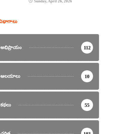
Sunday, April 26, 2026
విభాగాలు
అభిప్రాయం
112
ఆలయాలు
10
కథలు
55
చరిత్ర
103