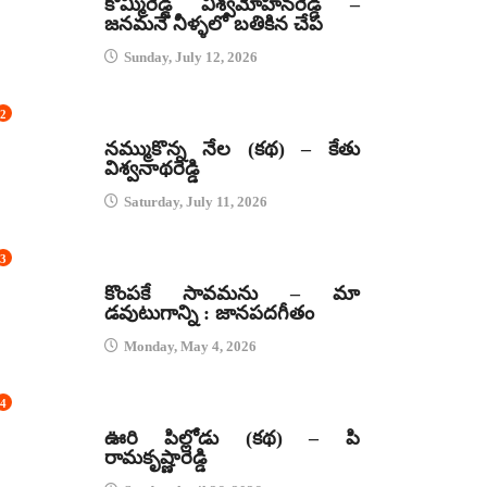
కొమ్మిరెడ్డి విశ్వమోహనరెడ్డి –
జనమనే నీళ్ళలో బతికిన చేప
Sunday, July 12, 2026
2
కథలు
నమ్ముకొన్న నేల (కథ) – కేతు
విశ్వనాథరెడ్డి
Saturday, July 11, 2026
3
జానపద గీతాలు
కొంపకే సావమను – మా
డవుటుగాన్ని : జానపదగీతం
Monday, May 4, 2026
4
కథలు
ఊరి పిల్లోడు (కథ) – పి
రామకృష్ణారెడ్డి