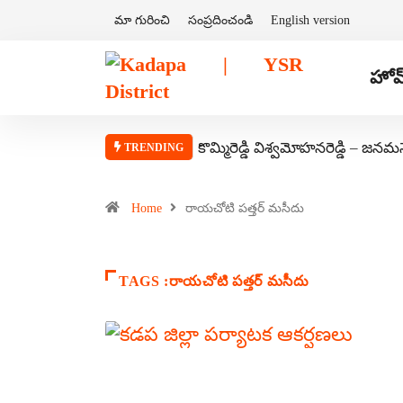
మా గురించి
సంప్రదించండి
English version
హోమ
కొమ్మిరెడ్డి విశ్వమోహనరెడ్డి – జనమ
TRENDING
Home
రాయచోటి పత్తర్ మసీదు
TAGS :రాయచోటి పత్తర్ మసీదు