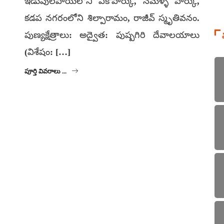
ఇడుపులపాయలోని ఎకోపార్కు, నెమళ్ళ పార్కు,
కడప నగరంలోని శిల్పారామం, రాజీవ్ స్మృతివనం.
పుణ్యక్షేత్రాలు: అద్వైత: పుష్పగిరి దేవాలయాలు
(విశేషం: […]
పూర్తి వివరాలు ...