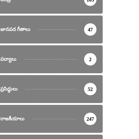
జానపద గీతాలు
47
పద్యాలు
2
ప్రసిద్ధులు
52
రాజకీయాలు
247