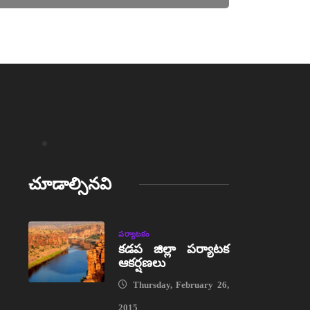
చూడాల్సినవి
పర్యాటకం
కడప జిల్లా పర్యాటక
ఆకర్షణలు
Thursday, February 26,
2015