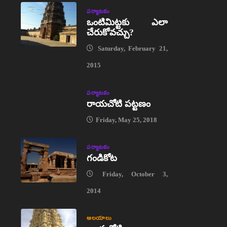
పర్యాటకం
ఒంటిమిట్టకు ఎలా
చేరుకోవచ్చు?
Saturday, February 21,
2015
పర్యాటకం
రాయచోటి పట్టణం
Friday, May 25, 2018
పర్యాటకం
గండికోట
Friday, October 3,
2014
ఆలయాలు