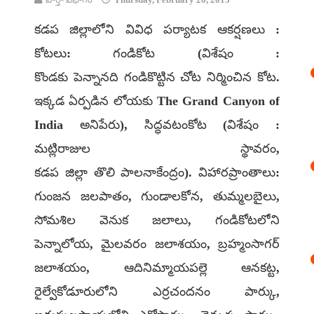
కడప జిల్లాలోని వివిధ పర్యాటక ఆకర్షణలు :
కోటలు: గండికోట (విశేషం :
కొండకు పెన్నానది గండికొట్టిన చోట నిర్మించిన కోట.
ఇక్కడ ఏర్పడిన లోయకు The Grand Canyon of
India అనిపేరు), సిద్ధవటంకోట (విశేషం :
మట్లిరాజుల స్థావరం,
కడప జిల్లా తొలి పాలనాకేంద్రం). విహారప్రాంతాలు:
గుంజన జలపాతం, గుండాలకోన, తుమ్మలబైలు,
సోమశిల వెనుక జలాలు, గండికోటలోని
పెన్నాలోయ, మైలవరం జలాశయం, బ్రహ్మంసాగర్
జలాశయం, ఆదినిమ్మాయపల్లె ఆనకట్ట,
రైల్వేకోడూరులోని ఎర్రచందనం పార్కు,