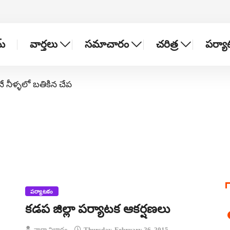
్
వార్తలు
సమాచారం
చరిత్ర
పర్య
నే నీళ్ళలో బతికిన చేప
పర్యాటకం
కడప జిల్లా పర్యాటక ఆకర్షణలు
వార్తా విభాగం
Thursday, February 26, 2015