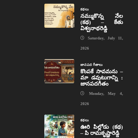
కథలు
నమ్ముకొన్న నేల
(కథ) – కేతు
విశ్వనాథరెడ్డి
Saturday, July 11,
2026
జానపద గీతాలు
కొంపకే సావమను –
మా డవుటుగాన్ని :
జానపదగీతం
Monday, May 4,
2026
కథలు
ఊరి పిల్లోడు (కథ)
– పి రామకృష్ణారెడ్డి