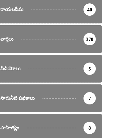
రాయలసీమ
40
వార్తలు
370
వీడియోలు
5
సాగునీటి పథకాలు
7
సాహిత్యం
8