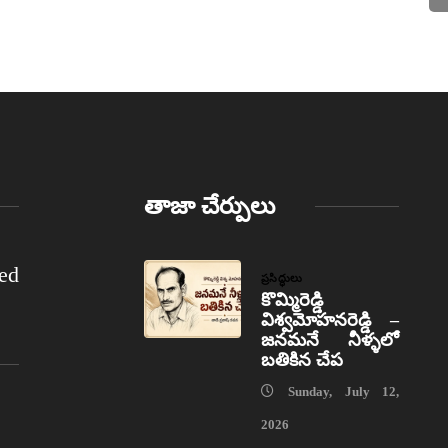
తాజా చేర్పులు
ed
ప్రసిద్ధులు
కొమ్మిరెడ్డి
విశ్వమోహనరెడ్డి –
జనమనే నీళ్ళలో
బతికిన చేప
Sunday, July 12,
2026