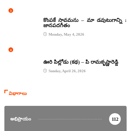
3
జానపద గీతాలు
కొంపకే సావమను – మా డవుటుగాన్ని :
జానపదగీతం
Monday, May 4, 2026
4
కథలు
ఊరి పిల్లోడు (కథ) – పి రామకృష్ణారెడ్డి
Sunday, April 26, 2026
విభాగాలు
అభిప్రాయం
112