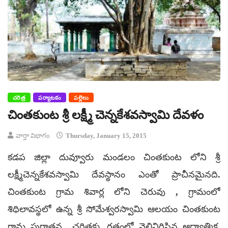
చరిత్ర
పర్యాటకం
పల్లెలు
చింతకుంట శ్రీ లక్ష్మీ చెన్నకేశవస్వామి దేవళం
వార్తా విభాగం
Thursday, January 15, 2015
కడప జిల్లా దువ్వూరు మండలం చింతకుంట లోని శ్రీ
లక్ష్మీచెన్నకేశవస్వామి దేవస్థానం ఎంతో ప్రాచీనమైనది.
చింతకుంట గ్రామ శివార్ల లోని చెరువు , గ్రామంలో
శిధిలావస్థలో ఉన్న శ్రీ సోమేశ్వరస్వామి ఆలయం చింతకుంట
గ్రామ పురాతన చరిత్రకు, గతంలో వెల్లివిరిసిన ఆధ్యాత్మిక