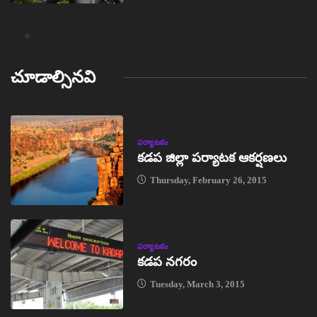
చూడాల్సినవి
పర్యాటకం
కడప జిల్లా పర్యాటక ఆకర్షణలు
Thursday, February 26, 2015
పర్యాటకం
కడప నగరం
Tuesday, March 3, 2015