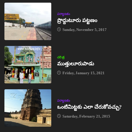
పర్యాటకం
ప్రొద్దుటూరు పట్టణం
Sunday, November 5, 2017
చరిత్ర
ముత్తులూరుపాడు
Friday, January 15, 2021
పర్యాటకం
ఒంటిమిట్టకు ఎలా చేరుకోవచ్చు?
Saturday, February 21, 2015