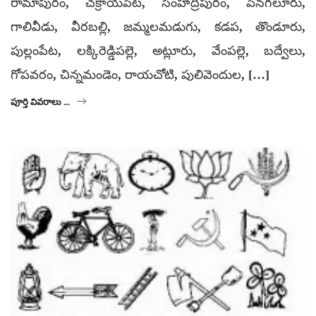
రామాపురం, చక్రాయపేట, సింహాద్రిపురం, పెనగలూరు,
గాలివీడు, వీరబల్లి, జమ్మలమడుగు, కడప, తొండూరు,
పుల్లంపేట, లక్కిరెడ్డిపల్లె, అట్లూరు, వేంపల్లె, బద్వేలు,
గోపవరం, చిన్నమండెం, రాయచోటి, పులివెందుల, […]
పూర్తి వివరాలు ...