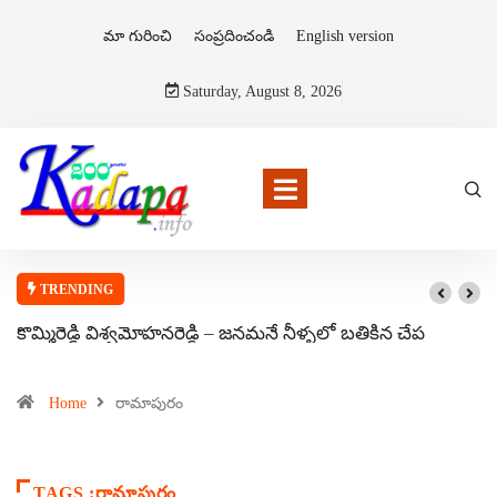
మా గురించి
సంప్రదించండి
English version
Saturday, August 8, 2026
TRENDING
కొమ్మిరెడ్డి విశ్వమోహనరెడ్డి – జనమనే నీళ్ళలో బతికిన చేప
Home
రామాపురం
TAGS :రామాపురం