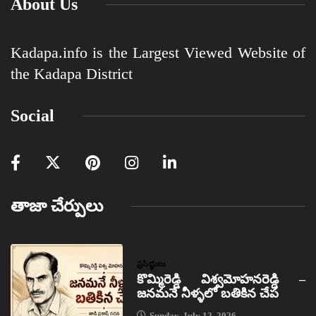
About Us
Kadapa.info is the Largest Viewed Website of
the Kadapa District
Social
తాజా చేర్పులు
ప్రసిద్ధులు
కొమ్మిరెడ్డి విశ్వమోహనరెడ్డి –
జనమనే నీళ్ళలో బతికిన చేప
Sunday, July 12, 2026