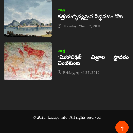
చరిత్ర
శత్రుదుర్భేద్యమైన సిద్ధవటం కోట
Tuesday, May 17, 2011
చరిత్ర
‘మిసోలిథిక్‌’ చిత్రాల స్థావరం
చింతకుంట
Friday, April 27, 2012
© 2025, kadapa.info. All rights reserved