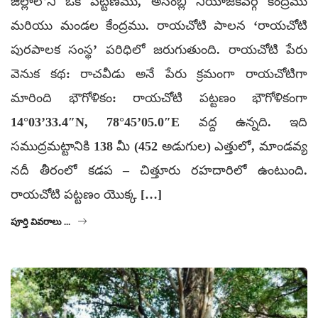
జిల్లాలోని ఒక పట్టణము, అసెంబ్లీ నియోజకవర్గ కేంద్రము
మరియు మండల కేంద్రము. రాయచోటి పాలన ‘రాయచోటి
పురపాలక సంస్థ’ పరిధిలో జరుగుతుంది. రాయచోటి పేరు
వెనుక కథ: రాచవీడు అనే పేరు క్రమంగా రాయచోటిగా
మారింది భౌగోళికం: రాయచోటి పట్టణం భౌగోళికంగా
14°03’33.4″N, 78°45’05.0″E వద్ద ఉన్నది. ఇది
సముద్రమట్టానికి 138 మీ (452 అడుగుల) ఎత్తులో, మాండవ్య
నదీ తీరంలో కడప – చిత్తూరు రహదారిలో ఉంటుంది.
రాయచోటి పట్టణం యొక్క […]
పూర్తి వివరాలు ...