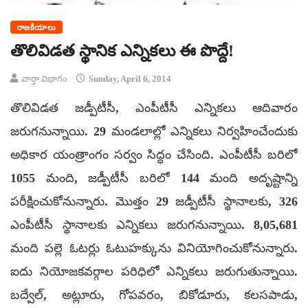
రాజకీయాలు
తొలివిడత స్థానిక ఎన్నికలు ఈ పొద్దే!
వార్తా విభాగం
Sunday, April 6, 2014
తొలివిడత జడ్పీటీసీ, ఎంపీటీసీ ఎన్నికలు ఆదివారం
జరుగనున్నాయి. 29 మండలాల్లో ఎన్నికలు నిర్వహించేందుకు
అధికార యంత్రాంగం సర్వం సిద్ధం చేసింది. ఎంపీటీసీ బరిలో
1055 మంది, జడ్పీటీసీ బరిలో 144 మంది అదృష్టాన్ని
పరీక్షించుకోనున్నారు. మొత్తం 29 జడ్పీటీసీ స్థానాలకు, 326
ఎంపీటీసీ స్థానాలకు ఎన్నికలు జరుగనున్నాయి. 8,05,681
మంది పల్లె ఓటర్లు ఓటుహక్కును వినియోగించుకోనున్నారు.
ఐదు నియోజకవర్గాల పరిధిలో ఎన్నికలు జరుగుతున్నాయి.
బద్వేల్, అట్లూరు, గోపవరం, బికోడూరు, కలసపాడు,