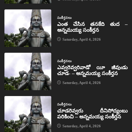
సంకీర్తనలు
ఎంత చేసిన తనకేది తుద –
అన్నమయ్య సంకీర్తన
Saturday, April 4, 2026
సంకీర్తనలు
ఎవ్వరెవ్వరివాడో యీ జీవుఁడు
చూడ- – అన్నమయ్య సంకీర్తన
Saturday, April 4, 2026
సంకీర్తనలు
చూడరెవ్వరు దీనిసోద్యంబు
పరికించి – అన్నమయ్య సంకీర్తన
Saturday, April 4, 2026