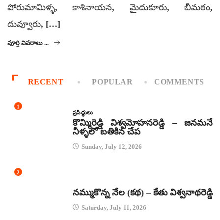
పోరుమామిళ్ళ, కాశినాయన, మైదుకూరు, బీమఠం,
దువ్వూరు, […]
పూర్తి వివరాలు ...
RECENT
POPULAR
COMMENTS
1
ప్రసిద్ధులు
కొమ్మిరెడ్డి విశ్వమోహనరెడ్డి – జనమనే
నీళ్ళలో బతికిన చేప
Sunday, July 12, 2026
2
కథలు
నమ్ముకొన్న నేల (కథ) – కేతు విశ్వనాథరెడ్డి
Saturday, July 11, 2026