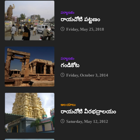
పర్యాటకం
రాయచోటి పట్టణం
Friday, May 25, 2018
పర్యాటకం
గండికోట
Friday, October 3, 2014
ఆలయాలు
రాయచోటి వీరభద్రాలయం
Saturday, May 12, 2012