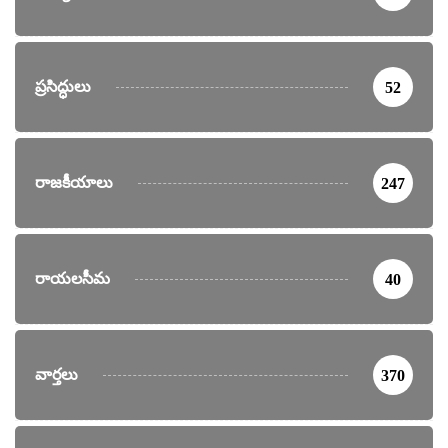
ప్రసిద్ధులు
52
రాజకీయాలు
247
రాయలసీమ
40
వార్తలు
370