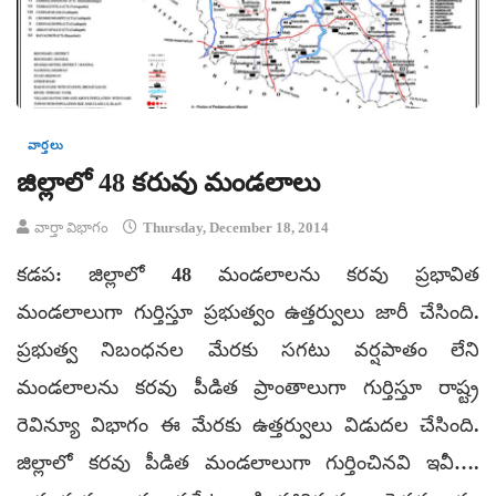
వార్తలు
జిల్లాలో 48 కరువు మండలాలు
వార్తా విభాగం
Thursday, December 18, 2014
కడప: జిల్లాలో 48 మండలాలను కరవు ప్రభావిత
మండలాలుగా గుర్తిస్తూ ప్రభుత్వం ఉత్తర్వులు జారీ చేసింది.
ప్రభుత్వ నిబంధనల మేరకు సగటు వర్షపాతం లేని
మండలాలను కరవు పీడిత ప్రాంతాలుగా గుర్తిస్తూ రాష్ట్ర
రెవిన్యూ విభాగం ఈ మేరకు ఉత్తర్వులు విడుదల చేసింది.
జిల్లాలో కరవు పీడిత మండలాలుగా గుర్తించినవి ఇవీ….