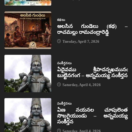
కథలు
అలసిన గుండెలు (కథ) –
రాచమల్లు రామచంద్రారెడ్డి
Tuesday, April 7, 2026
సంకీర్తనలు
ఏదైవము శ్రీపాదన్నఖమునఁ
బుట్టినగంగ – అన్నమయ్య సంకీర్తన
Saturday, April 4, 2026
సంకీర్తనలు
ఏణ నయనల చూపులెంత
సొబగైయుండు – అన్నమయ్య
సంకీర్తన
Saturday, April 4, 2026