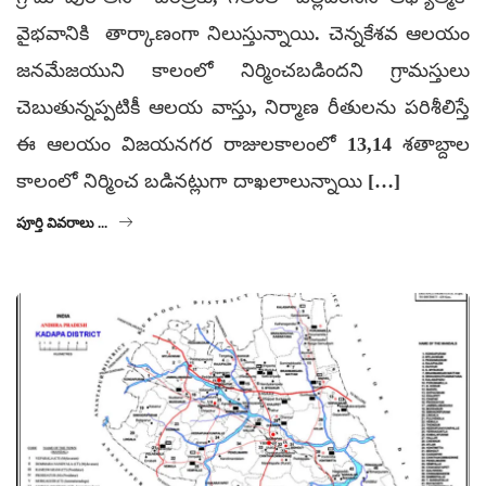
వైభవానికి తార్కాణంగా నిలుస్తున్నాయి. చెన్నకేశవ ఆలయం
జనమేజయుని కాలంలో నిర్మించబడిందని గ్రామస్తులు
చెబుతున్నప్పటికీ ఆలయ వాస్తు, నిర్మాణ రీతులను పరిశీలిస్తే
ఈ ఆలయం విజయనగర రాజులకాలంలో 13,14 శతాబ్దాల
కాలంలో నిర్మించ బడినట్లుగా దాఖలాలున్నాయి […]
పూర్తి వివరాలు ...