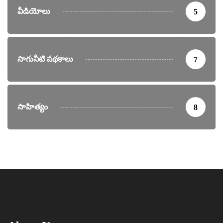
వీడియోలు
5
సాగునీటి పథకాలు
7
సాహిత్యం
8