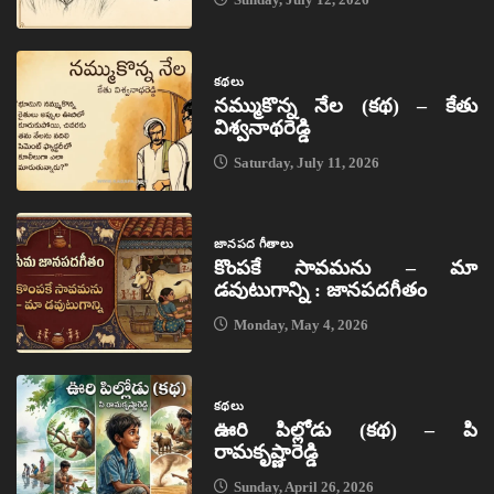
కథలు
నమ్ముకొన్న నేల (కథ) – కేతు
విశ్వనాథరెడ్డి
Saturday, July 11, 2026
జానపద గీతాలు
కొంపకే సావమను – మా
డవుటుగాన్ని : జానపదగీతం
Monday, May 4, 2026
కథలు
ఊరి పిల్లోడు (కథ) – పి
రామకృష్ణారెడ్డి
Sunday, April 26, 2026