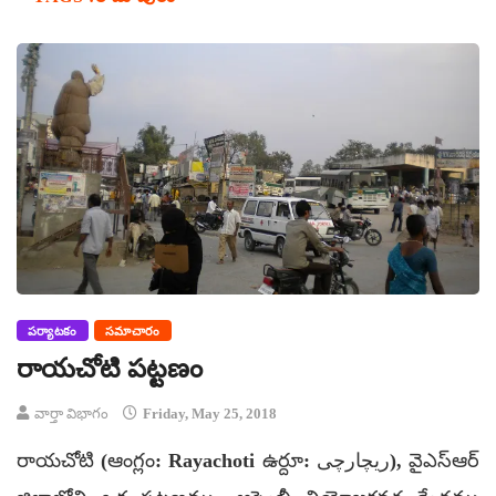
పర్యాటకం
సమాచారం
రాయచోటి పట్టణం
వార్తా విభాగం
Friday, May 25, 2018
రాయచోటి (ఆంగ్లం: Rayachoti ఉర్దూ: ریچارچی), వైఎస్ఆర్