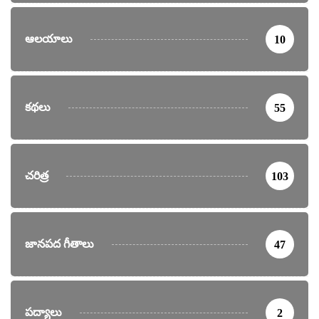
ఆలయాలు
10
కథలు
55
చరిత్ర
103
జానపద గీతాలు
47
పద్యాలు
2