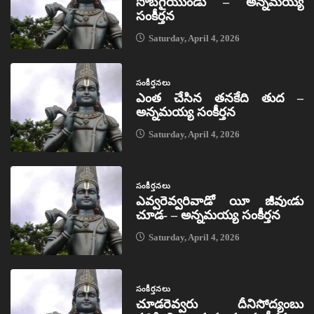
సొబగైయుండు – అన్నమయ్య
సంకీర్తన
Saturday, April 4, 2026
సంకీర్తనలు
ఎంత చేసిన తనకేది తుద –
అన్నమయ్య సంకీర్తన
Saturday, April 4, 2026
సంకీర్తనలు
ఎవ్వరెవ్వరివాడో యీ జీవుఁడు
చూడ- – అన్నమయ్య సంకీర్తన
Saturday, April 4, 2026
సంకీర్తనలు
చూడరెవ్వరు దీనిసోద్యంబు