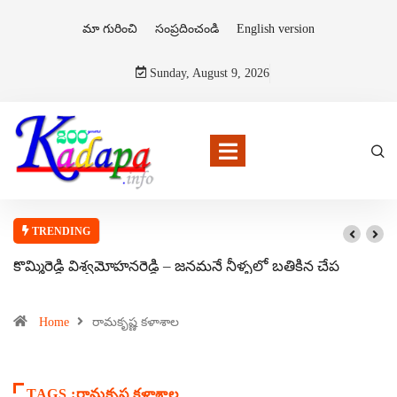
మా గురించి
సంప్రదించండి
English version
Sunday, August 9, 2026
TRENDING
కొమ్మిరెడ్డి విశ్వమోహనరెడ్డి – జనమనే నీళ్ళలో బతికిన చేప
Home
రామకృష్ణ కళాశాల
TAGS :రామకృష్ణ కళాశాల