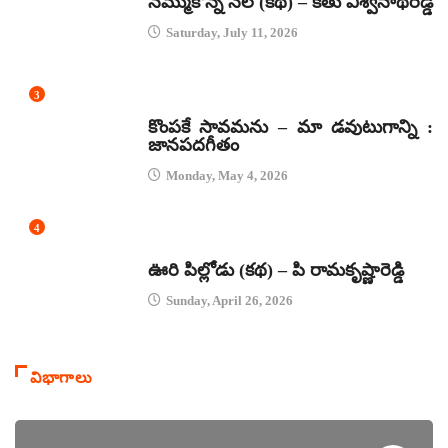
నమ్ముకొన్న నేల (కథ) – కేతు విశ్వనాథరెడ్డి
Saturday, July 11, 2026
3
జానపద గీతాలు
కొంపకే సావమను – మా డవుటుగాన్ని :
జానపదగీతం
Monday, May 4, 2026
4
కథలు
ఊరి పిల్లోడు (కథ) – పి రామకృష్ణారెడ్డి
Sunday, April 26, 2026
విభాగాలు