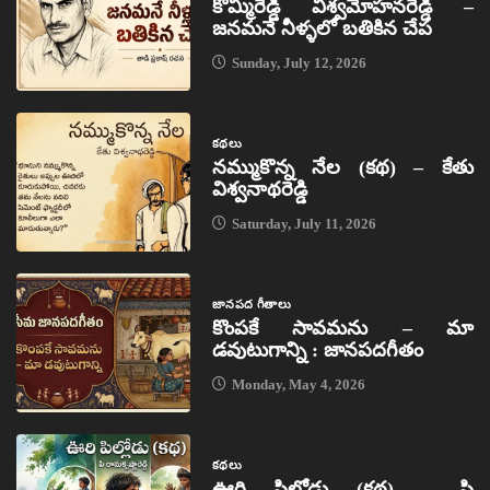
కొమ్మిరెడ్డి విశ్వమోహనరెడ్డి –
జనమనే నీళ్ళలో బతికిన చేప
Sunday, July 12, 2026
కథలు
నమ్ముకొన్న నేల (కథ) – కేతు
విశ్వనాథరెడ్డి
Saturday, July 11, 2026
జానపద గీతాలు
కొంపకే సావమను – మా
డవుటుగాన్ని : జానపదగీతం
Monday, May 4, 2026
కథలు
ఊరి పిల్లోడు (కథ) – పి