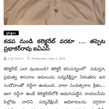
ప్రసిద్ధులు
కడప నుండి కలెక్టరేట్‌ వరకూ …. తప్పెట
ప్రభాకర్‌రావు ఐఏఎస్‌
వార్తా విభాగం
Wednesday, June 1, 2011
కలెక్టరేట్‌ ఎలా వుంటుంది? కలెక్టర్‌ కనుసన్నలలో నడుస్తూ,
ప్రభుత్వ శాసనాల అమలును పర్యవేక్షిస్తూ నిరంతరం జన
సందోహంతో రద్దీగా ఉంటుంది. చాలా సంవత్సరాల క్రితం…
ఇలా రద్దీగా ఉండే కలెక్టరేట్‌లోకి అడుగుపెట్టిన రాయలసీమ
పిల్లోడు దానిని పర్యవేక్షించే అధికారులను దగ్గరగా