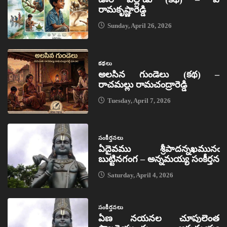
రామకృష్ణారెడ్డి
Sunday, April 26, 2026
కథలు
అలసిన గుండెలు (కథ) –
రాచమల్లు రామచంద్రారెడ్డి
Tuesday, April 7, 2026
సంకీర్తనలు
ఏదైవము శ్రీపాదన్నఖమునఁ
బుట్టినగంగ – అన్నమయ్య సంకీర్తన
Saturday, April 4, 2026
సంకీర్తనలు
ఏణ నయనల చూపులెంత