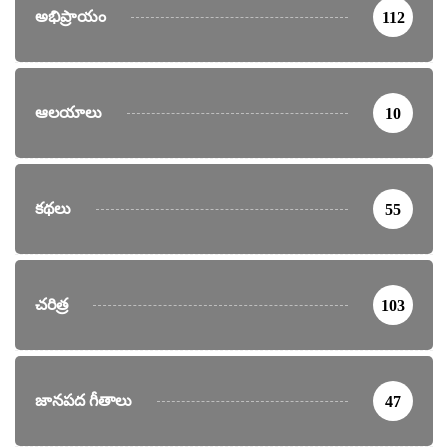
అభిప్రాయం
112
ఆలయాలు
10
కథలు
55
చరిత్ర
103
జానపద గీతాలు
47