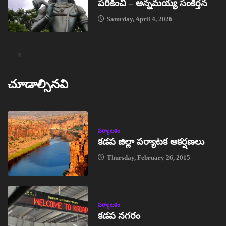
పరికించి – అన్నమయ్య సంకీర్తన
Saturday, April 4, 2026
చూడాల్సినవి
పర్యాటకం
కడప జిల్లా పర్యాటక ఆకర్షణలు
Thursday, February 26, 2015
పర్యాటకం
కడప నగరం