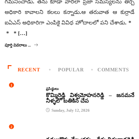
గమనించాడు. తను కూడా వారిలా ప్రజా సమస్యలను తీర్చే
అధికారి కావాలని కలలు కన్నాడు.ఆ తరువాత ఆ కుర్రాడే
ఐఏఎస్‌ అధికారిగా ఎంపికై వివిధ హోదాలలో పని చేశాడు. *
* * […]
పూర్తి వివరాలు ...
RECENT
POPULAR
COMMENTS
1
ప్రసిద్ధులు
కొమ్మిరెడ్డి విశ్వమోహనరెడ్డి – జనమనే
నీళ్ళలో బతికిన చేప
Sunday, July 12, 2026
2
కథలు