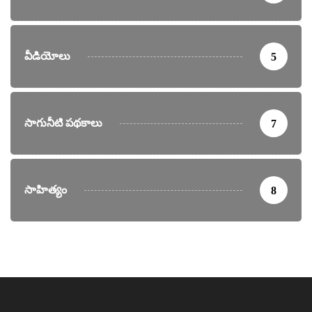
వీడియోలు
5
సాగునీటి పథకాలు
7
సాహిత్యం
8