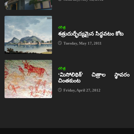
చరిత్ర
శత్రుదుర్భేద్యమైన సిద్ధవటం కోట
Tuesday, May 17, 2011
చరిత్ర
‘మిసోలిథిక్‌’ చిత్రాల స్థావరం
చింతకుంట
Friday, April 27, 2012