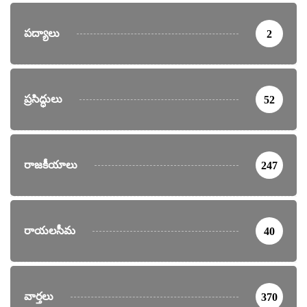
పద్యాలు
2
ప్రసిద్ధులు
52
రాజకీయాలు
247
రాయలసీమ
40
వార్తలు
370