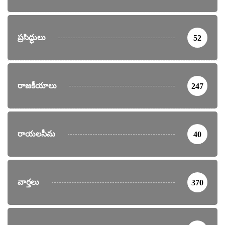
ప్రసిద్ధులు
52
రాజకీయాలు
247
రాయలసీమ
40
వార్తలు
370