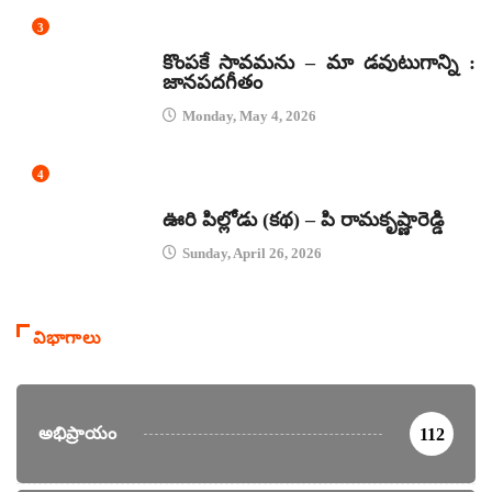
3
జానపద గీతాలు
కొంపకే సావమను – మా డవుటుగాన్ని :
జానపదగీతం
Monday, May 4, 2026
4
కథలు
ఊరి పిల్లోడు (కథ) – పి రామకృష్ణారెడ్డి
Sunday, April 26, 2026
విభాగాలు
అభిప్రాయం
112