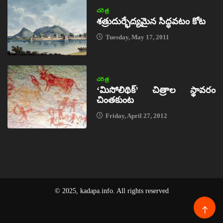
చరిత్ర
శత్రుదుర్భేద్యమైన సిద్ధవటం కోట
Tuesday, May 17, 2011
చరిత్ర
‘మిసోలిథిక్‌’ చిత్రాల స్థావరం
చింతకుంట
Friday, April 27, 2012
© 2025, kadapa.info. All rights reserved