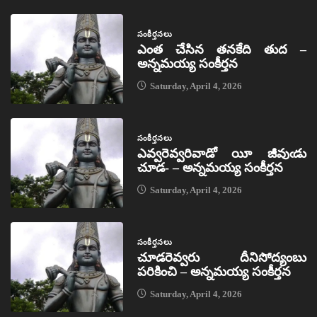
సంకీర్తనలు
ఎంత చేసిన తనకేది తుద –
అన్నమయ్య సంకీర్తన
Saturday, April 4, 2026
సంకీర్తనలు
ఎవ్వరెవ్వరివాడో యీ జీవుఁడు
చూడ- – అన్నమయ్య సంకీర్తన
Saturday, April 4, 2026
సంకీర్తనలు
చూడరెవ్వరు దీనిసోద్యంబు
పరికించి – అన్నమయ్య సంకీర్తన
Saturday, April 4, 2026