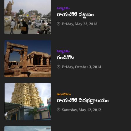
పర్యాటకం
రాయచోటి పట్టణం
Friday, May 25, 2018
పర్యాటకం
గండికోట
Friday, October 3, 2014
ఆలయాలు
రాయచోటి వీరభద్రాలయం
Saturday, May 12, 2012