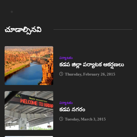
చూడాల్సినవి
పర్యాటకం
కడప జిల్లా పర్యాటక ఆకర్షణలు
Thursday, February 26, 2015
పర్యాటకం
కడప నగరం
Tuesday, March 3, 2015