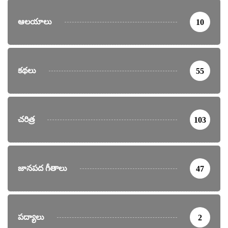
ఆలయాలు
10
కథలు
55
చరిత్ర
103
జానపద గీతాలు
47
పద్యాలు
2