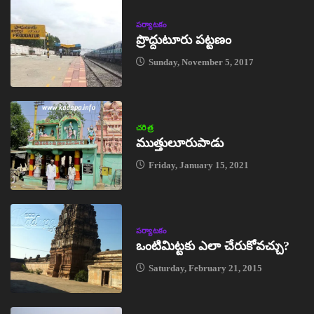
పర్యాటకం
ప్రొద్దుటూరు పట్టణం
Sunday, November 5, 2017
చరిత్ర
ముత్తులూరుపాడు
Friday, January 15, 2021
పర్యాటకం
ఒంటిమిట్టకు ఎలా చేరుకోవచ్చు?
Saturday, February 21, 2015