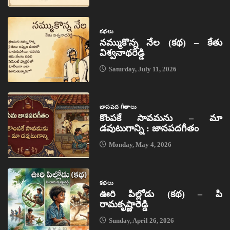
కథలు
నమ్ముకొన్న నేల (కథ) – కేతు
విశ్వనాథరెడ్డి
Saturday, July 11, 2026
జానపద గీతాలు
కొంపకే సావమను – మా
డవుటుగాన్ని : జానపదగీతం
Monday, May 4, 2026
కథలు
ఊరి పిల్లోడు (కథ) – పి
రామకృష్ణారెడ్డి
Sunday, April 26, 2026