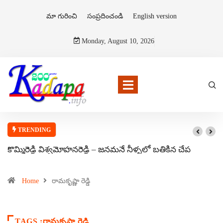
మా గురించి
సంప్రదించండి
English version
Monday, August 10, 2026
TRENDING
కొమ్మిరెడ్డి విశ్వమోహనరెడ్డి – జనమనే నీళ్ళలో బతికిన చేప
Home
రామకృష్ణా రెడ్డి
TAGS :రామకృష్ణా రెడ్డి