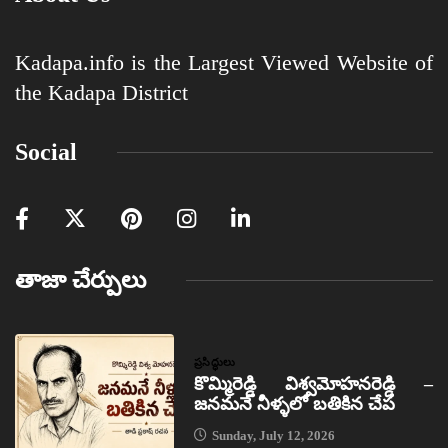
Kadapa.info is the Largest Viewed Website of
the Kadapa District
Social
తాజా చేర్పులు
ప్రసిద్ధులు
కొమ్మిరెడ్డి విశ్వమోహనరెడ్డి –
జనమనే నీళ్ళలో బతికిన చేప
Sunday, July 12, 2026