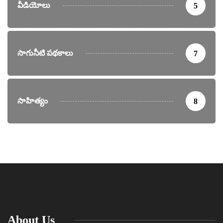
వీడియోలు
5
సాగునీటి పథకాలు
7
సాహిత్యం
8
About Us