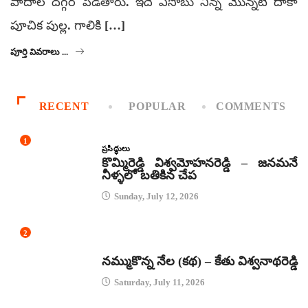
పాదాల దగ్గర పెడతారు. ఇదే ఏసోబు నిన్న మొన్నటి దాకా
పూచిక పుల్ల. గాలికి […]
పూర్తి వివరాలు ...
RECENT
POPULAR
COMMENTS
1
ప్రసిద్ధులు
కొమ్మిరెడ్డి విశ్వమోహనరెడ్డి – జనమనే
నీళ్ళలో బతికిన చేప
Sunday, July 12, 2026
2
కథలు
నమ్ముకొన్న నేల (కథ) – కేతు విశ్వనాథరెడ్డి
Saturday, July 11, 2026