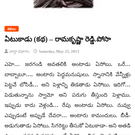
కథలు
ఏటుకాడు (కథ) – రామకృష్ణా రెడ్డి.పోసా
వార్తా విభాగం
Saturday, May 25, 2013
ఎహె… జరగండి అవతలికి అంటాడు ఏసోబు. ఒరే…
బాబ్బాబూ…. అంటారు పెద్దమనుషులు. స్నానానికి వేన్నీళ్లు
పెట్టవే బోసిడీ… అని పెళ్లాన్ని తిడతాడు ఏసోబు. ఇదిగో…
పెడుతున్నాను స్వామో అని పరుగు తీస్తుంది పెళ్లాము.
ఇప్పుడు కాదు వెళ్లండి… రేపు అంటాడు ఏసోబు. నువ్వు
ఎప్పుడంటే అప్పుడే దేవరా… అంటారు కామందులు. బీడీ-
అడుగుతాడు ఏసోబు. సిగరెట్టు తీసుకో ఏటుకాడా- అని అతడి