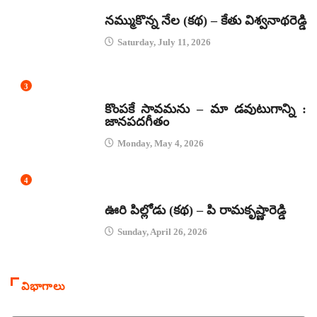
కథలు
నమ్ముకొన్న నేల (కథ) – కేతు విశ్వనాథరెడ్డి
Saturday, July 11, 2026
3
జానపద గీతాలు
కొంపకే సావమను – మా డవుటుగాన్ని :
జానపదగీతం
Monday, May 4, 2026
4
కథలు
ఊరి పిల్లోడు (కథ) – పి రామకృష్ణారెడ్డి
Sunday, April 26, 2026
విభాగాలు