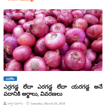
పదకోశం
ఎర్రగడ్డ లేదా ఎరగడ్డ లేదా యరగడ్డ అనే
పదానికి అర్థాలు, వివరణలు
వార్తా విభాగం
Saturday, March 10, 2018