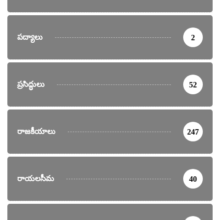
పద్యాలు
2
ప్రసిద్ధులు
52
రాజకీయాలు
247
రాయలసీమ
40