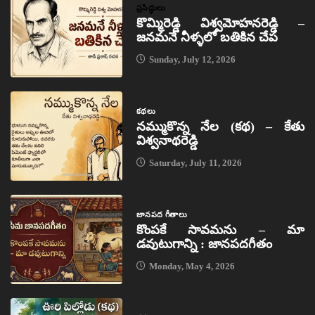
ప్రసిద్ధులు
కొమ్మిరెడ్డి విశ్వమోహనరెడ్డి –
జనమనే నీళ్ళలో బతికిన చేప
Sunday, July 12, 2026
కథలు
నమ్ముకొన్న నేల (కథ) – కేతు
విశ్వనాథరెడ్డి
Saturday, July 11, 2026
జానపద గీతాలు
కొంపకే సావమను – మా
డవుటుగాన్ని : జానపదగీతం
Monday, May 4, 2026