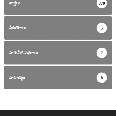
వార్తలు
370
వీడియోలు
5
సాగునీటి పథకాలు
7
సాహిత్యం
8