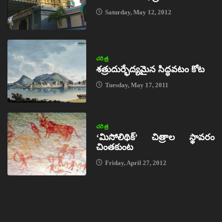
Saturday, May 12, 2012
చరిత్ర
శత్రుదుర్భేద్యమైన సిద్ధవటం కోట
Tuesday, May 17, 2011
చరిత్ర
‘మిసోలిథిక్‌’ చిత్రాల స్థావరం
చింతకుంట
Friday, April 27, 2012