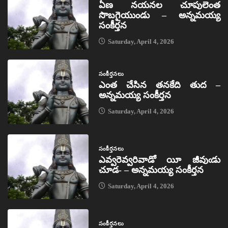
ఏణ నయనల చూపులెంత
సొబగైయుండు – అన్నమయ్య
సంకీర్తన
Saturday, April 4, 2026
సంకీర్తనలు
ఎంత చేసిన తనకేది తుద –
అన్నమయ్య సంకీర్తన
Saturday, April 4, 2026
సంకీర్తనలు
ఎవ్వరెవ్వరివాడో యీ జీవుఁడు
చూడ- – అన్నమయ్య సంకీర్తన
Saturday, April 4, 2026
సంకీర్తనలు