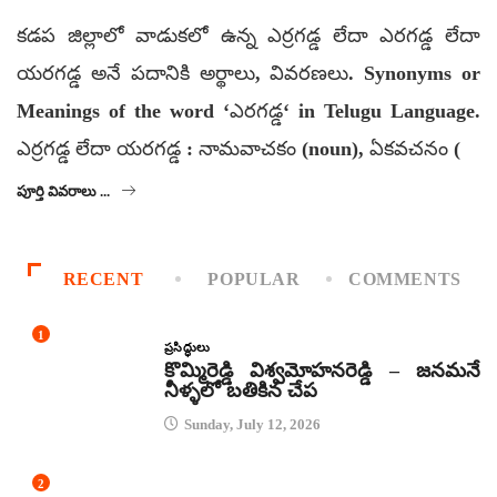
కడప జిల్లాలో వాడుకలో ఉన్న ఎర్రగడ్డ లేదా ఎరగడ్డ లేదా
యరగడ్డ అనే పదానికి అర్థాలు, వివరణలు. Synonyms or
Meanings of the word ‘ఎరగడ్డ‘ in Telugu Language.
ఎర్రగడ్డ లేదా యరగడ్డ : నామవాచకం (noun), ఏకవచనం (
పూర్తి వివరాలు ...
RECENT
POPULAR
COMMENTS
1
ప్రసిద్ధులు
కొమ్మిరెడ్డి విశ్వమోహనరెడ్డి – జనమనే
నీళ్ళలో బతికిన చేప
Sunday, July 12, 2026
2