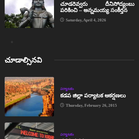
చూడరెవ్వరు దీనిసోద్యంబు
పరికించి – అన్నమయ్య సంకీర్తన
Saturday, April 4, 2026
చూడాల్సినవి
పర్యాటకం
కడప జిల్లా పర్యాటక ఆకర్షణలు
Thursday, February 26, 2015
పర్యాటకం