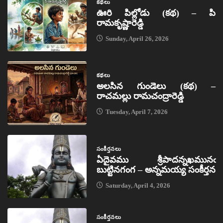
కథలు
ఊరి పిల్లోడు (కథ) – పి
రామకృష్ణారెడ్డి
Sunday, April 26, 2026
కథలు
అలసిన గుండెలు (కథ) –
రాచమల్లు రామచంద్రారెడ్డి
Tuesday, April 7, 2026
సంకీర్తనలు
ఏదైవము శ్రీపాదన్నఖమునఁ
బుట్టినగంగ – అన్నమయ్య సంకీర్తన
Saturday, April 4, 2026
సంకీర్తనలు