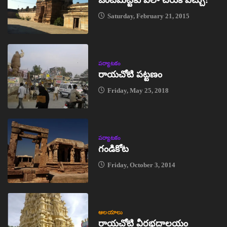
ఒంటిమిట్టకు ఎలా చేరుకోవచ్చు?
Saturday, February 21, 2015
పర్యాటకం
రాయచోటి పట్టణం
Friday, May 25, 2018
పర్యాటకం
గండికోట
Friday, October 3, 2014
ఆలయాలు
రాయచోటి వీరభద్రాలయం