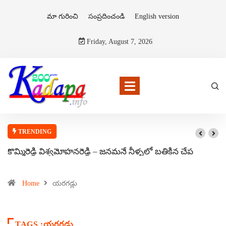
మా గురించి
సంప్రదించండి
English version
Friday, August 7, 2026
TRENDING
కొమ్మిరెడ్డి విశ్వమోహనరెడ్డి – జనమనే నీళ్ళలో బతికిన చేప
Home
యరగడ్లు
TAGS :యరగడ్లు