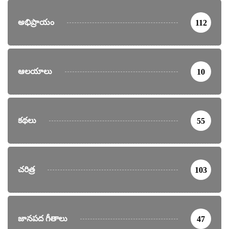
అభిప్రాయం
112
ఆలయాలు
10
కథలు
55
చరిత్ర
103
జానపద గీతాలు
47