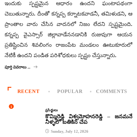
ఇందుకు స్పష్టమైన ఆధారం ఉందని ఘంటాపథంగా
చెబుతున్నారు. దీంతో కన్నప్ప కర్నాటకవాడనీ, తమిళుడని, ఆ
ప్రాంతాల వారు చేసిన వాదనలో నిజం లేదని స్పష్టమైంది.
కన్నప్ప వైఎస్సార్ జిల్లావాడేననడానికి రుజువుగా ఆయన
ప్రతిష్టించిన శివలింగం రాజంపేట మండలం ఊటుకూరులో
నేటికీ ఉందని పండిత పరిశోధకులు స్పష్టం చేస్తున్నారు.
పూర్తి వివరాలు ...
RECENT
POPULAR
COMMENTS
1
ప్రసిద్ధులు
కొమ్మిరెడ్డి విశ్వమోహనరెడ్డి – జనమనే
నీళ్ళలో బతికిన చేప
Sunday, July 12, 2026