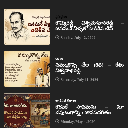
ప్రసిద్ధులు
కొమ్మిరెడ్డి విశ్వమోహనరెడ్డి –
జనమనే నీళ్ళలో బతికిన చేప
Sunday, July 12, 2026
కథలు
నమ్ముకొన్న నేల (కథ) – కేతు
విశ్వనాథరెడ్డి
Saturday, July 11, 2026
జానపద గీతాలు
కొంపకే సావమను – మా
డవుటుగాన్ని : జానపదగీతం
Monday, May 4, 2026