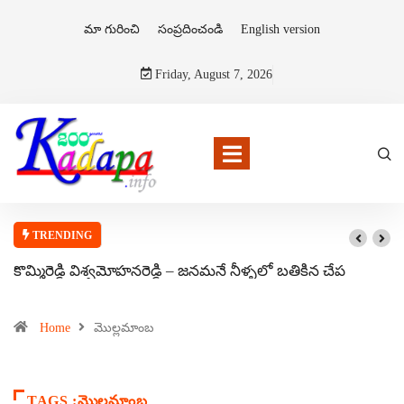
మా గురించి
సంప్రదించండి
English version
Friday, August 7, 2026
TRENDING
కొమ్మిరెడ్డి విశ్వమోహనరెడ్డి – జనమనే నీళ్ళలో బతికిన చేప
Home
మొల్లమాంబ
TAGS :మొల్లమాంబ