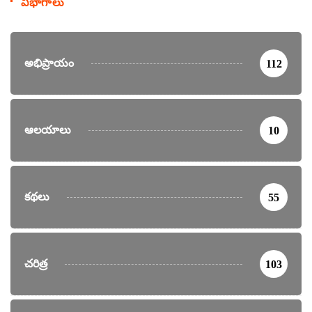
విభాగాలు
అభిప్రాయం
112
ఆలయాలు
10
కథలు
55
చరిత్ర
103