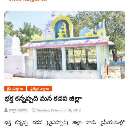
కైఫియత్తులు
ప్రత్యేక వార్తలు
భక్త కన్నప్పది మన కడప జిల్లా
వార్తా విభాగం
Sunday, February 19, 2012
భక్త కన్నప్ప కడప (వైఎస్సార్) జిల్లా వాడే. కైఫీయతుల్లో