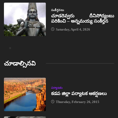
సంకీర్తనలు
చూడరెవ్వరు దీనిసోద్యంబు
పరికించి – అన్నమయ్య సంకీర్తన
Saturday, April 4, 2026
చూడాల్సినవి
పర్యాటకం
కడప జిల్లా పర్యాటక ఆకర్షణలు
Thursday, February 26, 2015