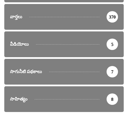
వార్తలు
370
వీడియోలు
5
సాగునీటి పథకాలు
7
సాహిత్యం
8