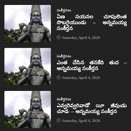
సంకీర్తనలు
ఏణ నయనల చూపులెంత
సొబగైయుండు – అన్నమయ్య
సంకీర్తన
Saturday, April 4, 2026
సంకీర్తనలు
ఎంత చేసిన తనకేది తుద –
అన్నమయ్య సంకీర్తన
Saturday, April 4, 2026
సంకీర్తనలు
ఎవ్వరెవ్వరివాడో యీ జీవుఁడు
చూడ- – అన్నమయ్య సంకీర్తన
Saturday, April 4, 2026