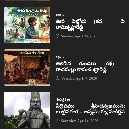
కథలు
ఊరి పిల్లోడు (కథ) – పి
రామకృష్ణారెడ్డి
Sunday, April 26, 2026
కథలు
అలసిన గుండెలు (కథ) –
రాచమల్లు రామచంద్రారెడ్డి
Tuesday, April 7, 2026
సంకీర్తనలు
ఏదైవము శ్రీపాదన్నఖమునఁ
బుట్టినగంగ – అన్నమయ్య సంకీర్తన
Saturday, April 4, 2026