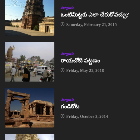
పర్యాటకం
ఒంటిమిట్టకు ఎలా చేరుకోవచ్చు?
Saturday, February 21, 2015
పర్యాటకం
రాయచోటి పట్టణం
Friday, May 25, 2018
పర్యాటకం
గండికోట
Friday, October 3, 2014