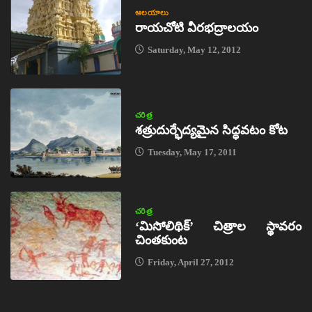
ఆలయాలు
రాయచోటి వీరభద్రాలయం
Saturday, May 12, 2012
చరిత్ర
శత్రుదుర్భేద్యమైన సిద్ధవటం కోట
Tuesday, May 17, 2011
చరిత్ర
‘మిసోలిథిక్‌’ చిత్రాల స్థావరం
చింతకుంట
Friday, April 27, 2012