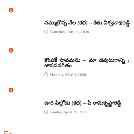
2
కథలు
నమ్ముకొన్న నేల (కథ) – కేతు విశ్వనాథరెడ్డి
Saturday, July 11, 2026
3
జానపద గీతాలు
కొంపకే సావమను – మా డవుటుగాన్ని :
జానపదగీతం
Monday, May 4, 2026
4
కథలు
ఊరి పిల్లోడు (కథ) – పి రామకృష్ణారెడ్డి
Sunday, April 26, 2026