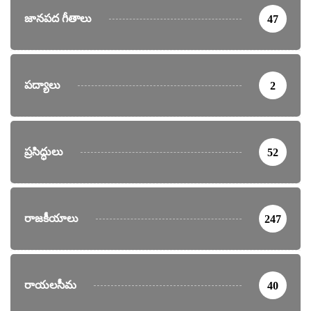
జానపద గీతాలు
47
పద్యాలు
2
ప్రసిద్ధులు
52
రాజకీయాలు
247
రాయలసీమ
40