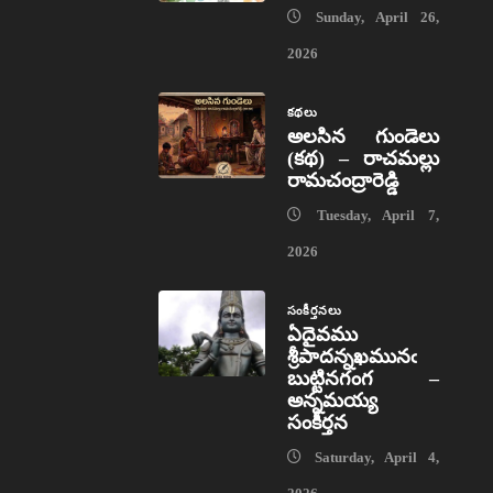
Sunday, April 26,
2026
కథలు
అలసిన గుండెలు
(కథ) – రాచమల్లు
రామచంద్రారెడ్డి
Tuesday, April 7,
2026
సంకీర్తనలు
ఏదైవము
శ్రీపాదన్నఖమునఁ
బుట్టినగంగ –
అన్నమయ్య
సంకీర్తన
Saturday, April 4,