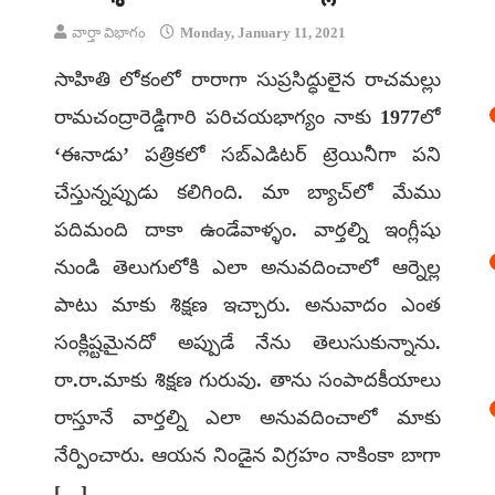
వార్తా విభాగం
Monday, January 11, 2021
సాహితి లోకంలో రారాగా సుప్రసిద్ధులైన రాచమల్లు
రామచంద్రారెడ్డిగారి పరిచయభాగ్యం నాకు 1977లో
‘ఈనాడు’ పత్రికలో సబ్‌ఎడిటర్‌ ట్రెయినీగా పని
చేస్తున్నప్పుడు కలిగింది. మా బ్యాచ్‌లో మేము
పదిమంది దాకా ఉండేవాళ్ళం. వార్తల్ని ఇంగ్లీషు
నుండి తెలుగులోకి ఎలా అనువదించాలో ఆర్నెల్ల
పాటు మాకు శిక్షణ ఇచ్చారు. అనువాదం ఎంత
సంక్లిష్టమైనదో అప్పుడే నేను తెలుసుకున్నాను.
రా.రా.మాకు శిక్షణ గురువు. తాను సంపాదకీయాలు
రాస్తూనే వార్తల్ని ఎలా అనువదించాలో మాకు
నేర్పించారు. ఆయన నిండైన విగ్రహం నాకింకా బాగా
[…]