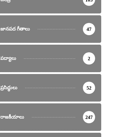
జానపద గీతాలు
47
పద్యాలు
2
ప్రసిద్ధులు
52
రాజకీయాలు
247