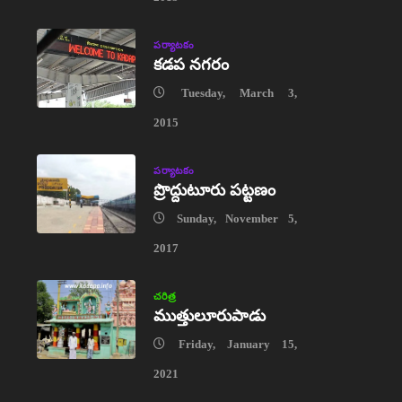
పర్యాటకం
కడప నగరం
Tuesday, March 3,
2015
పర్యాటకం
ప్రొద్దుటూరు పట్టణం
Sunday, November 5,
2017
చరిత్ర
ముత్తులూరుపాడు
Friday, January 15,
2021