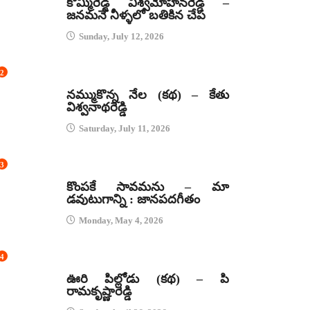
కొమ్మిరెడ్డి విశ్వమోహనరెడ్డి –
జనమనే నీళ్ళలో బతికిన చేప
Sunday, July 12, 2026
2
కథలు
నమ్ముకొన్న నేల (కథ) – కేతు
విశ్వనాథరెడ్డి
Saturday, July 11, 2026
3
జానపద గీతాలు
కొంపకే సావమను – మా
డవుటుగాన్ని : జానపదగీతం
Monday, May 4, 2026
4
కథలు
ఊరి పిల్లోడు (కథ) – పి
రామకృష్ణారెడ్డి