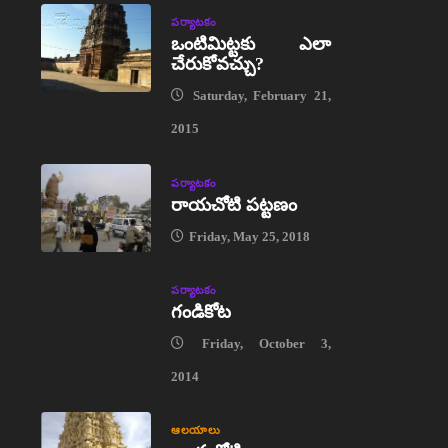
పర్యాటకం
ఒంటిమిట్టకు ఎలా
చేరుకోవచ్చు?
Saturday, February 21,
2015
పర్యాటకం
రాయచోటి పట్టణం
Friday, May 25, 2018
పర్యాటకం
గండికోట
Friday, October 3,
2014
ఆలయాలు