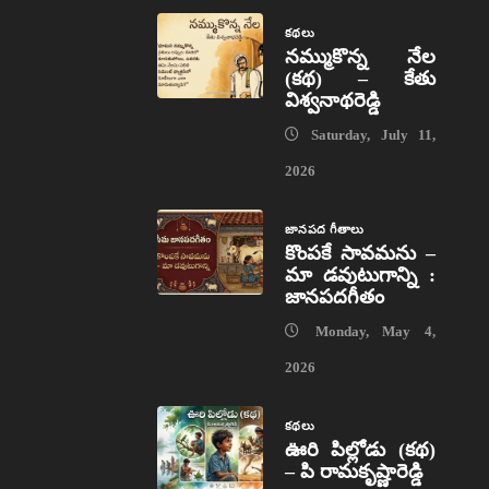
కథలు
నమ్ముకొన్న నేల
(కథ) – కేతు
విశ్వనాథరెడ్డి
Saturday, July 11,
2026
జానపద గీతాలు
కొంపకే సావమను –
మా డవుటుగాన్ని :
జానపదగీతం
Monday, May 4,
2026
కథలు
ఊరి పిల్లోడు (కథ)
– పి రామకృష్ణారెడ్డి