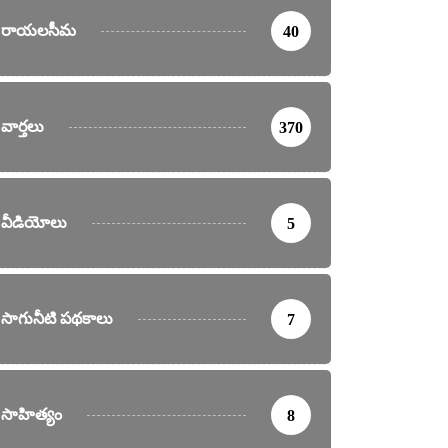
రాయలసీమ
40
వార్తలు
370
వీడియోలు
5
సాగునీటి పథకాలు
7
సాహిత్యం
8