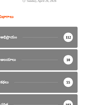
Sunday, April 26, 2026
విభాగాలు
అభిప్రాయం
112
ఆలయాలు
10
కథలు
55
చరిత్ర
103