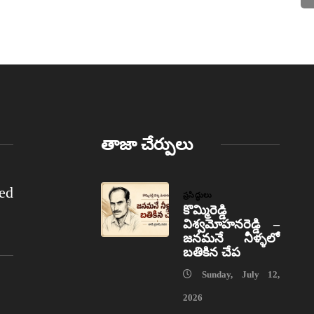
తాజా చేర్పులు
ed
ప్రసిద్ధులు
కొమ్మిరెడ్డి
విశ్వమోహనరెడ్డి –
జనమనే నీళ్ళలో
బతికిన చేప
Sunday, July 12,
2026