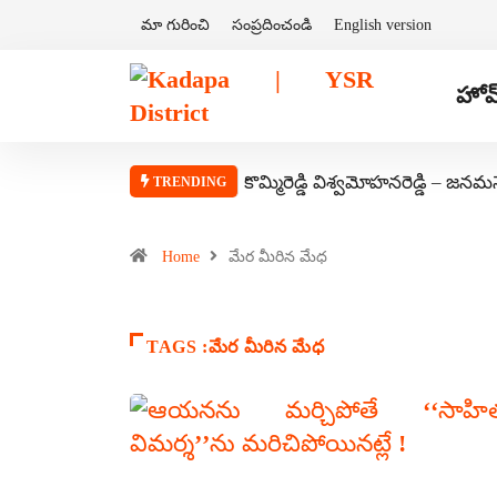
మా గురించి
సంప్రదించండి
English version
హోమ
కొమ్మిరెడ్డి విశ్వమోహనరెడ్డి – జనమ
TRENDING
Home
మేర మీరిన మేధ
TAGS :మేర మీరిన మేధ