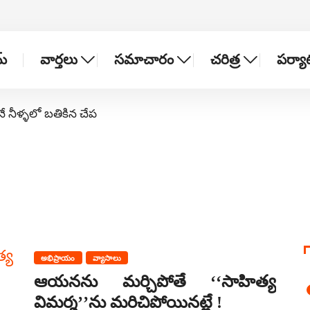
్
వార్తలు
సమాచారం
చరిత్ర
పర్య
నే నీళ్ళలో బతికిన చేప
అభిప్రాయం
వ్యాసాలు
ఆయనను మర్చిపోతే ‘‘సాహిత్య
విమర్శ’’ను మరిచిపోయినట్లే !