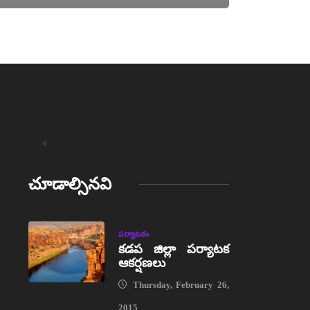
చూడాల్సినవి
పర్యాటకం
కడప జిల్లా పర్యాటక
ఆకర్షణలు
Thursday, February 26,
2015