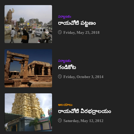
పర్యాటకం
రాయచోటి పట్టణం
Friday, May 25, 2018
పర్యాటకం
గండికోట
Friday, October 3, 2014
ఆలయాలు
రాయచోటి వీరభద్రాలయం
Saturday, May 12, 2012