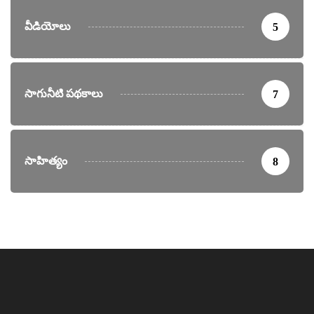
వీడియోలు
5
సాగునీటి పథకాలు
7
సాహిత్యం
8