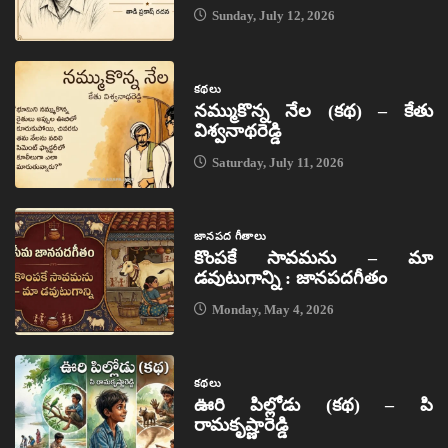
Sunday, July 12, 2026
కథలు
నమ్ముకొన్న నేల (కథ) – కేతు
విశ్వనాథరెడ్డి
Saturday, July 11, 2026
జానపద గీతాలు
కొంపకే సావమను – మా
డవుటుగాన్ని : జానపదగీతం
Monday, May 4, 2026
కథలు
ఊరి పిల్లోడు (కథ) – పి
రామకృష్ణారెడ్డి