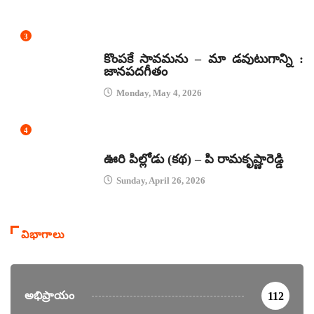
3
జానపద గీతాలు
కొంపకే సావమను – మా డవుటుగాన్ని :
జానపదగీతం
Monday, May 4, 2026
4
కథలు
ఊరి పిల్లోడు (కథ) – పి రామకృష్ణారెడ్డి
Sunday, April 26, 2026
విభాగాలు
అభిప్రాయం
112