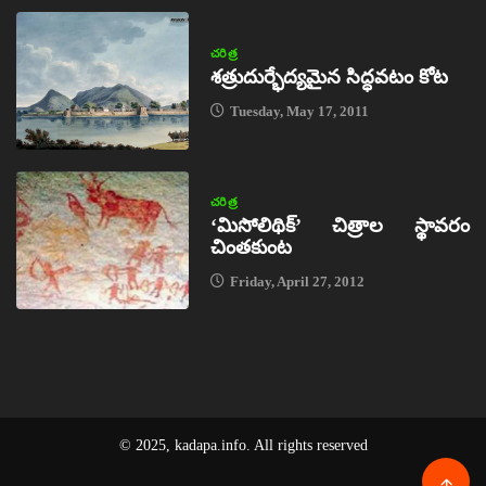
చరిత్ర
శత్రుదుర్భేద్యమైన సిద్ధవటం కోట
Tuesday, May 17, 2011
చరిత్ర
‘మిసోలిథిక్‌’ చిత్రాల స్థావరం
చింతకుంట
Friday, April 27, 2012
© 2025, kadapa.info. All rights reserved