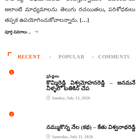
అలాంటి మాధ్యమాలను తెలుగు రచయితలు, పరిశోధకులు
తప్పక ఉపయోగించుకోవాలన్నారు. […]
పూర్తి వివరాలు ...
RECENT
POPULAR
COMMENTS
1
ప్రసిద్ధులు
కొమ్మిరెడ్డి విశ్వమోహనరెడ్డి – జనమనే
నీళ్ళలో బతికిన చేప
Sunday, July 12, 2026
2
కథలు
నమ్ముకొన్న నేల (కథ) – కేతు విశ్వనాథరెడ్డి
Saturday, July 11, 2026