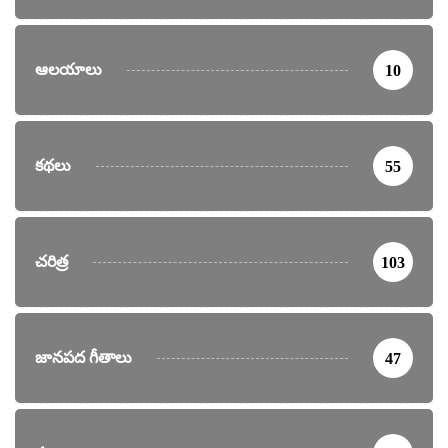
ఆలయాలు
10
కథలు
55
చరిత్ర
103
జానపద గీతాలు
47