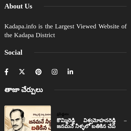
About Us
Kadapa.info is the Largest Viewed Website of
the Kadapa District
Social
తాజా చేర్పులు
ప్రసిద్ధులు
కొమ్మిరెడ్డి విశ్వమోహనరెడ్డి –
జనమనే నీళ్ళలో బతికిన చేప