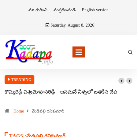
మా గురించి
సంప్రదించండి
English version
Saturday, August 8, 2026
TRENDING
కొమ్మిరెడ్డి విశ్వమోహనరెడ్డి – జనమనే నీళ్ళలో బతికిన చేప
Home
మేడిపల్లి రవికుమార్
TAGS :మేడిపల్లి రవికుమార్