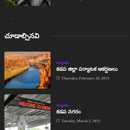
చూడాల్సినవి
పర్యాటకం
కడప జిల్లా పర్యాటక ఆకర్షణలు
Thursday, February 26, 2015
పర్యాటకం
కడప నగరం
Tuesday, March 3, 2015