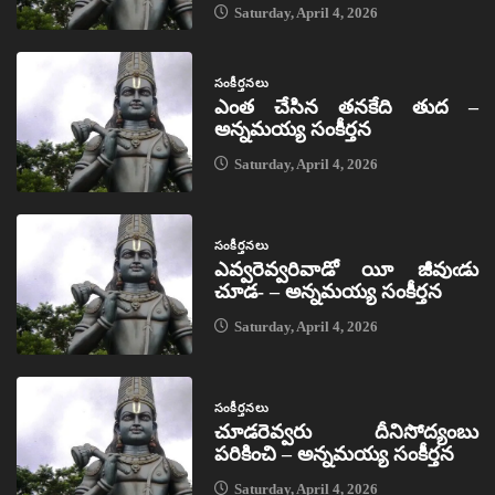
Saturday, April 4, 2026
సంకీర్తనలు
ఎంత చేసిన తనకేది తుద –
అన్నమయ్య సంకీర్తన
Saturday, April 4, 2026
సంకీర్తనలు
ఎవ్వరెవ్వరివాడో యీ జీవుఁడు
చూడ- – అన్నమయ్య సంకీర్తన
Saturday, April 4, 2026
సంకీర్తనలు
చూడరెవ్వరు దీనిసోద్యంబు
పరికించి – అన్నమయ్య సంకీర్తన
Saturday, April 4, 2026