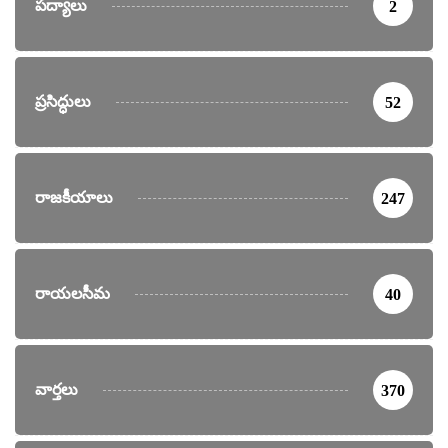
పద్యాలు
2
ప్రసిద్ధులు
52
రాజకీయాలు
247
రాయలసీమ
40
వార్తలు
370