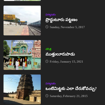
పర్యాటకం
ప్రొద్దుటూరు పట్టణం
Sunday, November 5, 2017
చరిత్ర
ముత్తులూరుపాడు
Friday, January 15, 2021
పర్యాటకం
ఒంటిమిట్టకు ఎలా చేరుకోవచ్చు?
Saturday, February 21, 2015