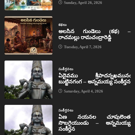
Sunday, April 26, 2026
కథలు
అలసిన గుండెలు (కథ) –
రాచమల్లు రామచంద్రారెడ్డి
Tuesday, April 7, 2026
సంకీర్తనలు
ఏదైవము శ్రీపాదన్నఖమునఁ
బుట్టినగంగ – అన్నమయ్య సంకీర్తన
Saturday, April 4, 2026
సంకీర్తనలు
ఏణ నయనల చూపులెంత
సొబగైయుండు – అన్నమయ్య
సంకీర్తన