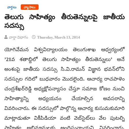
వార్తలు
వ్యాసాలు
తెలుగు సాహిత్యం తీరుతెన్నులపై జాతీయ
సదస్సు
వార్తా విభాగం
Thursday, March 13, 2014
యోగివేమన విశ్వవిద్యాలయం తెలుగుశాఖ ఆధ్వర్యంలో
’21వ శతాబ్దిలో తెలుగు సాహిత్యం తీరుతెన్నులు’ అనే
అంశంపై జాతీయ సదస్సు సి.వి.రామన్ విజ్ఞాన భవన్‌లోని
సదస్సుల గదిలో బుధవారం మొదలైంది. ఆచార్య రాచపాళెం
చంద్రశేఖర్‌రెడ్డి అధ్యక్షోపన్యాసం చేస్తూ సమాజ కోణం నుంచి
సాహిత్యాన్ని అధ్యయనం చేయాల్సిన అవసరాన్ని
వివరించారు. ఈ సదస్సులో పాల్గొన్న ఆచార్య కుసుమకుమారి
మాట్లాడుతూ వికీపిడియా వంటి వెబ్‌సైట్‌లు వేల పుటల్ని
సాహిత్య అభిమానులకు అందిస్తున్నాయని వివరించారు.