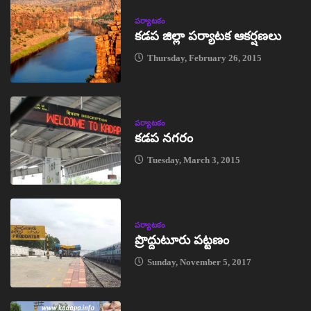
పర్యాటకం
కడప జిల్లా పర్యాటక ఆకర్షణలు
Thursday, February 26, 2015
పర్యాటకం
కడప నగరం
Tuesday, March 3, 2015
పర్యాటకం
ప్రొద్దుటూరు పట్టణం
Sunday, November 5, 2017