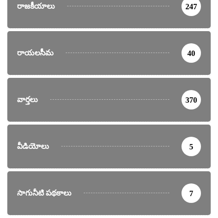
రాజకీయాలు
247
రాయలసీమ
40
వార్తలు
370
వీడియోలు
5
సాగునీటి పథకాలు
7