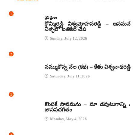
1
ప్రసిద్ధులు
కొమ్మిరెడ్డి విశ్వమోహనరెడ్డి – జనమనే
నీళ్ళలో బతికిన చేప
Sunday, July 12, 2026
2
కథలు
నమ్ముకొన్న నేల (కథ) – కేతు విశ్వనాథరెడ్డి
Saturday, July 11, 2026
3
జానపద గీతాలు
కొంపకే సావమను – మా డవుటుగాన్ని :
జానపదగీతం
Monday, May 4, 2026
4