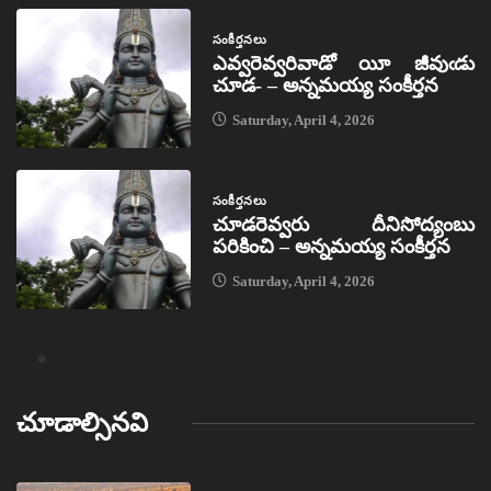
సంకీర్తనలు
ఎవ్వరెవ్వరివాడో యీ జీవుఁడు
చూడ- – అన్నమయ్య సంకీర్తన
Saturday, April 4, 2026
సంకీర్తనలు
చూడరెవ్వరు దీనిసోద్యంబు
పరికించి – అన్నమయ్య సంకీర్తన
Saturday, April 4, 2026
చూడాల్సినవి