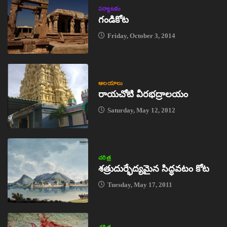
పర్యాటకం
గండికోట
Friday, October 3, 2014
ఆలయాలు
రాయచోటి వీరభద్రాలయం
Saturday, May 12, 2012
చరిత్ర
శత్రుదుర్భేద్యమైన సిద్ధవటం కోట
Tuesday, May 17, 2011
చరిత్ర