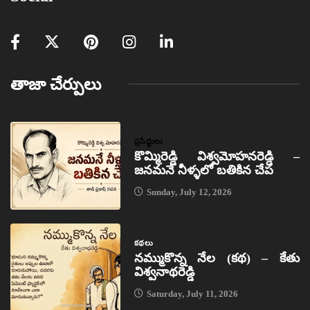
తాజా చేర్పులు
ప్రసిద్ధులు
కొమ్మిరెడ్డి విశ్వమోహనరెడ్డి –
జనమనే నీళ్ళలో బతికిన చేప
Sunday, July 12, 2026
కథలు
నమ్ముకొన్న నేల (కథ) – కేతు
విశ్వనాథరెడ్డి
Saturday, July 11, 2026