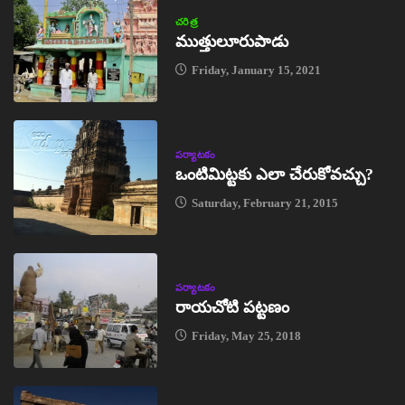
చరిత్ర
ముత్తులూరుపాడు
Friday, January 15, 2021
పర్యాటకం
ఒంటిమిట్టకు ఎలా చేరుకోవచ్చు?
Saturday, February 21, 2015
పర్యాటకం
రాయచోటి పట్టణం
Friday, May 25, 2018