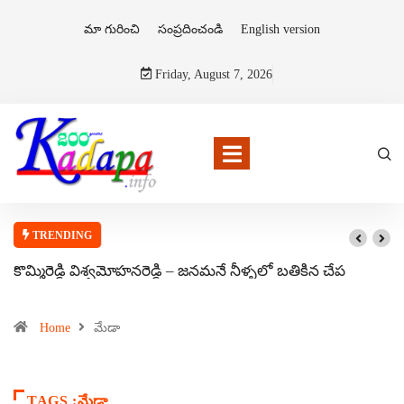
మా గురించి
సంప్రదించండి
English version
Friday, August 7, 2026
TRENDING
కొమ్మిరెడ్డి విశ్వమోహనరెడ్డి – జనమనే నీళ్ళలో బతికిన చేప
Home
మేడా
TAGS :మేడా