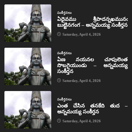
సంకీర్తనలు
ఏదైవము శ్రీపాదన్నఖమునఁ
బుట్టినగంగ – అన్నమయ్య సంకీర్తన
Saturday, April 4, 2026
సంకీర్తనలు
ఏణ నయనల చూపులెంత
సొబగైయుండు – అన్నమయ్య
సంకీర్తన
Saturday, April 4, 2026
సంకీర్తనలు
ఎంత చేసిన తనకేది తుద –
అన్నమయ్య సంకీర్తన
Saturday, April 4, 2026