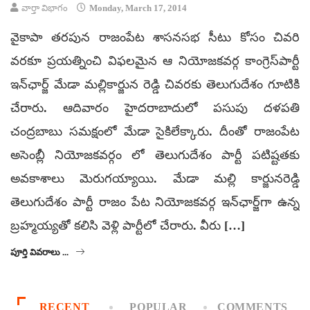
వార్తా విభాగం
Monday, March 17, 2014
వైకాపా తరపున రాజంపేట శాసనసభ సీటు కోసం చివరి
వరకూ ప్రయత్నించి విఫలమైన ఆ నియోజకవర్గ కాంగ్రెస్‌పార్టీ
ఇన్‌ఛార్జ్‌ మేడా మల్లికార్జున రెడ్డి చివరకు తెలుగుదేశం గూటికి
చేరారు. ఆదివారం హైదరాబాదులో పసుపు దళపతి
చంద్రబాబు సమక్షంలో మేడా సైకిలేక్కారు. దీంతో రాజంపేట
అసెంబ్లీ నియోజకవర్గం లో తెలుగుదేశం పార్టీ పటిష్టతకు
అవకాశాలు మెరుగయ్యాయి. మేడా మల్లి కార్జునరెడ్డి
తెలుగుదేశం పార్టీ రాజం పేట నియోజకవర్గ ఇన్‌ఛార్జ్‌గా ఉన్న
బ్రహ్మయ్యతో కలిసి వెళ్లి పార్టీలో చేరారు. వీరు […]
పూర్తి వివరాలు ...
RECENT
POPULAR
COMMENTS