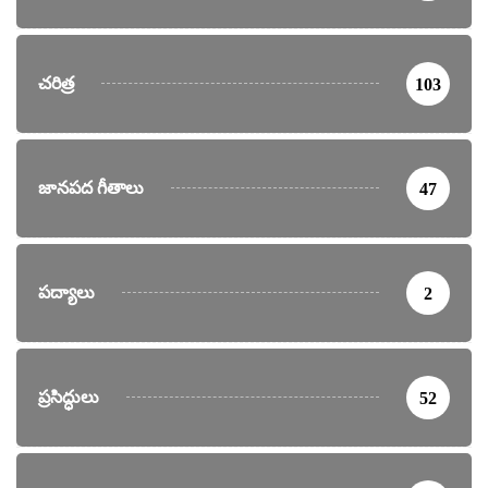
చరిత్ర
103
జానపద గీతాలు
47
పద్యాలు
2
ప్రసిద్ధులు
52