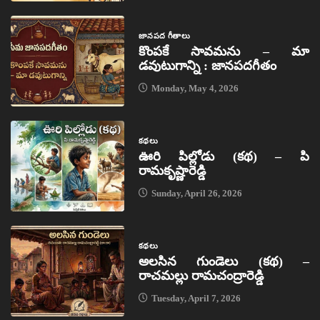
జానపద గీతాలు
కొంపకే సావమను – మా
డవుటుగాన్ని : జానపదగీతం
Monday, May 4, 2026
కథలు
ఊరి పిల్లోడు (కథ) – పి
రామకృష్ణారెడ్డి
Sunday, April 26, 2026
కథలు
అలసిన గుండెలు (కథ) –
రాచమల్లు రామచంద్రారెడ్డి
Tuesday, April 7, 2026