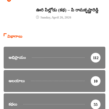
కథలు
ఊరి పిల్లోడు (కథ) – పి రామకృష్ణారెడ్డి
Sunday, April 26, 2026
విభాగాలు
అభిప్రాయం
112
ఆలయాలు
10
కథలు
55