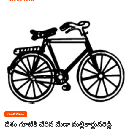
రాజకీయాలు
దేశం గూటికి చేరిన మేడా మల్లికార్జునరెడ్డి