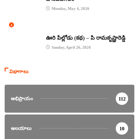
Monday, May 4, 2026
4
కథలు
ఊరి పిల్లోడు (కథ) – పి రామకృష్ణారెడ్డి
Sunday, April 26, 2026
విభాగాలు
అభిప్రాయం
112
ఆలయాలు
10