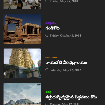
Friday, May 25, 2018
పర్యాటకం
గండికోట
Friday, October 3, 2014
ఆలయాలు
రాయచోటి వీరభద్రాలయం
Saturday, May 12, 2012
చరిత్ర
శత్రుదుర్భేద్యమైన సిద్ధవటం కోట
Tuesday, May 17, 2011