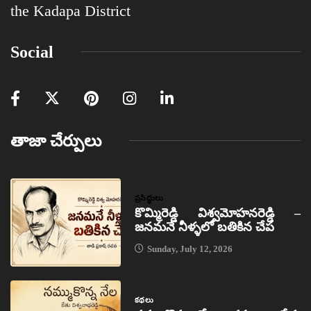
the Kadapa District
Social
తాజా చేర్పులు
ప్రసిద్ధులు
కొమ్మిరెడ్డి విశ్వమోహనరెడ్డి –
జనమనే నీళ్ళలో బతికిన చేప
Sunday, July 12, 2026
కథలు