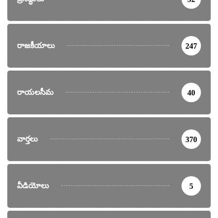
రాజకీయాలు
247
రాయలసీమ
40
వార్తలు
370
వీడియోలు
5