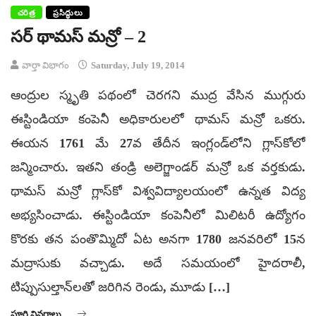
చరిత్ర
ప్రసిద్ధులు
సర్ థామస్ మన్రో – 2
వార్తా విభాగం
Saturday, July 19, 2014
ఆంద్రుల స్మృతి పథంలో చెరగని ముద్ర వేసిన ముగ్గురు
ఈస్టిండియా కంపెనీ అధికారులలో థామస్ మన్రో ఒకరు.
ఈయన 1761 మే 27వ తేదీన ఇంగ్లండ్‌లోని గ్లాస్‌కోలో
జన్మించారు. ఇతని తండ్రి అలెగ్జాండర్ మన్రో ఒక వర్తకుడు.
థామస్ మన్రో గ్లాస్‌కో విశ్వవిద్యాలయంలో ఉన్నత విద్య
అభ్యసించాడు. ఈస్టిండియా కంపెనీలో మిలిటరీ ఉద్యోగం
కొరకు తన పంతొమ్మిదో ఏట అనగా 1780 జనవరిలో 15న
మద్రాసుకు వచ్చాడు. అదే సమయంలో హైదరాలీ,
టిప్పుసుల్తాన్‌లతో జరిగిన రెండు, మూడు […]
పూర్తి వివరాలు ...