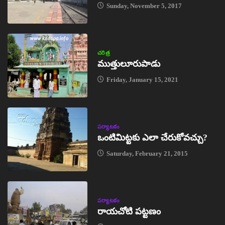
Sunday, November 5, 2017
చరిత్ర
ముత్తులూరుపాడు
Friday, January 15, 2021
పర్యాటకం
ఒంటిమిట్టకు ఎలా చేరుకోవచ్చు?
Saturday, February 21, 2015
పర్యాటకం
రాయచోటి పట్టణం