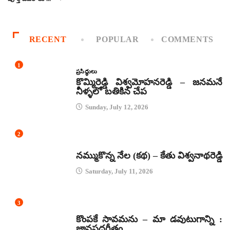
RECENT
POPULAR
COMMENTS
1
ప్రసిద్ధులు
కొమ్మిరెడ్డి విశ్వమోహనరెడ్డి – జనమనే
నీళ్ళలో బతికిన చేప
Sunday, July 12, 2026
2
కథలు
నమ్ముకొన్న నేల (కథ) – కేతు విశ్వనాథరెడ్డి
Saturday, July 11, 2026
3
జానపద గీతాలు
కొంపకే సావమను – మా డవుటుగాన్ని :
జానపదగీతం