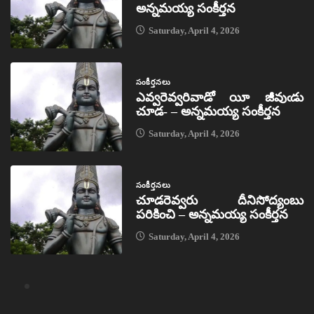
అన్నమయ్య సంకీర్తన
Saturday, April 4, 2026
సంకీర్తనలు
ఎవ్వరెవ్వరివాడో యీ జీవుఁడు
చూడ- – అన్నమయ్య సంకీర్తన
Saturday, April 4, 2026
సంకీర్తనలు
చూడరెవ్వరు దీనిసోద్యంబు
పరికించి – అన్నమయ్య సంకీర్తన
Saturday, April 4, 2026