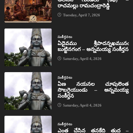
రాచమల్లు రామచంద్రారెడ్డి
Tuesday, April 7, 2026
సంకీర్తనలు
ఏదైవము శ్రీపాదన్నఖమునఁ
బుట్టినగంగ – అన్నమయ్య సంకీర్తన
Saturday, April 4, 2026
సంకీర్తనలు
ఏణ నయనల చూపులెంత
సొబగైయుండు – అన్నమయ్య
సంకీర్తన
Saturday, April 4, 2026
సంకీర్తనలు
ఎంత చేసిన తనకేది తుద –