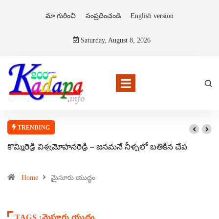
మా గురించి
సంప్రదించండి
English version
Saturday, August 8, 2026
TRENDING
కొమ్మిరెడ్డి విశ్వమోహనరెడ్డి – జనమనే నీళ్ళలో బతికిన చేప
Home
మైసూరు యుద్ధం
TAGS :మైసూరు యుద్ధం