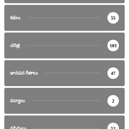
కథలు
55
చరిత్ర
103
జానపద గీతాలు
47
పద్యాలు
2
ప్రసిద్ధులు
52