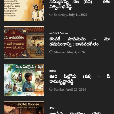
నమ్ముకొన్న నేల (కథ) – కేతు
విశ్వనాథరెడ్డి
Saturday, July 11, 2026
జానపద గీతాలు
కొంపకే సావమను – మా
డవుటుగాన్ని : జానపదగీతం
Monday, May 4, 2026
కథలు
ఊరి పిల్లోడు (కథ) – పి
రామకృష్ణారెడ్డి
Sunday, April 26, 2026
కథలు
అలసిన గుండెలు (కథ) –