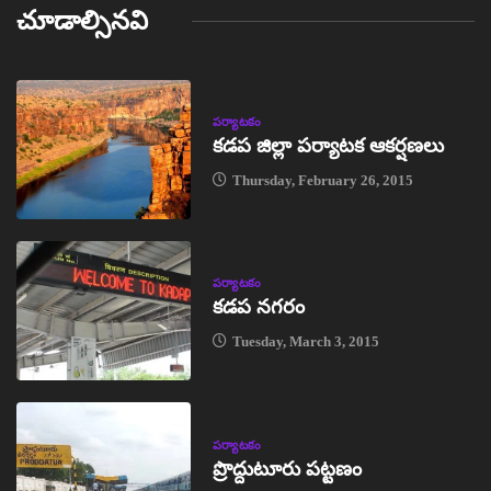
చూడాల్సినవి
పర్యాటకం
కడప జిల్లా పర్యాటక ఆకర్షణలు
Thursday, February 26, 2015
పర్యాటకం
కడప నగరం
Tuesday, March 3, 2015
పర్యాటకం
ప్రొద్దుటూరు పట్టణం