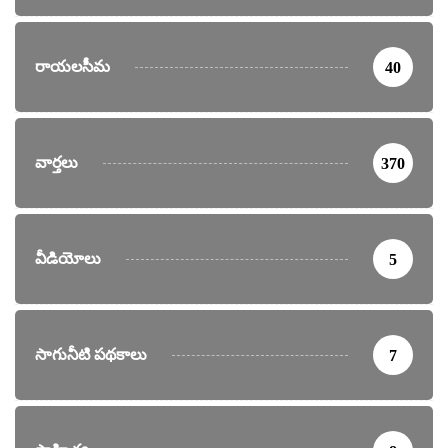
రాయలసీమ
40
వార్తలు
370
వీడియోలు
5
సాగునీటి పథకాలు
7