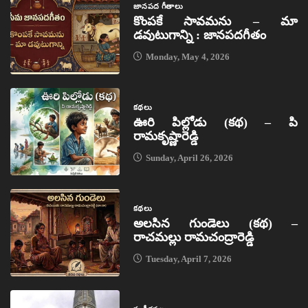
జానపద గీతాలు
కొంపకే సావమను – మా
డవుటుగాన్ని : జానపదగీతం
Monday, May 4, 2026
కథలు
ఊరి పిల్లోడు (కథ) – పి
రామకృష్ణారెడ్డి
Sunday, April 26, 2026
కథలు
అలసిన గుండెలు (కథ) –
రాచమల్లు రామచంద్రారెడ్డి
Tuesday, April 7, 2026