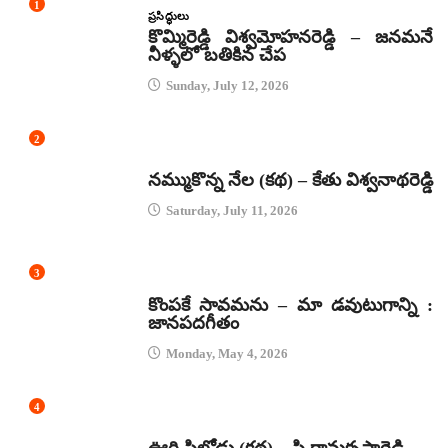
1
ప్రసిద్ధులు
కొమ్మిరెడ్డి విశ్వమోహనరెడ్డి – జనమనే
నీళ్ళలో బతికిన చేప
Sunday, July 12, 2026
2
కథలు
నమ్ముకొన్న నేల (కథ) – కేతు విశ్వనాథరెడ్డి
Saturday, July 11, 2026
3
జానపద గీతాలు
కొంపకే సావమను – మా డవుటుగాన్ని :
జానపదగీతం
Monday, May 4, 2026
4
కథలు
ఊరి పిల్లోడు (కథ) – పి రామకృష్ణారెడ్డి