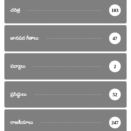
చరిత్ర
103
జానపద గీతాలు
47
పద్యాలు
2
ప్రసిద్ధులు
52
రాజకీయాలు
247