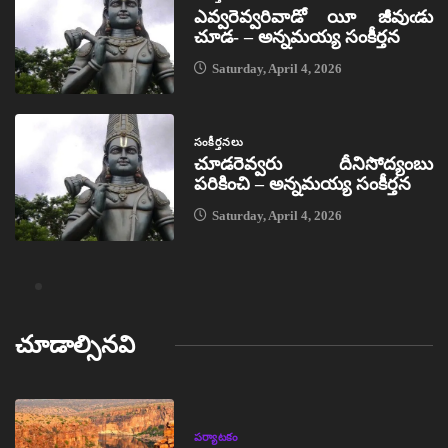
ఎవ్వరెవ్వరివాడో యీ జీవుఁడు
చూడ- – అన్నమయ్య సంకీర్తన
Saturday, April 4, 2026
సంకీర్తనలు
చూడరెవ్వరు దీనిసోద్యంబు
పరికించి – అన్నమయ్య సంకీర్తన
Saturday, April 4, 2026
చూడాల్సినవి
పర్యాటకం