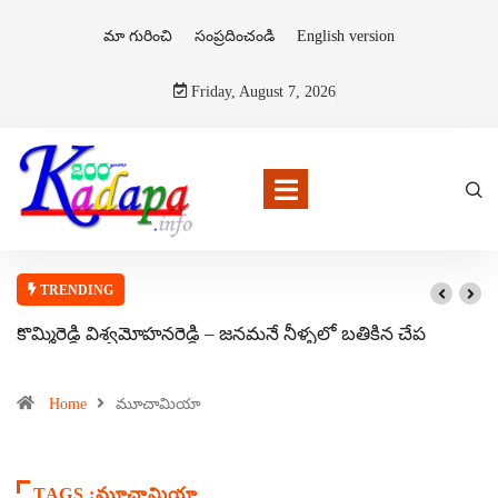
మా గురించి
సంప్రదించండి
English version
Friday, August 7, 2026
TRENDING
కొమ్మిరెడ్డి విశ్వమోహనరెడ్డి – జనమనే నీళ్ళలో బతికిన చేప
Home
మూచామియా
TAGS :మూచామియా