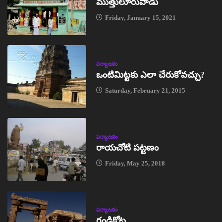
ముత్తులూరుపాడు
Friday, January 15, 2021
పర్యాటకం
ఒంటిమిట్టకు ఎలా చేరుకోవచ్చు?
Saturday, February 21, 2015
పర్యాటకం
రాయచోటి పట్టణం
Friday, May 25, 2018
పర్యాటకం
గండికోట