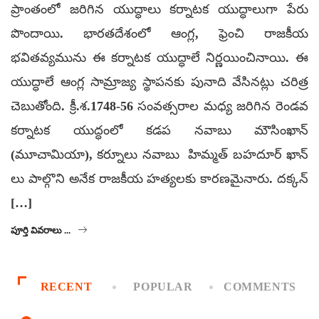
ప్రాంతంలో జరిగిన యుద్ధాలు కర్నాటక యుద్ధాలుగా పేరు
పొందాయి. భారతదేశంలో ఆంగ్ల, ఫ్రెంచి రాజకీయ
భవితవ్యమును ఈ కర్నాటక యుద్ధాలే నిర్ణయించినాయి. ఈ
యుద్ధాలే ఆంగ్ల సామ్రాజ్య స్థాపనకు పునాది వేసినట్లు చరిత్ర
చెబుతోంది. క్రీ.శ.1748-56 సంవత్సరాల మధ్య జరిగిన రెండవ
కర్నాటక యుద్ధంలో కడప నవాబు మౌసింఖాన్
(మూచామియా), కర్నూలు నవాబు హిమ్మత్ బహదూర్ ఖాన్
లు పాల్గొని అనేక రాజకీయ హత్యలకు కారణమైనారు. దక్కన్
[…]
పూర్తి వివరాలు ...
RECENT
POPULAR
COMMENTS