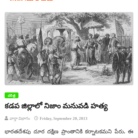
చరిత్ర
కడప జిల్లాలో నిజాం మనువడి హత్య
వార్తా విభాగం
Friday, September 20, 2013
భారతదేశపు దూర దక్షిణ ప్రాంతానికి కర్నాటకమని పేరు. ఈ