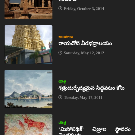
Friday, October 3, 2014
ఆలయాలు
రాయచోటి వీరభద్రాలయం
Saturday, May 12, 2012
చరిత్ర
శత్రుదుర్భేద్యమైన సిద్ధవటం కోట
Tuesday, May 17, 2011
చరిత్ర
‘మిసోలిథిక్‌’ చిత్రాల స్థావరం