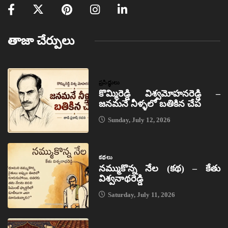
తాజా చేర్పులు
ప్రసిద్ధులు
కొమ్మిరెడ్డి విశ్వమోహనరెడ్డి –
జనమనే నీళ్ళలో బతికిన చేప
Sunday, July 12, 2026
కథలు
నమ్ముకొన్న నేల (కథ) – కేతు
విశ్వనాథరెడ్డి
Saturday, July 11, 2026