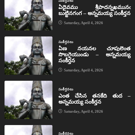
సంకీర్తనలు
ఏదైవము శ్రీపాదన్నఖమునఁ
బుట్టినగంగ – అన్నమయ్య సంకీర్తన
Saturday, April 4, 2026
సంకీర్తనలు
ఏణ నయనల చూపులెంత
సొబగైయుండు – అన్నమయ్య
సంకీర్తన
Saturday, April 4, 2026
సంకీర్తనలు
ఎంత చేసిన తనకేది తుద –
అన్నమయ్య సంకీర్తన
Saturday, April 4, 2026
సంకీర్తనలు