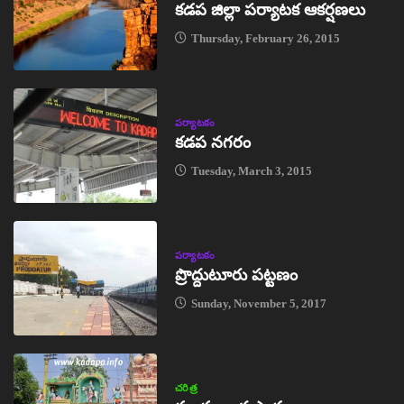
కడప జిల్లా పర్యాటక ఆకర్షణలు
Thursday, February 26, 2015
పర్యాటకం
కడప నగరం
Tuesday, March 3, 2015
పర్యాటకం
ప్రొద్దుటూరు పట్టణం
Sunday, November 5, 2017
చరిత్ర