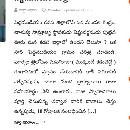
వార్తా విభాగం
Monday, September 21, 2020
పెద్దముడియం కడప జిల్లాలోని ఒక మండల కేంద్రం.
చాళుక్య సామ్రాజ్య స్థాపకుడు విష్ణువర్ధనుడు పుట్టిన
ఊరు మన కడప జిల్లాలో ఉందని తెలుసా ? ఒక
సారి పెద్దముడియం గ్రామం చరిత్ర చూడండి.
పూర్వం త్రిలోచన మహారాజు ( ముక్కంటి కడువెట్టి )
గంగానదిలో స్నానం చేయడానికి కాశీ నగరానికి
వెళ్ళినపుడు, చాలా మంది బ్రాహ్మణులు రాజు
సహాయార్థం వేచి ఉంటారు. రాజు స్నానాదికాలు
పూర్తి చేసుకున్న తర్వాత వారికి దానాలు చేస్తు
ఉన్నపుడు, 18 గోత్రాలకి సంబధించిన […]
పూర్తి వివరాలు ...