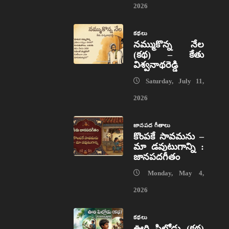
2026
కథలు
నమ్ముకొన్న నేల
(కథ) – కేతు
విశ్వనాథరెడ్డి
Saturday, July 11,
2026
జానపద గీతాలు
కొంపకే సావమను –
మా డవుటుగాన్ని :
జానపదగీతం
Monday, May 4,
2026
కథలు
ఊరి పిల్లోడు (కథ)