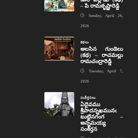
– పి రామకృష్ణారెడ్డి
Sunday, April 26,
2026
కథలు
అలసిన గుండెలు
(కథ) – రాచమల్లు
రామచంద్రారెడ్డి
Tuesday, April 7,
2026
సంకీర్తనలు
ఏదైవము
శ్రీపాదన్నఖమునఁ
బుట్టినగంగ –
అన్నమయ్య
సంకీర్తన