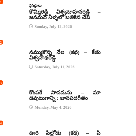
1
ప్రసిద్ధులు
కొమ్మిరెడ్డి విశ్వమోహనరెడ్డి –
జనమనే నీళ్ళలో బతికిన చేప
Sunday, July 12, 2026
2
కథలు
నమ్ముకొన్న నేల (కథ) – కేతు
విశ్వనాథరెడ్డి
Saturday, July 11, 2026
3
జానపద గీతాలు
కొంపకే సావమను – మా
డవుటుగాన్ని : జానపదగీతం
Monday, May 4, 2026
4
కథలు
ఊరి పిల్లోడు (కథ) – పి