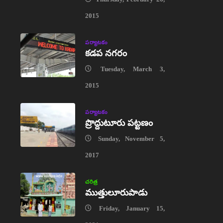
2015
పర్యాటకం
కడప నగరం
Tuesday, March 3,
2015
పర్యాటకం
ప్రొద్దుటూరు పట్టణం
Sunday, November 5,
2017
చరిత్ర
ముత్తులూరుపాడు
Friday, January 15,