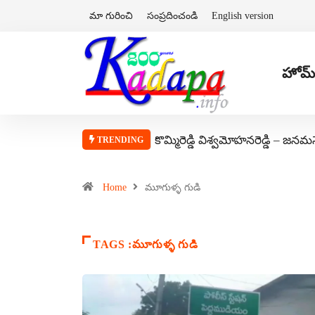
మా గురించి
సంప్రదించండి
English version
హోమ్
కొమ్మిరెడ్డి విశ్వమోహనరెడ్డి – జనమ
TRENDING
Home
మూగుళ్ళ గుడి
TAGS :మూగుళ్ళ గుడి