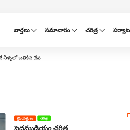
వార్తలు
సమాచారం
చరిత్ర
పర్యా
నే నీళ్ళలో బతికిన చేప
కైఫియత్తులు
చరిత్ర
పెద్దముడియం చరిత్ర