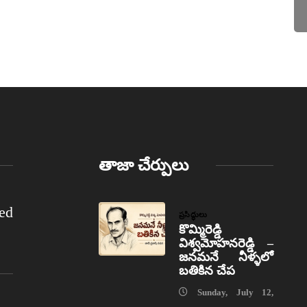
తాజా చేర్పులు
ed
ప్రసిద్ధులు
కొమ్మిరెడ్డి
విశ్వమోహనరెడ్డి –
జనమనే నీళ్ళలో
బతికిన చేప
Sunday, July 12,