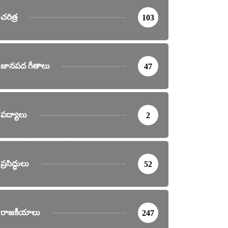
చరిత్ర
103
జానపద గీతాలు
47
పద్యాలు
2
ప్రసిద్ధులు
52
రాజకీయాలు
247