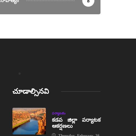
సాహిత్యం
8
చూడాల్సినవి
పర్యాటకం
కడప జిల్లా పర్యాటక
ఆకర్షణలు
Thursday, February 26,