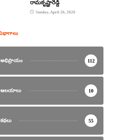
రామకృష్ణారెడ్డి
Sunday, April 26, 2026
విభాగాలు
అభిప్రాయం
112
ఆలయాలు
10
కథలు
55