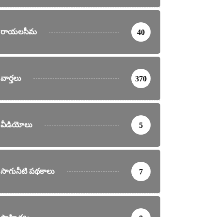
రాయలసీమ
40
వార్తలు
370
వీడియోలు
5
సాగునీటి పథకాలు
7