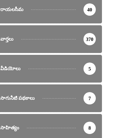
రాయలసీమ
40
వార్తలు
370
వీడియోలు
5
సాగునీటి పథకాలు
7
సాహిత్యం
8