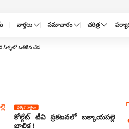
్
వార్తలు
సమాచారం
చరిత్ర
పర్య
నే నీళ్ళలో బతికిన చేప
ప్రత్యేక వార్తలు
కోల్గేట్ టీవి ప్రకటనలో బక్కాయపల్లె
బాలిక !