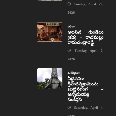
Sunday, April 26,
2026
కథలు
అలసిన గుండెలు
(కథ) – రాచమల్లు
రామచంద్రారెడ్డి
Tuesday, April 7,
2026
సంకీర్తనలు
ఏదైవము
శ్రీపాదన్నఖమునఁ
బుట్టినగంగ –
అన్నమయ్య
సంకీర్తన
Saturday, April 4,