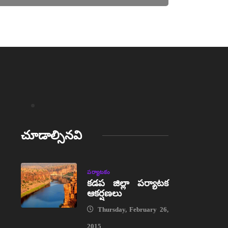
చూడాల్సినవి
పర్యాటకం
కడప జిల్లా పర్యాటక
ఆకర్షణలు
Thursday, February 26,
2015