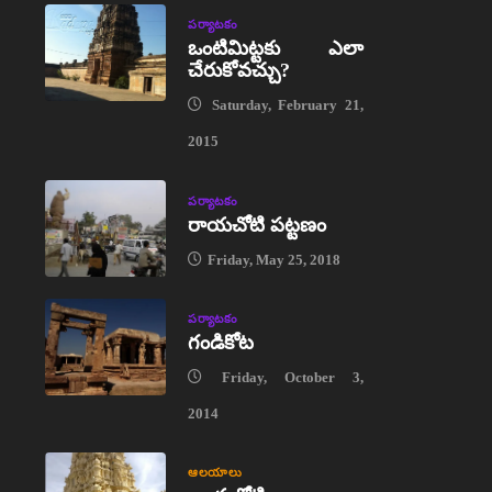
పర్యాటకం
ఒంటిమిట్టకు ఎలా
చేరుకోవచ్చు?
Saturday, February 21,
2015
పర్యాటకం
రాయచోటి పట్టణం
Friday, May 25, 2018
పర్యాటకం
గండికోట
Friday, October 3,
2014
ఆలయాలు