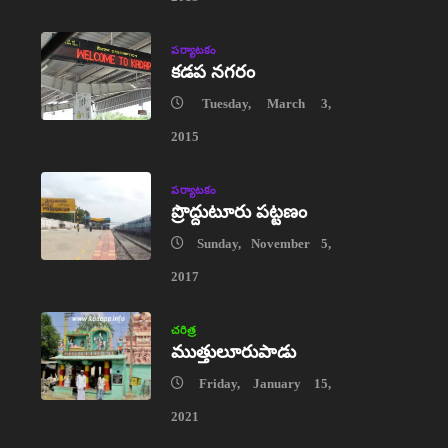
పర్యాటకం
కడప నగరం
Tuesday, March 3,
2015
పర్యాటకం
ప్రొద్దుటూరు పట్టణం
Sunday, November 5,
2017
చరిత్ర
ముత్తులూరుపాడు
Friday, January 15,
2021