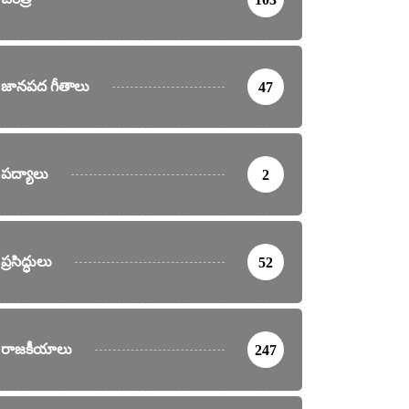
జానపద గీతాలు
47
పద్యాలు
2
ప్రసిద్ధులు
52
రాజకీయాలు
247