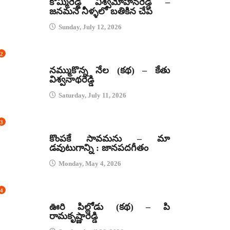
కొమ్మిరెడ్డి విశ్వమోహనరెడ్డి –
జనమనే నీళ్ళలో బతికిన చేప
Sunday, July 12, 2026
2
కథలు
నమ్ముకొన్న నేల (కథ) – కేతు
విశ్వనాథరెడ్డి
Saturday, July 11, 2026
3
జానపద గీతాలు
కొంపకే సావమను – మా
డవుటుగాన్ని : జానపదగీతం
Monday, May 4, 2026
4
కథలు
ఊరి పిల్లోడు (కథ) – పి
రామకృష్ణారెడ్డి