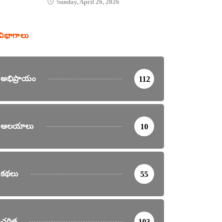
Sunday, April 26, 2026
విభాగాలు
అభిప్రాయం
112
ఆలయాలు
10
కథలు
55
చరిత్ర
103