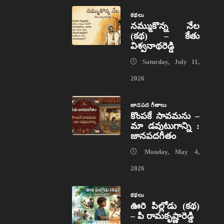
కథలు
నమ్ముకొన్న నేల
(కథ) – కేతు
విశ్వనాథరెడ్డి
Saturday, July 11,
2026
జానపద గీతాలు
కొంపకే సావమను –
మా డవుటుగాన్ని :
జానపదగీతం
Monday, May 4,
2026
కథలు
ఊరి పిల్లోడు (కథ)
– పి రామకృష్ణారెడ్డి