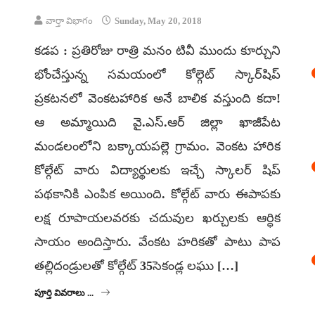
వార్తా విభాగం
Sunday, May 20, 2018
కడప : ప్రతిరోజు రాత్రి మనం టివీ ముందు కూర్చుని
భోంచేస్తున్న సమయంలో కోల్గెట్‌ స్కార్‌షిప్‌
ప్రకటనలో వెంకటహారిక అనే బాలిక వస్తుంది కదా!
ఆ అమ్మాయిది వై.ఎస్.ఆర్ జిల్లా ఖాజీపేట
మండలంలోని బక్కాయపల్లె గ్రామం. వెంకట హారిక
కోల్గేట్ వారు విద్యార్థులకు ఇచ్చే స్కాలర్ షిప్
పథకానికి ఎంపిక అయింది. కోల్గేట్ వారు ఈపాపకు
లక్ష రూపాయలవరకు చదువుల ఖర్చులకు ఆర్ధిక
సాయం అందిస్తారు. వేంకట హరికతో పాటు పాప
తల్లిదండ్రులతో కోల్గేట్ 35సెకండ్ల లఘు […]
పూర్తి వివరాలు ...