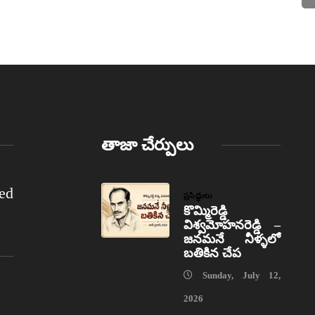
తాజా చేర్పులు
ed
ప్రసిద్ధులు
కొమ్మిరెడ్డి
విశ్వమోహనరెడ్డి –
జనమనే నీళ్ళలో
బతికిన చేప
Sunday, July 12,
2026