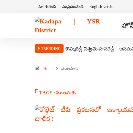
మా గురించి
సంప్రదించండి
English version
హోమ
కొమ్మిరెడ్డి విశ్వమోహనరెడ్డి – జనమ
TRENDING
Home
ములపాకు
TAGS :ములపాకు