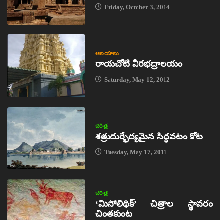
Friday, October 3, 2014
ఆలయాలు
రాయచోటి వీరభద్రాలయం
Saturday, May 12, 2012
చరిత్ర
శత్రుదుర్భేద్యమైన సిద్ధవటం కోట
Tuesday, May 17, 2011
చరిత్ర
‘మిసోలిథిక్‌’ చిత్రాల స్థావరం
చింతకుంట