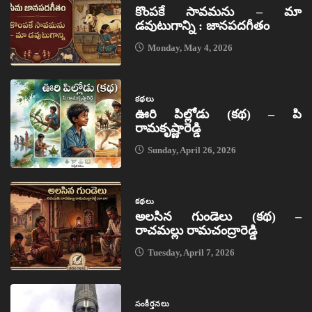
కొంపకే సావమను – మా
డవుటుగాన్ని : జానపదగీతం
Monday, May 4, 2026
కథలు
ఊరి పిల్లోడు (కథ) – పి
రామకృష్ణారెడ్డి
Sunday, April 26, 2026
కథలు
అలసిన గుండెలు (కథ) –
రాచమల్లు రామచంద్రారెడ్డి
Tuesday, April 7, 2026
సంకీర్తనలు