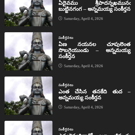
ఏదైవము శ్రీపాదన్నఖమునఁ
బుట్టినగంగ – అన్నమయ్య సంకీర్తన
Saturday, April 4, 2026
సంకీర్తనలు
ఏణ నయనల చూపులెంత
సొబగైయుండు – అన్నమయ్య
సంకీర్తన
Saturday, April 4, 2026
సంకీర్తనలు
ఎంత చేసిన తనకేది తుద –
అన్నమయ్య సంకీర్తన
Saturday, April 4, 2026
సంకీర్తనలు