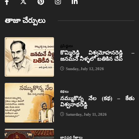
తాజా చేర్పులు
ప్రసిద్ధులు
కొమ్మిరెడ్డి విశ్వమోహనరెడ్డి –
జనమనే నీళ్ళలో బతికిన చేప
Sunday, July 12, 2026
కథలు
నమ్ముకొన్న నేల (కథ) – కేతు
విశ్వనాథరెడ్డి
Saturday, July 11, 2026
జానపద గీతాలు