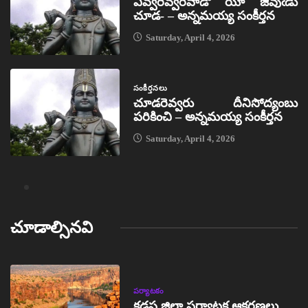
ఎవ్వరెవ్వరివాడో యీ జీవుఁడు
చూడ- – అన్నమయ్య సంకీర్తన
Saturday, April 4, 2026
సంకీర్తనలు
చూడరెవ్వరు దీనిసోద్యంబు
పరికించి – అన్నమయ్య సంకీర్తన
Saturday, April 4, 2026
చూడాల్సినవి
పర్యాటకం
కడప జిల్లా పర్యాటక ఆకర్షణలు