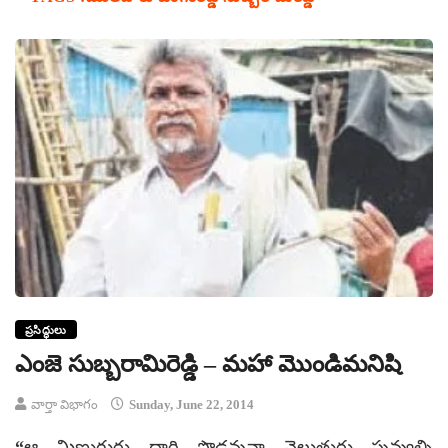
ప్రసిద్ధులు
ఎంజె సుబ్బరామిరెడ్డి – మహా మొండిమనిషి
వార్తా విభాగం
Sunday, June 22, 2014
“ఆ మిణుగురు దారి పొడవునా వెలుతురు పువ్వుల్ని