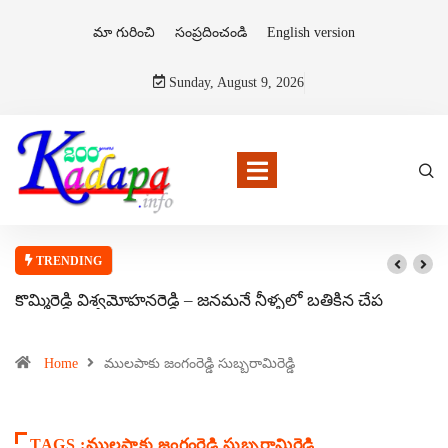
మా గురించి
సంప్రదించండి
English version
Sunday, August 9, 2026
TRENDING
కొమ్మిరెడ్డి విశ్వమోహనరెడ్డి – జనమనే నీళ్ళలో బతికిన చేప
Home
ములపాకు జంగంరెడ్డి సుబ్బరామిరెడ్డి
TAGS :ములపాకు జంగంరెడ్డి సుబ్బరామిరెడ్డి