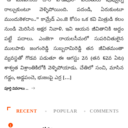
రాల్చుకుంటూ వెళ్ళిపోయింది. పదండి, ఏరుకుంటూ
ముందుకెళదాం..” కామ్రేడ్‌ ఎం.జె కోసం ఒక కవి మిత్రుడి కలం
నుండి మెరిసిన అక్షర నివాళి. ఇవి ఆయన జీవితానికి అద్దం
పట్టే పదాలు. ఎంజెగా రాయలసీమలో సుపరిచితులైన
ములపాకు జంగంరెడ్డి సుబ్బరామిరెడ్డి తన జీవితమంతా
వ్యవస్థతో గొడవ పడుతూ ఈ ఆగస్టు 2న (తన 62వ ఏట)
శాశ్వత విశ్రాంతికిలోకి వెళ్ళిపోయాడు. చేతిలో సంచి, మాసిన
గడ్డం, అడ్డపంచె, భుజంపై ఎర్ర […]
పూర్తి వివరాలు ...
RECENT
POPULAR
COMMENTS
1