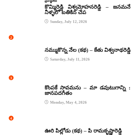
ప్రసిద్ధులు
కొమ్మిరెడ్డి విశ్వమోహనరెడ్డి – జనమనే
నీళ్ళలో బతికిన చేప
Sunday, July 12, 2026
2
కథలు
నమ్ముకొన్న నేల (కథ) – కేతు విశ్వనాథరెడ్డి
Saturday, July 11, 2026
3
జానపద గీతాలు
కొంపకే సావమను – మా డవుటుగాన్ని :
జానపదగీతం
Monday, May 4, 2026
4
కథలు
ఊరి పిల్లోడు (కథ) – పి రామకృష్ణారెడ్డి