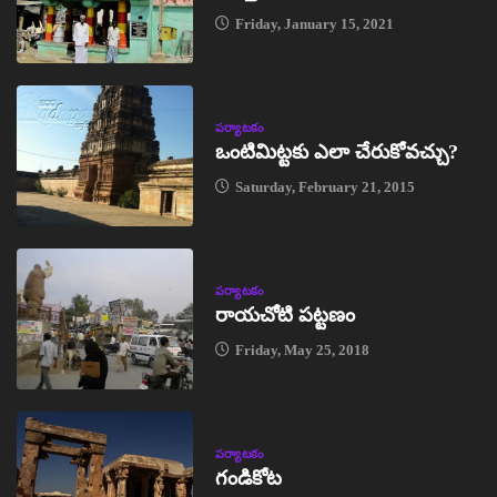
Friday, January 15, 2021
పర్యాటకం
ఒంటిమిట్టకు ఎలా చేరుకోవచ్చు?
Saturday, February 21, 2015
పర్యాటకం
రాయచోటి పట్టణం
Friday, May 25, 2018
పర్యాటకం
గండికోట