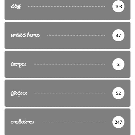
చరిత్ర
103
జానపద గీతాలు
47
పద్యాలు
2
ప్రసిద్ధులు
52
రాజకీయాలు
247