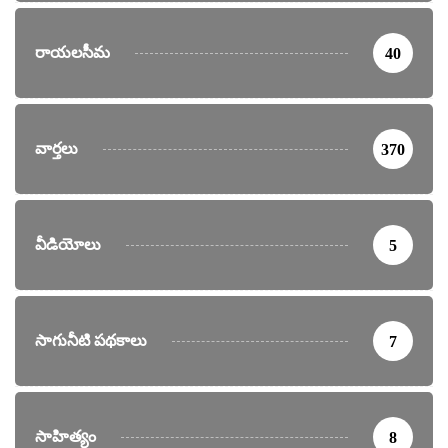
రాయలసీమ
40
వార్తలు
370
వీడియోలు
5
సాగునీటి పథకాలు
7
సాహిత్యం
8