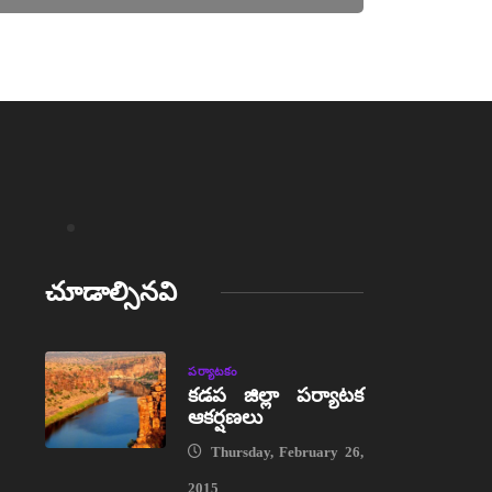
చూడాల్సినవి
పర్యాటకం
కడప జిల్లా పర్యాటక
ఆకర్షణలు
Thursday, February 26,
2015