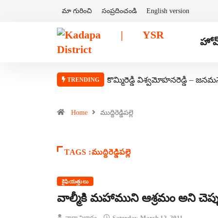
మా గురించి
సంప్రదించండి
English version
హోమ
కొమ్మిరెడ్డి విశ్వమోహనరెడ్డి – జనమ
TRENDING
Home
ముద్దిరెడ్డిపల్లె
TAGS :ముద్దిరెడ్డిపల్లె
కైఫియత్తులు
వాల్మీకి మహాముని ఆశ్రమం అని చెప
వార్తా విభాగం
Saturday, March 12, 2011