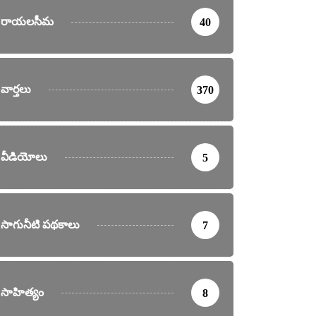
రాయలసీమ
40
వార్తలు
370
వీడియోలు
5
సాగునీటి పథకాలు
7
సాహిత్యం
8