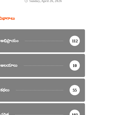
Sunday, April 26, 2026
విభాగాలు
అభిప్రాయం
112
ఆలయాలు
10
కథలు
55
చరిత్ర
103