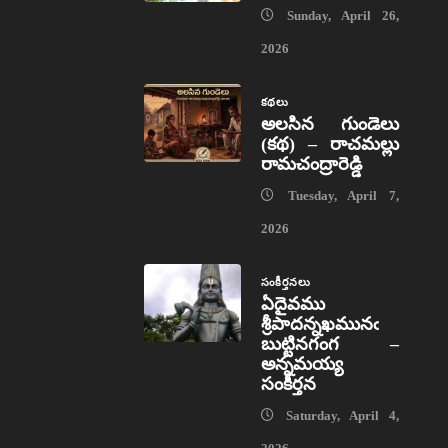
Sunday, April 26,
2026
కథలు
అలసిన గుండెలు
(కథ) – రాచమల్లు
రామచంద్రారెడ్డి
Tuesday, April 7,
2026
సంకీర్తనలు
ఏదైవము
శ్రీపాదన్నఖమునఁ
బుట్టినగంగ –
అన్నమయ్య
సంకీర్తన
Saturday, April 4,