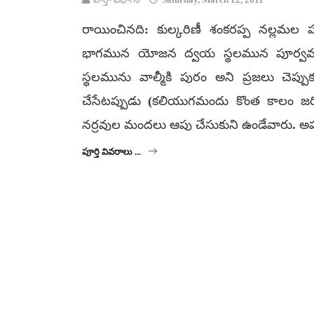
రాయించినది: కుల్కరిణీ శంకరప్ప నల్లమల ప
భాగమున యోజన ద్వయ స్థలమున పూర్వము వ
స్థలమును వాల్మీకి పురం అని ప్రజలు చెప
చేసేటప్పుడు (కలియుగమందు కొంత కాలం జరి
నర్రవుల మందలు ఆపు చేసుకుని ఉండేవారు. అప్ప
పూర్తి వివరాలు ...