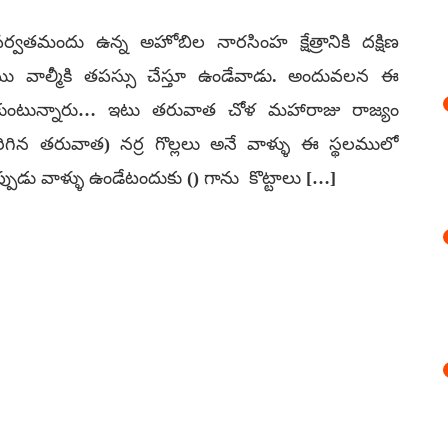
ర్వతమందు ఉన్న అహోబిల నారసింహ క్షేత్రానికి దక్షిణ
ాల్మీకి తపస్సు చేస్తూ ఉండేవాడు. అందువలన ఈ
్పుకుంటున్నారు… ఇటు తరువాత చోళ మహారాజు రాజ్యం
గిన తరువాత) నర్ర గొల్లలు అనే వాళ్ళు ఈ స్థలములో
ుడు వాళ్ళు ఉండేటందుకు () గాను కొట్టాలు […]