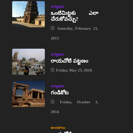
పర్యాటకం
ఒంటిమిట్టకు ఎలా
చేరుకోవచ్చు?
Saturday, February 21,
2015
పర్యాటకం
రాయచోటి పట్టణం
Friday, May 25, 2018
పర్యాటకం
గండికోట
Friday, October 3,
2014
ఆలయాలు