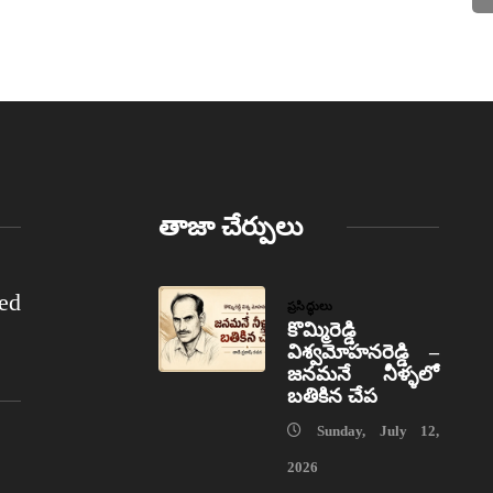
తాజా చేర్పులు
ed
ప్రసిద్ధులు
కొమ్మిరెడ్డి
విశ్వమోహనరెడ్డి –
జనమనే నీళ్ళలో
బతికిన చేప
Sunday, July 12,
2026