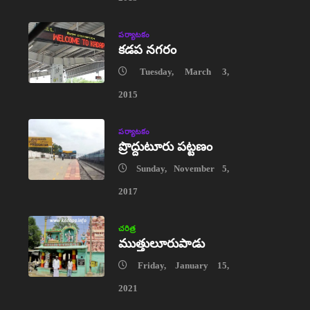
పర్యాటకం
కడప నగరం
Tuesday, March 3,
2015
పర్యాటకం
ప్రొద్దుటూరు పట్టణం
Sunday, November 5,
2017
చరిత్ర
ముత్తులూరుపాడు
Friday, January 15,
2021