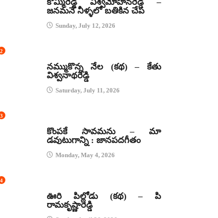
కొమ్మిరెడ్డి విశ్వమోహనరెడ్డి –
జనమనే నీళ్ళలో బతికిన చేప
Sunday, July 12, 2026
2
కథలు
నమ్ముకొన్న నేల (కథ) – కేతు
విశ్వనాథరెడ్డి
Saturday, July 11, 2026
3
జానపద గీతాలు
కొంపకే సావమను – మా
డవుటుగాన్ని : జానపదగీతం
Monday, May 4, 2026
4
కథలు
ఊరి పిల్లోడు (కథ) – పి
రామకృష్ణారెడ్డి