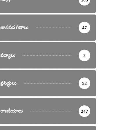
జానపద గీతాలు
47
పద్యాలు
2
ప్రసిద్ధులు
52
రాజకీయాలు
247