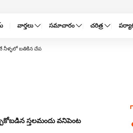
్
వార్తలు
సమాచారం
చరిత్ర
పర్య
నే నీళ్ళలో బతికిన చేప
్పుకోబడిన స్తలమందు వనిపెంట