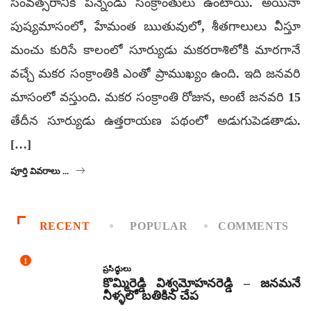
సంవత్సరానికి పన్నెండు సంక్రాంతులు ఉంటాయి. అయినా
పుష్యమాసంలో, హేమంత ఋతువులో, శీతగాలులు వీస్తూ
మంచు కురిసే కాలంలో సూర్యుడు మకరరాశిలోకి మారగానే
వచ్చే మకర సంక్రాంతికి ఎంతో ప్రాముఖ్యం ఉంది. ఇది జనవరి
మాసంలో వస్తుంది. మకర సంక్రాంతి రోజున, అంటే జనవరి 15
తేదీన సూర్యుడు ఉత్తరాయణ పథంలో అడుగుపెడతాడు.
[…]
పూర్తి వివరాలు ...
RECENT
POPULAR
COMMENTS
1
ప్రసిద్ధులు
కొమ్మిరెడ్డి విశ్వమోహనరెడ్డి – జనమనే
నీళ్ళలో బతికిన చేప