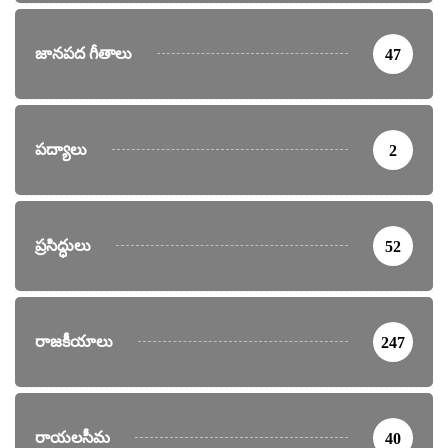
జానపద గీతాలు
47
పద్యాలు
2
ప్రసిద్ధులు
52
రాజకీయాలు
247
రాయలసీమ
40