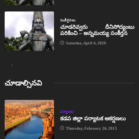
సంకీర్తనలు
చూడరెవ్వరు దీనిసోద్యంబు
పరికించి – అన్నమయ్య సంకీర్తన
Saturday, April 4, 2026
చూడాల్సినవి
పర్యాటకం
కడప జిల్లా పర్యాటక ఆకర్షణలు
Thursday, February 26, 2015