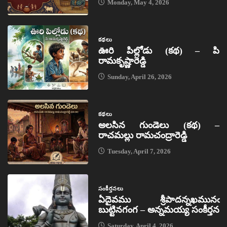
Monday, May 4, 2026
కథలు
ఊరి పిల్లోడు (కథ) – పి
రామకృష్ణారెడ్డి
Sunday, April 26, 2026
కథలు
అలసిన గుండెలు (కథ) –
రాచమల్లు రామచంద్రారెడ్డి
Tuesday, April 7, 2026
సంకీర్తనలు
ఏదైవము శ్రీపాదన్నఖమునఁ
బుట్టినగంగ – అన్నమయ్య సంకీర్తన
Saturday, April 4, 2026