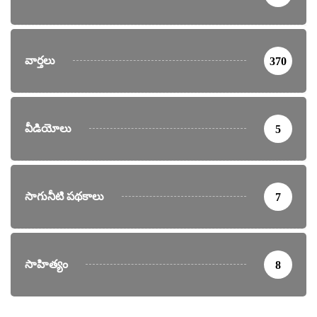
వార్తలు
370
వీడియోలు
5
సాగునీటి పథకాలు
7
సాహిత్యం
8