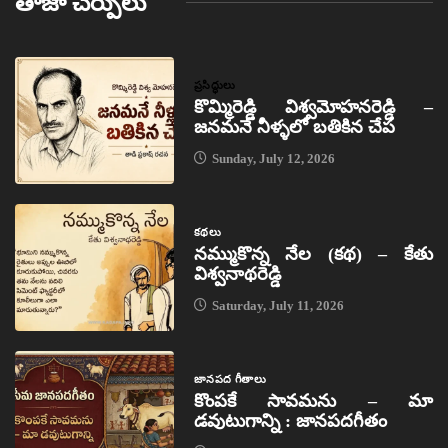
తాజా చేర్పులు
ప్రసిద్ధులు
కొమ్మిరెడ్డి విశ్వమోహనరెడ్డి –
జనమనే నీళ్ళలో బతికిన చేప
Sunday, July 12, 2026
కథలు
నమ్ముకొన్న నేల (కథ) – కేతు
విశ్వనాథరెడ్డి
Saturday, July 11, 2026
జానపద గీతాలు
కొంపకే సావమను – మా
డవుటుగాన్ని : జానపదగీతం