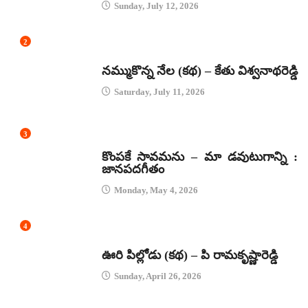
Sunday, July 12, 2026
2
కథలు
నమ్ముకొన్న నేల (కథ) – కేతు విశ్వనాథరెడ్డి
Saturday, July 11, 2026
3
జానపద గీతాలు
కొంపకే సావమను – మా డవుటుగాన్ని :
జానపదగీతం
Monday, May 4, 2026
4
కథలు
ఊరి పిల్లోడు (కథ) – పి రామకృష్ణారెడ్డి
Sunday, April 26, 2026