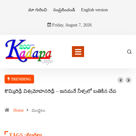
మా గురించి
సంప్రదించండి
English version
Friday, August 7, 2026
TRENDING
కొమ్మిరెడ్డి విశ్వమోహనరెడ్డి – జనమనే నీళ్ళలో బతికిన చేప
Home
ముద్దలు
TAGS :ముద్దలు