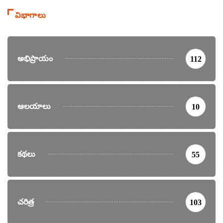
విభాగాలు
అభిప్రాయం
112
ఆలయాలు
10
కథలు
55
చరిత్ర
103