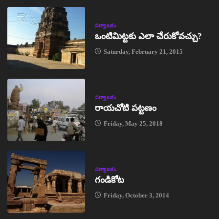
పర్యాటకం
ఒంటిమిట్టకు ఎలా చేరుకోవచ్చు?
Saturday, February 21, 2015
పర్యాటకం
రాయచోటి పట్టణం
Friday, May 25, 2018
పర్యాటకం
గండికోట
Friday, October 3, 2014