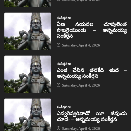
సంకీర్తనలు
ఏణ నయనల చూపులెంత
సొబగైయుండు – అన్నమయ్య
సంకీర్తన
Saturday, April 4, 2026
సంకీర్తనలు
ఎంత చేసిన తనకేది తుద –
అన్నమయ్య సంకీర్తన
Saturday, April 4, 2026
సంకీర్తనలు
ఎవ్వరెవ్వరివాడో యీ జీవుఁడు
చూడ- – అన్నమయ్య సంకీర్తన
Saturday, April 4, 2026