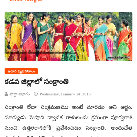
ఆచార వ్యవహారాలు
కడప జిల్లాలో సంక్రాంతి
వార్తా విభాగం
Wednesday, January 14, 2015
సంక్రాంతి లేదా సంక్రమణము అంటే మారడం అని అర్థం.
సూర్యుడు మేషాది ద్వాదశ రాశులందు క్రమంగా పూర్వరాశి
నుంచి ఉత్తరరాశిలోకి ప్రవేశించడం సంక్రాంతి. అందుచేత