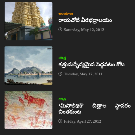
ఆలయాలు
రాయచోటి వీరభద్రాలయం
Saturday, May 12, 2012
చరిత్ర
శత్రుదుర్భేద్యమైన సిద్ధవటం కోట
Tuesday, May 17, 2011
చరిత్ర
‘మిసోలిథిక్‌’ చిత్రాల స్థావరం
చింతకుంట
Friday, April 27, 2012