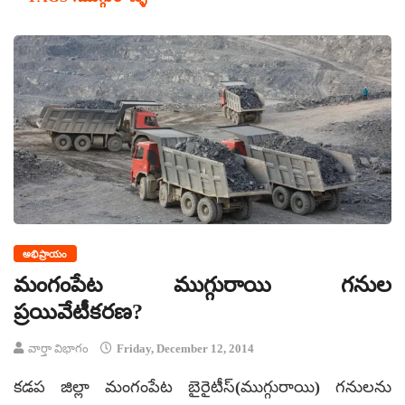
అభిప్రాయం
మంగంపేట ముగ్గురాయి గనుల
ప్రయివేటీకరణ?
వార్తా విభాగం
Friday, December 12, 2014
కడప జిల్లా మంగంపేట బైరైటీస్‌(ముగ్గురాయి) గనులను