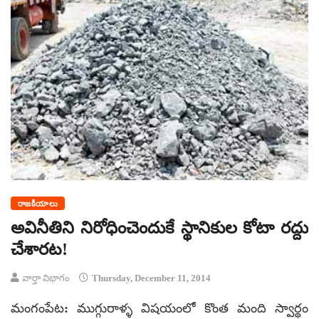
రాజకీయాలు
అవినీతిని నిరోధించెందుకే స్థానికుల కోటా రద్దు
చేశారట!
వార్తా విభాగం
Thursday, December 11, 2014
మంగంపేట: ముగ్గురాళ్ళ విషయంలో కొంత మంది స్వార్థం