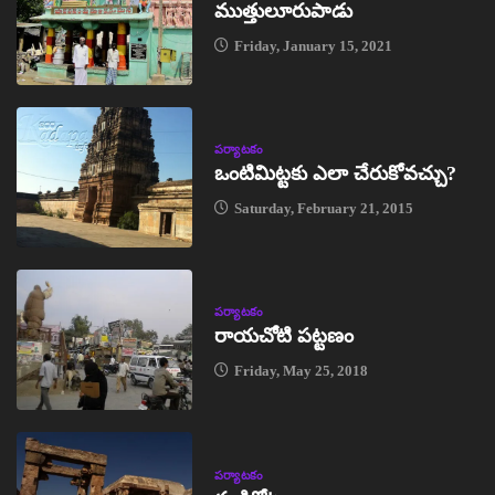
ముత్తులూరుపాడు
Friday, January 15, 2021
పర్యాటకం
ఒంటిమిట్టకు ఎలా చేరుకోవచ్చు?
Saturday, February 21, 2015
పర్యాటకం
రాయచోటి పట్టణం
Friday, May 25, 2018
పర్యాటకం