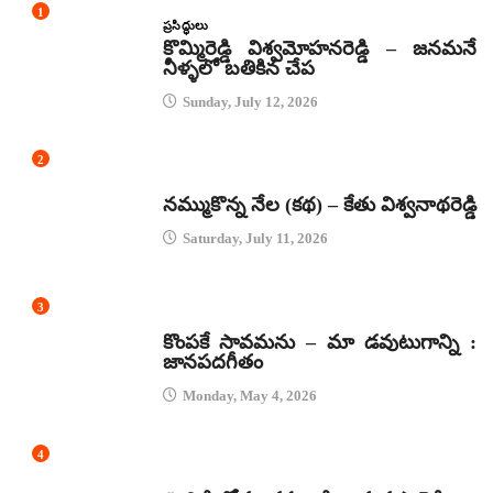
1
ప్రసిద్ధులు
కొమ్మిరెడ్డి విశ్వమోహనరెడ్డి – జనమనే
నీళ్ళలో బతికిన చేప
Sunday, July 12, 2026
2
కథలు
నమ్ముకొన్న నేల (కథ) – కేతు విశ్వనాథరెడ్డి
Saturday, July 11, 2026
3
జానపద గీతాలు
కొంపకే సావమను – మా డవుటుగాన్ని :
జానపదగీతం
Monday, May 4, 2026
4
కథలు