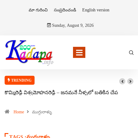
మా గురించి
సంప్రదించండి
English version
Sunday, August 9, 2026
TRENDING
కొమ్మిరెడ్డి విశ్వమోహనరెడ్డి – జనమనే నీళ్ళలో బతికిన చేప
Home
ముగ్గురాళ్ళు
TAGS :ముగ్గురాళ్ళు