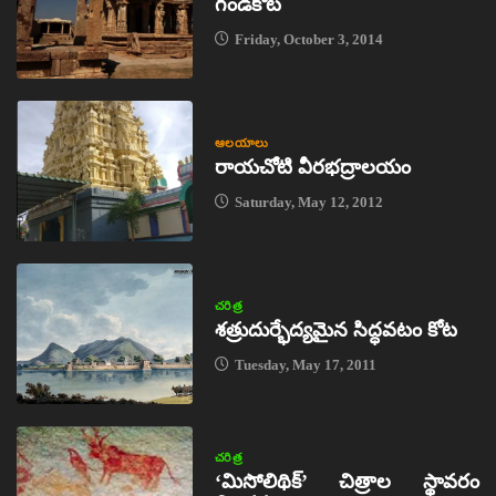
గండికోట
Friday, October 3, 2014
ఆలయాలు
రాయచోటి వీరభద్రాలయం
Saturday, May 12, 2012
చరిత్ర
శత్రుదుర్భేద్యమైన సిద్ధవటం కోట
Tuesday, May 17, 2011
చరిత్ర
‘మిసోలిథిక్‌’ చిత్రాల స్థావరం