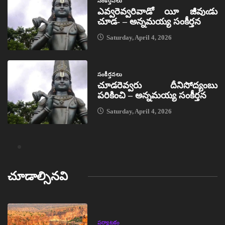
సంకీర్తనలు
ఎవ్వరెవ్వరివాడో యీ జీవుఁడు
చూడ- – అన్నమయ్య సంకీర్తన
Saturday, April 4, 2026
సంకీర్తనలు
చూడరెవ్వరు దీనిసోద్యంబు
పరికించి – అన్నమయ్య సంకీర్తన
Saturday, April 4, 2026
చూడాల్సినవి
పర్యాటకం