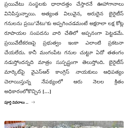
ప్రయివేటు సంస్థలకు ధారాదత్తం చేస్తారనే ఊహాగానాలు
వినిపిస్తున్నాయి. అత్యంత విలువైన, అరుదైన బైరైటీస్‌
గనులను ప్రయి’వేటు’కు అప్పగించడమంటే అక్షరాలా లక్ష కోట్ల
రూపాయల సంపదను వారి చేతిలో అప్పనంగా పెట్టడమే.
ప్రయివేటీకరణపై ప్రభుత్వం ఇంకా ఎలాంటి ప్రకటనా
చేయలేదు. కానీ మంగంపేట గనుల చుట్టూ ఏదో తతంగం
నడుస్తోందన్నది మాత్రం సుస్పష్టంగా తెలుస్తోంది. బైరైటీస్‌
మార్కెట్‌పై వైఎస్‌ఆర్‌ కాంగ్రెస్‌ నాయకులు ఆధిపత్యం
చెలాయిస్తున్న నేపథ్యంలో ఆరు నెలల క్రితం
అధికారంలోకొచ్చిన […]
పూర్తి వివరాలు ...