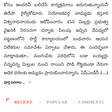
కోసం అందరినీ బలిచేసే కార్యక్రమాలు జరుగుతున్నాయనీ
తెదేపా రైల్వేకోడూరు నియోజకవర్గ బాధ్యుడు కస్తూరి
విశ్వనాధనాయుడు ఆరోపించారు. 15న మిల్లర్లు ప్రభుత్వ
వైఖరికి నిరసనగా ధర్నాకు పిలుపు ఇచ్చిన నేపధ్యలో
పట్టణంలోని పార్టీ కార్యాలయంలో బుధవారం ఆయన
విలేకరుల సమావేశం ఏర్పాటు చేశారు. ఈ సందర్భంగా
మాట్లాడుతూ.. మంగంపేట పరిధిలోని బడా బయ్యర్లు
చిన్నచిన్న మిల్లుల నుంచి రాయిని పొడి గొట్టకుండా నేరుగా
అధిక ధరలకు అమ్మడం ప్రారంభించారన్నారు. ఏపీఎండీసీ […]
పూర్తి వివరాలు ...
RECENT
POPULAR
COMMENTS