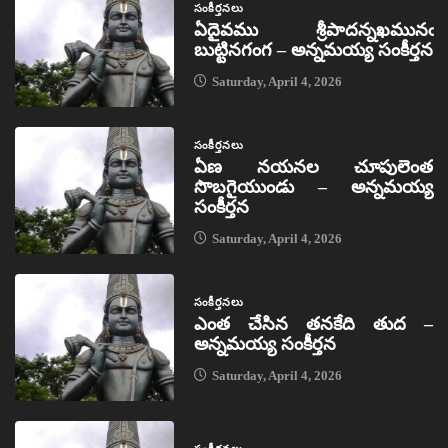
సంకీర్తనలు
ఏదైవము శ్రీపాదన్నఖమునఁ
బుట్టినగంగ – అన్నమయ్య సంకీర్తన
Saturday, April 4, 2026
సంకీర్తనలు
ఏణ నయనల చూపులెంత
సొబగైయుండు – అన్నమయ్య
సంకీర్తన
Saturday, April 4, 2026
సంకీర్తనలు
ఎంత చేసిన తనకేది తుద –
అన్నమయ్య సంకీర్తన
Saturday, April 4, 2026