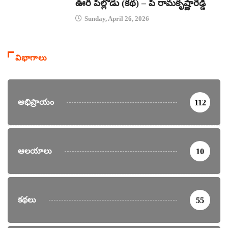
ఊరి పిల్లోడు (కథ) – పి రామకృష్ణారెడ్డి
Sunday, April 26, 2026
విభాగాలు
అభిప్రాయం
112
ఆలయాలు
10
కథలు
55