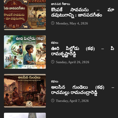
జానపద గీతాలు
కొంపకే సావమను – మా
డవుటుగాన్ని : జానపదగీతం
Monday, May 4, 2026
కథలు
ఊరి పిల్లోడు (కథ) – పి
రామకృష్ణారెడ్డి
Sunday, April 26, 2026
కథలు
అలసిన గుండెలు (కథ) –
రాచమల్లు రామచంద్రారెడ్డి
Tuesday, April 7, 2026