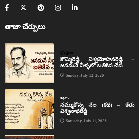
తాజా చేర్పులు
ప్రసిద్ధులు
కొమ్మిరెడ్డి విశ్వమోహనరెడ్డి –
జనమనే నీళ్ళలో బతికిన చేప
Sunday, July 12, 2026
కథలు
నమ్ముకొన్న నేల (కథ) – కేతు
విశ్వనాథరెడ్డి
Saturday, July 11, 2026