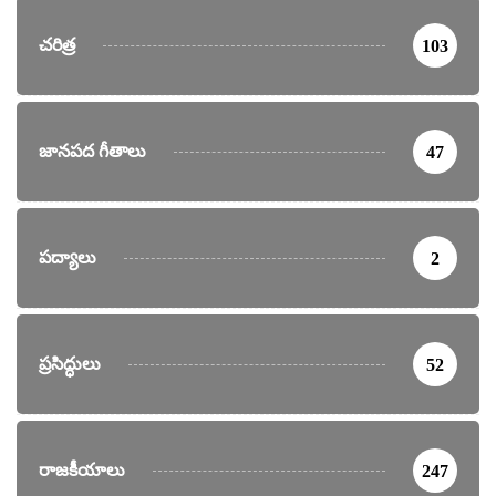
చరిత్ర
103
జానపద గీతాలు
47
పద్యాలు
2
ప్రసిద్ధులు
52
రాజకీయాలు
247