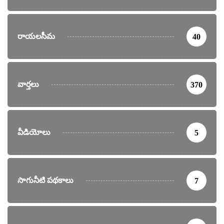
రాయలసీమ
40
వార్తలు
370
వీడియోలు
5
సాగునీటి పథకాలు
7