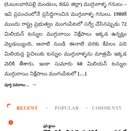
(ఓబులవారిపల్లి మండలం, కడప జిల్లా) ముగ్గురాళ్ళ గనులు –
ఇవి ప్రపంచంలోనే ప్రసిద్దిగాంచిన ముగ్గురాళ్ళ గనులు. 1980కి
ముందు రాష్ట్ర ప్రభుత్వం మంగంపేటలో సర్వే చేసినప్పుడు 72
మిలియన్ టన్నుల ముగ్గురాయి నిక్షేపాలు ఇక్కడ ఉన్నట్లు
వెల్లడయ్యింది. ఆనాటి నుండి ఈనాటి వరకు కేవలం పది
మిలియన్ల పైచిలుకు టన్నుల ముగ్గురాళ్ళను మాత్రమే ఇక్కడ
వెలికి తీశారు. ఇంకా సుమారు 60 మిలియన్ టన్నుల
ముగ్గురాయి నిక్షేపాలు మంగంపేటలో […]
పూర్తి వివరాలు ...
RECENT
POPULAR
COMMENTS
1
ప్రసిద్ధులు