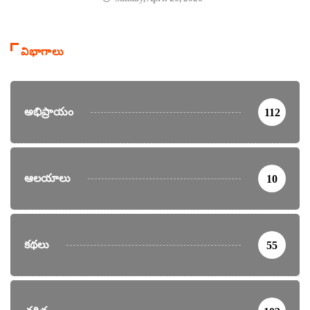
విభాగాలు
అభిప్రాయం
112
ఆలయాలు
10
కథలు
55