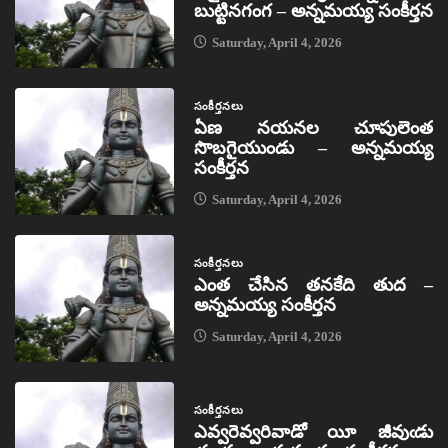
బుట్టినగంగ – అన్నమయ్య సంకీర్తన
Saturday, April 4, 2026
సంకీర్తనలు
ఏణ నయనల చూపులెంత
సొబగైయుండు – అన్నమయ్య
సంకీర్తన
Saturday, April 4, 2026
సంకీర్తనలు
ఎంత చేసిన తనకేది తుద –
అన్నమయ్య సంకీర్తన
Saturday, April 4, 2026
సంకీర్తనలు
ఎవ్వరెవ్వరివాడో యీ జీవుఁడు