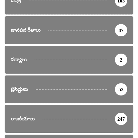
చరిత్ర
103
జానపద గీతాలు
47
పద్యాలు
2
ప్రసిద్ధులు
52
రాజకీయాలు
247