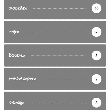
రాయలసీమ
40
వార్తలు
370
వీడియోలు
5
సాగునీటి పథకాలు
7
సాహిత్యం
8