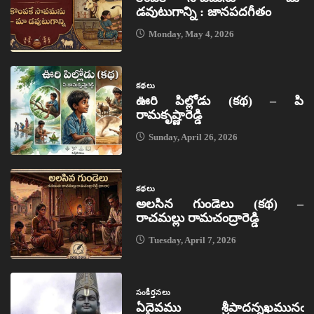
డవుటుగాన్ని : జానపదగీతం
Monday, May 4, 2026
కథలు
ఊరి పిల్లోడు (కథ) – పి
రామకృష్ణారెడ్డి
Sunday, April 26, 2026
కథలు
అలసిన గుండెలు (కథ) –
రాచమల్లు రామచంద్రారెడ్డి
Tuesday, April 7, 2026
సంకీర్తనలు
ఏదైవము శ్రీపాదన్నఖమునఁ