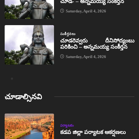
చూడ- – అన్నమయ్య సంకీర్తన
Saturday, April 4, 2026
సంకీర్తనలు
చూడరెవ్వరు దీనిసోద్యంబు
పరికించి – అన్నమయ్య సంకీర్తన
Saturday, April 4, 2026
చూడాల్సినవి
పర్యాటకం
కడప జిల్లా పర్యాటక ఆకర్షణలు