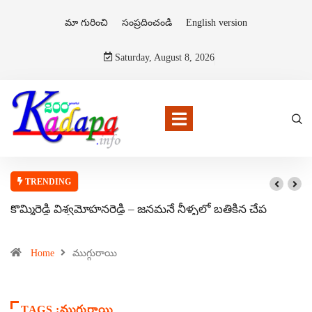
మా గురించి
సంప్రదించండి
English version
Saturday, August 8, 2026
TRENDING
కొమ్మిరెడ్డి విశ్వమోహనరెడ్డి – జనమనే నీళ్ళలో బతికిన చేప
Home
ముగ్గురాయి
TAGS :ముగ్గురాయి