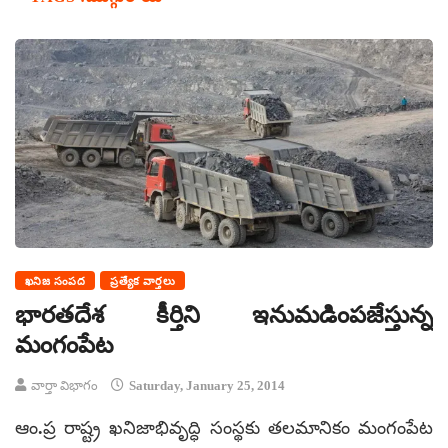
ఖనిజ సంపద
ప్రత్యేక వార్తలు
భారతదేశ కీర్తిని ఇనుమడింపజేస్తున్న
మంగంపేట
వార్తా విభాగం
Saturday, January 25, 2014
ఆం.ప్ర రాష్ట్ర ఖనిజాభివృద్ధి సంస్థకు తలమానికం మంగంపేట