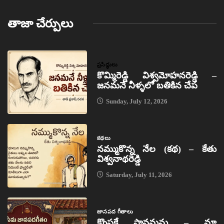
తాజా చేర్పులు
ప్రసిద్ధులు
కొమ్మిరెడ్డి విశ్వమోహనరెడ్డి –
జనమనే నీళ్ళలో బతికిన చేప
Sunday, July 12, 2026
కథలు
నమ్ముకొన్న నేల (కథ) – కేతు
విశ్వనాథరెడ్డి
Saturday, July 11, 2026
జానపద గీతాలు
కొంపకే సావమను – మా