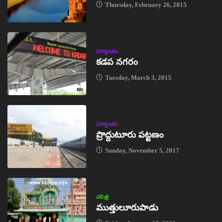
Thursday, February 26, 2015
పర్యాటకం
కడప నగరం
Tuesday, March 3, 2015
పర్యాటకం
ప్రొద్దుటూరు పట్టణం
Sunday, November 5, 2017
చరిత్ర
ముత్తులూరుపాడు