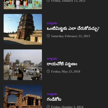
Friday, January 15, 2021
పర్యాటకం
ఒంటిమిట్టకు ఎలా చేరుకోవచ్చు?
Saturday, February 21, 2015
పర్యాటకం
రాయచోటి పట్టణం
Friday, May 25, 2018
పర్యాటకం
గండికోట
Friday, October 3, 2014