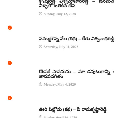
కొమ్మిరెడ్డి విశ్వమోహనరెడ్డి – జనమనే
నీళ్ళలో బతికిన చేప
Sunday, July 12, 2026
2
కథలు
నమ్ముకొన్న నేల (కథ) – కేతు విశ్వనాథరెడ్డి
Saturday, July 11, 2026
3
జానపద గీతాలు
కొంపకే సావమను – మా డవుటుగాన్ని :
జానపదగీతం
Monday, May 4, 2026
4
కథలు
ఊరి పిల్లోడు (కథ) – పి రామకృష్ణారెడ్డి
Sunday, April 26, 2026