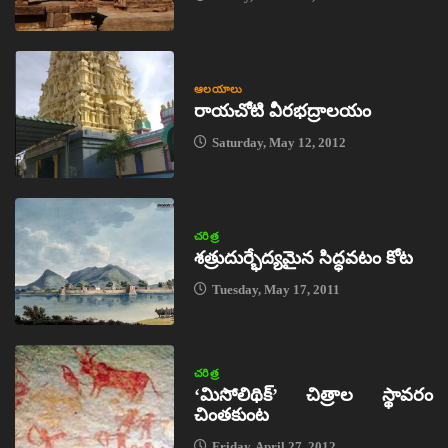
ఆలయాలు
రాయచోటి వీరభద్రాలయం
Saturday, May 12, 2012
చరిత్ర
శత్రుదుర్భేద్యమైన సిద్ధవటం కోట
Tuesday, May 17, 2011
చరిత్ర
‘మిసోలిథిక్‌’ చిత్రాల స్థావరం
చింతకుంట
Friday, April 27, 2012