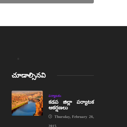
చూడాల్సినవి
పర్యాటకం
కడప జిల్లా పర్యాటక
ఆకర్షణలు
Thursday, February 26,
2015