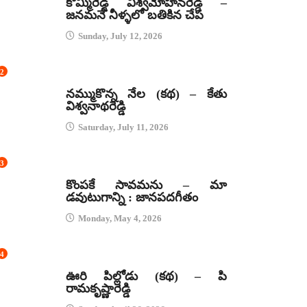
కొమ్మిరెడ్డి విశ్వమోహనరెడ్డి –
జనమనే నీళ్ళలో బతికిన చేప
Sunday, July 12, 2026
2
కథలు
నమ్ముకొన్న నేల (కథ) – కేతు
విశ్వనాథరెడ్డి
Saturday, July 11, 2026
3
జానపద గీతాలు
కొంపకే సావమను – మా
డవుటుగాన్ని : జానపదగీతం
Monday, May 4, 2026
4
కథలు
ఊరి పిల్లోడు (కథ) – పి
రామకృష్ణారెడ్డి