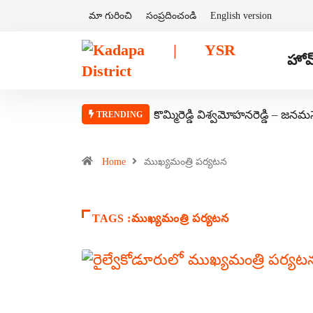
మా గురించి
సంప్రదించండి
English version
హోమ
కొమ్మిరెడ్డి విశ్వమోహనరెడ్డి – జనమ
TRENDING
Home
ముఖ్యమంత్రి పర్యటన
TAGS :ముఖ్యమంత్రి పర్యటన