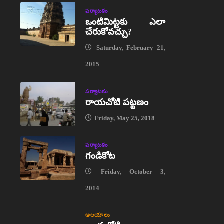
పర్యాటకం
ఒంటిమిట్టకు ఎలా
చేరుకోవచ్చు?
Saturday, February 21,
2015
పర్యాటకం
రాయచోటి పట్టణం
Friday, May 25, 2018
పర్యాటకం
గండికోట
Friday, October 3,
2014
ఆలయాలు