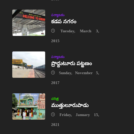
పర్యాటకం
కడప నగరం
Tuesday, March 3,
2015
పర్యాటకం
ప్రొద్దుటూరు పట్టణం
Sunday, November 5,
2017
చరిత్ర
ముత్తులూరుపాడు
Friday, January 15,
2021