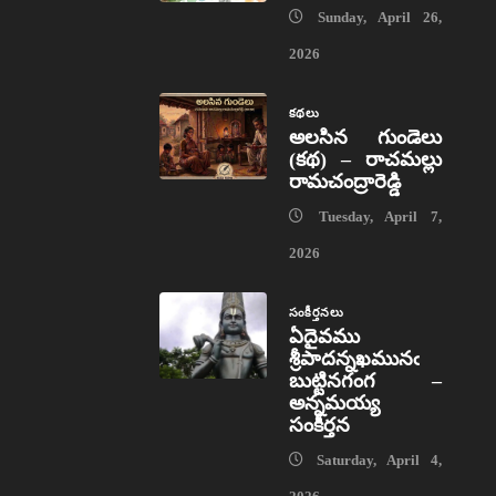
Sunday, April 26,
2026
కథలు
అలసిన గుండెలు
(కథ) – రాచమల్లు
రామచంద్రారెడ్డి
Tuesday, April 7,
2026
సంకీర్తనలు
ఏదైవము
శ్రీపాదన్నఖమునఁ
బుట్టినగంగ –
అన్నమయ్య
సంకీర్తన
Saturday, April 4,