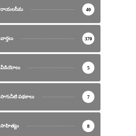
రాయలసీమ
40
వార్తలు
370
వీడియోలు
5
సాగునీటి పథకాలు
7
సాహిత్యం
8