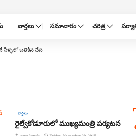
్
వార్తలు
సమాచారం
చరిత్ర
పర్య
నే నీళ్ళలో బతికిన చేప
వార్తలు
రైల్వేకోడూరులో ముఖ్యమంత్రి పర్యటన
వార్తా విభాగం
Friday, November 20, 2015