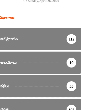
Sunday, April 26, 2026
విభాగాలు
అభిప్రాయం
112
ఆలయాలు
10
కథలు
55
చరిత్ర
103