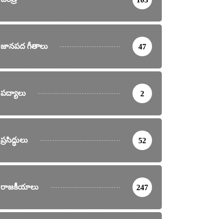
జానపద గీతాలు
47
పద్యాలు
2
ప్రసిద్ధులు
52
రాజకీయాలు
247