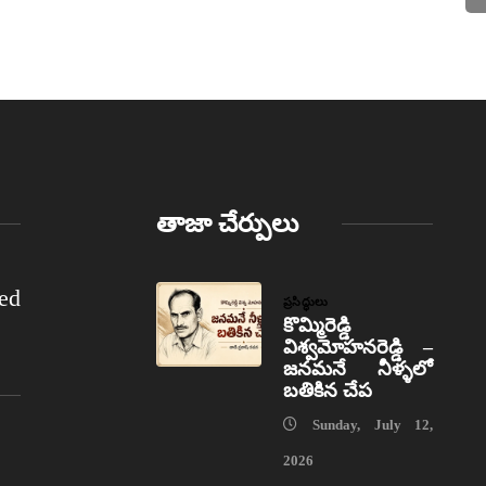
తాజా చేర్పులు
ed
ప్రసిద్ధులు
కొమ్మిరెడ్డి
విశ్వమోహనరెడ్డి –
జనమనే నీళ్ళలో
బతికిన చేప
Sunday, July 12,
2026