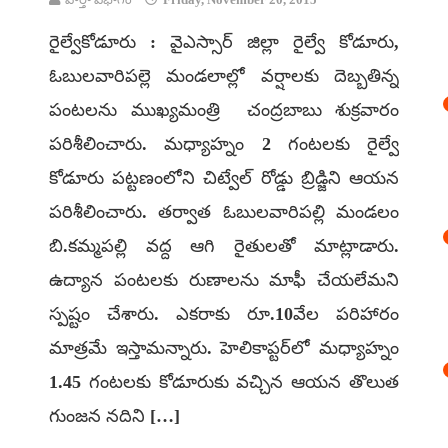
రైల్వేకోడూరు : వైఎస్సార్ జిల్లా రైల్వే కోడూరు,
ఓబులవారిపల్లె మండలాల్లో వర్షాలకు దెబ్బతిన్న
పంటలను ముఖ్యమంత్రి చంద్రబాబు శుక్రవారం
పరిశీలించారు. మధ్యాహ్నం 2 గంటలకు రైల్వే
కోడూరు పట్టణంలోని చిట్వేల్ రోడ్డు బ్రిడ్జిని ఆయన
పరిశీలించారు. తర్వాత ఓబులవారిపల్లి మండలం
బి.కమ్మపల్లి వద్ద ఆగి రైతులతో మాట్లాడారు.
ఉద్యాన పంటలకు రుణాలను మాఫీ చేయలేమని
స్పష్టం చేశారు. ఎకరాకు రూ.10వేల పరిహారం
మాత్రమే ఇస్తామన్నారు. హెలికాప్టర్‌లో మధ్యాహ్నం
1.45 గంటలకు కోడూరుకు వచ్చిన ఆయన తొలుత
గుంజన నదిని […]