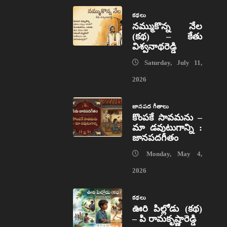
కథలు
నమ్ముకొన్న నేల
(కథ) – కేతు
విశ్వనాథరెడ్డి
Saturday, July 11,
2026
జానపద గీతాలు
కొంపకే సావమను –
మా డవుటుగాన్ని :
జానపదగీతం
Monday, May 4,
2026
కథలు
ఊరి పిల్లోడు (కథ)
– పి రామకృష్ణారెడ్డి