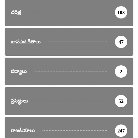
చరిత్ర
103
జానపద గీతాలు
47
పద్యాలు
2
ప్రసిద్ధులు
52
రాజకీయాలు
247