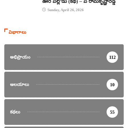
ఊరి పిల్లోడు (కథ) – పి రామకృష్ణారెడ్డి
Sunday, April 26, 2026
విభాగాలు
అభిప్రాయం
112
ఆలయాలు
10
కథలు
55