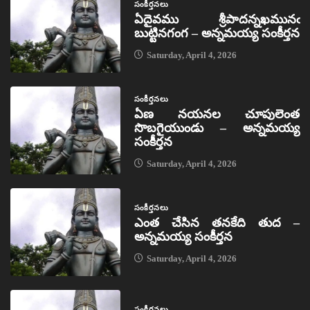
సంకీర్తనలు
ఏదైవము శ్రీపాదన్నఖమునఁ
బుట్టినగంగ – అన్నమయ్య సంకీర్తన
Saturday, April 4, 2026
సంకీర్తనలు
ఏణ నయనల చూపులెంత
సొబగైయుండు – అన్నమయ్య
సంకీర్తన
Saturday, April 4, 2026
సంకీర్తనలు
ఎంత చేసిన తనకేది తుద –
అన్నమయ్య సంకీర్తన
Saturday, April 4, 2026
సంకీర్తనలు