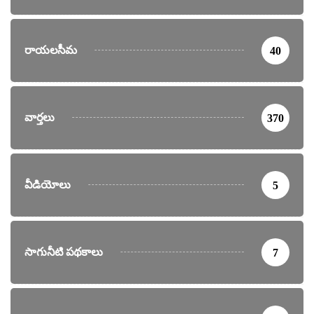
రాయలసీమ
40
వార్తలు
370
వీడియోలు
5
సాగునీటి పథకాలు
7