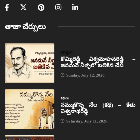
తాజా చేర్పులు
ప్రసిద్ధులు
కొమ్మిరెడ్డి విశ్వమోహనరెడ్డి –
జనమనే నీళ్ళలో బతికిన చేప
Sunday, July 12, 2026
కథలు
నమ్ముకొన్న నేల (కథ) – కేతు
విశ్వనాథరెడ్డి
Saturday, July 11, 2026