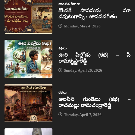
జానపద గీతాలు
కొంపకే సావమను – మా
డవుటుగాన్ని : జానపదగీతం
Monday, May 4, 2026
కథలు
ఊరి పిల్లోడు (కథ) – పి
రామకృష్ణారెడ్డి
Sunday, April 26, 2026
కథలు
అలసిన గుండెలు (కథ) –
రాచమల్లు రామచంద్రారెడ్డి
Tuesday, April 7, 2026