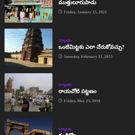
ముత్తులూరుపాడు
Friday, January 15, 2021
పర్యాటకం
ఒంటిమిట్టకు ఎలా చేరుకోవచ్చు?
Saturday, February 21, 2015
పర్యాటకం
రాయచోటి పట్టణం
Friday, May 25, 2018
పర్యాటకం