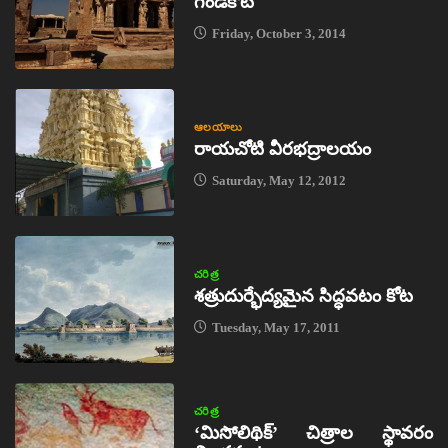
గండికోట
Friday, October 3, 2014
ఆలయాలు
రాయచోటి వీరభద్రాలయం
Saturday, May 12, 2012
చరిత్ర
శత్రుదుర్భేద్యమైన సిద్ధవటం కోట
Tuesday, May 17, 2011
చరిత్ర
‘మిసోలిథిక్‌’ చిత్రాల స్థావరం