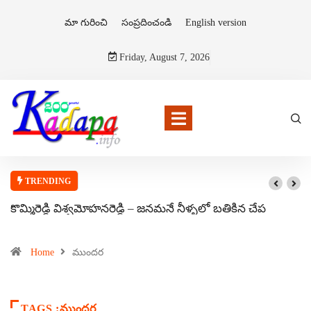
మా గురించి
సంప్రదించండి
English version
Friday, August 7, 2026
TRENDING
కొమ్మిరెడ్డి విశ్వమోహనరెడ్డి – జనమనే నీళ్ళలో బతికిన చేప
Home
ముందర
TAGS :ముందర