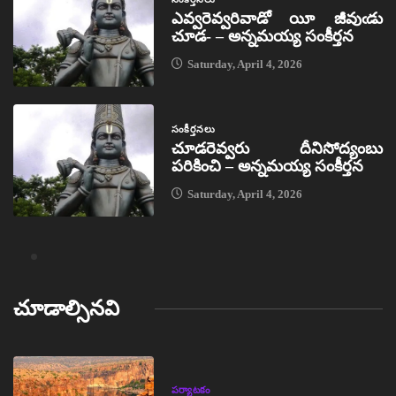
ఎవ్వరెవ్వరివాడో యీ జీవుఁడు
చూడ- – అన్నమయ్య సంకీర్తన
Saturday, April 4, 2026
సంకీర్తనలు
చూడరెవ్వరు దీనిసోద్యంబు
పరికించి – అన్నమయ్య సంకీర్తన
Saturday, April 4, 2026
చూడాల్సినవి
పర్యాటకం