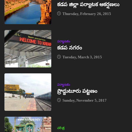
కడప జిల్లా పర్యాటక ఆకర్షణలు
Thursday, February 26, 2015
పర్యాటకం
కడప నగరం
Tuesday, March 3, 2015
పర్యాటకం
ప్రొద్దుటూరు పట్టణం
Sunday, November 5, 2017
చరిత్ర