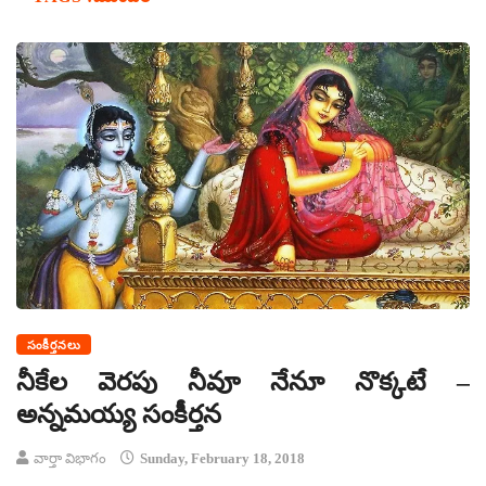
సంకీర్తనలు
నీకేల వెరపు నీవూ నేనూ నొక్కటే –
అన్నమయ్య సంకీర్తన
వార్తా విభాగం
Sunday, February 18, 2018