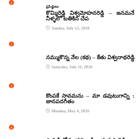
1
ప్రసిద్ధులు
కొమ్మిరెడ్డి విశ్వమోహనరెడ్డి – జనమనే
నీళ్ళలో బతికిన చేప
Sunday, July 12, 2026
2
కథలు
నమ్ముకొన్న నేల (కథ) – కేతు విశ్వనాథరెడ్డి
Saturday, July 11, 2026
3
జానపద గీతాలు
కొంపకే సావమను – మా డవుటుగాన్ని :
జానపదగీతం
Monday, May 4, 2026
4
కథలు