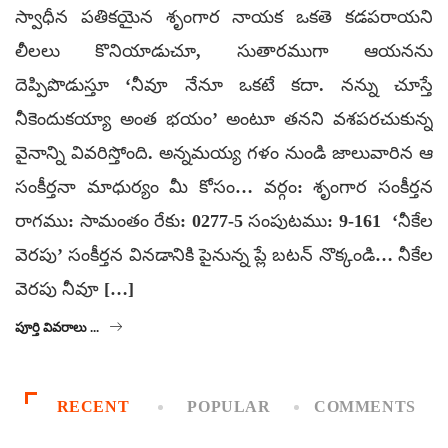
స్వాధీన పతికయైన శృంగార నాయక ఒకతె కడపరాయని
లీలలు కొనియాడుచూ, సుతారముగా ఆయనను
దెప్పిపొడుస్తూ ‘నీవూ నేనూ ఒకటే కదా. నన్ను చూస్తే
నీకెందుకయ్యా అంత భయం’ అంటూ తనని వశపరచుకున్న
వైనాన్ని వివరిస్తోంది. అన్నమయ్య గళం నుండి జాలువారిన ఆ
సంకీర్తనా మాధుర్యం మీ కోసం… వర్గం: శృంగార సంకీర్తన
రాగము: సామంతం రేకు: 0277-5 సంపుటము: 9-161 ‘నీకేల
వెరపు’ సంకీర్తన వినడానికి పైనున్న ప్లే బటన్ నొక్కండి… నీకేల
వెరపు నీవూ […]
పూర్తి వివరాలు ...
RECENT
POPULAR
COMMENTS