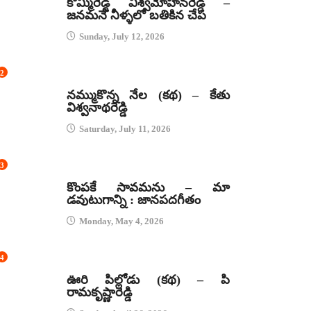
కొమ్మిరెడ్డి విశ్వమోహనరెడ్డి –
జనమనే నీళ్ళలో బతికిన చేప
Sunday, July 12, 2026
2
కథలు
నమ్ముకొన్న నేల (కథ) – కేతు
విశ్వనాథరెడ్డి
Saturday, July 11, 2026
3
జానపద గీతాలు
కొంపకే సావమను – మా
డవుటుగాన్ని : జానపదగీతం
Monday, May 4, 2026
4
కథలు
ఊరి పిల్లోడు (కథ) – పి
రామకృష్ణారెడ్డి