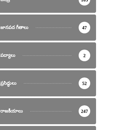
జానపద గీతాలు
47
పద్యాలు
2
ప్రసిద్ధులు
52
రాజకీయాలు
247