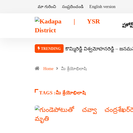
మా గురించి
సంప్రదించండి
English version
హోమ
కొమ్మిరెడ్డి విశ్వమోహనరెడ్డి – జనమ
TRENDING
Home
మీ శ్రేయోభిలాషి
TAGS :మీ శ్రేయోభిలాషి