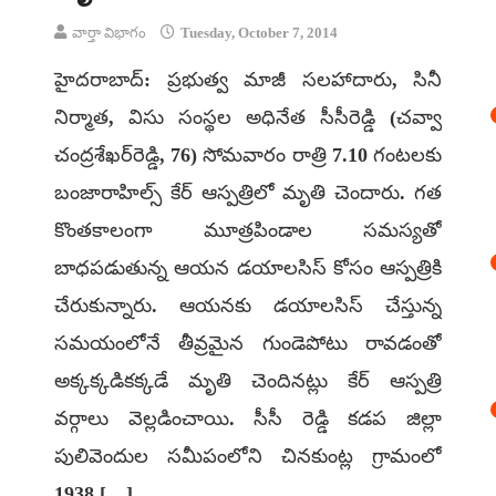
వార్తా విభాగం
Tuesday, October 7, 2014
హైదరాబాద్: ప్రభుత్వ మాజీ సలహాదారు, సినీ
నిర్మాత, విసు సంస్థల అధినేత సీసీరెడ్డి (చవ్వా
చంద్రశేఖర్‌రెడ్డి, 76) సోమవారం రాత్రి 7.10 గంటలకు
బంజారాహిల్స్ కేర్ ఆస్పత్రిలో మృతి చెందారు. గత
కొంతకాలంగా మూత్రపిండాల సమస్యతో
బాధపడుతున్న ఆయన డయాలసిస్ కోసం ఆస్పత్రికి
చేరుకున్నారు. ఆయనకు డయాలసిస్ చేస్తున్న
సమయంలోనే తీవ్రమైన గుండెపోటు రావడంతో
అక్కక్కడికక్కడే మృతి చెందినట్లు కేర్ ఆస్పత్రి
వర్గాలు వెల్లడించాయి. సీసీ రెడ్డి కడప జిల్లా
పులివెందుల సమీపంలోని చినకుంట్ల గ్రామంలో
1938 […]