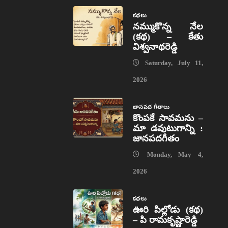
కథలు
నమ్ముకొన్న నేల
(కథ) – కేతు
విశ్వనాథరెడ్డి
Saturday, July 11,
2026
జానపద గీతాలు
కొంపకే సావమను –
మా డవుటుగాన్ని :
జానపదగీతం
Monday, May 4,
2026
కథలు
ఊరి పిల్లోడు (కథ)
– పి రామకృష్ణారెడ్డి