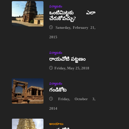
పర్యాటకం
ఒంటిమిట్టకు ఎలా
చేరుకోవచ్చు?
Saturday, February 21,
2015
పర్యాటకం
రాయచోటి పట్టణం
Friday, May 25, 2018
పర్యాటకం
గండికోట
Friday, October 3,
2014
ఆలయాలు