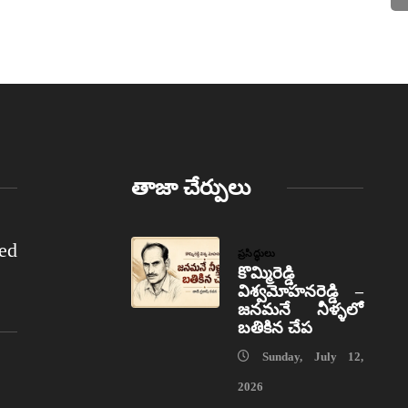
తాజా చేర్పులు
ed
ప్రసిద్ధులు
కొమ్మిరెడ్డి
విశ్వమోహనరెడ్డి –
జనమనే నీళ్ళలో
బతికిన చేప
Sunday, July 12,
2026