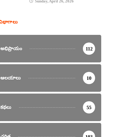
Sunday, April 26, 2026
విభాగాలు
అభిప్రాయం
112
ఆలయాలు
10
కథలు
55
చరిత్ర
103