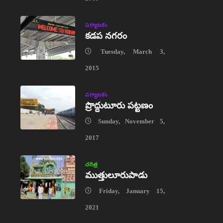
పర్యాటకం
కడప నగరం
Tuesday, March 3,
2015
పర్యాటకం
ప్రొద్దుటూరు పట్టణం
Sunday, November 5,
2017
చరిత్ర
ముత్తులూరుపాడు
Friday, January 15,
2021