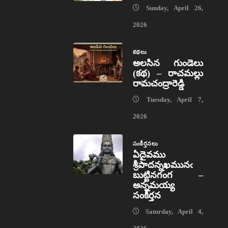
Sunday, April 26,
2026
కథలు
అలసిన గుండెలు
(కథ) – రాచమల్లు
రామచంద్రారెడ్డి
Tuesday, April 7,
2026
సంకీర్తనలు
ఏదైవము
శ్రీపాదన్నఖమునఁ
బుట్టినగంగ –
అన్నమయ్య
సంకీర్తన
Saturday, April 4,