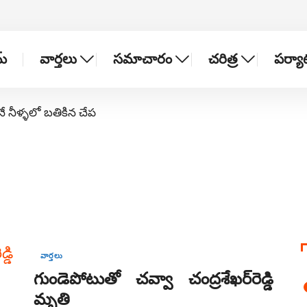
్
వార్తలు
సమాచారం
చరిత్ర
పర్య
నే నీళ్ళలో బతికిన చేప
వార్తలు
గుండెపోటుతో చవ్వా చంద్రశేఖర్‌రెడ్డి
మృతి