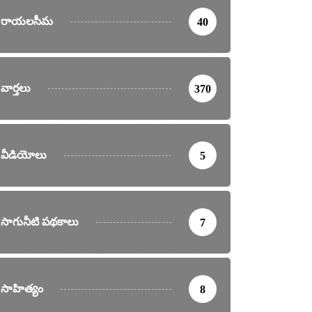
రాయలసీమ
40
వార్తలు
370
వీడియోలు
5
సాగునీటి పథకాలు
7
సాహిత్యం
8