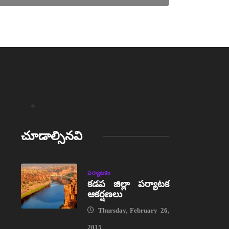
చూడాల్సినవి
పర్యాటకం
కడప జిల్లా పర్యాటక
ఆకర్షణలు
Thursday, February 26,
2015