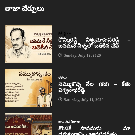
తాజా చేర్పులు
ప్రసిద్ధులు
కొమ్మిరెడ్డి విశ్వమోహనరెడ్డి –
జనమనే నీళ్ళలో బతికిన చేప
Sunday, July 12, 2026
కథలు
నమ్ముకొన్న నేల (కథ) – కేతు
విశ్వనాథరెడ్డి
Saturday, July 11, 2026
జానపద గీతాలు
కొంపకే సావమను – మా
డవుటుగాన్ని : జానపదగీతం