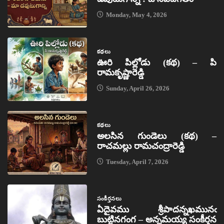
Monday, May 4, 2026
కథలు
ఊరి పిల్లోడు (కథ) – పి
రామకృష్ణారెడ్డి
Sunday, April 26, 2026
కథలు
అలసిన గుండెలు (కథ) –
రాచమల్లు రామచంద్రారెడ్డి
Tuesday, April 7, 2026
సంకీర్తనలు
ఏదైవము శ్రీపాదన్నఖమునఁ
బుట్టినగంగ – అన్నమయ్య సంకీర్తన