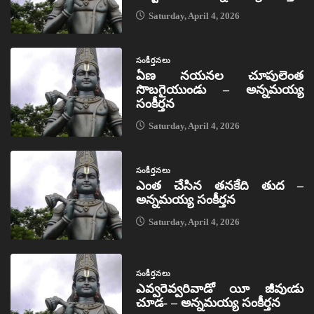
Saturday, April 4, 2026
సంకీర్తనలు
ఏణ నయనల చూపులెంత
సొబగైయుండు – అన్నమయ్య
సంకీర్తన
Saturday, April 4, 2026
సంకీర్తనలు
ఎంత చేసిన తనకేది తుద –
అన్నమయ్య సంకీర్తన
Saturday, April 4, 2026
సంకీర్తనలు
ఎవ్వరెవ్వరివాడో యీ జీవుఁడు
చూడ- – అన్నమయ్య సంకీర్తన