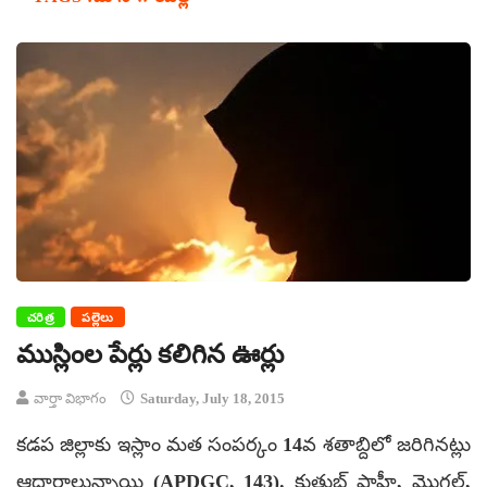
చరిత్ర
పల్లెలు
ముస్లింల పేర్లు కలిగిన ఊర్లు
వార్తా విభాగం
Saturday, July 18, 2015
కడప జిల్లాకు ఇస్లాం మత సంపర్కం 14వ శతాబ్దిలో జరిగినట్లు
ఆధారాలున్నాయి (APDGC, 143). కుతుబ్ షాహీ, మొగల్,