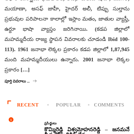
మయాణా, అసఫ్ జాహీ, హైదర్ అలీ, టిప్పు సుల్తాను
ప్రభువుల పరిపాలనా కాలాల్లో ఇస్లాం మతం, జాతుల వ్యాప్తీ,
ఉర్దూ భాషా వ్యాప్తం జరిగినాయి. (కడప జిల్లాలో
మహమ్మదీయ రాజ్య స్థాపన వివరాలకు చూడండి Ibid 100-
113). 1961 జనాభా లెక్కల ప్రకారం కడప జిల్లాలో 1,87,945
మంది మహమ్మదీయులు ఉన్నారు. 2001 జనాభా లెక్కల
ప్రకారం […]
పూర్తి వివరాలు ...
RECENT
POPULAR
COMMENTS
1
ప్రసిద్ధులు
కొమ్మిరెడ్డి విశ్వమోహనరెడ్డి – జనమనే