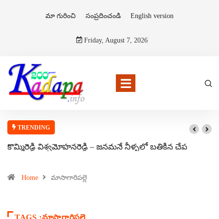
మా గురించి
సంప్రదించండి
English version
Friday, August 7, 2026
TRENDING
కొమ్మిరెడ్డి విశ్వమోహనరెడ్డి – జనమనే నీళ్ళలో బతికిన చేప
Home
మాసాగారిపల్లె
TAGS :మాసాగారిపల్లె