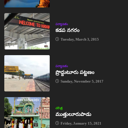
పర్యాటకం
కడప నగరం
Tuesday, March 3, 2015
పర్యాటకం
ప్రొద్దుటూరు పట్టణం
Sunday, November 5, 2017
చరిత్ర
ముత్తులూరుపాడు
Friday, January 15, 2021