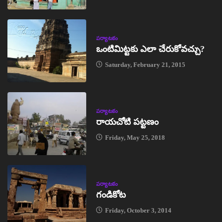
పర్యాటకం
ఒంటిమిట్టకు ఎలా చేరుకోవచ్చు?
Saturday, February 21, 2015
పర్యాటకం
రాయచోటి పట్టణం
Friday, May 25, 2018
పర్యాటకం
గండికోట
Friday, October 3, 2014