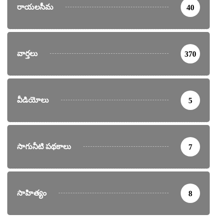
రాయలసీమ
40
వార్తలు
370
వీడియోలు
5
సాగునీటి పథకాలు
7
సాహిత్యం
8