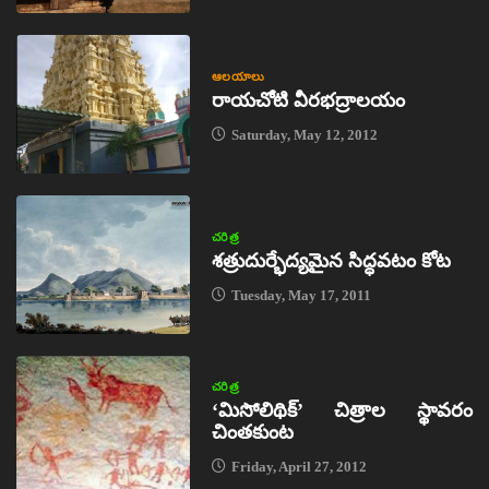
ఆలయాలు
రాయచోటి వీరభద్రాలయం
Saturday, May 12, 2012
చరిత్ర
శత్రుదుర్భేద్యమైన సిద్ధవటం కోట
Tuesday, May 17, 2011
చరిత్ర
‘మిసోలిథిక్‌’ చిత్రాల స్థావరం
చింతకుంట
Friday, April 27, 2012