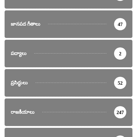
జానపద గీతాలు
47
పద్యాలు
2
ప్రసిద్ధులు
52
రాజకీయాలు
247