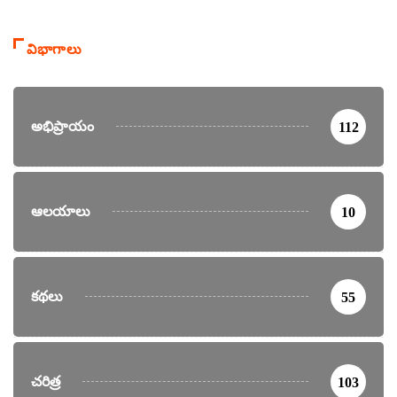
విభాగాలు
అభిప్రాయం
112
ఆలయాలు
10
కథలు
55
చరిత్ర
103