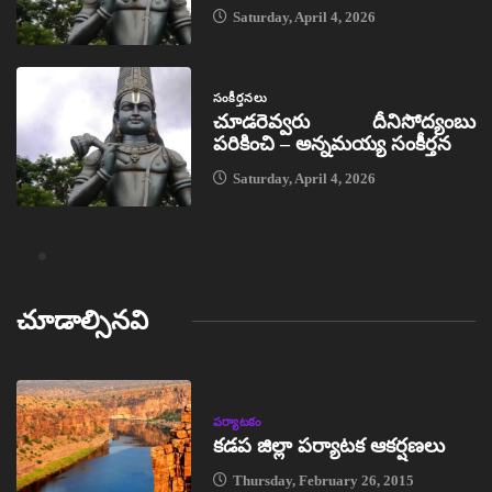
Saturday, April 4, 2026
సంకీర్తనలు
చూడరెవ్వరు దీనిసోద్యంబు
పరికించి – అన్నమయ్య సంకీర్తన
Saturday, April 4, 2026
చూడాల్సినవి
పర్యాటకం
కడప జిల్లా పర్యాటక ఆకర్షణలు
Thursday, February 26, 2015