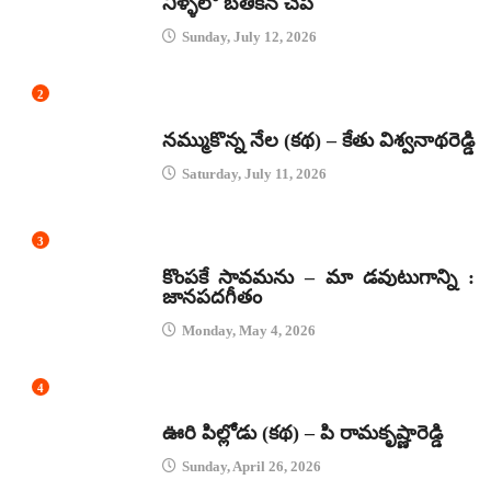
నీళ్ళలో బతికిన చేప
Sunday, July 12, 2026
2
కథలు
నమ్ముకొన్న నేల (కథ) – కేతు విశ్వనాథరెడ్డి
Saturday, July 11, 2026
3
జానపద గీతాలు
కొంపకే సావమను – మా డవుటుగాన్ని :
జానపదగీతం
Monday, May 4, 2026
4
కథలు
ఊరి పిల్లోడు (కథ) – పి రామకృష్ణారెడ్డి
Sunday, April 26, 2026