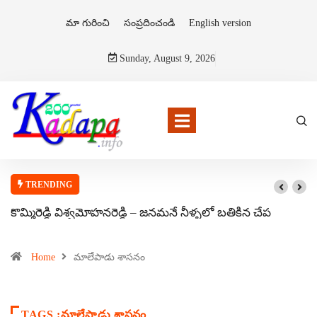
మా గురించి
సంప్రదించండి
English version
Sunday, August 9, 2026
TRENDING
కొమ్మిరెడ్డి విశ్వమోహనరెడ్డి – జనమనే నీళ్ళలో బతికిన చేప
Home
మాలేపాడు శాసనం
TAGS :మాలేపాడు శాసనం