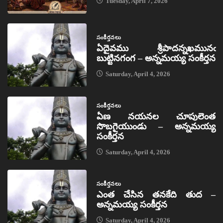
Tuesday, April 7, 2026
సంకీర్తనలు
ఏదైవము శ్రీపాదన్నఖమునఁ
బుట్టినగంగ – అన్నమయ్య సంకీర్తన
Saturday, April 4, 2026
సంకీర్తనలు
ఏణ నయనల చూపులెంత
సొబగైయుండు – అన్నమయ్య
సంకీర్తన
Saturday, April 4, 2026
సంకీర్తనలు
ఎంత చేసిన తనకేది తుద –
అన్నమయ్య సంకీర్తన
Saturday, April 4, 2026