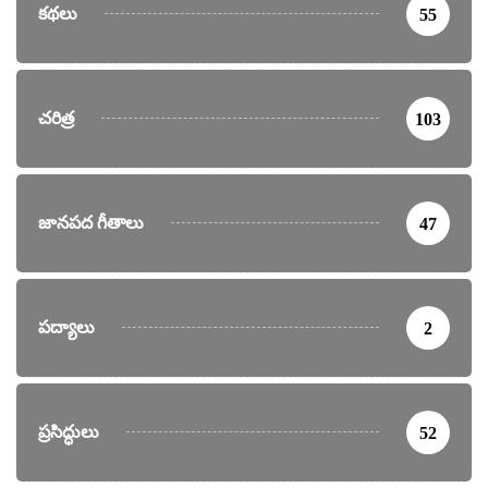
కథలు
55
చరిత్ర
103
జానపద గీతాలు
47
పద్యాలు
2
ప్రసిద్ధులు
52