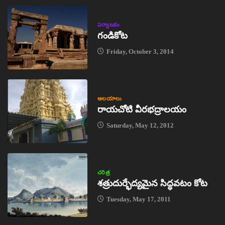
పర్యాటకం
గండికోట
Friday, October 3, 2014
ఆలయాలు
రాయచోటి వీరభద్రాలయం
Saturday, May 12, 2012
చరిత్ర
శత్రుదుర్భేద్యమైన సిద్ధవటం కోట
Tuesday, May 17, 2011