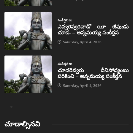
సంకీర్తనలు
ఎవ్వరెవ్వరివాడో యీ జీవుఁడు
చూడ- – అన్నమయ్య సంకీర్తన
Saturday, April 4, 2026
సంకీర్తనలు
చూడరెవ్వరు దీనిసోద్యంబు
పరికించి – అన్నమయ్య సంకీర్తన
Saturday, April 4, 2026
చూడాల్సినవి