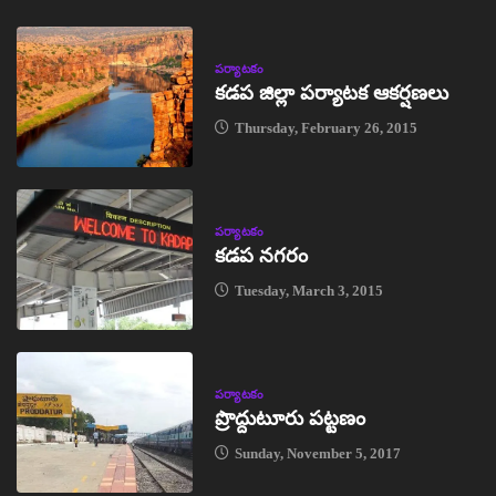
పర్యాటకం
కడప జిల్లా పర్యాటక ఆకర్షణలు
Thursday, February 26, 2015
పర్యాటకం
కడప నగరం
Tuesday, March 3, 2015
పర్యాటకం
ప్రొద్దుటూరు పట్టణం
Sunday, November 5, 2017