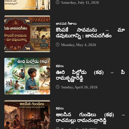
Saturday, July 11, 2026
జానపద గీతాలు
కొంపకే సావమను – మా
డవుటుగాన్ని : జానపదగీతం
Monday, May 4, 2026
కథలు
ఊరి పిల్లోడు (కథ) – పి
రామకృష్ణారెడ్డి
Sunday, April 26, 2026
కథలు
అలసిన గుండెలు (కథ) –
రాచమల్లు రామచంద్రారెడ్డి