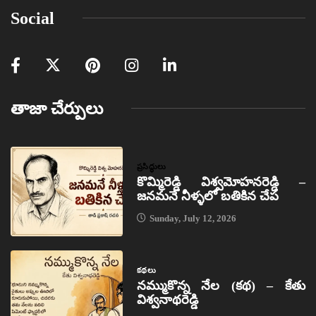
Social
తాజా చేర్పులు
ప్రసిద్ధులు
కొమ్మిరెడ్డి విశ్వమోహనరెడ్డి –
జనమనే నీళ్ళలో బతికిన చేప
Sunday, July 12, 2026
కథలు
నమ్ముకొన్న నేల (కథ) – కేతు
విశ్వనాథరెడ్డి