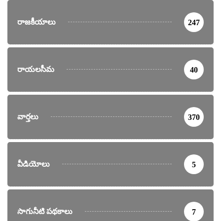
రాజకీయాలు
247
రాయలసీమ
40
వార్తలు
370
వీడియోలు
5
సాగునీటి పథకాలు
7