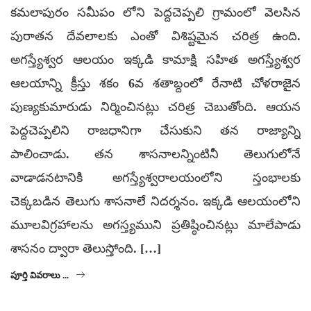
కమలాపురం సమీపం లోని పెద్దచెప్పలి గ్రామంలో వెలసిన
పురాతన దేవలాలకు ఎంతో విశిష్టమైన చరిత్ర ఉంది.
అగస్త్యేశ్వర ఆలయం ఇక్కడి కామాక్షి సహిత అగస్త్యేశ్వర
ఆలయాన్ని క్రీస్తు శకం 6వ శతాబ్దంలో రేనాటి చోళరాజైన
పుణ్యకుమారుడు నిర్మించినట్లు చరిత్ర చెబుతోంది. ఆయన
పెద్దచెప్పలిని రాజధానిగా చేసుకుని తన రాజ్యాన్ని
పాలించాడు. తన శాసనాలన్నింటినీ తెలుగులోనే
వాడాడనటానికి అగస్త్యేశ్వరాలయంలోని స్తంభాలకు
చెక్కబడిన తెలుగు శాసనాలే నిదర్శనం. ఇక్కడి ఆలయంలోని
మూలవిగ్రహాలను అగస్త్యముని ప్రతిష్ఠించినట్లు మాలేపాడు
శాసనం ద్వారా తెలుస్తోంది. […]
పూర్తి వివరాలు ...