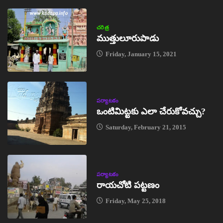
చరిత్ర
ముత్తులూరుపాడు
Friday, January 15, 2021
పర్యాటకం
ఒంటిమిట్టకు ఎలా చేరుకోవచ్చు?
Saturday, February 21, 2015
పర్యాటకం
రాయచోటి పట్టణం
Friday, May 25, 2018