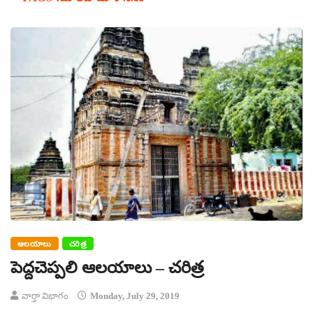
ఆలయాలు
చరిత్ర
పెద్దచెప్పలి ఆలయాలు – చరిత్ర
వార్తా విభాగం
Monday, July 29, 2019