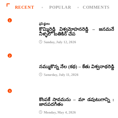
RECENT
POPULAR
COMMENTS
1
ప్రసిద్ధులు
కొమ్మిరెడ్డి విశ్వమోహనరెడ్డి – జనమనే
నీళ్ళలో బతికిన చేప
Sunday, July 12, 2026
2
కథలు
నమ్ముకొన్న నేల (కథ) – కేతు విశ్వనాథరెడ్డి
Saturday, July 11, 2026
3
జానపద గీతాలు
కొంపకే సావమను – మా డవుటుగాన్ని :
జానపదగీతం
Monday, May 4, 2026