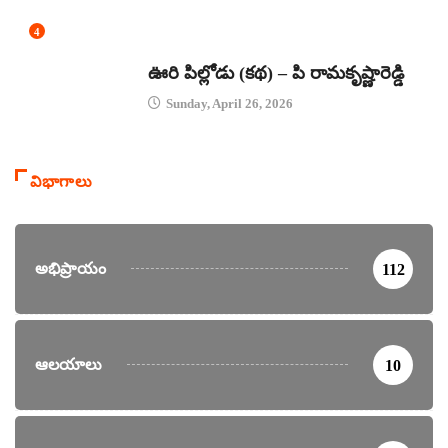
4
కథలు
ఊరి పిల్లోడు (కథ) – పి రామకృష్ణారెడ్డి
Sunday, April 26, 2026
విభాగాలు
అభిప్రాయం
112
ఆలయాలు
10