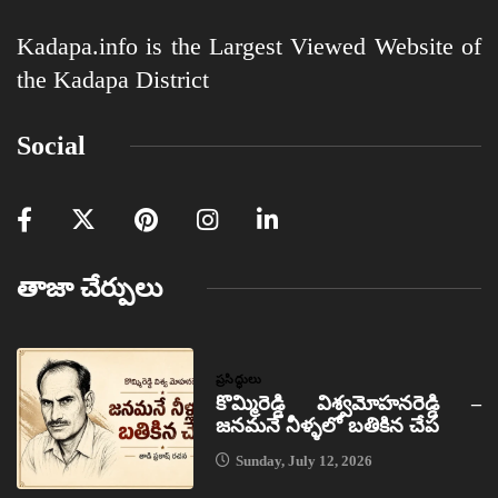
Kadapa.info is the Largest Viewed Website of
the Kadapa District
Social
తాజా చేర్పులు
ప్రసిద్ధులు
కొమ్మిరెడ్డి విశ్వమోహనరెడ్డి –
జనమనే నీళ్ళలో బతికిన చేప
Sunday, July 12, 2026