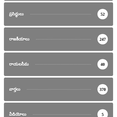
ప్రసిద్ధులు
52
రాజకీయాలు
247
రాయలసీమ
40
వార్తలు
370
వీడియోలు
5