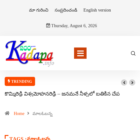
మా గురించి
సంప్రదించండి
English version
Thursday, August 6, 2026
TRENDING
కొమ్మిరెడ్డి విశ్వమోహనరెడ్డి – జనమనే నీళ్ళలో బతికిన చేప
Home
మాలఓబన్న
TAGS :మాలఓబన్న