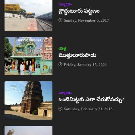
పర్యాటకం
ప్రొద్దుటూరు పట్టణం
Sunday, November 5, 2017
చరిత్ర
ముత్తులూరుపాడు
Friday, January 15, 2021
పర్యాటకం
ఒంటిమిట్టకు ఎలా చేరుకోవచ్చు?
Saturday, February 21, 2015