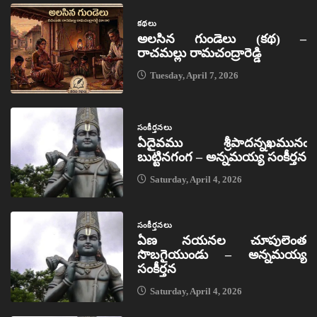
కథలు
అలసిన గుండెలు (కథ) –
రాచమల్లు రామచంద్రారెడ్డి
Tuesday, April 7, 2026
సంకీర్తనలు
ఏదైవము శ్రీపాదన్నఖమునఁ
బుట్టినగంగ – అన్నమయ్య సంకీర్తన
Saturday, April 4, 2026
సంకీర్తనలు
ఏణ నయనల చూపులెంత
సొబగైయుండు – అన్నమయ్య
సంకీర్తన
Saturday, April 4, 2026