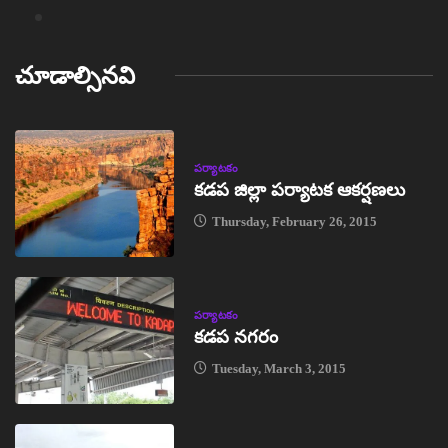
చూడాల్సినవి
పర్యాటకం
కడప జిల్లా పర్యాటక ఆకర్షణలు
Thursday, February 26, 2015
పర్యాటకం
కడప నగరం
Tuesday, March 3, 2015