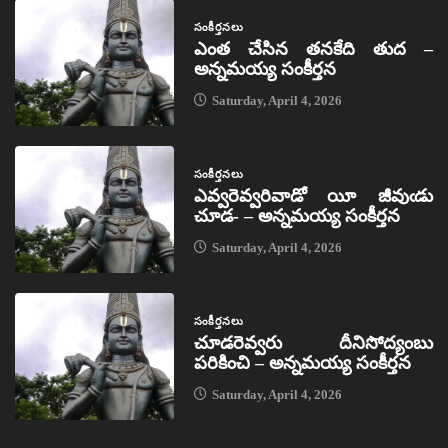
సంకీర్తనలు
ఎంత చేసిన తనకేది తుద –
అన్నమయ్య సంకీర్తన
Saturday, April 4, 2026
సంకీర్తనలు
ఎవ్వరెవ్వరివాడో యీ జీవుఁడు
చూడ- – అన్నమయ్య సంకీర్తన
Saturday, April 4, 2026
సంకీర్తనలు
చూడరెవ్వరు దీనిసోద్యంబు
పరికించి – అన్నమయ్య సంకీర్తన
Saturday, April 4, 2026