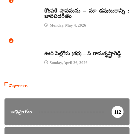
3
జానపద గీతాలు
కొంపకే సావమను – మా డవుటుగాన్ని :
జానపదగీతం
Monday, May 4, 2026
4
కథలు
ఊరి పిల్లోడు (కథ) – పి రామకృష్ణారెడ్డి
Sunday, April 26, 2026
విభాగాలు
అభిప్రాయం
112