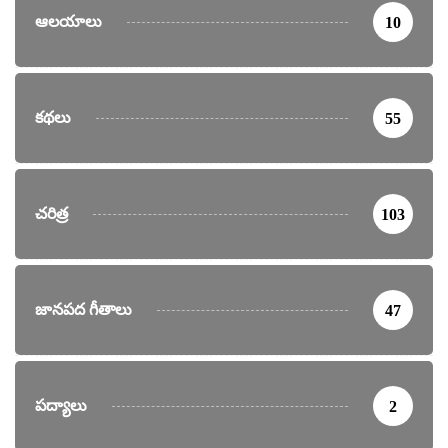
ఆలయాలు
10
కథలు
55
చరిత్ర
103
జానపద గీతాలు
47
పద్యాలు
2