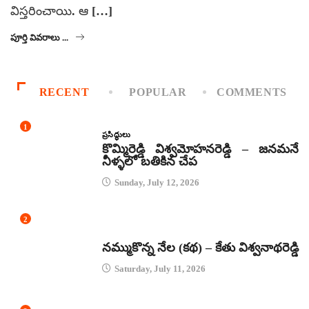
విస్తరించాయి. ఆ […]
పూర్తి వివరాలు ...
RECENT
POPULAR
COMMENTS
1
ప్రసిద్ధులు
కొమ్మిరెడ్డి విశ్వమోహనరెడ్డి – జనమనే
నీళ్ళలో బతికిన చేప
Sunday, July 12, 2026
2
కథలు
నమ్ముకొన్న నేల (కథ) – కేతు విశ్వనాథరెడ్డి
Saturday, July 11, 2026