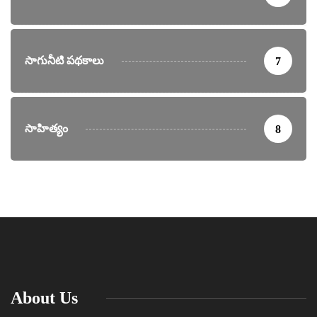
సాగునీటి పథకాలు
7
సాహిత్యం
8
About Us