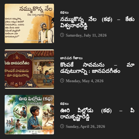
కథలు
నమ్ముకొన్న నేల (కథ) – కేతు
విశ్వనాథరెడ్డి
Saturday, July 11, 2026
జానపద గీతాలు
కొంపకే సావమను – మా
డవుటుగాన్ని : జానపదగీతం
Monday, May 4, 2026
కథలు
ఊరి పిల్లోడు (కథ) – పి
రామకృష్ణారెడ్డి
Sunday, April 26, 2026