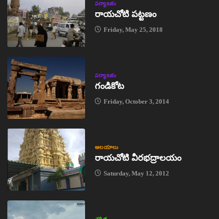
పర్యాటకం
రాయచోటి పట్టణం
Friday, May 25, 2018
పర్యాటకం
గండికోట
Friday, October 3, 2014
ఆలయాలు
రాయచోటి వీరభద్రాలయం
Saturday, May 12, 2012