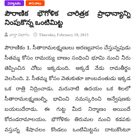
పర్యాటకం
శాసనాలు
పౌరాణిక భౌగోళిక చారిత్రక ప్రాధాన్యాన్ని
నింపుకొన్న ఒంటిమిట్ట
వార్తా విభాగం
Thursday, February 19, 2015
పౌరాణికం 1. సీతారామలక్ష్మణులు అరణ్యవాసం చేస్తున్నపుడు
సీతమ్మ కోసం రామయ్య బాణం సంధించి భూమి నుంచి నీరు
తెప్పించిన చోటు ఇక్కడుంది. అక్కడే నేడు రామతీర్థం
వెలసింది. 2. సీతమ్మ కోసం వెతుకుతూ జాంబవంతుడు ఇక్కడ
ఒక రాత్రి నిద్రించాడు. మరునాటి ఉదయం ఒక శిలలో
సీతారామలక్ష్మణుల్ని, భావించి నమస్కరించి అన్వేషణకు
బయలుదేరాడు. ఈ గుట్ట మీద నిర్మాణం అయిందే
కోదండరామాలయం. భౌగోళికం తిరుమల నుంచి కడపకు
వస్తున్న శేషాచలం కొండలు ఒంటిమిట్టను దాటుకొంటూ