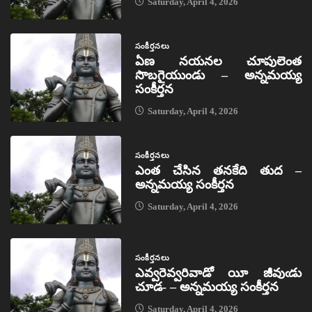
Saturday, April 4, 2026
సంకీర్తనలు
ఏణ నయనల చూపులెంత
సొబగైయుండు – అన్నమయ్య
సంకీర్తన
Saturday, April 4, 2026
సంకీర్తనలు
ఎంత చేసిన తనకేది తుద –
అన్నమయ్య సంకీర్తన
Saturday, April 4, 2026
సంకీర్తనలు
ఎవ్వరెవ్వరివాడో యీ జీవుఁడు
చూడ- – అన్నమయ్య సంకీర్తన
Saturday, April 4, 2026