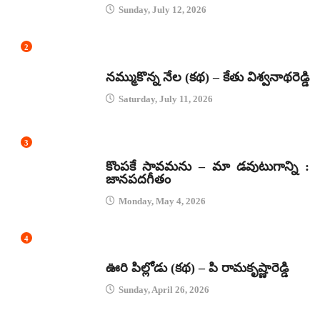
Sunday, July 12, 2026
2
కథలు
నమ్ముకొన్న నేల (కథ) – కేతు విశ్వనాథరెడ్డి
Saturday, July 11, 2026
3
జానపద గీతాలు
కొంపకే సావమను – మా డవుటుగాన్ని :
జానపదగీతం
Monday, May 4, 2026
4
కథలు
ఊరి పిల్లోడు (కథ) – పి రామకృష్ణారెడ్డి
Sunday, April 26, 2026