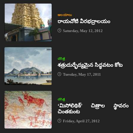
ఆలయాలు
రాయచోటి వీరభద్రాలయం
Saturday, May 12, 2012
చరిత్ర
శత్రుదుర్భేద్యమైన సిద్ధవటం కోట
Tuesday, May 17, 2011
చరిత్ర
‘మిసోలిథిక్‌’ చిత్రాల స్థావరం
చింతకుంట
Friday, April 27, 2012