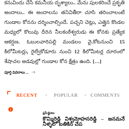
కనువిందు చేసే కమనీయ దృశ్యాలు.. మేను పులకరించే ప్రకృతి
అందాలు.. ఈ అందాలను తనివితీరా చూసి తరించాలంటే
గుండాల కోనను దర్శించాల్సిందే. పచ్చని చెట్లు, ఎత్తైన కొండల
మధ్యలో కొలువు దీరిన నీలకంఠేశ్వరుడు ఈ కోనకు ప్రత్యేక
ఆకర్షణ. ఓబులవారిపల్లి మండలం వై.కోటనుంచి 15
కిలోమీటర్లు, రైల్వేకోడూరు నుంచి 12 కిలోమీటర్ల దూరంలో
శేషాచల అడవుల్లో గుండాల కోన క్షేత్రం ఉంది. […]
పూర్తి వివరాలు ...
RECENT
POPULAR
COMMENTS
1
ప్రసిద్ధులు
కొమ్మిరెడ్డి విశ్వమోహనరెడ్డి – జనమనే
నీళ్ళలో బతికిన చేప