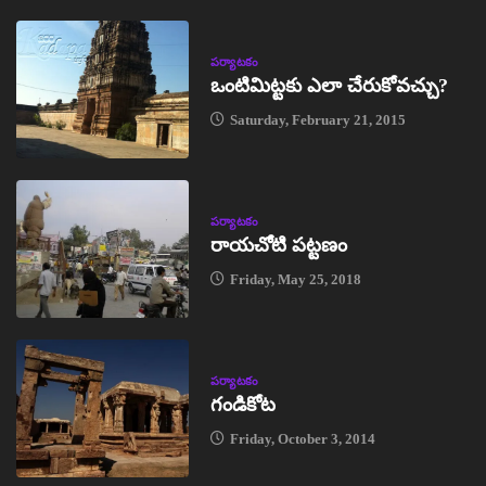
పర్యాటకం
ఒంటిమిట్టకు ఎలా చేరుకోవచ్చు?
Saturday, February 21, 2015
పర్యాటకం
రాయచోటి పట్టణం
Friday, May 25, 2018
పర్యాటకం
గండికోట
Friday, October 3, 2014