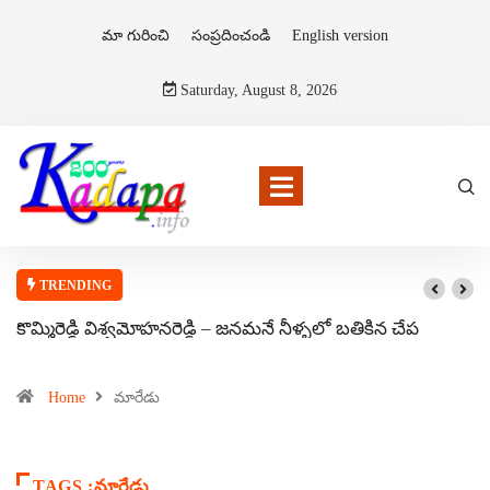
మా గురించి
సంప్రదించండి
English version
Saturday, August 8, 2026
TRENDING
కొమ్మిరెడ్డి విశ్వమోహనరెడ్డి – జనమనే నీళ్ళలో బతికిన చేప
Home
మారేడు
TAGS :మారేడు