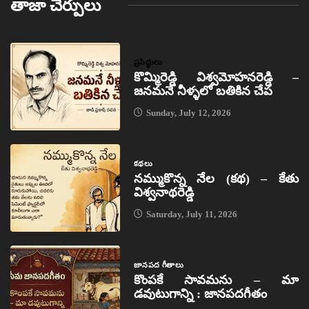
తాజా చేర్పులు
ప్రసిద్ధులు
కొమ్మిరెడ్డి విశ్వమోహనరెడ్డి –
జనమనే నీళ్ళలో బతికిన చేప
Sunday, July 12, 2026
కథలు
నమ్ముకొన్న నేల (కథ) – కేతు
విశ్వనాథరెడ్డి
Saturday, July 11, 2026
జానపద గీతాలు
కొంపకే సావమను – మా
డవుటుగాన్ని : జానపదగీతం