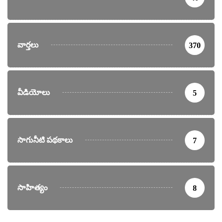
వార్తలు
370
వీడియోలు
5
సాగునీటి పథకాలు
7
సాహిత్యం
8