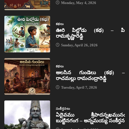
Monday, May 4, 2026
కథలు
ఊరి పిల్లోడు (కథ) – పి
రామకృష్ణారెడ్డి
Sunday, April 26, 2026
కథలు
అలసిన గుండెలు (కథ) –
రాచమల్లు రామచంద్రారెడ్డి
Tuesday, April 7, 2026
సంకీర్తనలు
ఏదైవము శ్రీపాదన్నఖమునఁ
బుట్టినగంగ – అన్నమయ్య సంకీర్తన