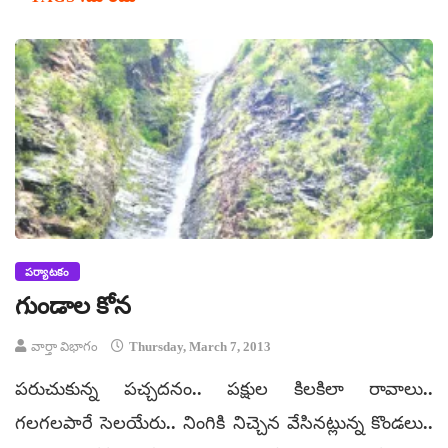
పర్యాటకం
గుండాల కోన
వార్తా విభాగం
Thursday, March 7, 2013
పరుచుకున్న పచ్చదనం.. పక్షుల కిలకిలా రావాలు..
గలగలపారే సెలయేరు.. నింగికి నిచ్చెన వేసినట్లున్న కొండలు..