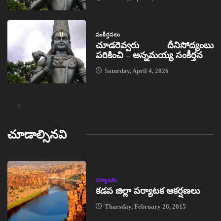
సంకీర్తనలు
చూడరెవ్వరు దీనిసోద్యంబు
పరికించి – అన్నమయ్య సంకీర్తన
Saturday, April 4, 2026
చూడాల్సినవి
పర్యాటకం
కడప జిల్లా పర్యాటక ఆకర్షణలు
Thursday, February 26, 2015