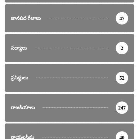
జానపద గీతాలు
47
పద్యాలు
2
ప్రసిద్ధులు
52
రాజకీయాలు
247
రాయలసీమ
40