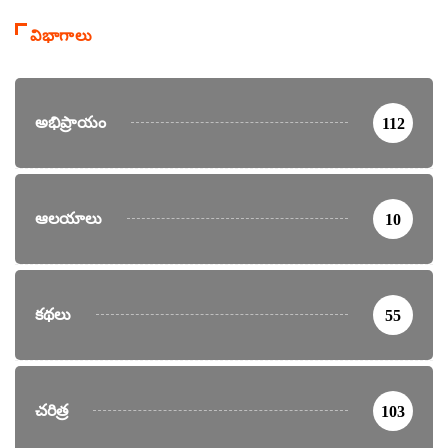
విభాగాలు
అభిప్రాయం
112
ఆలయాలు
10
కథలు
55
చరిత్ర
103