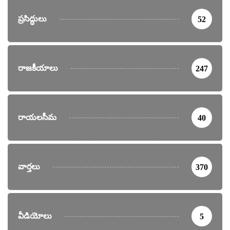
ప్రసిద్ధులు
52
రాజకీయాలు
247
రాయలసీమ
40
వార్తలు
370
వీడియోలు
5