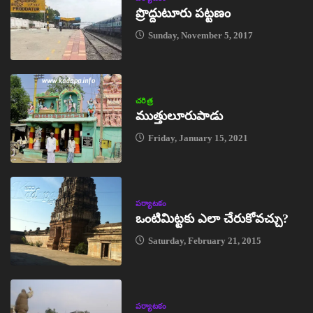
ప్రొద్దుటూరు పట్టణం
Sunday, November 5, 2017
చరిత్ర
ముత్తులూరుపాడు
Friday, January 15, 2021
పర్యాటకం
ఒంటిమిట్టకు ఎలా చేరుకోవచ్చు?
Saturday, February 21, 2015
పర్యాటకం