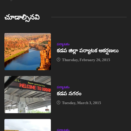
చూడాల్సినవి
పర్యాటకం
కడప జిల్లా పర్యాటక ఆకర్షణలు
Thursday, February 26, 2015
పర్యాటకం
కడప నగరం
Tuesday, March 3, 2015
పర్యాటకం