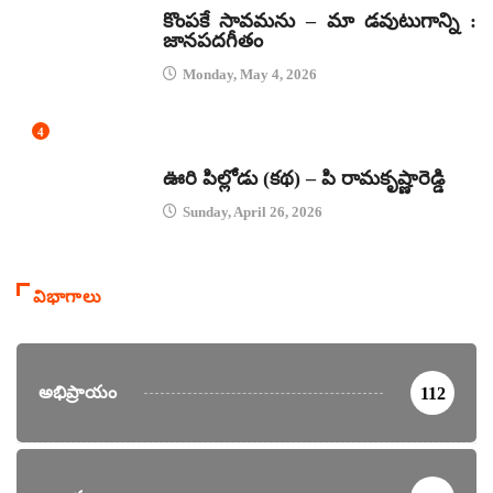
కొంపకే సావమను – మా డవుటుగాన్ని :
జానపదగీతం
Monday, May 4, 2026
4
కథలు
ఊరి పిల్లోడు (కథ) – పి రామకృష్ణారెడ్డి
Sunday, April 26, 2026
విభాగాలు
అభిప్రాయం
112