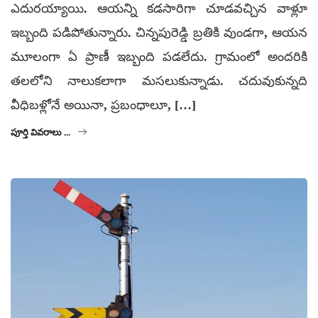
ఎదురయ్యాయి. ఆయన్ని కడసారిగా చూడవచ్చిన వాళ్లూ
ఇబ్బంది పడిపోతున్నారు. చిన్నపురెడ్డి బ్రతికి వుండగా, ఆయన
మూలంగా ఏ ప్రాణీ ఇబ్బంది పడలేదు. గ్రామంలో అందరికి
తలలోని నాలుకలాగా మసలుకున్నాడు. చదువుకున్నది
వీధిబళ్లోనే అయినా, ప్రబంధాలూ, […]
పూర్తి వివరాలు ...