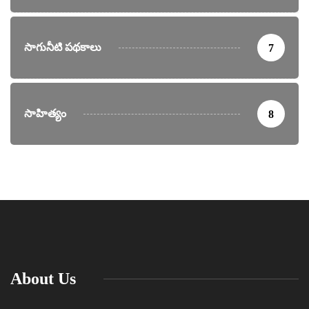
సాగునీటి పథకాలు
7
సాహిత్యం
8
About Us