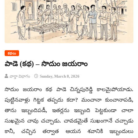
కథలు
పాడె (కథ) – సొదుం జయరాం
వార్తా విభాగం
Sunday, March 8, 2026
సొదుం జయరాం కథ పాడె చిన్నపురెడ్డి కాలమైపోయాడు.
పుట్టినవాళ్లు గిట్టక తప్పదు కదా? మంచానా కుంచానాపడి,
తాను ఇబ్బందిపడీ, ఇతర్లను ఇబ్బంది పెట్టకుండా చాలా
సుఖమైన చావు చచ్చాడు. చావడమైతే సుఖంగానే చచ్చాడు
కానీ, చచ్చిన తర్వాత ఆయన శవానికి ఇబ్బందులు