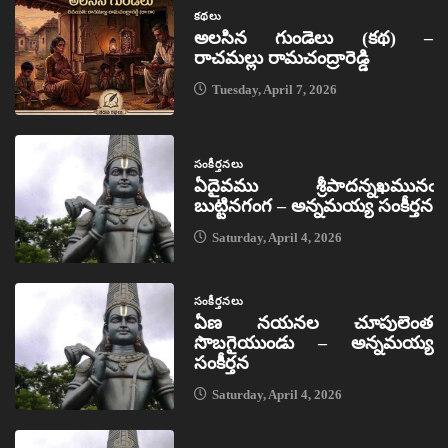
కథలు
అలసిన గుండెలు (కథ) –
రాచమల్లు రామచంద్రారెడ్డి
Tuesday, April 7, 2026
సంకీర్తనలు
ఏదైవము శ్రీపాదన్నఖమునఁ
బుట్టినగంగ – అన్నమయ్య సంకీర్తన
Saturday, April 4, 2026
సంకీర్తనలు
ఏణ నయనల చూపులెంత
సొబగైయుండు – అన్నమయ్య
సంకీర్తన
Saturday, April 4, 2026