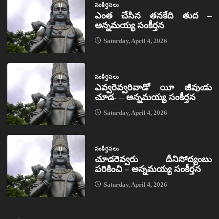
సంకీర్తనలు
ఎంత చేసిన తనకేది తుద –
అన్నమయ్య సంకీర్తన
Saturday, April 4, 2026
సంకీర్తనలు
ఎవ్వరెవ్వరివాడో యీ జీవుఁడు
చూడ- – అన్నమయ్య సంకీర్తన
Saturday, April 4, 2026
సంకీర్తనలు
చూడరెవ్వరు దీనిసోద్యంబు
పరికించి – అన్నమయ్య సంకీర్తన
Saturday, April 4, 2026