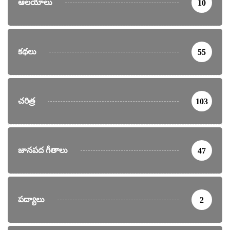
ఆలయాలు
10
కథలు
55
చరిత్ర
103
జానపద గీతాలు
47
పద్యాలు
2