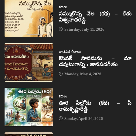
కథలు
నమ్ముకొన్న నేల (కథ) – కేతు
విశ్వనాథరెడ్డి
Saturday, July 11, 2026
జానపద గీతాలు
కొంపకే సావమను – మా
డవుటుగాన్ని : జానపదగీతం
Monday, May 4, 2026
కథలు
ఊరి పిల్లోడు (కథ) – పి
రామకృష్ణారెడ్డి
Sunday, April 26, 2026