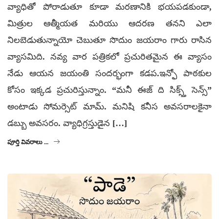
వ్యాధితో పోరాడుతూ కూడా మరణానికి భయపడకుండా,
మిత్రుల ఆత్మీయత మరియు ఆదరణ తనని ఎలా
నిలబెడుతున్నాయో చెబుతూ సొదుం జయరాం గారు రాసిన
వ్యాసమిది. నవ్య వార పత్రికలో ప్రచురితమైన ఈ వ్యాసం
నేడు ఆయన జయంతి సందర్భంగా కడప.ఇన్ఫో పాఠకుల
కోసం ఇక్కడ ప్రచురిస్తున్నాం. “మనీ ఈజ్ ది సిక్స్త్ సెన్స్”
అంటాడు సోమర్సెట్ మామ్. మనిషి కనీస అవసరాలకైనా
డబ్బు అవసరం. వ్యాధిగ్రస్తుడైన […]
పూర్తి వివరాలు ...