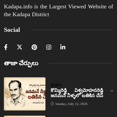
Kadapa.info is the Largest Viewed Website of
the Kadapa District
Social
తాజా చేర్పులు
ప్రసిద్ధులు
కొమ్మిరెడ్డి విశ్వమోహనరెడ్డి –
జనమనే నీళ్ళలో బతికిన చేప
Sunday, July 12, 2026