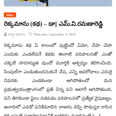
కథలు
రెక్కమాను (కథ) – డా|| ఎమ్‌.వి.రమణారెడ్డి
వార్తా విభాగం
Thursday, September 4, 2025
రెక్కమాను కథ ఏ కాలంలో పుట్టిందో ఏమో, చేపా చేపా
ఎందుకు ఎండలేదనే కథకు ఈనాటి పరిపాలనతో ఎంతో
చక్కటి సారూప్యత వుందో మూర్తికి ఆశ్చర్యం కలిగించింది.
సింపుల్‌గా ఎండుతుందనుకునే చేప, ఎన్ని అవరోధాలు ఎదురై
చివరకు ఎండకుండా ఆగిపోతుందో మన
ప్రభుత్వయంత్రాంగంలో ప్రతి చిన్న పని అలాగే ఆగిపోతుంది.
పని తెగకుండా ఫైలు నడపడం పరిపాలనలో ప్రత్యేక నైపుణ్యం.
అనాదిలో ఎవడో పనికిమాలిన రాజును దెప్పి పొడుస్తూ రాసిన
కథ ఇప్పటి ప్రజాస్వామ్యానికి అతకడం మూర్తివంటి […]