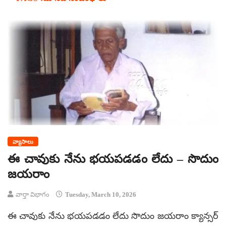
వ్యాసాలు
ఈ చావుకు నేను భయపడడం లేదు – సొదుం
జయరాం
వార్తా విభాగం
Tuesday, March 10, 2026
ఈ చావుకు నేను భయపడడం లేదు సొదుం జయరాం క్యాన్సర్