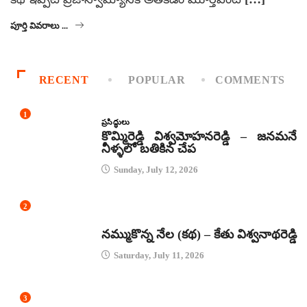
పూర్తి వివరాలు ...
RECENT
POPULAR
COMMENTS
1
ప్రసిద్ధులు
కొమ్మిరెడ్డి విశ్వమోహనరెడ్డి – జనమనే
నీళ్ళలో బతికిన చేప
Sunday, July 12, 2026
2
కథలు
నమ్ముకొన్న నేల (కథ) – కేతు విశ్వనాథరెడ్డి
Saturday, July 11, 2026
3
జానపద గీతాలు