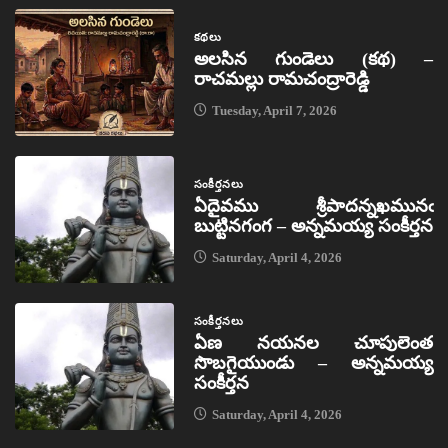
కథలు
అలసిన గుండెలు (కథ) –
రాచమల్లు రామచంద్రారెడ్డి
Tuesday, April 7, 2026
సంకీర్తనలు
ఏదైవము శ్రీపాదన్నఖమునఁ
బుట్టినగంగ – అన్నమయ్య సంకీర్తన
Saturday, April 4, 2026
సంకీర్తనలు
ఏణ నయనల చూపులెంత
సొబగైయుండు – అన్నమయ్య
సంకీర్తన
Saturday, April 4, 2026