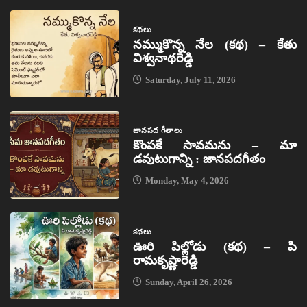
కథలు
నమ్ముకొన్న నేల (కథ) – కేతు
విశ్వనాథరెడ్డి
Saturday, July 11, 2026
జానపద గీతాలు
కొంపకే సావమను – మా
డవుటుగాన్ని : జానపదగీతం
Monday, May 4, 2026
కథలు
ఊరి పిల్లోడు (కథ) – పి
రామకృష్ణారెడ్డి
Sunday, April 26, 2026