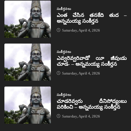
సంకీర్తనలు
ఎంత చేసిన తనకేది తుద –
అన్నమయ్య సంకీర్తన
Saturday, April 4, 2026
సంకీర్తనలు
ఎవ్వరెవ్వరివాడో యీ జీవుఁడు
చూడ- – అన్నమయ్య సంకీర్తన
Saturday, April 4, 2026
సంకీర్తనలు
చూడరెవ్వరు దీనిసోద్యంబు
పరికించి – అన్నమయ్య సంకీర్తన
Saturday, April 4, 2026