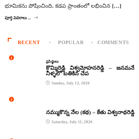
భూమికను పోషించింది. కడప ప్రాంతంలో లభించిన […]
పూర్తి వివరాలు ...
RECENT
POPULAR
COMMENTS
1
ప్రసిద్ధులు
కొమ్మిరెడ్డి విశ్వమోహనరెడ్డి – జనమనే
నీళ్ళలో బతికిన చేప
Sunday, July 12, 2026
2
కథలు
నమ్ముకొన్న నేల (కథ) – కేతు విశ్వనాథరెడ్డి
Saturday, July 11, 2026