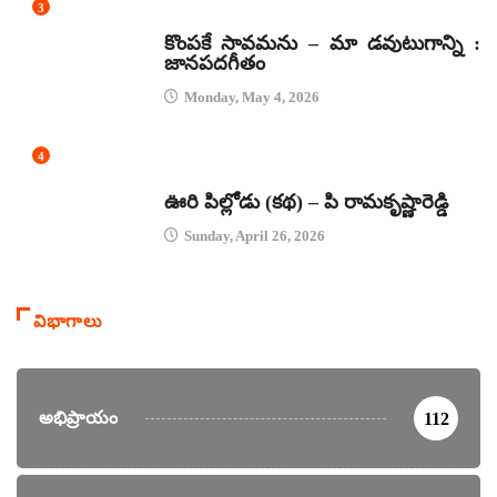
3
జానపద గీతాలు
కొంపకే సావమను – మా డవుటుగాన్ని :
జానపదగీతం
Monday, May 4, 2026
4
కథలు
ఊరి పిల్లోడు (కథ) – పి రామకృష్ణారెడ్డి
Sunday, April 26, 2026
విభాగాలు
అభిప్రాయం
112