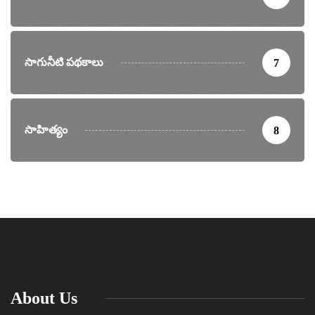
సాగునీటి పథకాలు
7
సాహిత్యం
8
About Us