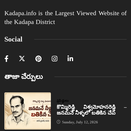
Kadapa.info is the Largest Viewed Website of
the Kadapa District
Social
తాజా చేర్పులు
ప్రసిద్ధులు
కొమ్మిరెడ్డి విశ్వమోహనరెడ్డి –
జనమనే నీళ్ళలో బతికిన చేప
Sunday, July 12, 2026