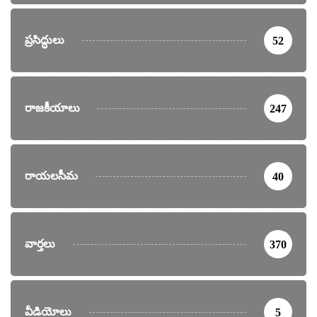
ప్రసిద్ధులు
52
రాజకీయాలు
247
రాయలసీమ
40
వార్తలు
370
వీడియోలు
5