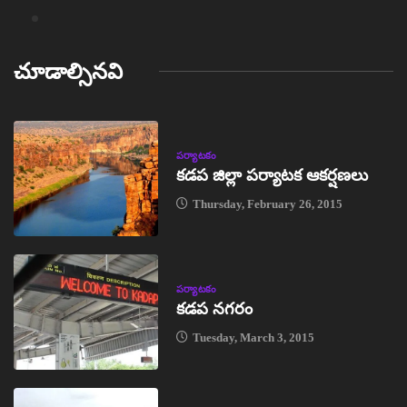
చూడాల్సినవి
పర్యాటకం
కడప జిల్లా పర్యాటక ఆకర్షణలు
Thursday, February 26, 2015
పర్యాటకం
కడప నగరం
Tuesday, March 3, 2015