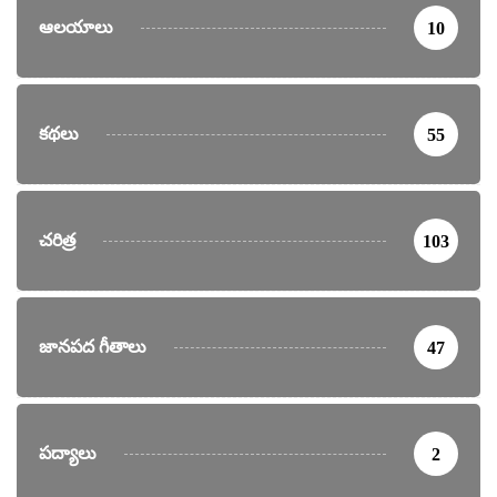
ఆలయాలు
10
కథలు
55
చరిత్ర
103
జానపద గీతాలు
47
పద్యాలు
2