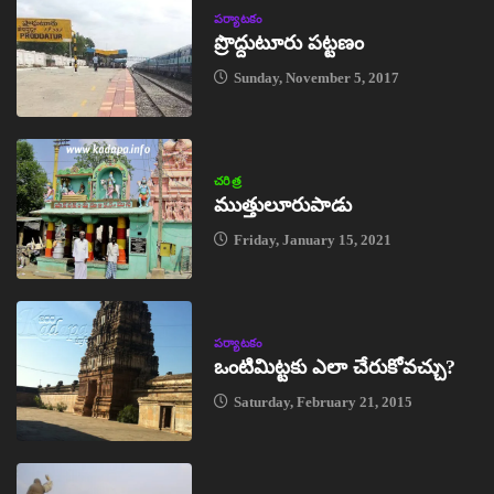
పర్యాటకం
ప్రొద్దుటూరు పట్టణం
Sunday, November 5, 2017
చరిత్ర
ముత్తులూరుపాడు
Friday, January 15, 2021
పర్యాటకం
ఒంటిమిట్టకు ఎలా చేరుకోవచ్చు?
Saturday, February 21, 2015