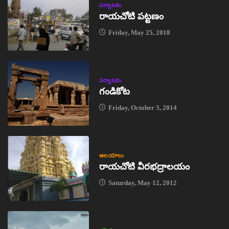
పర్యాటకం
రాయచోటి పట్టణం
Friday, May 25, 2018
పర్యాటకం
గండికోట
Friday, October 3, 2014
ఆలయాలు
రాయచోటి వీరభద్రాలయం
Saturday, May 12, 2012