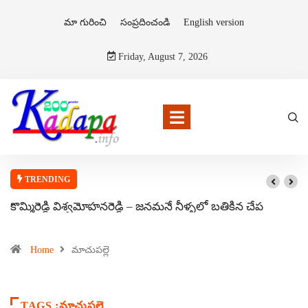
మా గురించి
సంప్రదించండి
English version
Friday, August 7, 2026
TRENDING
కొమ్మిరెడ్డి విశ్వమోహనరెడ్డి – జనమనే నీళ్ళలో బతికిన చేప
Home
మాచుపల్లె
TAGS :మాచుపల్లె