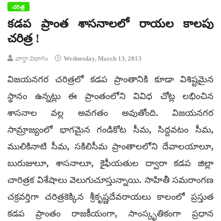
చరిత్ర
కడప ప్రాంత శాసనాలలో రాయల కాలపు
చరిత్ర !
వార్తా విభాగం
Wednesday, March 13, 2013
విజయనగర చరిత్రలో కడప ప్రాంతానికి కూడా విశిష్టమైన
స్థానం ఉన్నట్లు ఈ ప్రాంతంలోని వివిధ చోట్ల లభించిన
శాసనాల వల్ల అవగతం అవుతోంది. విజయనగర
సామ్రాజ్యంలో భాగమైన గండికోట సీమ, సిద్దవటం సీమ,
ములికినాటి సీమ, సకిలిసీమ ప్రాంతాలలోని దేవాలయాలూ,
బురుజులూ, శాసనాలూ, కైఫీయతుల ద్వారా కడప జిల్లా
చారిత్రక విశేషాలు వెలుగుచూస్తున్నాయి. సాహితీ సమరాంగణ
చక్రవర్తిగా చరిత్రకెక్కిన శ్రీకృష్ణదేవరాయలు కాలంలో ప్రస్తుత
కడప ప్రాంతం రాజకీయంగా, సాంస్కృతికంగా ప్రధాన