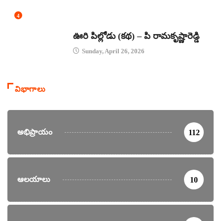
4
కథలు
ఊరి పిల్లోడు (కథ) – పి రామకృష్ణారెడ్డి
Sunday, April 26, 2026
విభాగాలు
అభిప్రాయం
112
ఆలయాలు
10