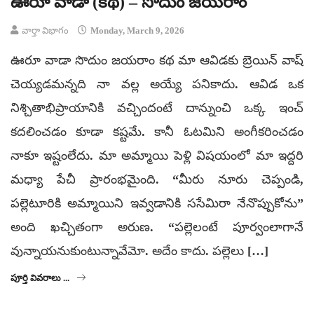
ఊరూ వాడా (కథ) – సొదుం జయరాం
వార్తా విభాగం
Monday, March 9, 2026
ఊరూ వాడా సొదుం జయరాం కథ మా ఆవిడకు బ్రెయిన్ వాష్
చెయ్యడమన్నది నా వల్ల అయ్యే పనికాదు. ఆవిడ ఒక
నిశ్చితాభిప్రాయానికి వచ్చిందంటే దాన్నుంచి ఒక్క ఇంచ్
కదలించడం కూడా కష్టమే. కానీ ఓటమిని అంగీకరించడం
నాకూ ఇష్టంలేదు. మా అమ్మాయి పెళ్లి విషయంలో మా ఇద్దరి
మధ్యా పేచీ ప్రారంభమైంది. “మీరు నూరు చెప్పండి,
పల్లెటూరికి అమ్మాయిని ఇవ్వడానికి ససేమిరా నేనొప్పుకోను”
అంది ఖచ్చితంగా అరుణ. “పల్లెలంటే పూర్వంలాగానే
వున్నాయనుకుంటున్నావేమో. అదేం కాదు. పల్లెలు […]
పూర్తి వివరాలు ...