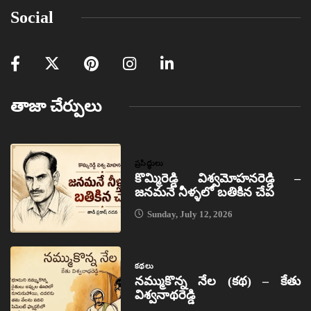
Social
తాజా చేర్పులు
ప్రసిద్ధులు
కొమ్మిరెడ్డి విశ్వమోహనరెడ్డి –
జనమనే నీళ్ళలో బతికిన చేప
Sunday, July 12, 2026
కథలు
నమ్ముకొన్న నేల (కథ) – కేతు
విశ్వనాథరెడ్డి