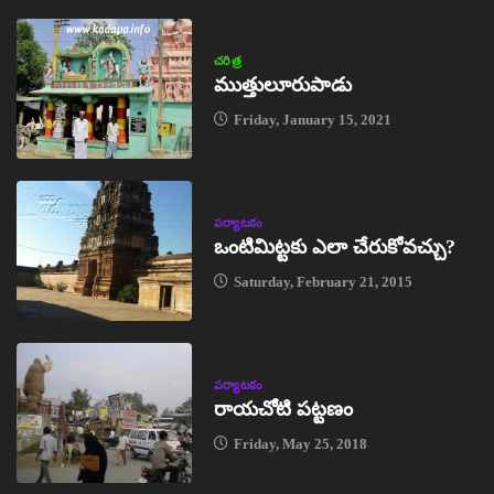
చరిత్ర
ముత్తులూరుపాడు
Friday, January 15, 2021
పర్యాటకం
ఒంటిమిట్టకు ఎలా చేరుకోవచ్చు?
Saturday, February 21, 2015
పర్యాటకం
రాయచోటి పట్టణం
Friday, May 25, 2018