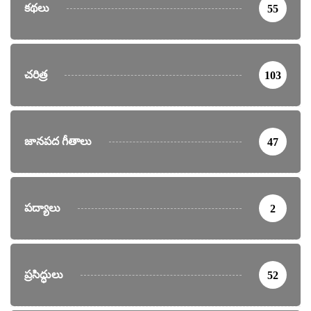
కథలు
55
చరిత్ర
103
జానపద గీతాలు
47
పద్యాలు
2
ప్రసిద్ధులు
52