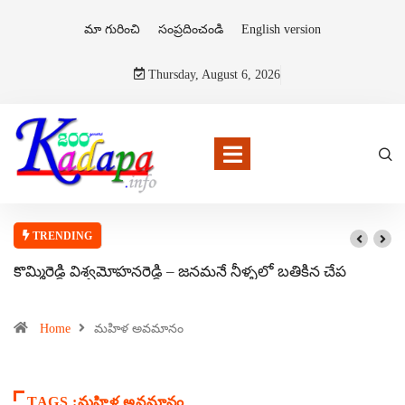
మా గురించి
సంప్రదించండి
English version
Thursday, August 6, 2026
TRENDING
కొమ్మిరెడ్డి విశ్వమోహనరెడ్డి – జనమనే నీళ్ళలో బతికిన చేప
Home
మహిళ అవమానం
TAGS :మహిళ అవమానం