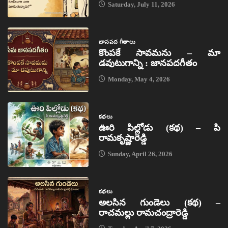
Saturday, July 11, 2026
జానపద గీతాలు
కొంపకే సావమను – మా
డవుటుగాన్ని : జానపదగీతం
Monday, May 4, 2026
కథలు
ఊరి పిల్లోడు (కథ) – పి
రామకృష్ణారెడ్డి
Sunday, April 26, 2026
కథలు
అలసిన గుండెలు (కథ) –
రాచమల్లు రామచంద్రారెడ్డి