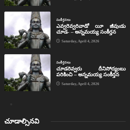
సంకీర్తనలు
ఎవ్వరెవ్వరివాడో యీ జీవుఁడు
చూడ- – అన్నమయ్య సంకీర్తన
Saturday, April 4, 2026
సంకీర్తనలు
చూడరెవ్వరు దీనిసోద్యంబు
పరికించి – అన్నమయ్య సంకీర్తన
Saturday, April 4, 2026
చూడాల్సినవి