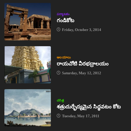
పర్యాటకం
గండికోట
Friday, October 3, 2014
ఆలయాలు
రాయచోటి వీరభద్రాలయం
Saturday, May 12, 2012
చరిత్ర
శత్రుదుర్భేద్యమైన సిద్ధవటం కోట
Tuesday, May 17, 2011