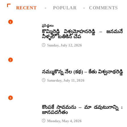
RECENT
POPULAR
COMMENTS
1
ప్రసిద్ధులు
కొమ్మిరెడ్డి విశ్వమోహనరెడ్డి – జనమనే
నీళ్ళలో బతికిన చేప
Sunday, July 12, 2026
2
కథలు
నమ్ముకొన్న నేల (కథ) – కేతు విశ్వనాథరెడ్డి
Saturday, July 11, 2026
3
జానపద గీతాలు
కొంపకే సావమను – మా డవుటుగాన్ని :
జానపదగీతం
Monday, May 4, 2026