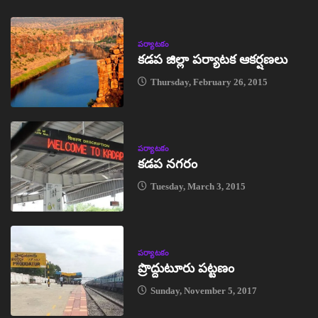
పర్యాటకం
కడప జిల్లా పర్యాటక ఆకర్షణలు
Thursday, February 26, 2015
పర్యాటకం
కడప నగరం
Tuesday, March 3, 2015
పర్యాటకం
ప్రొద్దుటూరు పట్టణం
Sunday, November 5, 2017