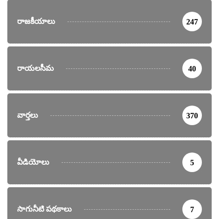
రాజకీయాలు
247
రాయలసీమ
40
వార్తలు
370
వీడియోలు
5
సాగునీటి పథకాలు
7