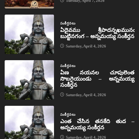
Tuesday, April 7, 2026
సంకీర్తనలు
ఏదైవము శ్రీపాదన్నఖమునఁ
బుట్టినగంగ – అన్నమయ్య సంకీర్తన
Saturday, April 4, 2026
సంకీర్తనలు
ఏణ నయనల చూపులెంత
సొబగైయుండు – అన్నమయ్య
సంకీర్తన
Saturday, April 4, 2026
సంకీర్తనలు
ఎంత చేసిన తనకేది తుద –
అన్నమయ్య సంకీర్తన
Saturday, April 4, 2026