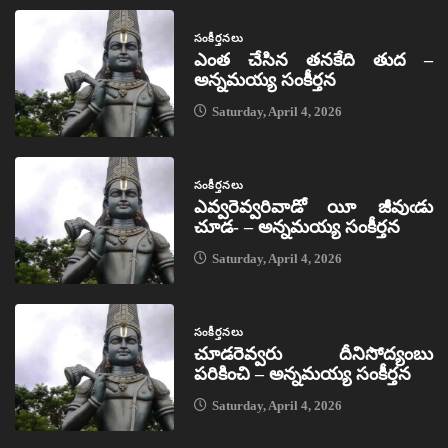
సంకీర్తనలు
ఎంత చేసిన తనకేది తుద –
అన్నమయ్య సంకీర్తన
Saturday, April 4, 2026
సంకీర్తనలు
ఎవ్వరెవ్వరివాడో యీ జీవుఁడు
చూడ- – అన్నమయ్య సంకీర్తన
Saturday, April 4, 2026
సంకీర్తనలు
చూడరెవ్వరు దీనిసోద్యంబు
పరికించి – అన్నమయ్య సంకీర్తన
Saturday, April 4, 2026