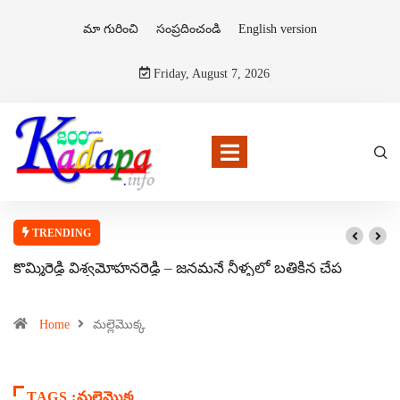
మా గురించి
సంప్రదించండి
English version
Friday, August 7, 2026
TRENDING
కొమ్మిరెడ్డి విశ్వమోహనరెడ్డి – జనమనే నీళ్ళలో బతికిన చేప
Home
మల్లెమొక్క
TAGS :మల్లెమొక్క