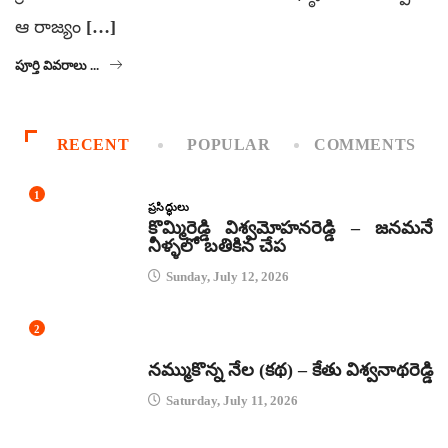
ఆ రాజ్యం […]
పూర్తి వివరాలు ...
RECENT
POPULAR
COMMENTS
1
ప్రసిద్ధులు
కొమ్మిరెడ్డి విశ్వమోహనరెడ్డి – జనమనే
నీళ్ళలో బతికిన చేప
Sunday, July 12, 2026
2
కథలు
నమ్ముకొన్న నేల (కథ) – కేతు విశ్వనాథరెడ్డి
Saturday, July 11, 2026