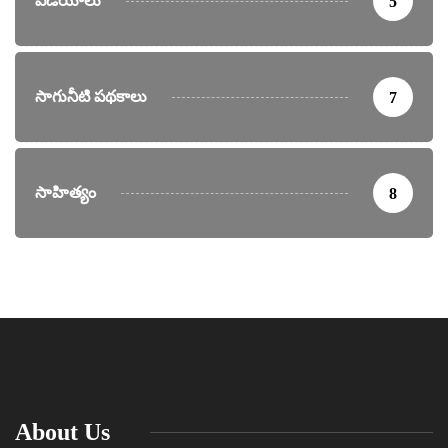
వీడియోలు
5
సాగునీటి పథకాలు
7
సాహిత్యం
8
About Us