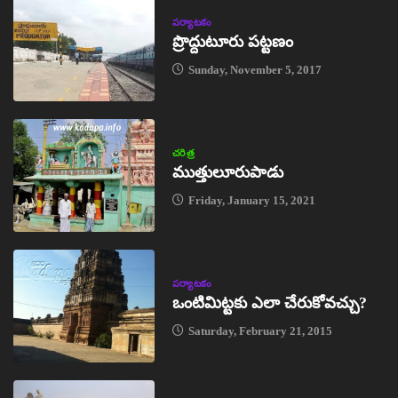
పర్యాటకం
ప్రొద్దుటూరు పట్టణం
Sunday, November 5, 2017
చరిత్ర
ముత్తులూరుపాడు
Friday, January 15, 2021
పర్యాటకం
ఒంటిమిట్టకు ఎలా చేరుకోవచ్చు?
Saturday, February 21, 2015