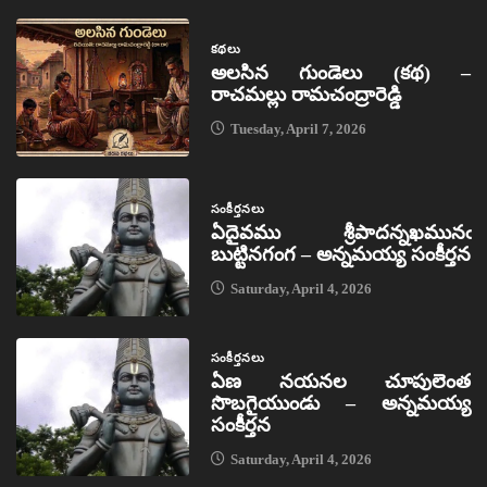
కథలు
అలసిన గుండెలు (కథ) –
రాచమల్లు రామచంద్రారెడ్డి
Tuesday, April 7, 2026
సంకీర్తనలు
ఏదైవము శ్రీపాదన్నఖమునఁ
బుట్టినగంగ – అన్నమయ్య సంకీర్తన
Saturday, April 4, 2026
సంకీర్తనలు
ఏణ నయనల చూపులెంత
సొబగైయుండు – అన్నమయ్య
సంకీర్తన
Saturday, April 4, 2026