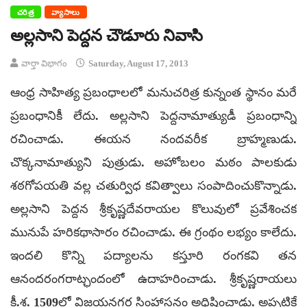
చరిత్ర
వ్యాసాలు
అల్లసాని పెద్దన చౌడూరు నివాసి
వార్తా విభాగం
Saturday, August 17, 2013
ఆంధ్ర సాహిత్య ప్రబంధాలలో మనుచరిత్ర కున్నంత స్థానం మరే
ప్రబంధానికీ లేదు. అల్లసాని పెద్దనామాత్యుడీ ప్రబంధాన్ని
రచించాడు. ఈయన నందవరీక బ్రాహ్మణుడు.
చొక్కనామాత్యుని పుత్రుడు. అహోబలం మఠం పాలకుడు
శఠగోపయతి వల్ల చతుర్విధ కవిత్వాలు సంపాదించుకొన్నాడు.
అల్లసాని పెద్దన శ్రీకృష్ణదేవరాయల కొలువులో ప్రవేశించక
మునుపే హరికథాసారం రచించాడు. ఈ గ్రంథం లభ్యం కాలేదు.
ఇందలి కొన్ని పద్యాలను కస్తూరి రంగకవి తన
ఆనందరంగరాట్ఛందంలో ఉదాహరించాడు. శ్రీకృష్ణరాయలు
క్రీ.శ. 1509లో విజయనగర సింహాసనం అధిష్ఠించాడు. అప్పటికే