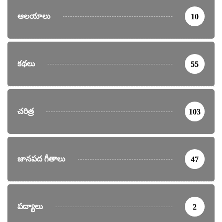
ఆలయాలు
10
కథలు
55
చరిత్ర
103
జానపద గీతాలు
47
పద్యాలు
2