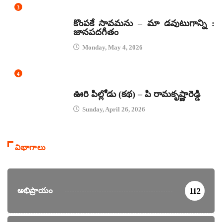
3
జానపద గీతాలు
కొంపకే సావమను – మా డవుటుగాన్ని :
జానపదగీతం
Monday, May 4, 2026
4
కథలు
ఊరి పిల్లోడు (కథ) – పి రామకృష్ణారెడ్డి
Sunday, April 26, 2026
విభాగాలు
అభిప్రాయం
112