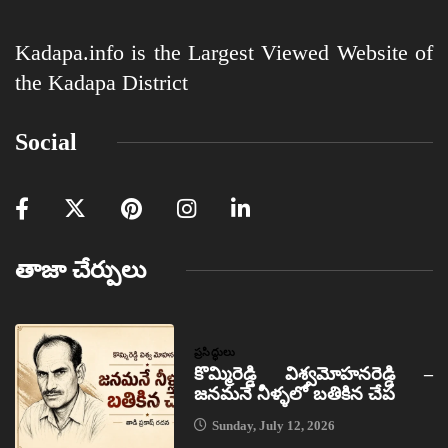
Kadapa.info is the Largest Viewed Website of
the Kadapa District
Social
తాజా చేర్పులు
ప్రసిద్ధులు
కొమ్మిరెడ్డి విశ్వమోహనరెడ్డి –
జనమనే నీళ్ళలో బతికిన చేప
Sunday, July 12, 2026