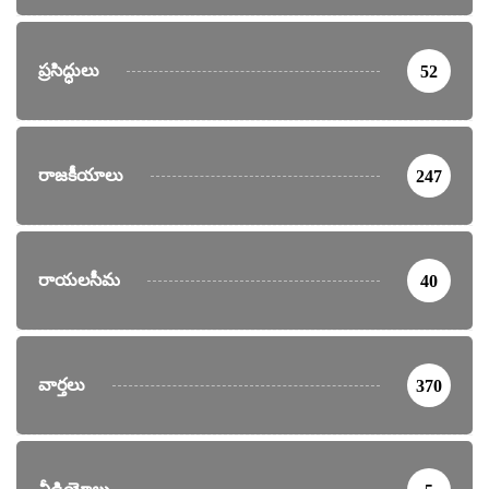
ప్రసిద్ధులు
52
రాజకీయాలు
247
రాయలసీమ
40
వార్తలు
370