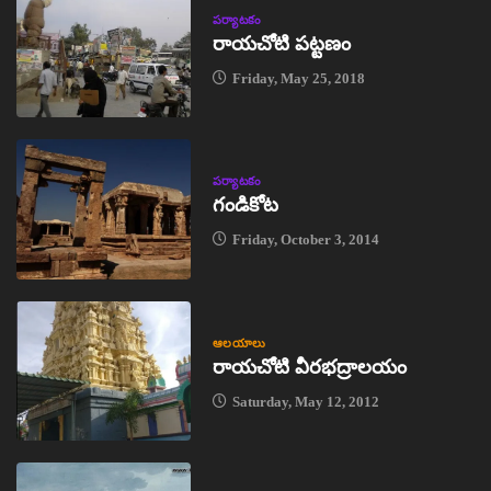
పర్యాటకం
రాయచోటి పట్టణం
Friday, May 25, 2018
పర్యాటకం
గండికోట
Friday, October 3, 2014
ఆలయాలు
రాయచోటి వీరభద్రాలయం
Saturday, May 12, 2012