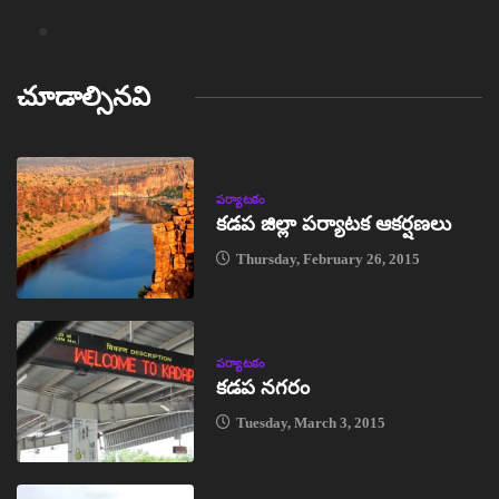
చూడాల్సినవి
పర్యాటకం
కడప జిల్లా పర్యాటక ఆకర్షణలు
Thursday, February 26, 2015
పర్యాటకం
కడప నగరం
Tuesday, March 3, 2015