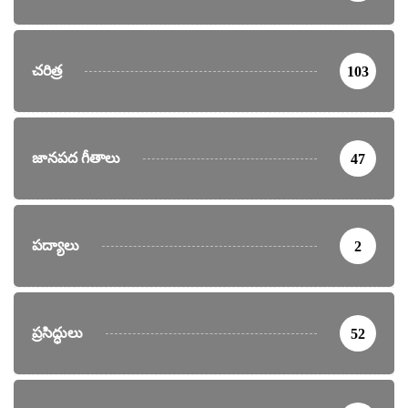
చరిత్ర
103
జానపద గీతాలు
47
పద్యాలు
2
ప్రసిద్ధులు
52