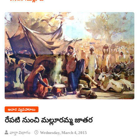
ఆచార వ్యవహారాలు
రేపటి నుంచి మల్లూరమ్మ జాతర
వార్తా విభాగం
Wednesday, March 4, 2015