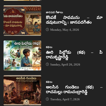
జానపద గీతాలు
కొంపకే సావమను – మా
డవుటుగాన్ని : జానపదగీతం
Monday, May 4, 2026
కథలు
ఊరి పిల్లోడు (కథ) – పి
రామకృష్ణారెడ్డి
Sunday, April 26, 2026
కథలు
అలసిన గుండెలు (కథ) –
రాచమల్లు రామచంద్రారెడ్డి
Tuesday, April 7, 2026