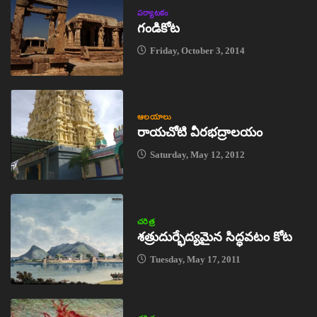
పర్యాటకం
గండికోట
Friday, October 3, 2014
ఆలయాలు
రాయచోటి వీరభద్రాలయం
Saturday, May 12, 2012
చరిత్ర
శత్రుదుర్భేద్యమైన సిద్ధవటం కోట
Tuesday, May 17, 2011