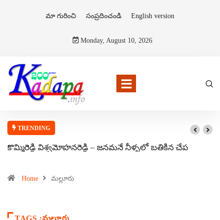
మా గురించి
సంప్రదించండి
English version
Monday, August 10, 2026
TRENDING
కొమ్మిరెడ్డి విశ్వమోహనరెడ్డి – జనమనే నీళ్ళలో బతికిన చేప
Home
మల్లూరు
TAGS :మల్లూరు