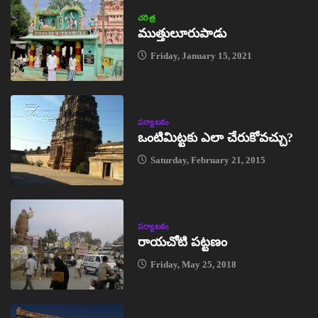
చరిత్ర
ముత్తులూరుపాడు
Friday, January 15, 2021
పర్యాటకం
ఒంటిమిట్టకు ఎలా చేరుకోవచ్చు?
Saturday, February 21, 2015
పర్యాటకం
రాయచోటి పట్టణం
Friday, May 25, 2018