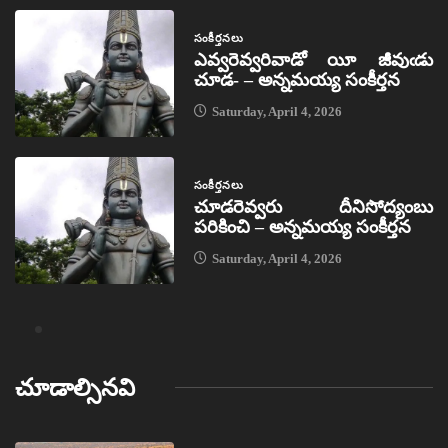
సంకీర్తనలు
ఎవ్వరెవ్వరివాడో యీ జీవుఁడు
చూడ- – అన్నమయ్య సంకీర్తన
Saturday, April 4, 2026
సంకీర్తనలు
చూడరెవ్వరు దీనిసోద్యంబు
పరికించి – అన్నమయ్య సంకీర్తన
Saturday, April 4, 2026
చూడాల్సినవి