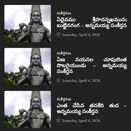
సంకీర్తనలు
ఏదైవము శ్రీపాదన్నఖమునఁ
బుట్టినగంగ – అన్నమయ్య సంకీర్తన
Saturday, April 4, 2026
సంకీర్తనలు
ఏణ నయనల చూపులెంత
సొబగైయుండు – అన్నమయ్య
సంకీర్తన
Saturday, April 4, 2026
సంకీర్తనలు
ఎంత చేసిన తనకేది తుద –
అన్నమయ్య సంకీర్తన
Saturday, April 4, 2026