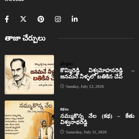
తాజా చేర్పులు
ప్రసిద్ధులు
కొమ్మిరెడ్డి విశ్వమోహనరెడ్డి –
జనమనే నీళ్ళలో బతికిన చేప
Sunday, July 12, 2026
కథలు
నమ్ముకొన్న నేల (కథ) – కేతు
విశ్వనాథరెడ్డి
Saturday, July 11, 2026