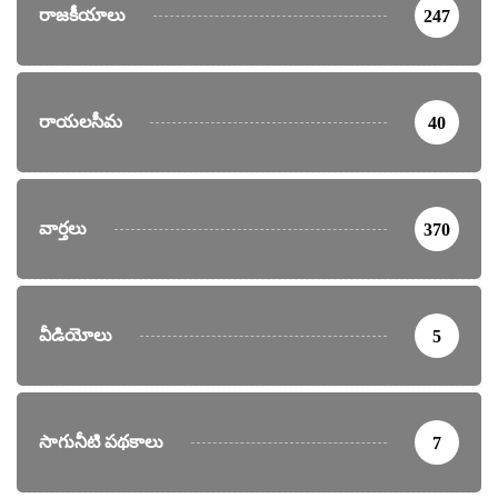
రాజకీయాలు
247
రాయలసీమ
40
వార్తలు
370
వీడియోలు
5
సాగునీటి పథకాలు
7