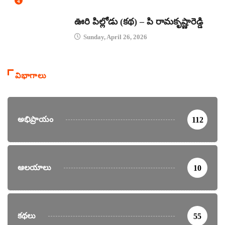
4
కథలు
ఊరి పిల్లోడు (కథ) – పి రామకృష్ణారెడ్డి
Sunday, April 26, 2026
విభాగాలు
అభిప్రాయం
112
ఆలయాలు
10
కథలు
55