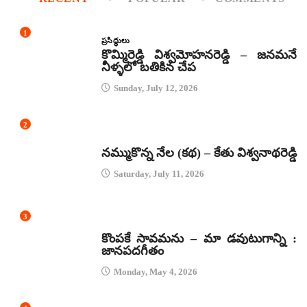
1
ప్రసిద్ధులు
కొమ్మిరెడ్డి విశ్వమోహనరెడ్డి – జనమనే
నీళ్ళలో బతికిన చేప
Sunday, July 12, 2026
2
కథలు
నమ్ముకొన్న నేల (కథ) – కేతు విశ్వనాథరెడ్డి
Saturday, July 11, 2026
3
జానపద గీతాలు
కొంపకే సావమను – మా డవుటుగాన్ని :
జానపదగీతం
Monday, May 4, 2026