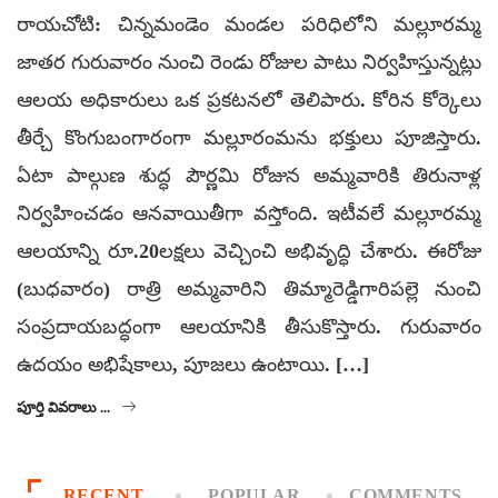
రాయచోటి: చిన్నమండెం మండల పరిధిలోని మల్లూరమ్మ
జాతర గురువారం నుంచి రెండు రోజుల పాటు నిర్వహిస్తున్నట్లు
ఆలయ అధికారులు ఒక ప్రకటనలో తెలిపారు. కోరిన కోర్కెలు
తీర్చే కొంగుబంగారంగా మల్లూరంమను భక్తులు పూజిస్తారు.
ఏటా పాల్గుణ శుద్ధ పౌర్ణమి రోజున అమ్మవారికి తిరునాళ్ల
నిర్వహించడం ఆనవాయితీగా వస్తోంది. ఇటీవలే మల్లూరమ్మ
ఆలయాన్ని రూ.20లక్షలు వెచ్చించి అభివృద్ధి చేశారు. ఈరోజు
(బుధవారం) రాత్రి అమ్మవారిని తిమ్మారెడ్డిగారిపల్లె నుంచి
సంప్రదాయబద్ధంగా ఆలయానికి తీసుకొస్తారు. గురువారం
ఉదయం అభిషేకాలు, పూజలు ఉంటాయి. […]
పూర్తి వివరాలు ...
RECENT
POPULAR
COMMENTS